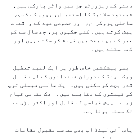
دبئی کے ریزورٹس جن میں واٹر پارکس ہیں،
لامحدود سلائیڈ کا استعمال، بچوں کے کلب،
ساحلی پروگرام، اور خصوصی عید کے واقعات
پیش کرتے ہیں۔ کئی جگہوں پر، چھ سال سے کم
عمر کے بچے مفت میں قیام کر سکتے ہیں اور
کھا سکتے ہیں۔
ایسی پیشکشیں خاص طور پر ایک لمبے تعطیل
ویک اینڈ کے دوران خاندانوں کے لیے قابل
قدر بچت کر سکتی ہیں۔ ایک عالمی فیملی ٹرپ
کی قیمتوں کے مقابلے میں، ایک مقامی قیام
زیادہ پیش قیاسی کے قابل اور اکثر بڑی حد
تک سستا ہوتا ہے۔
یاس آئی لینڈ اب بھی سب سے مقبول مقامات
میں سے ایک ہے