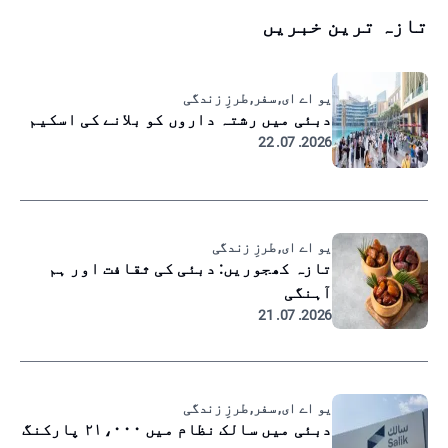
تازہ ترین خبریں
یو اے ای, سفر, طرزِ زندگی
دبئی میں رشتہ داروں کو بلانے کی اسکیم
2026. 07. 22
یو اے ای, طرزِ زندگی
تازہ کھجوریں: دبئی کی ثقافت اور ہم
آہنگی
2026. 07. 21
یو اے ای, سفر, طرزِ زندگی
دبئی میں سالک نظام میں ۲۱،۰۰۰ پارکنگ