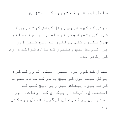
ساحل اور شہر کے تجربے کا امتزاج
دبئی کے کچھ شہری ہوٹل کوشش کرتے ہیں کہ
شہر کی متحرک جگہ کو ساحلی آرام کے ساتھ
جوڑ سکیں۔ کئی ہوٹلوں نے بیچ کلبز اور
پرائیویٹ بیچ وینیوز کے ساتھ شراکت داری
کر رکھی ہے۔
مثال کے طور پر، جمیرا لیکس ٹاور کے گرد
ہوٹل مہمانوں کو بیچ پاسز کے ساتھ متوجہ
کرتے ہیں۔ پیشکش میں ریو بیچ کلب کے
استعمال، لچکدار چیک ان کے اوقات، اور
دستیابی پر کمرے کی اپگریڈ شامل ہو سکتی
ہے۔