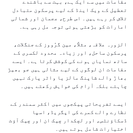
مقامات میں سے ایک ہے، بہت سے باشندے
تعطیل کے ویک اینڈ کے لیے پرسکون متبادل
تلاش کر رہے ہیں۔ اس طرح، عجمان اور شمالی
امارات کو بڑھتی ہوئی توجہ مل رہی ہے۔
الزورہ علاقہ، مثلاً، مین گرُووز کے جنگلات،
پرسکون ساحل، اور زیادہ محدود لکسری کے
ساتھ نمایاں ہونے کی کوشش کرتا ہے۔ ایسے
مقامات ان لوگوں کے لیے مثالی ہیں جو بھیڑ
بھاڑ والے شاپنگ مالز یا واٹر پارک نہیں
چاہتے بلکہ آرام کی خواہش رکھتے ہیں۔
ایسے تفریحاتی پیکجوں میں اکثر سمندر کے
نظارے والے کمرے کی اپگریڈ، اسپا
ڈسکاؤنٹس، اور لچکدار چیک ان اور چیک آؤٹ
اختیارات شامل ہوتے ہیں۔