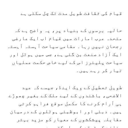
قیام کی ثقافت طویل مدت تک چل سکتی ہے
حالیہ برسوں کے بنیاد پر، یہ واضح ہے کہ
متحدہ عرب امارات میں قیام اب ایک عارضی
رجحان نہیں رہا۔ مقامی سیاحت آہستہ آہستہ
ایک آزاد صنعت بن گئی ہے، جس میں ہوٹل اور
سیاحت پلیئرز اس کے لیے خاص حکمت عملیاں
تیار کر رہے ہیں۔
طویل تعطیل کے ویک اینڈ، جیسے کہ عید
الاضحی، باشندوں کے لیے ملک کے بغیر چھوڑے
ہی آرام کرنے کا مکمل موقع فراہم کرتی
ہیں۔ دبئی اور ابوظبئی ہوٹلوں کے درمیان
مقابلہ پیشکشوں کے معیار کو مزید بہتر
بنانے کی توقع کی جا سکتی ہے۔