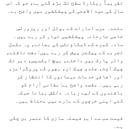
تقریباً ریکارڈ سطح تک بڑھ گئی ہے، جو کہ اس
سال کی عید الاضحی کی پیشکشوں میں واضح ہے۔
متحدہ عرب امارات کے ہوٹل اور ریزورٹس
خاصی جارحانہ پیشکشیں تیار کر رہے ہیں۔
سادہ کمرے کے ڈسکاؤنٹس کی بجائے، وہ مکمل
تجربے کے پیکجز پیش کر رہے ہیں: مفت ناشتے،
واٹر پارک میں داخلے، بیچ ایکسیس، دیر تک
چیک آؤٹ، جلدی چیک ان، بچوں کے پروگرامز،
اور اضافی خدمات مہمانوں کا انتظار کر
رہی ہیں۔ مقصد واضح ہے: مقامی آرام کو
باشندوں کے لیے زیادہ دلکش بنانا جبکہ
کئی اپنی خرچوں کے بارے میں محتاط ہیں۔
قیمت سب سے اہم فیصلہ سازی کا عنصر بن چکی
ہے۔