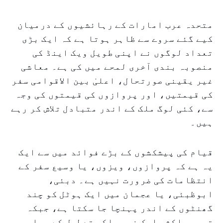
متحدہ عرب امارات کے رہائشیوں کے درمیان
کیے گئے سروے سے ظاہر ہوتا ہے کہ ایک بڑی
تعداد لوگوں نے اپنی طویل ویک اینڈ کی
منصوبہ بندی آخری لمحے میں کی ہے۔ معاشی
غیر یقینی صورتحال، اعلیٰ بین الاقوامی سفر
کی قیمتیں، اور پروازوں کی قیمتوں کی وجہ
سے، کئی لوگ ملک کے اندر متبادل تلاش کر رہے
ہیں۔
قیام کی پیشکشوں کے بڑے فوائد میں سے ایک
یہ ہے کہ پروازوں، ویزوں، یا وسیع سفر کے
انتظامات کی ضرورت نہیں ہے۔ دبئی،
ابوظبئی، یا عجمان میں ایک ہوٹل کو چند
گھنٹوں کے اندر پہنچا جا سکتا ہے، جبکہ
تجربہ اکثر ایک غیر ملکی تعطیل کے مساوی