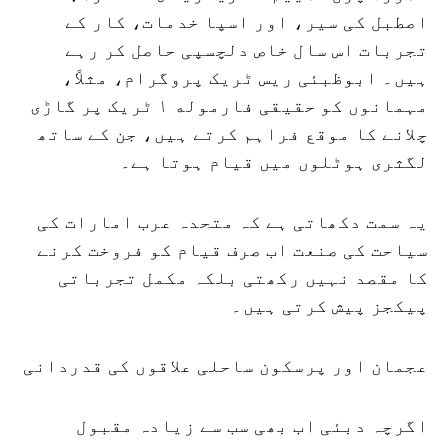
اصطبل کی سیر، اور اسپا خدمات، کار کے
تجربات اس سال خاص دلچسپی حاصل کر رہے
ہیں۔ ابوظبئی ریس ٹریک پروگرام، مثلاً،
مہمانوں کو حقیقی فارموله ۱ ٹریک پر گاڑی
چلانے کا موقع فراہم کرتے ہیں، جن کے ساتھ
لگثری ہوٹلوں میں قیام ہوتا ہے۔
یہ سمت دکھاتی ہے کہ متحدہ عرب امارات کی
سیاحت کی صنعت اب صرف قیام کو فروخت کرنے
کا مقصد نہیں رکھتی بلکہ مکمل تجرباتی
پیکجز پیش کرتی ہیں۔
عجمان اور پرسکون ساحلی علاقوں کی قدردانی
اگرچہ دبئی اب بھی سب سے زیادہ مقبول