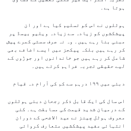
ہوتا ہے۔
ہوٹلوں نے اس کو تسلیم کیا ہے اور ان
پیشکشوں کو زیادہ سے زیادہ ویلیو بیسڈ پر
مبنی بنا رہے ہیں۔ وہ نہ صرف سستی کمرے پیش
کر رہے ہیں بلکہ پیکجز میں ایسے اضافے بھی
شامل کر رہے ہیں جو خاندانوں اور جوڑوں کے
لیے حقیقی تجربہ فراہم کرتے ہیں۔
دبئی میں ۱۹۹ درہم سے کم کی آرام دہ قیام
اس سال کی ایک قابل ذکر رجحان دبئی ہوٹلوں
کے درمیان شدید قیمت کی مسابقت ہے۔ کئی
معروف ہوٹل چینز نے عید الاضحی کے دوران
انتہائی مفید پیشکشیں متعارف کروائی