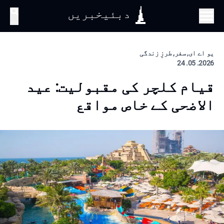
دبئیخبریں
تلاش
یو اے ای, سفر, طرزِ زندگی
2026. 05. 24
قیام کلچر کی مقبولیت: عید
الاضحی کے خاص مواقع