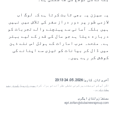
یہ سیزن یہ بھی ثابت کرتا ہے کہ لوگ اب
لازمی طور پر دور دراز سفر کی تلاش میں نہیں
ہیں بلکہ آسانی سے پہنچنے والے تجربات کو
درباره دیتا ہے جو مال کی قدر کے لیے بہتر
ہے۔ متحدہ عرب امارات کے ہوٹل اس نئے ذہن
میں ڈال کر بیانات کو تیزی سے اپنانے کی
کوشش کر رہے ہیں۔
آخری تازہ کاری:
2026. 05. 24 23:13
اگر آپ کو اس صفحے پر کوئی غلطی نظر آئے تو براہ کرم
ہمیں ای میل کے ذریعے
مطلع کریں
۔
مصنف: زولتان ایگری
egri.zoltan@dubainewsgroup.com