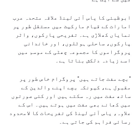
ابوظبئی کا یاس آئی لینڈ علاقہ متحدہ عرب
امارات کے قیام مارکیٹ میں مستقل طور پر
نمایاں کھلاڑی ہے۔ تفریحی پارکوں، واٹر
پارکوں، ساحلی ہوٹلوں، اور خاندانی
پروگراموں کا مجموعہ چھٹی کے موسم میں
اسے زیادہ دلکش بناتا ہے۔
"بچے مفت جاتے ہیں" پروگرام خاص طور پر
مقبول ہے، کیونکہ بچے اپنے والدین کے
ساتھ مفت میں رہ سکتے ہیں اور کئی صورتوں
میں کھانے بھی مفت میں ہوتے ہیں۔ اس کے
علاوہ، یاس آئی لینڈ کی تفریحات کا لامحدود
رسائی فراہم کی جاتی ہے۔