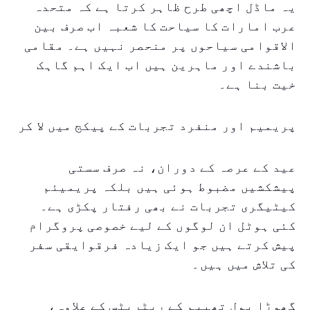
یہ ماڈل اچھی طرح ظاہر کرتا ہے کہ متحدہ
عرب امارات کا سیاحت کا شعبہ اب صرف بین
الاقوامی سیاحوں پر منحصر نہیں ہے۔ مقامی
باشندے اور ماہرین ہیں اب ایک اہم گاہک
خیت بنا ہے۔
پریمیم اور منفرد تجربات کے پیکج میں لا کر
عید کے عرصہ کے دوران، نہ صرف سستی
پیشکشیں مضبوط ہوئی ہیں بلکہ پریمیئم
کیٹیگری تجربات نے بھی رفتار پکڑی ہے۔
کئی ہوٹل ان لوگوں کے لیے خصوصی پروگرام
پیش کرتے ہیں جو ایک زیادہ فرقوایقی سفر
کی تلاش میں ہیں۔
گھوڑا پول تھییم کے ریٹریٹس کے علاوہ،