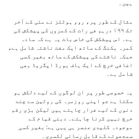
ہیں۔
مثال کے طور پر، روو ہوٹلز نے مئی کے آخر
تک ۱۹۹ درہم فی رات کے کمروں کی پیشکش کی
ہے۔ اس پیشکش کی خاص بات یہ ہے کہ سادہ
کمرہ بکنگ کے ساتھ ایک مفت ناشتہ شامل ہے،
جبکہ ناشتے کی پیشکش کے ساتھ بغیر کسی
اضافی خرچ کے ایک ہاف بورڈ اپگریڈ بھی
شامل ہے۔
یہ خصوصی طور پر ان لوگوں کے لیے دلکش ہو
سکتا ہے جو اپنی روزمرہ کی روٹین سے چند
دنوں کے لیے فرار چاہتے ہیں لیکن بڑی رقم
خرچ نہیں کرنا چاہتے۔ دبئی قیام کے
موجودہ کلیدی عنصر ہی یہی ہے: بغیر کسی
سمجھوتے کے قابل رسائی لکسری۔