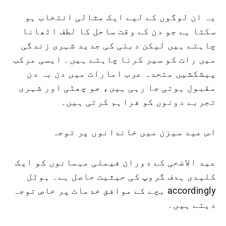
یہ ان لوگوں کے لیے ایک مثالی انتخاب ہو
سکتا ہے جو دن کے وقت ساحل کا لطف اٹھانا
چاہتے ہیں لیکن دبئی کی جدید شہری زندگی
میں رات کو سیر کرنا چاہتے ہیں۔ ایسی مرکب
پیشکشیں متحدہ عرب امارات میں دن بہ دن
مقبول ہوتی جا رہی ہیں، جو چھٹی اور شہری
تجربے دونوں کو فراہم کرتی ہیں۔
اس عید سیزن میں خاندانوں پر توجہ
عید الاضحی کے دوران فیملی مہمانوں کو ایک
کلیدی ہدف گروپ کی حیثیت حاصل ہے۔ ہوٹل
accordingly بچے کے موافق خدمات پر خاص توجہ
دیتے ہیں۔