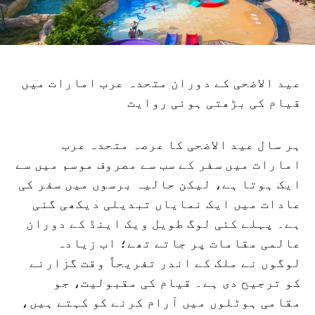
عید الاضحی کے دوران متحدہ عرب امارات میں
قیام کی بڑھتی ہوئی روایت
ہر سال عید الاضحی کا عرصہ متحدہ عرب
امارات میں سفر کے سب سے مصروف موسم میں سے
ایک ہوتا ہے، لیکن حالیہ برسوں میں سفر کی
عادات میں ایک نمایاں تبدیلی دیکھی گئی
ہے۔ پہلے کئی لوگ طویل ویک اینڈ کے دوران
عالمی مقامات پر جاتے تھے؛ اب زیادہ
لوگوں نے ملک کے اندر تفریحاً وقت گزارنے
کو ترجیح دی ہے۔ قیام کی مقبولیت، جو
مقامی ہوٹلوں میں آرام کرنے کو کہتے ہیں،