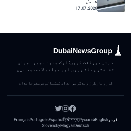
شامل
2026. 07. 17
DubaiNewsGroup
دبئی دریافت کریں: ایک جدید عجوبہ جہاں
ثقافتیں ملتی ہیں اور مواقع لامحدود ہیں
کاروبار
طرزِ زندگی
یو اے ای
ٹیکنالوجی
سفر
جائداد
اردو
English
Русский
中文
हिंदी
Español
Português
Français
Slovenský
Magyar
Deutsch