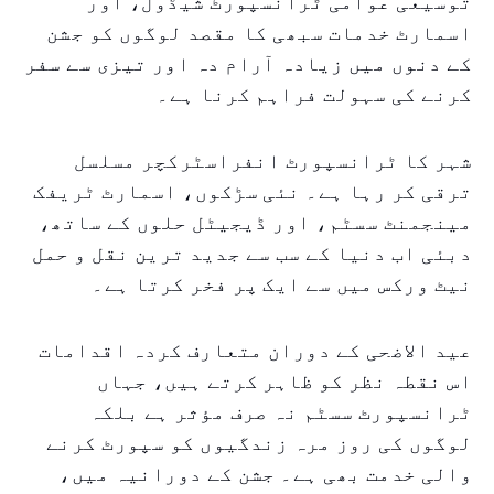
توسیعی عوامی ٹرانسپورٹ شیڈول، اور
اسمارٹ خدمات سبھی کا مقصد لوگوں کو جشن
کے دنوں میں زیادہ آرام دہ اور تیزی سے سفر
کرنے کی سہولت فراہم کرنا ہے۔
شہر کا ٹرانسپورٹ انفراسٹرکچر مسلسل
ترقی کر رہا ہے۔ نئی سڑکوں، اسمارٹ ٹریفک
مینجمنٹ سسٹم، اور ڈیجیٹل حلوں کے ساتھ،
دبئی اب دنیا کے سب سے جدید ترین نقل و حمل
نیٹ ورکس میں سے ایک پر فخر کرتا ہے۔
عید الاضحی کے دوران متعارف کردہ اقدامات
اس نقطہ نظر کو ظاہر کرتے ہیں، جہاں
ٹرانسپورٹ سسٹم نہ صرف مؤثر ہے بلکہ
لوگوں کی روز مرہ زندگیوں کو سپورٹ کرنے
والی خدمت بھی ہے۔ جشن کے دورانیہ میں،