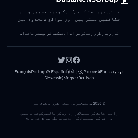
دبئی دریافت کریں: ایک جدید عجوبہ جہاں
ثقافتیں ملتی ہیں اور مواقع لامحدود ہیں
کاروبار
طرزِ زندگی
یو اے ای
ٹیکنالوجی
سفر
جائداد
اردو
English
Русский
中文
हिंदी
Español
Português
Français
Slovenský
Magyar
Deutsch
©
2026
.دبئیخبریں. جملہ حقوق محفوظ ہیں
رابطہ
اشاعت کی تفصیلات
رازداری کی پالیسی
کوکی پالیسی
ذرائع کے استعمال کا اخلاقی ضابطہ
حقائق کی جانچ