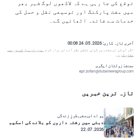
توقع کی جا رہی ہے کہ لاکھوں لوگ شہر بھر
میں مفت پارکنگ اور توسیعی نقل و حمل کی
خدمات سے فائدہ اٹھائیں گے۔
آخری تازہ کاری:
2026. 05. 24 00:08
اگر آپ کو اس صفحے پر کوئی غلطی نظر آئے تو براہ کرم
ہمیں ای میل کے ذریعے
مطلع کریں
۔
مصنف: زولتان ایگری
egri.zoltan@dubainewsgroup.com
تازہ ترین خبریں
یو اے ای, سفر, طرزِ زندگی
دبئی میں رشتہ داروں کو بلانے کی اسکیم
2026. 07. 22