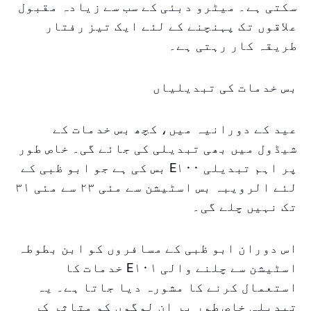
سکتی ہے۔ میٹرو دبئی کے سب سے زیادہ مقبول
علاقوں تک پہنچنے کے لئے ایک تیز رفتار
طریقہ کار رہتی ہے۔
بس خدمات کی تبدیلیاں
عید کے دورانیہ میں، کچھ بس خدمات کے
شیڈول میں بھی تبدیلی کی جائے گی۔ خاص طور
پر اہم تبدیلی E۱۰۰ بس کی ہے جو ابو ظبی کے
لئے الرویبہ بس اسٹیشن سے مئی ۲۳ سے مئی ۳۱
تک نہیں چلے گی۔
اس دوران ابو ظبی کے مسافروں کو ابن بطوطہ
اسٹیشن سے چلنے والی E۱۰۱ خدمات کا
استعمال کرنے کا مشورہ دیا جاتا ہے۔ یہ
تبدیلی خاص طور پر ان لوگوں کو متاثر کر