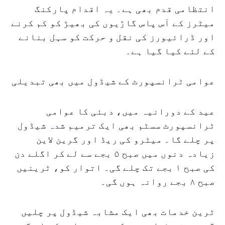
انتظامی قدم بھی ہے۔ یہ اقدام پارکنگ
میٹرز کے آس پاس گاڑیوں کی بھیڑ کو کم کرنے
اور ڈرائیورز کی نقل و حرکت کو سہل بنانے
کے لئے کیا گیا ہے۔
عوامی ٹرانسپورٹ کے شیڈول میں بھی تبدیلی
عید کے دورانیہ میں، دبئی کا عوامی
ٹرانسپورٹ سسٹم بھی ایک ترمیم شدہ شیڈول
پر چلے گا۔ میٹرو کی ریڈ اور گرین لاین
زیادہ دنوں میں صبح ۵ بجے سے لے کر اگلے دن
کی صبح ۱ بجے تک چلے گی۔ اتوار کو، ٹرینیں
صبح ۸ بجے روانہ ہوں گی۔
ٹرین خدمات بھی ایک مشابہ شیڈول پر چلیں