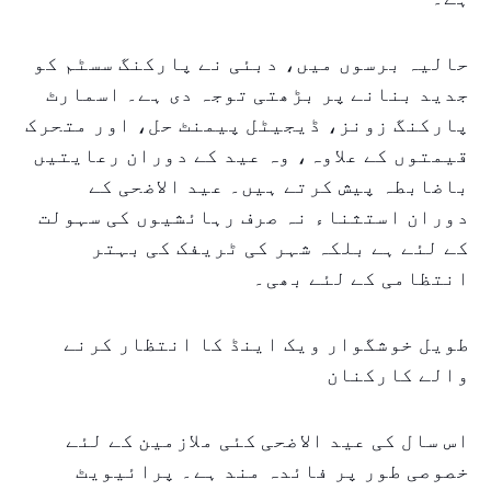
حالیہ برسوں میں، دبئی نے پارکنگ سسٹم کو
جدید بنانے پر بڑھتی توجہ دی ہے۔ اسمارٹ
پارکنگ زونز، ڈیجیٹل پیمنٹ حل، اور متحرک
قیمتوں کے علاوہ، وہ عید کے دوران رعایتیں
باضابطہ پیش کرتے ہیں۔ عید الاضحی کے
دوران استثناء نہ صرف رہائشیوں کی سہولت
کے لئے ہے بلکہ شہر کی ٹریفک کی بہتر
انتظامی کے لئے بھی۔
طویل خوشگوار ویک اینڈ کا انتظار کرنے
والے کارکنان
اس سال کی عید الاضحی کئی ملازمین کے لئے
خصوصی طور پر فائدہ مند ہے۔ پرائیویٹ