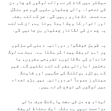
سیکٹر میں کام کرنے والے لوگوں کو چار دن
کی تنخواہ والی چھٹیاں ملیں گی، جو منگل
سے جمعہ تک جاری رہیں گی۔ جن کے لئے ہفتہ
اور اتوار کا ویک اینڈ ہوتا ہے، ان کے لئے
یہ چھ دن کی لگاتار چھٹیاں بن جائیں گی۔
یہ طویل خوشگوار دورانیہ دبئی کی سڑکوں
پر اہم ٹریفک پیدا کر سکتا ہے۔ بہت سے لوگ
خاندان کی ملاقاتوں، تفریحی سفروں، یا
مختصر اماراتی سفر کے لئے نکلیں گے۔ شہر
کے ہوٹل، ہوٹلنگ کی جگہیں اور شاپنگ
سینٹرز عموماً اس دورانیہ میں بڑی تعداد
میں لوگوں کی توقع کرتے ہیں۔
لہذا، چھ دن کی مفت پارکنگ صرف مالی
مزاحمت نہیں ہے بلکہ ایک محتاط ٹریفک