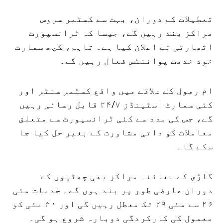
تعطیلات کے دوران، بہت سے کسٹمر سروس
مراکز بند رہیں گے، جیسا کہ ٹرانسپورٹ
اتھارٹی نے اعلان کیا ہے۔ تاہم، کچھ سمارٹ
خود خدمت پوائنٹس فعال رہیں گے۔
ام رمول کے علاقے میں واقع کسٹمر سنٹر اور
کئی سمارٹ اسٹینڈز ۲۴/۷ قابل رسائی رہیں
گے، جس کی مدد سے کئی ٹرانسپورٹ سے متعلق
معاملات کو ذاتی مشاورت کے بغیر حل کیا جا
سکے گا۔
گاڑی کے معائنہ مراکز بھی چھٹیوں کے
دوران عارضی طور پر بند ہوں گے۔ خدمات مئی
۲۶ سے مئی ۲۹ تک معطل رہیں گی اور ۳۰ مئی کو
معمول کی کارکردگی دوبارہ شروع ہو گی۔