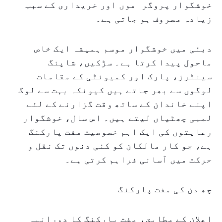
خوشگوار پروگراموں اور خریداری کے سبب
زیادہ مصروف ہو جاتی ہے۔
دبئی میں خوشگوار موسم ہمیشہ ایک خاص
ماحول پیدا کرتا ہے۔ سڑکیں، شاپنگ
سینٹرز، پارک اور کمیونٹی کے مقامات
لوگوں سے بھر جاتے ہیں کیونکہ بہت سے لوگ
اپنے خاندان کے ساتھ وقت گزارنے کے لئے
لمبی چھٹیاں لیتے ہیں۔ اس سال، خوشگوار
رعایتوں کی ایک اہم خصوصیت مفت پارکنگ
ہے، جو کار مالکان کو کئی دنوں تک نقل و
حرکت میں آسانی فراہم کرتی ہے۔
چھ دن کی مفت پارکنگ
اعلان کے مطابق، مفت پارکنگ کا دورانیہ