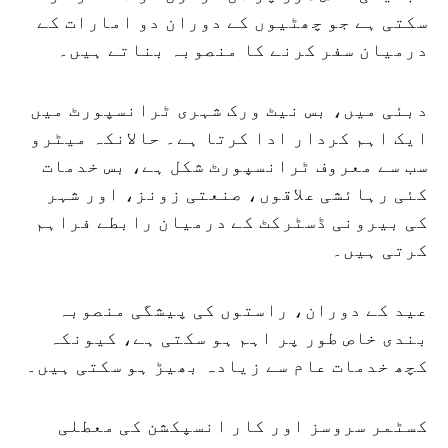
سکتی ہے جو چھٹیوں کے دوران دو امارات کے
درمیان سفر کرنے کا منصوبہ بناتے ہیں۔
دبئی میں، بس نیٹ ورک شہری ٹرانسپورٹ میں
ایک اہم کردار ادا کرتا ہے۔ حالانکہ میٹرو
سب سے معروف ٹرانسپورٹ شکل ہے، بس خدمات
کئی رہائشی علاقوں، صنعتی زونز، اور شہر
کی بیرونی ڈسٹرکٹ کے درمیان رابطے فراہم
کرتی ہیں۔
عید کے دوران، راستوں کی پیشگی منصوبہ
بندی خاص طور پر اہم ہو سکتی ہے، کیونکہ
کچھ خدمات عام سے زیادہ بھیڑ ہو سکتی ہیں۔
کسٹمر سروسز اور کار انسپکشن کی معطلی