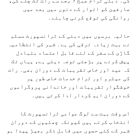
گی۔ دبئی ٹرام صبح ۶ بجے سے رات تک چلے گی،
صارفین کو اتوار کے دنوں میں بعد میں
روانگی کی توقع کرنی چاہئے۔
حالیہ برسوں میں دبئی کے ٹرانسپورٹ سسٹم
نے بہت زیادہ ترقی کی ہے۔ شہر کی انتظامیہ
گاڑی کے سفر کے لئے قابل اعتماد متبادل
پیش کرنے پر بڑھتی توجہ دیتی ہے، یہاں تک
کہ عید اور خاص تقریبات کے دوران بھی۔ رات
کی میٹرو اور ٹرام خدمات خاص طور پر
خوشگوار تقریبات اور خاندانی پروگراموں
کے دوران اہم کردار ادا کرتی ہیں۔
اس وقت بہت سے لوگ عوامی ٹرانسپورٹ کا
انتخاب کرتے ہیں کیونکہ چھٹیوں کے دوران
شہر کے کئی حصوں میں قابل ذکر بھیڑ پیدا ہو