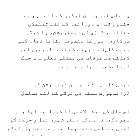
یہ خاص طور پر ان لوگوں کے لئے اہم ہے
جنہوں نے اس دورانیہ کے لئے تکنیکی
معائنہ، گاڑی کی رجسٹریشن، یا دیگر
سرکاری امور کا منصوبہ بنایا تھا۔ کسی
بھی تکلیف سے بچنے کے لئے تاریخیں اور
کھلنے کے عوقات کی پیشگی معلومات چیک
کرنا مشورہ دیا جاتا ہے۔
دبئی کا عید کے دوران اپنی جشن کی
ٹرانسپورٹ سسٹم کی ترقی کے لئے تسلسل
اس سال کی عید الاضحی کا دورانیہ ایک بار
پھر دکھاتا ہے کہ دبئی شہری نقل و حرکت کو
کتنی محتاطی سے سنبھالتا ہے۔ مفت پارکنگ،