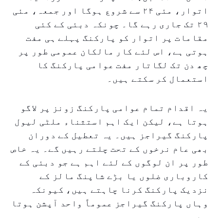
اتوار، مئی ۲۴ سے شروع ہوگا اور جمعہ، مئی
۲۹ تک جاری رہے گا۔ چونکہ دبئی کے کئی
مقامات پر اتوار کو پارکنگ پہلے ہی مفت
ہوتی ہے، اس لئے کار مالکان عمومی طور پر
چھ دن تک لگاتار مفت عوامی پارکنگ کا
استعمال کر سکتے ہیں۔
یہ اقدام تمام عوامی پارکنگ زونز پر لاگو
ہوتا ہے، لیکن ایک اہم استثناء ملٹی لیول
پارکنگ گیراجز ہیں۔ یہ تعطیل کے دوران
بھی عام نرخوں کے تحت چلتے رہیں گے۔ یہ خاص
طور پر ان لوگوں کے لئے اہم ہے جو دبئی کے
کاروباری ضلوں یا بڑے شاپنگ مالز کے
نزدیک پارکنگ کرنا چاہتے ہیں، کیونکہ
وہاں پارکنگ گیراجز عموماً واحد آپشن ہوتا
ہے۔