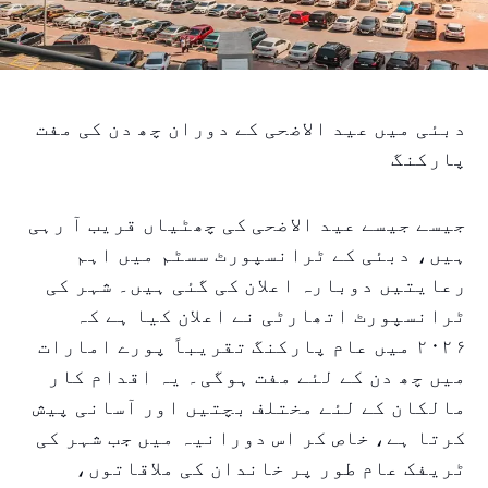
دبئی میں عید الاضحی کے دوران چھ دن کی مفت
پارکنگ
جیسے جیسے عید الاضحی کی چھٹیاں قریب آ رہی
ہیں، دبئی کے ٹرانسپورٹ سسٹم میں اہم
رعایتیں دوبارہ اعلان کی گئی ہیں۔ شہر کی
ٹرانسپورٹ اتھارٹی نے اعلان کیا ہے کہ
۲۰۲۶ میں عام پارکنگ تقریباً پورے امارات
میں چھ دن کے لئے مفت ہوگی۔ یہ اقدام کار
مالکان کے لئے مختلف بچتیں اور آسانی پیش
کرتا ہے، خاص کر اس دورانیہ میں جب شہر کی
ٹریفک عام طور پر خاندان کی ملاقاتوں،