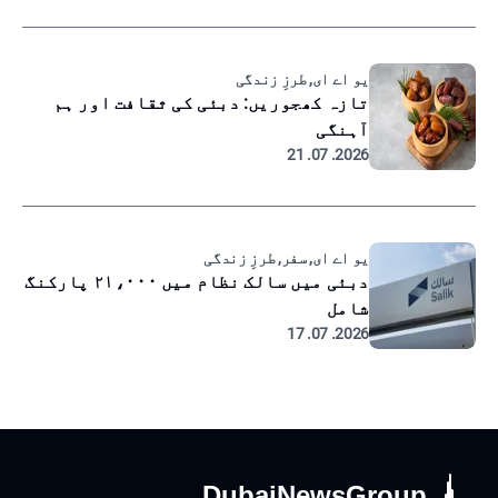
یو اے ای, طرزِ زندگی
تازہ کھجوریں: دبئی کی ثقافت اور ہم
آہنگی
2026. 07. 21
یو اے ای, سفر, طرزِ زندگی
دبئی میں سالک نظام میں ۲۱،۰۰۰ پارکنگ
شامل
2026. 07. 17
DubaiNewsGroup