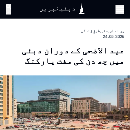
دبئیخبریں
تلاش
یو اے ای, سفر, طرزِ زندگی
2026. 05. 24
عید الاضحی کے دوران دبئی
میں چھ دن کی مفت پارکنگ