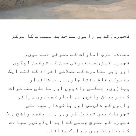
فجیرہ: قدیم راہوں سے جدید مہمات کا مرکز
متحدہ عرب امارات کے مشرقی حصے میں،
فجیرہ تیزی سے قدرتی حسن کے شوقین لوگوں
اور زہر مغامرے کے متلاشی افراد کے لئے ایک
مقبول مقام بنتا جارہا ہے۔ شاندار
پہاڑوں، جنگلی وادیوں اور ساحلی مناظرات
کے درمیان واقع، یہ امارت صدیوں پرانی
راہوں کو دلچسپ اور پائیدار سیاحتی
تجربات میں تبدیل کر رہی ہے۔ مقصد واضح ہے:
فجیرہ کو مشرق وسطی کے اہم ایڈونچر سیاحت
کے مقامات میں سے ایک بنانا۔