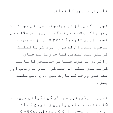
تاریخی راہوں کا تعاقب
فجیرہ کے پہاڑ نہ صرف جغرافیائی عجائبات
ہیں بلکہ وقت کے پکے گواہ ہیں: اس علاقے کی
کچھ راہیں تقریباً ۳۷۰۰ قبل از مسیح سے
موجود ہیں۔ ان قدیم راہوں کو ہائیکنگ
ٹریلز میں تبدیل کیا جارہا ہے جہاں
زائرین نہ صرف جسمانی چیلنجز کا سامنا
کرتے ہیں بلکہ اس خطے کی امیر تاریخی اور
ثقافتی ورثے کے بارے میں جان بھی سکتے
ہیں۔
فحیرہ ایڈوینچر سینٹر کی نگرانی میں، اب
۱۵ مختلف مہماتی راہیں زائرین کے لئے
دستیاب ہیں—ہر ایک کے مختلف مشکلات کی