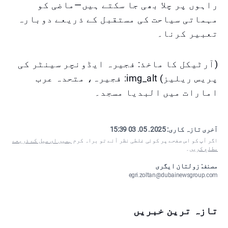
راہوں پر چلا بھی جا سکتے ہیں—ماضی کو
مہماتی سیاحت کی مستقبل کے ذریعے دوبارہ
تعبیر کرنا۔
(آرٹیکل کا ماخذ: فجیرہ ایڈونچر سینٹر کی
پریس ریلیز) img_alt: فجیرہ، متحدہ عرب
امارات میں البدیا مسجد۔
آخری تازہ کاری:
2025. 05. 03 15:39
اگر آپ کو اس صفحے پر کوئی غلطی نظر آئے تو براہ کرم
ہمیں ای میل کے ذریعے
مطلع کریں
۔
مصنف: زولتان ایگری
egri.zoltan@dubainewsgroup.com
تازہ ترین خبریں