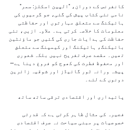
کانفرنس کے دوران، "الپین اسکلز: سمر"
نامی نئی کتاب پیش کی گئی، جو گرمیوں کی
ہائیکنگ سے متعلق مہارتوں اور حفاظتی
معلومات کا خلاصہ کرتی ہے۔ علاوہ ازیں، نئی
حفاظت کی ہدایات جاری کی گئیں جو ماؤنٹین
بائیکنگ، ہائیکنگ اور کیمپنگ سے متعلق
تھیں۔ مقصد صرف تفریح نہیں بلکہ شعوری
اور محفوظ فطرت کی کھوج کو فروغ دینا ہے—
پیشہ ورانہ ٹور گائیڈز اور شوقیہ زائرین
دونوں کے لئے۔
پائیداری اور اقتصادی ترقی ساتھ ساتھ
فجیرہ کی مثال ظاہر کرتی ہے کہ قدرتی
خصوصیات پر مبنی سیاحت نہ صرف اقتصادی