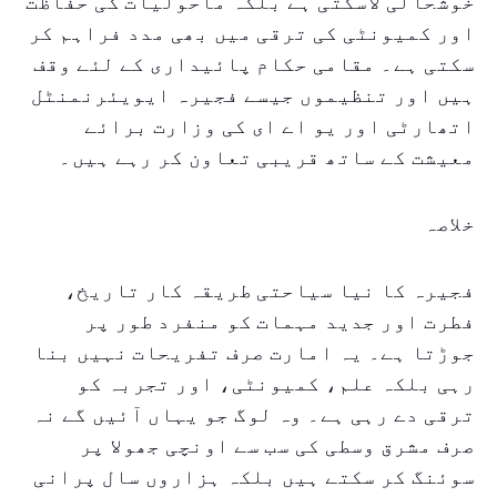
خوشحالی لاسکتی ہے بلکہ ماحولیات کی حفاظت
اور کمیونٹی کی ترقی میں بھی مدد فراہم کر
سکتی ہے۔ مقامی حکام پائیداری کے لئے وقف
ہیں اور تنظیموں جیسے فجیرہ ایویئرنمنٹل
اتھارٹی اور یو اے ای کی وزارت برائے
معیشت کے ساتھ قریبی تعاون کر رہے ہیں۔
خلاصہ
فجیرہ کا نیا سیاحتی طریقہ کار تاریخ،
فطرت اور جدید مہمات کو منفرد طور پر
جوڑتا ہے۔ یہ امارت صرف تفریحات نہیں بنا
رہی بلکہ علم، کمیونٹی، اور تجربہ کو
ترقی دے رہی ہے۔ وہ لوگ جو یہاں آئیں گے نہ
صرف مشرق وسطی کی سب سے اونچی جھولا پر
سوئنگ کر سکتے ہیں بلکہ ہزاروں سال پرانی