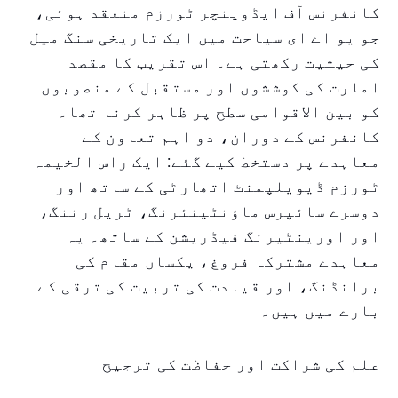
کانفرنس آف ایڈوینچر ٹورزم منعقد ہوئی،
جو یو اے ای سیاحت میں ایک تاریخی سنگ میل
کی حیثیت رکھتی ہے۔ اس تقریب کا مقصد
امارت کی کوششوں اور مستقبل کے منصوبوں
کو بین الاقوامی سطح پر ظاہر کرنا تھا۔
کانفرنس کے دوران، دو اہم تعاون کے
معاہدے پر دستخط کیے گئے: ایک راس الخیمہ
ٹورزم ڈیویلپمنٹ اتھارٹی کے ساتھ اور
دوسرے سائپرس ماؤنٹینئرنگ، ٹریل رننگ،
اور اورینٹیرنگ فیڈریشن کے ساتھ۔ یہ
معاہدے مشترکہ فروغ، یکساں مقام کی
برانڈنگ، اور قیادت کی تربیت کی ترقی کے
بارے میں ہیں۔
علم کی شراکت اور حفاظت کی ترجیح