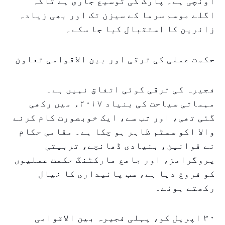
اونچی ہے۔ پارک کی توسیع جاری ہے تاکہ
اگلے موسم سرما کے سیزن تک اور بھی زیادہ
زائرین کا استقبال کیا جا سکے۔
حکمت عملی کی ترقی اور بین الاقوامی تعاون
فجیرہ کی ترقی کوئی اتفاق نہیں ہے۔
مہماتی سیاحت کی بنیاد ۲۰۱۷ء میں رکھی
گئی تھی، اور تب سے، ایک خوبصورت کام کرنے
والا اکو سسٹم ظاہر ہو چکا ہے۔ مقامی حکام
نے قوانین، بنیادی ڈھانچے، تربیتی
پروگرامز، اور جامع مارکٹنگ حکمت عملیوں
کو فروغ دیا ہے، سب پائیداری کا خیال
رکھتے ہوئے۔
۳۰ اپریل کو، پہلی فجیرہ بین الاقوامی