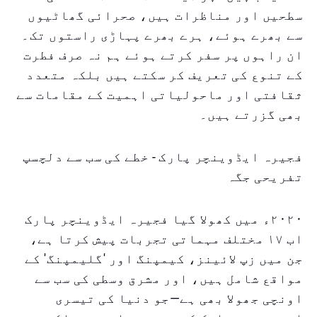
سطحیں اور مناظرات ہیں، صحرائی گھاٹیوں
سے بھرے ہوئے، ہرے بھرے پہاڑی راستوں تک۔
ان راہوں پر سفر کرتے ہوئے ہم نہ صرف فطرت
کے تنوع کی تعریف کر سکتے ہیں بلکہ متعدد
ثقافتی اور ماحولیاتی اہمیت کے مقامات سے
بھی گزرتے ہیں۔
فجیرہ ایڈوینچر پارک - خطے کی سب سے دلچسپ
تفریحی جگہ
۲۰۲۰ء میں کھولا گیا فجیرہ ایڈوینچر پارک
اب ۱۷ مختلف مہماتی تجربات پیش کرتا ہے،
جن میں زپ لائینز، کیمپنگ اور 'گلیمپنگ' کے
مواقع شامل ہیں، اور مشرق وسطی کی سب سے
اونچی جھولا بھی ہے—جو دنیا کی تیسری