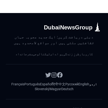
DubaiNewsGroup
دبئی دریافت کریں: ایک جدید عجوبہ جہاں
ثقافتیں ملتی ہیں اور مواقع لامحدود ہیں
کاروبار
طرزِ زندگی
یو اے ای
ٹیکنالوجی
سفر
جائداد
اردو
English
Русский
中文
हिंदी
Español
Português
Français
Slovenský
Magyar
Deutsch