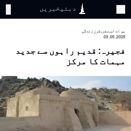
دبئیخبریں
تلاش
یو اے ای, سفر, طرزِ زندگی
2025. 05. 03
فجیرہ: قدیم راہوں سے جدید
مہمات کا مرکز