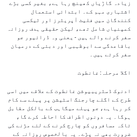
زیادہ گاڑیاں کھینچ رہا ہے، بغیر کسی بڑے
اشتہاری مہم کے۔ ابتدائی استعمال
کنندگان میں فلیٹ آپریٹرز اور ٹیکسی
کمپنیاں شامل تھے، لیکن حقیقی ہدف روزانہ
سفر کرنے والے ہیں - یعنی وہ ڈرائیور جو
باقاعدگی سے ابوظہبی اور دبئی کے درمیان
سفر کرتے ہیں۔
اگلا مرحلہ: غانطوت
ادنوک ڈسٹریبیوشن غانطوت کے علاقے میں اسی
طرح کے اگلے چارجنگ اسٹیشن پر پہلے سے کام
کر رہا ہے، جو پہلے میگاہب کے بالکل مقابل
ہوگا۔ یہ دونوں اطراف کا احاطہ کرے گا،
تاکہ مسافروں کو چارج کرنے کے لئے مڑنے کی
ضرورت بھی نہ پڑے۔ یہ بالخصوص روزانہ کے