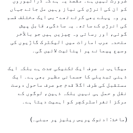
ضرورت نہیں ہے۔ مقصد یہ ہے کہ ڈرائیوروں
کو ان کی انرژی کی نیاز وہیں مل جائے جہاں
پر وہ پہلے بھی کرتے تھے - بس ایک مختلف قسم
کی انرژی کے ساتھ۔ یہ سادگی، قابل پیش
گوئی، اور رسائی وہ چیزیں ہیں جو بالآخر
متحدہ عرب امارات میں الیکٹرک گاڑیوں کی
وسیع پیمانے پر اپنائیت لائیں گی۔
میگاہب نہ صرف ایک تکنیکی جدت ہے بلکہ ایک
ذہنی تبدیلی کا جسمانی مظہر بھی ہے۔ ایک
مستقبل کی طرف اگلا قدم جو صرف ماحول دوست
نقل و حمل ہی نہیں بلکہ ذہین، لوگوں کے
مرکز انفراسٹرکچر کو اہمیت دیتا ہے۔
(ماخذ: ادنوک پریس ریلیز پر مبنی۔)