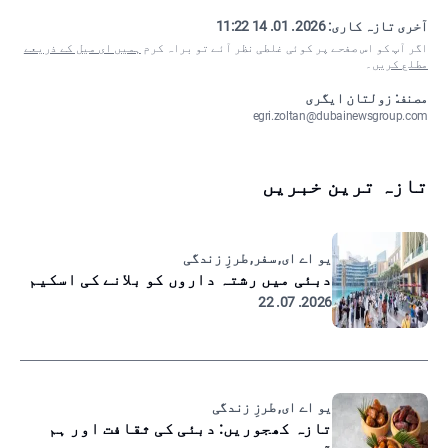
آخری تازہ کاری:
2026. 01. 14 11:22
اگر آپ کو اس صفحے پر کوئی غلطی نظر آئے تو براہ کرم
ہمیں ای میل کے ذریعے
مطلع کریں
۔
مصنف: زولتان ایگری
egri.zoltan@dubainewsgroup.com
تازہ ترین خبریں
یو اے ای, سفر, طرزِ زندگی
دبئی میں رشتہ داروں کو بلانے کی اسکیم
2026. 07. 22
یو اے ای, طرزِ زندگی
تازہ کھجوریں: دبئی کی ثقافت اور ہم