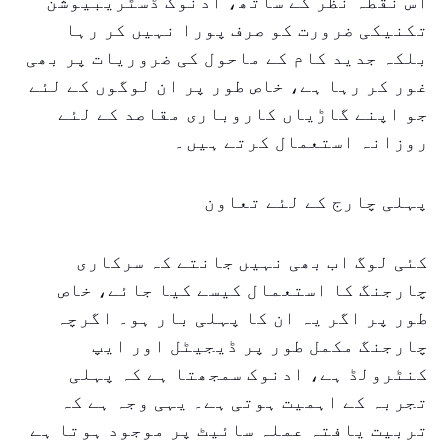
اس نقطہ نظر کے ساتھ، ادنوک ڈسٹریبیوشن
تکنیکی ضرورت کو صرف پورا نہیں کر رہا
بلکہ جدید کام کے ماحول کی ضروریات پر بھی
غور کر رہا ہے، خاص طور پر ان لوگوں کے لئے
جو اپنے گاڑیاں کاروباری مقاصد کے لئے
روزانہ استعمال کرتے ہیں۔
پہلی چارج کے لئے تعاون
کئی لوگ اب بھی نہیں جانتے کہ سرکاری
چارجنگ کا استعمال کیسے کیا جائے، خاص
طور پر اگر یہ ان کا پہلی بار ہو۔ اگرچہ
چارجنگ مکمل طور پر ڈیجیٹل اور ایپ
کنٹرولڈ ہے، ادنوک سمجھتا ہے کہ پہلی
تجربہ کے اہمیت ہوتی ہے۔ یہی وجہ ہے کہ
تربیت یافتہ عملہ سائیٹ پر موجود ہوتا ہے