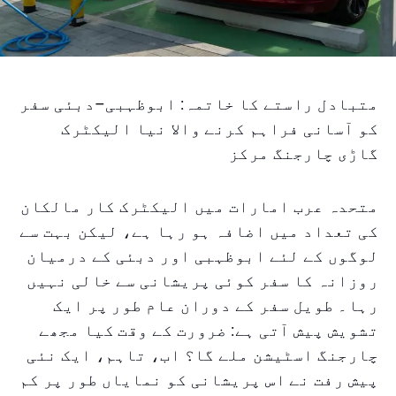
متبادل راستے کا خاتمہ: ابوظہبی–دبئی سفر
کو آسانی فراہم کرنے والا نیا الیکٹرک
گاڑی چارجنگ مرکز
متحدہ عرب امارات میں الیکٹرک کار مالکان
کی تعداد میں اضافہ ہو رہا ہے، لیکن بہت سے
لوگوں کے لئے ابوظہبی اور دبئی کے درمیان
روزانہ کا سفر کوئی پریشانی سے خالی نہیں
رہا۔ طویل سفر کے دوران عام طور پر ایک
تشویش پیش آتی ہے: ضرورت کے وقت کیا مجھے
چارجنگ اسٹیشن ملے گا؟ اب، تاہم، ایک نئی
پیش رفت نے اس پریشانی کو نمایاں طور پر کم