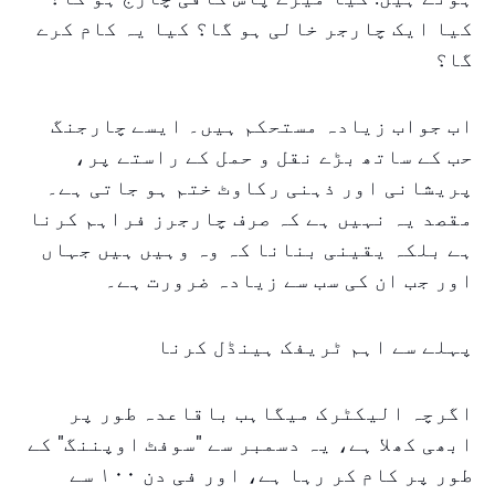
کیا ایک چارجر خالی ہو گا؟ کیا یہ کام کرے
گا؟
اب جواب زیادہ مستحکم ہیں۔ ایسے چارجنگ
حب کے ساتھ بڑے نقل و حمل کے راستے پر،
پریشانی اور ذہنی رکاوٹ ختم ہو جاتی ہے۔
مقصد یہ نہیں ہے کہ صرف چارجرز فراہم کرنا
ہے بلکہ یقینی بنانا کہ وہ وہیں ہیں جہاں
اور جب ان کی سب سے زیادہ ضرورت ہے۔
پہلے سے اہم ٹریفک ہینڈل کرنا
اگرچہ الیکٹرک میگاہب باقاعدہ طور پر
ابھی کھلا ہے، یہ دسمبر سے "سوفٹ اوپننگ" کے
طور پر کام کر رہا ہے، اور فی دن ١٠٠ سے