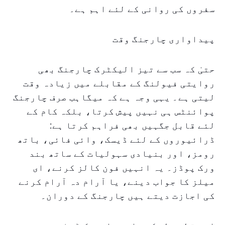
سفروں کی روانی کے لئے اہم ہے۔
پیداواری چارجنگ وقت
حتیٰ کہ سب سے تیز الیکٹرک چارجنگ بھی
روایتی فیولنگ کے مقابلے میں زیادہ وقت
لیتی ہے۔ یہی وجہ ہے کہ میگاہب صرف چارجنگ
پوائنٹس ہی نہیں پیش کرتا، بلکہ کام کے
لئے قابل جگہیں بھی فراہم کرتا ہے:
ڈرائیوروں کے لئے ڈیسک، وائی فائی، باتھ
رومز، اور بنیادی سہولیات کے ساتھ بند
ورک پوڈز۔ یہ انہیں فون کالز کرنے، ای
میلز کا جواب دینے، یا آرام دہ آرام کرنے
کی اجازت دیتے ہیں چارجنگ کے دوران۔