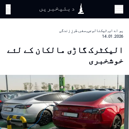
دبئیخبریں
تلاش
یو اے ای, ٹیکنالوجی, سفر, طرزِ زندگی
2026. 01. 14
الیکٹرک گاڑی مالکان کے لئے
خوشخبری