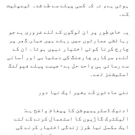
ہوتی ہے، نہ کہ کسی پہلے سے طے شدہ ٹیمپلیٹ
کے۔
یہ خاص طور پر ان لوگوں کے لئے ضروری ہے جو
رہائشی عمارتوں میں رہتے ہیں جہاں گھر پر
چارج کرنا کوئی اختیار نہیں ہوتا۔ ان کے
لئے، سرکاری چارجنگ کی دستیابی اور آسانی
سے رسائی ہی واحد حل ہے - جیسے پہلے فیولنگ
اسٹیشنز تھے۔
نئی عادتوں کے بغیر ایک نیا دور
ادنوک ڈسٹریبیوشن کا پیغام واضح ہے:
الیکٹرک گاڑیوں کا استعمال کرنے کے لئے
ایک مکمل نیا طرز زندگی اختیار کرنے کی