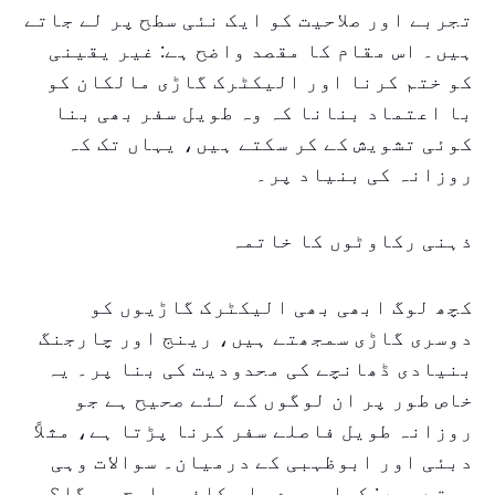
تجربے اور صلاحیت کو ایک نئی سطح پر لے جاتے
ہیں۔ اس مقام کا مقصد واضح ہے: غیر یقینی
کو ختم کرنا اور الیکٹرک گاڑی مالکان کو
با اعتماد بنانا کہ وہ طویل سفر بھی بنا
کوئی تشویش کے کر سکتے ہیں، یہاں تک کہ
روزانہ کی بنیاد پر۔
ذہنی رکاوٹوں کا خاتمہ
کچھ لوگ ابھی بھی الیکٹرک گاڑیوں کو
دوسری گاڑی سمجھتے ہیں، رینج اور چارجنگ
بنیادی ڈھانچے کی محدودیت کی بنا پر۔ یہ
خاص طور پر ان لوگوں کے لئے صحیح ہے جو
روزانہ طویل فاصلے سفر کرنا پڑتا ہے، مثلاً
دبئی اور ابوظہبی کے درمیان۔ سوالات وہی
ہوتے ہیں: کیا میرے پاس کافی چارج ہو گا؟