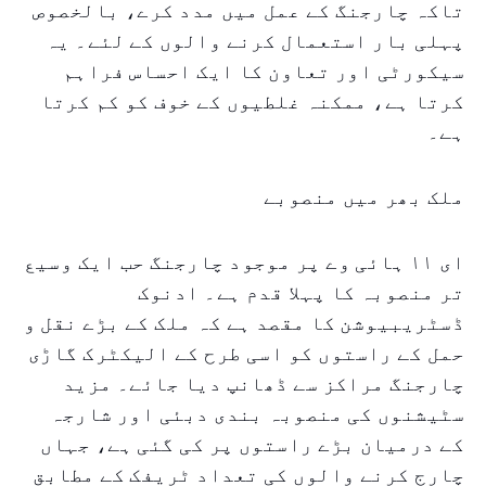
تاکہ چارجنگ کے عمل میں مدد کرے، بالخصوص
پہلی بار استعمال کرنے والوں کے لئے۔ یہ
سیکورٹی اور تعاون کا ایک احساس فراہم
کرتا ہے، ممکنہ غلطیوں کے خوف کو کم کرتا
ہے۔
ملک بھر میں منصوبے
ای ۱۱ ہائی وے پر موجود چارجنگ حب ایک وسیع
تر منصوبہ کا پہلا قدم ہے۔ ادنوک
ڈسٹریبیوشن کا مقصد ہے کہ ملک کے بڑے نقل و
حمل کے راستوں کو اسی طرح کے الیکٹرک گاڑی
چارجنگ مراکز سے ڈھانپ دیا جائے۔ مزید
سٹیشنوں کی منصوبہ بندی دبئی اور شارجہ
کے درمیان بڑے راستوں پر کی گئی ہے، جہاں
چارج کرنے والوں کی تعداد ٹریفک کے مطابق