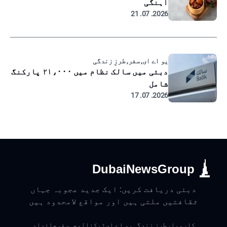
آہنگی
2026. 07. 21
یو اے ای, سفر, طرزِ زندگی
دبئی میں سالک نظام میں ۲۱،۰۰۰ پارکنگ
شامل
2026. 07. 17
DubaiNewsGroup
دبئی دریافت کریں: ایک جدید عجوبہ جہاں
ثقافتیں ملتی ہیں اور مواقع لامحدود ہیں
کاروبار
طرزِ زندگی
یو اے ای
ٹیکنالوجی
سفر
جائداد