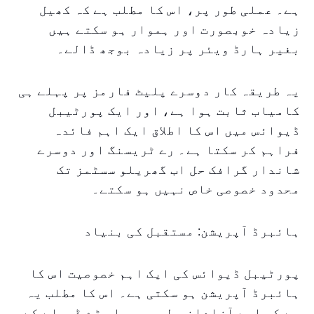
ہے۔ عملی طور پر، اس کا مطلب ہے کہ کھیل
زیادہ خوبصورت اور ہموار ہو سکتے ہیں
بغیر ہارڈ ویئر پر زیادہ بوجھ ڈالے۔
یہ طریقہ کار دوسرے پلیٹ فارمز پر پہلے ہی
کامیاب ثابت ہوا ہے، اور ایک پورٹیبل
ڈیوائس میں اس کا اطلاق ایک اہم فائدہ
فراہم کر سکتا ہے۔ رے ٹریسنگ اور دوسرے
شاندار گرافک حل اب گھریلو سسٹمز تک
محدود خصوصی خاص نہیں ہو سکتے۔
ہائبرڈ آپریشن: مستقبل کی بنیاد
پورٹیبل ڈیوائس کی ایک اہم خصوصیت اس کا
ہائبرڈ آپریشن ہو سکتی ہے۔ اس کا مطلب یہ
ہے کہ اسے آزادانہ طور پر یا بڑے ڈسپلے کے