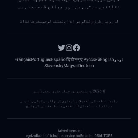
ثقافتیں ملتی ہیں اور مواقع لامحدود ہیں
کاروبار
طرزِ زندگی
یو اے ای
ٹیکنالوجی
سفر
جائداد
اردو
English
Русский
中文
हिंदी
Español
Português
Français
Slovenský
Magyar
Deutsch
©
2026
.دبئیخبریں. جملہ حقوق محفوظ ہیں
رابطہ
اشاعت کی تفصیلات
رازداری کی پالیسی
کوکی پالیسی
ذرائع کے استعمال کا اخلاقی ضابطہ
حقائق کی جانچ
Advertisement:
egrizoltan.hu
1b.hu
tire-service.hu
5n.ae
05.hu
bUTOR5