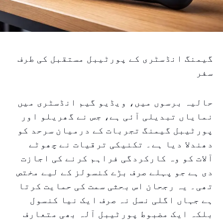
گیمنگ انڈسٹری کے پورٹیبل مستقبل کی طرف
سفر
حالیہ برسوں میں، ویڈیو گیم انڈسٹری میں
نمایاں تبدیلی آئی ہے، جس نے گھریلو اور
پورٹیبل گیمنگ تجربات کے درمیان سرحد کو
دھندلا دیا ہے۔ تکنیکی ترقیات نے چھوٹے
آلات کو وہ کارکردگی فراہم کرنے کی اجازت
دی ہے جو پہلے صرف بڑے کنسولز کے لیے مختص
تھی۔ یہ رجحان اس بحثی سمت کی حمایت کرتا
ہے جہاں اگلی نسل نہ صرف ایک نیا کنسول
بلکہ ایک مضبوط پورٹیبل آلہ بھی متعارف