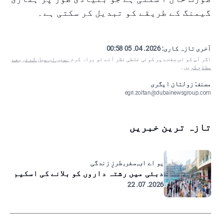
گیمنگ کے طریقے کو تبدیل کر سکتی ہے۔
آخری تازہ کاری:
2026. 04. 05 00:58
اگر آپ کو اس صفحے پر کوئی غلطی نظر آئے تو براہ کرم
ہمیں ای میل کے ذریعے
مطلع کریں
۔
مصنف: زولتان ایگری
egri.zoltan@dubainewsgroup.com
تازہ ترین خبریں
یو اے ای, سفر, طرزِ زندگی
دبئی میں رشتہ داروں کو بلانے کی اسکیم
2026. 07. 22