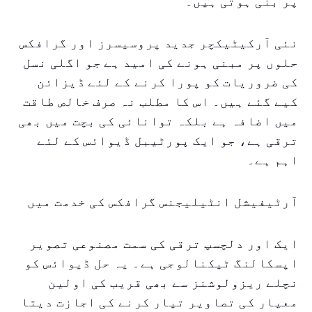
پر بنی ہوتی ہیں۔
نئی آرکیٹیکچر جدید پروسیسرز اور گرافکس
حلوں پر مبنی ہونے کی امید ہے جو اگلی نسل
کی ضروریات کو پورا کرنے کے لئے ڈیزائن
کیے گئے ہیں۔ اس کا مطلب نہ صرف خالص طاقت
میں اضافہ ہے بلکہ توانائی کی بچت میں بھی
ترقی ہے، جو ایک پورٹیبل ڈیوائس کے لئے
اہم ہے۔
آرٹیفیشل انٹیلیجنس گرافکس کی خدمت میں
ایک اور دلچسپ ترقی کی سمت مصنوعی تصویر
اپسکالنگ ٹیکنالوجی ہے۔ یہ حل ڈیوائس کو
نچلے ریزولوشنز سے بھی قریب کی اولین
معیار کی تصاویر تیار کرنے کی اجازت دیتا