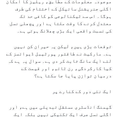
موجودہ معلومات کے مطابق، ریلیز کا امکان
اگلی جنریشنل سائیکل کے اختتام کی طرف
ہوگا۔ اس سے ٹیکنالوجی کو کافی حد تک
معتدل کرنے کا وقت ملتا ہے اور پچھلی نسل
کی نسبت واقعی ایک بڑی چھلانگ ہوتی ہے۔
توقعات بڑی ہیں، لیکن یہ حیران کن نہیں
ہے۔ مارکیٹ نے طاقتور پورٹیبل ڈیوائسز کے
لئے ایک مانگ ثابت کر دی ہے۔ سوال یہ ہے کہ
کیا کارکردگی، رن ٹائم، اور قیمت کے
درمیان توازن پایا جا سکتا ہے؟
ایک نئی دور کے کنارے پر
گیمنگ انڈسٹری مستقل تبدیلی میں ہے، اور
اگلی نسل صرف ایک تکنیکی نہیں بلکہ ایک