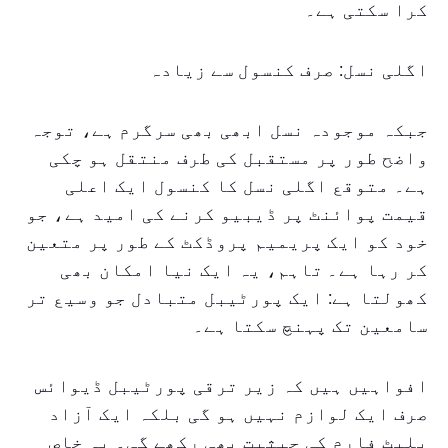
کرا سکتی ہے۔
اگلی نسل: صرف کنسول سے زیادہ
جبکہ موجودہ نسل ابھی بھی سرگرم ہے، توجہ
واضح طور پر مستقبل کی طرف منتقل ہو چکی
ہے۔ متوقع اگلی نسل کا کنسول ایک اعلی
قیمت پوائنٹ پر ڈیبیو کرنے کی امید ہے، جو
خود کو ایک پریمیم پروڈکٹ کے طور پر متعین
کر رہا ہے۔ تاہم، یہ ایک نیا امکان بھی
کھولتا ہے: ایک پورٹیبل متبادل جو وسیع تر
سامعین تک پہنچ سکتا ہے۔
افواہیں ہیں کہ زیر ترقی پورٹیبل ڈیوائس
صرف ایک لوازم نہیں ہو گی بلکہ ایک آزاد
پلیٹ فارم کی حیثیت بھی رکھے گی۔ یہ خاص