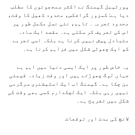
پورٹیبل گیمنگ نے اکثر سمجھوتوں کا مطلب
دیا ہے: کمزور گرافکس، محدود کھیل کا وقت،
محدود تجربہ۔ تاہم، نئی نسل مکمل طور پر
اس کی تعریف کر سکتی ہے۔ مقصد ایک سادہ
متبادل پیش نہیں کرنا ہے بلکہ اسی تجربے
کو ایک چھوٹی شکل میں فراہم کرنا ہے۔
یہ خاص طور پر ایک ایسی دنیا میں اہم ہے
جہاں لوگ چھوڑتے ہیں اور وقت زیادہ قیمتی
بن چکا ہے۔ گیمنگ اب ایک اسٹیشنری سرگرمی
نہیں رہی بلکہ ایک لچکدار، کسی بھی وقت کی
شکل میں تفریح ہے۔
لانچ کی مدت اور توقعات