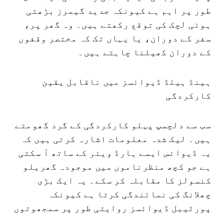
طور پر اہم ہے کیونکہ جدید گیمرز بڑھتی
ہوئی لچک کی توقع رکھتے ہیں۔ وہ گھر پر،
سفر کے دوران، یا یہاں تک کہ مختصر وقفوں
کے دوران کھیلنا چاہتے ہیں۔
ہینڈ ہیلڈ ڈیوائسز میں ناقابل یقین
کارکردگی
سب سے دلچسپ پہلو کارکردگی کے گرد گھومتے
ہیں۔ لیک شدہ معلومات اشارہ کرتی ہیں کہ
یہ ڈیوائس ایسے ہارڈ ویئر کے ساتھ آ سکتی
ہے جو کچھ منظرناموں میں موجودہ گھریلو
کنسولز کا مقابلہ کر سکے۔ یہ ایک بڑی
چھلانگ کی نمائندگی کرتا ہے کیونکہ
پورٹیبل ڈیوائسز روایتی طور پر سمجھوتوں