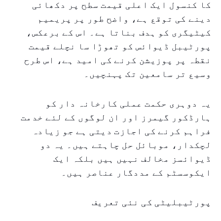
کا کنسول ایک اعلی قیمت سطح پر دکھائی
دینے کی توقع ہے، واضح طور پر پریمیم
کیٹیگری کو ہدف بناتا ہے۔ اس کے برعکس،
پورٹیبل ڈیوائس کو تھوڑا سا نچلے قیمت
نقطہ پر پوزیشن کرنے کی امید ہے، اس طرح
وسیع تر سامعین تک پہنچیں۔
یہ دوہری حکمت عملی کارخانہ دار کو
ہارڈکور گیمرز اور ان لوگوں کے لئے خدمت
فراہم کرنے کی اجازت دیتی ہے جو زیادہ
لچکدار، موبائل حل چاہتے ہیں۔ یہ دو
ڈیوائسز مخالف نہیں ہیں بلکہ ایک
ایکوسسٹم کے مددگار عناصر ہیں۔
پورٹیبلیٹی کی نئی تعریف