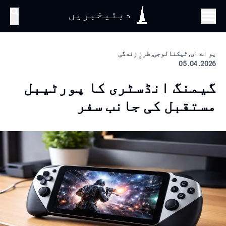
دبئیخبریں
تلاش
یو اے ای, ٹیکنالوجی, طرزِ زندگی
2026. 04. 05
گیمنگ انڈسٹری کا پورٹیبل
مستقبل کی جانب سفر