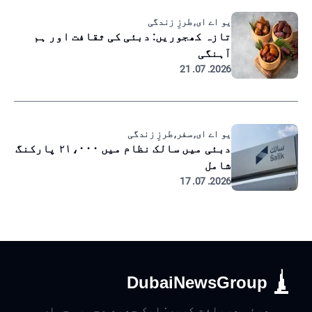
یو اے ای, طرزِ زندگی
تازہ کھجوریں: دبئی کی ثقافت اور ہم
آہنگی
2026. 07. 21
یو اے ای, سفر, طرزِ زندگی
دبئی میں سالک نظام میں ۲۱،۰۰۰ پارکنگ
شامل
2026. 07. 17
DubaiNewsGroup
دبئی دریافت کریں: ایک جدید عجوبہ جہاں