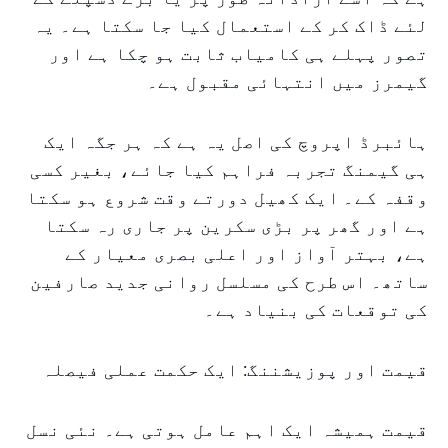
لئے ڈاک کر کے استعمال کیا جا سکتا ہے۔ یہ
تصور پہلے ہی کامیاب ثابت ہو چکا ہے اور
گیمرز میں انتہائی مقبول ہے۔
ہائبرڈ اپروچ کی اصل یہ ہے کہ ہر جگہ ایک
ہی گیمنگ تجربہ فراہم کیا جائے، بغیر کسی
وقفہ کے۔ ایک کھیل دورتے وقت شروع ہو سکتا
ہے اور گھر پر بڑی سکرین پر جاری رہ سکتا
ہے، بہتر آواز اور اعلی بصری معیار کے
ساتھ۔ اس طرح کی مسلسل روانی جدید صارفین
کی توقعات کی بنیاد ہے۔
قیمت اور پوزیشننگ: ایک حکمت عملی فیصلہ
قیمت ہمیشہ ایک اہم عامل ہوتی ہے۔ نئی نسل