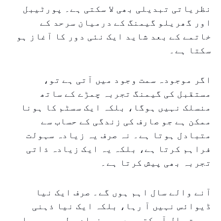
نظریاتی تبدیلی بھی لا سکتی ہے۔ پورٹیبل
اور گھریلو گیمنگ کے درمیان سرحد کے
خاتمے کے بعد شاید ایک نئی دور کا آغاز ہو
سکتا ہے۔
اگر موجودہ سمت وجود میں آتی ہے تو،
مستقبل کی گیمنگ تجربہ چمڑے کے ساتھ
منسلک نہیں ہوگا، بلکہ ایک سسٹم کا ہونا
ممکن ہے جو صارف کی زندگی کے حساب سے
متبادل ہوتا ہے۔ نہ صرف یہ زیادہ سہولت
فراہم کرتا ہے، بلکہ یہ ایک زیادہ ذاتی
تجربہ بھی پیش کرتا ہے۔
آنے والے سال اہم ہوں گے۔ صرف ایک نیا
ڈیوائس نہیں آ رہا، بلکہ ایک نیا ذہنی
صورت حال آ سکتی ہے جو بنیادی طور پر ہماری