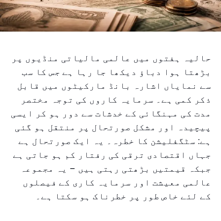
حالیہ ہفتوں میں عالمی مالیاتی منڈیوں پر
بڑھتا ہوا دباؤ دیکھا جا رہا ہے جس کا سب
سے نمایاں اشارہ بانڈ مارکیٹوں میں قابل
ذکر کمی ہے۔ سرمایہ کاروں کی توجہ مختصر
مدت کی مہنگائی کے خدشات سے دور ہو کر ایسی
پیچیدہ اور مشکل صورتحال پر منتقل ہو گئی
ہے: سٹگفلیشن کا خطرہ۔ یہ ایک صورتحال ہے
جہاں اقتصادی ترقی کی رفتار کم ہو جاتی ہے
جبکہ قیمتیں بڑھتی رہتی ہیں – یہ مجموعہ
عالمی معیشت اور سرمایہ کاری کے فیصلوں
کے لئے خاص طور پر خطرناک ہو سکتا ہے۔