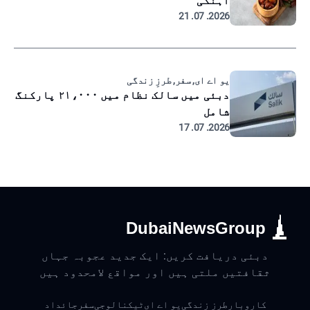
آہنگی
2026. 07. 21
یو اے ای, سفر, طرزِ زندگی
دبئی میں سالک نظام میں ۲۱،۰۰۰ پارکنگ
شامل
2026. 07. 17
DubaiNewsGroup
دبئی دریافت کریں: ایک جدید عجوبہ جہاں
ثقافتیں ملتی ہیں اور مواقع لامحدود ہیں
کاروبار
طرزِ زندگی
یو اے ای
ٹیکنالوجی
سفر
جائداد