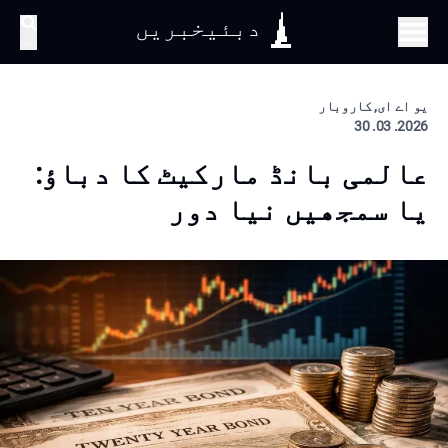
دبئیخبریں
تلاش
یو اے ای, کاروبار
2026. 03. 30
عالمی بانڈ مارکیٹ کا دباؤ:
یا سمجھیں نیا دور