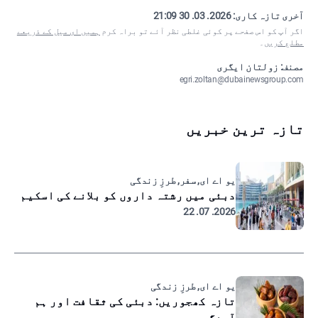
آخری تازہ کاری:
2026. 03. 30 21:09
اگر آپ کو اس صفحے پر کوئی غلطی نظر آئے تو براہ کرم
ہمیں ای میل کے ذریعے
مطلع کریں
۔
مصنف: زولتان ایگری
egri.zoltan@dubainewsgroup.com
تازہ ترین خبریں
یو اے ای, سفر, طرزِ زندگی
دبئی میں رشتہ داروں کو بلانے کی اسکیم
2026. 07. 22
یو اے ای, طرزِ زندگی
تازہ کھجوریں: دبئی کی ثقافت اور ہم