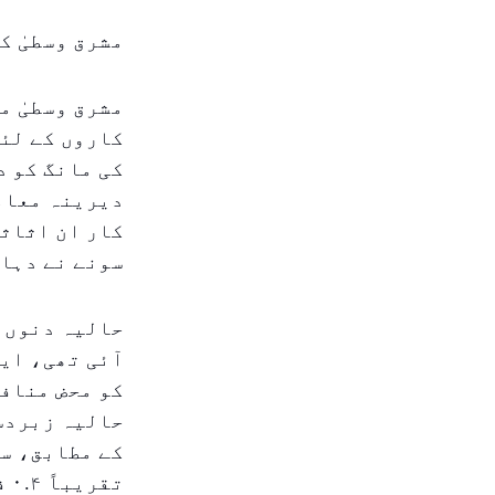
مشرق وسطیٰ ک
مشرق وسطیٰ م
کاروں کے لئے
کی مانگ کو 
دیرینہ معامل
کار ان اثاثو
سونے نے دہائ
حالیہ دنوں م
آئی تھی، ایک
کو محض منافع
حالیہ زبردست
تقریباً ۰.۴ فیصد اضافہ ظاہر کرتی ہے۔