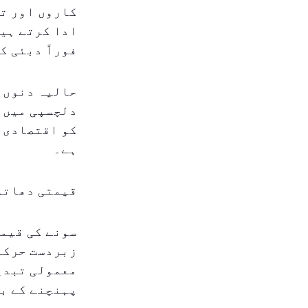
کاروں اور تا
ادا کرتے ہیں
فوراً دبئی ک
حالیہ دنوں م
دلچسپی میں ب
کو اقتصادی غ
ہے۔
قیمتی دھاتو
سونے کی قیمت
زبردست حرکات
پہنچنے کے بعد دوبارہ 