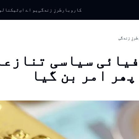
کاروبار
طرزِ زندگی
یو اے ای
ٹیکنالو
طرزِ زندگی
یائی سیاسی تنازعا
پھر امر بن گیا