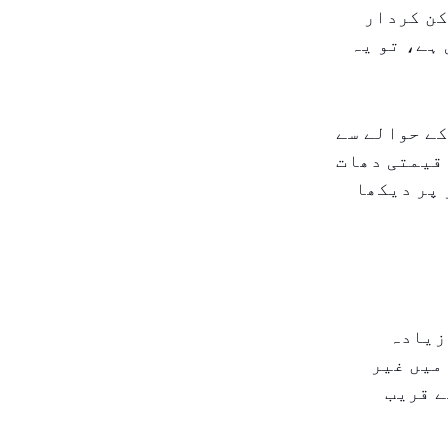
کن کردار
ہے، تو یہ
ے حوالے سے
قیمتی دھات
 پر دیکھا
زیادہ
میں غیر
ت میں $96 فی اونس کے قریب