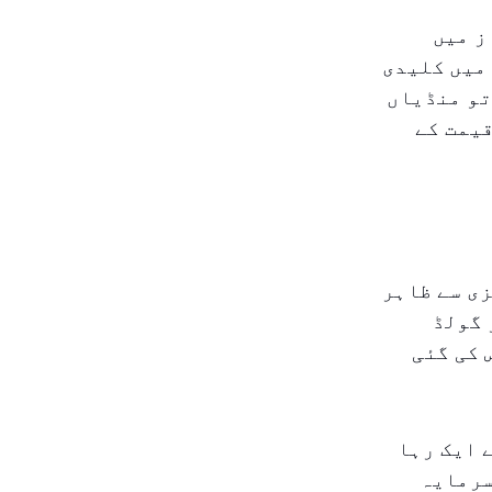
ز میں
میں کلیدی
تو منڈیاں
قیمت کے
زی سے ظاہر
 گولڈ
 کی گئی
 ایک رہا
سرمایہ