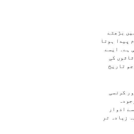
یں بڑھتے
 پیدا ہوتا
 ہے۔ ایسے
ثاثوں کی
جو تاریخ
ور کرنسی
جودہ
سے ادوار
ہ زیادہ تر