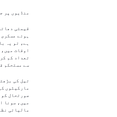
منڈیوں پر ج
قیمتی دھاتوں
ہوئے عسکری ا
ہے، تو یہ با
اوقات میں، 
تعداد کم کر 
سے مستحکم قی
تیل کی بڑھت
مارکیٹوں کی 
صورتحال کو 
میں، سونا اک
مالیاتی نظام