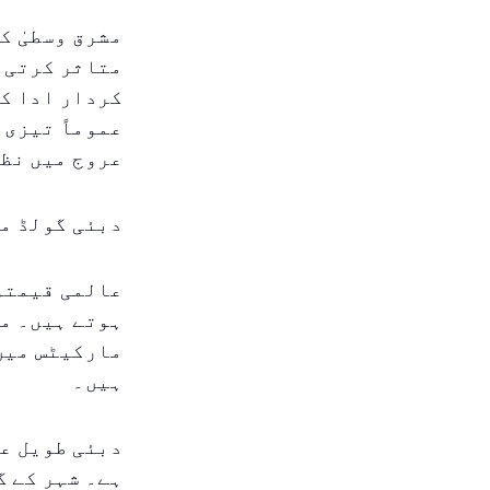
مشرق وسطیٰ ک
متاثر کرتی ہ
کردار ادا ک
عموماً تیزی 
عروج میں نظر
دبئی گولڈ م
عالمی قیمتوں
ہوتے ہیں۔ مت
مارکیٹس میں
ہیں۔
دبئی طویل عر
ہے۔ شہر کے گ