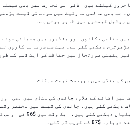
جروں کیلئے بین الاقوامی تجارت میں بھی فیصلہ 
۔ جب بھی عالمی مارکیٹ میں سونے کی قیمت بڑھتی 
ی ریٹیل قیمتوں میں ظاہر ہوتی ہے۔
یں مقامی دکانوں اور منڈیوں میں جسمانی سونے ک
ڑھوتری دیکھی گئی ہے۔ بہت سے سرمایہ کاروں نے 
یر یقینی صورتحال میں حفاظت کی ایک قسم کے طور
ں کی منڈی میں زبردست قیمت حرکات
 میں اضافے کے علاوه چاندی کی منڈی میں بھی اور 
 دیکھی گئی ہیں۔ چاندی کی قیمت میں مختصر وقت 
معمولی تبدیلیاں دیکھی گئی ہیں، ایک وق
$87 کے قریب گر گئی۔