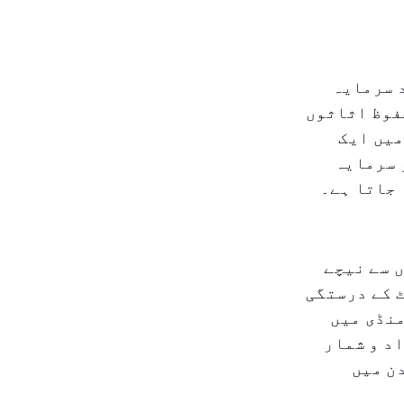
 سرمایہ
فوظ اثاثوں
میں ایک
 سرمایہ
 جاتا ہے۔
 سے نیچے
 کے درستگی
منڈی میں
د و شمار
 جو ایک دن میں