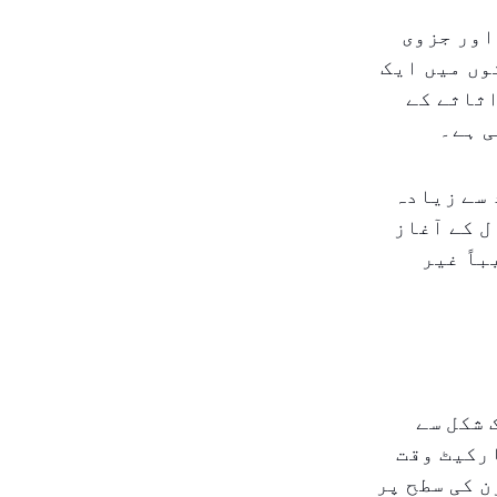
اور جزوی
وں میں ایک
اثاثے کے
ی ہے۔
 سے زیادہ
ل کے آغاز
باً غیر
 شکل سے
ارکیٹ وقت
 کی سطح پر