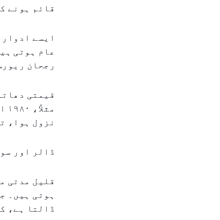
قائم ہونے ک
ایسے ادوار م
عام ہوتی ہیں
رجحان ریورس
قیمتی دھاتوں
نزول ہوا، تص
ڈالر اور سو
قلیل مدتی می
ہوتی ہیں۔ جب
ڈالتا ہے، کی