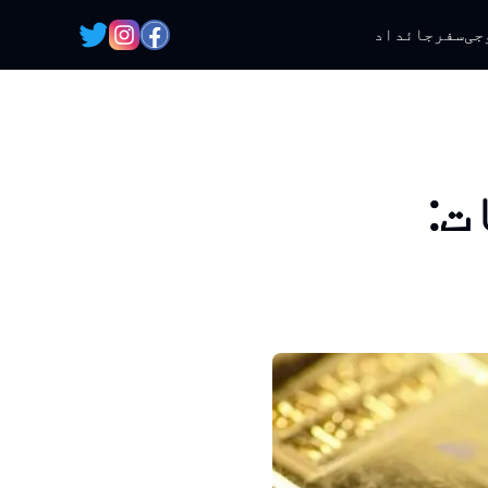
جی
سفر
جائداد
ت: