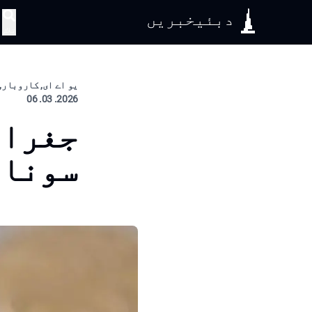
دبئیخبریں
تلاش
یو اے ای, کاروبار, 
2026. 03. 06
جغراف
سونا 