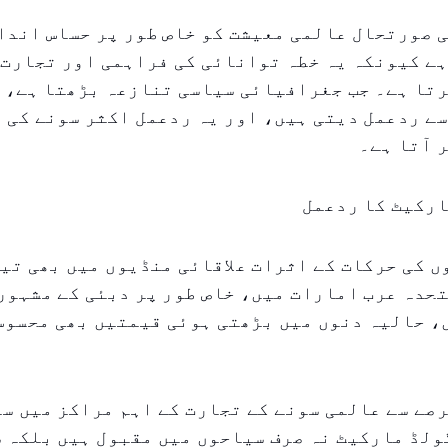
ی صورتحال عالمی معیشت کو خاص طور پر حساس اندا
ے کیونکہ یہ خطہ توانائی کی فراہمی اور تجارت 
رتا ہے۔ جب جغرافیائی سیاسی تنازعہ بڑھتا ہے، 
سے ردعمل دیتی ہیں، اور یہ ردعمل اکثر سونے کی 
 آتا ہے۔
ارکیٹ کا ردعمل
 کی حرکات کے اثرات علاقائی منڈیوں میں بھی تی
حدہ عرب امارات میں، خاص طور پر دبئی کے مشہور
، حالیہ دنوں میں بڑھتی ہوئی قیمتیں بھی محسوس
صے سے عالمی سونے کے تجارت کے اہم مراکز میں سے
ولڈ مارکیٹ نہ صرف سیاحوں میں مقبول ہیں بلکہ 