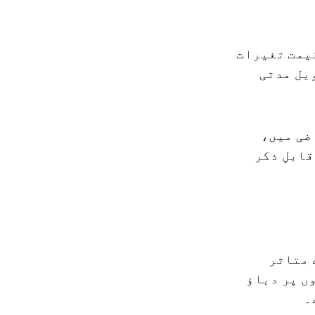
قیمت تغیرات
ویل مدتی
ضی میں،
یں قابلِ ذکر
 متاثر
 پر دباؤ
۔