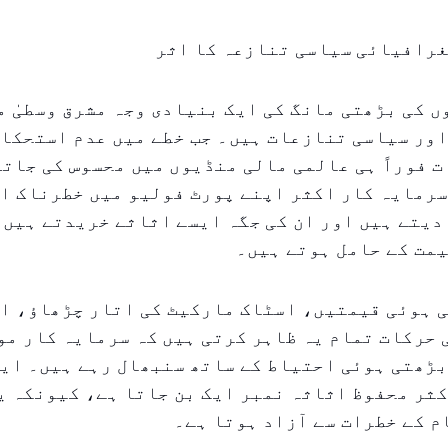
غرافیائی سیاسی تنازعہ کا اثر
 کی بڑھتی مانگ کی ایک بنیادی وجہ مشرق وسطیٰ م
ور سیاسی تنازعات ہیں۔ جب خطے میں عدم استحکام
ت فوراً ہی عالمی مالی منڈیوں میں محسوس کی جاتی
سرمایہ کار اکثر اپنے پورٹ فولیو میں خطرناک ا
دیتے ہیں اور ان کی جگہ ایسے اثاثے خریدتے ہیں 
مت کے حامل ہوتے ہیں۔
ی ہوئی قیمتیں، اسٹاک مارکیٹ کی اتار چڑھاؤ، ا
حرکات تمام یہ ظاہر کرتی ہیں کہ سرمایہ کار مو
بڑھتی ہوئی احتیاط کے ساتھ سنبھال رہے ہیں۔ ای
ثر محفوظ اثاثہ نمبر ایک بن جاتا ہے، کیونکہ ی
 کے خطرات سے آزاد ہوتا ہے۔