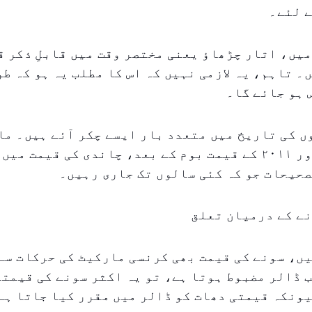
ے لئے۔
یں، اتار چڑھاؤ یعنی مختصر وقت میں قابلِ ذکر 
۔ تاہم، یہ لازمی نہیں کہ اس کا مطلب یہ ہو کہ ط
 ہو جائے گا۔
 کی تاریخ میں متعدد بار ایسے چکر آئے ہیں۔ ما
مثلاً، ۱۹۸۰ اور ۲۰۱۱ کے قیمت بوم کے بعد، چاندی کی قیمت م
حیحات جو کہ کئی سالوں تک جاری رہیں۔
نے کے درمیان تعلق
ں، سونے کی قیمت بھی کرنسی مارکیٹ کی حرکات سے
 ڈالر مضبوط ہوتا ہے، تو یہ اکثر سونے کی قیمتوں
ونکہ قیمتی دھات کو ڈالر میں مقرر کیا جاتا ہے