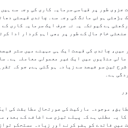
 جزوی طور پر قیاسی سرمایہ کاری کی وجہ سے ہیں 
 بڑھتی ہوئی مانگ کی وجہ سے۔ چاندی قیمتی دھات
کھتی ہے کیونکہ یہ نہ صرف ایک سرمایہ کاری کے 
صنعتی خام مال کے طور پر بھی اہم کردار ادا کرت
میں، چاندی کی قیمت ایک ہی مہینے میں ستر فیصد
مالی منڈیوں میں ایک غیر معمولی معاملہ ہے۔ سا
شرح تین سو فیصد سے زیادہ ہو گئی ہے، جو کہ تقری
دگی ہے۔
ور
طابق، موجودہ مارکیٹ کی صورتحال مطابقت کی ایک
کا یہ مطلب ہے کہ پہلے تیزی سے اضافے کے بعد، م
 میں فائدے کو ہضم کرنے اور زیادہ مستحکم توازن