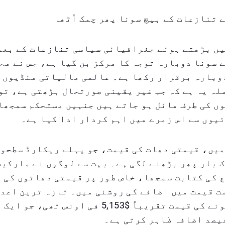
ے تنازعات کے بیچ سونا پھر چمک اُٹھا
یں بڑھتے ہوئے جغرافیائی سیاسی تنازعات کے بعد
 سونا دوبارہ توجہ کا مرکز بن گیا ہے، جس نے مح
دوبارہ برقرار رکھا ہے۔ عالمی مالیاتی منڈیوں 
ہ یہ ہے کہ جب غیر یقینی صورتحال بڑھتی ہے، تو
ں کی طرف مائل ہو جاتے ہیں جنہیں مستحکم سمجھا
یوں سے اس زمرے میں اہم کردار ادا کیا ہے۔
یں، قیمتی دھات کی قیمت، جو پہلے ریکارڈ سطحوں
 بار پھر بڑھنے لگی ہے۔ بہت سے لوگوں نے مارکیٹ
 کی کتابت سمجھا، خاص طور پر قیمتی دھاتوں کی 
 قیمت میں اضافے کی روشنی میں۔ تازہ ترین اعدا
کے مطابق، سونے کی قیمت تقریباً $5,153 فی اونس تھی،