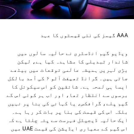
AAA گیمز کی نئی قیمتوں کا عہد
ویڈیو گیم انڈسٹری نے حالیہ سالوں میں
شاندار تبدیلی کا مشاہدہ کیا ہے، لیکن
بڑی لہریں ہمیشہ عالمی توقعات میں بیٹھے
جاتی ہیں۔ گرانڈ تھیفٹ آٹو ۶ کی آمد بالکل
ایسا ہی لمحہ ہے۔ شائقین کو اس سیکوئل کا
برسوں سے انتظار تھا، اور اب ہر کوئی اس کے
گیم پلے، گرافکس، یا کہانی کی بنا پر نہیں
بلکہ اس کی قیمت کی بنا پر بات کر رہا ہے۔
ایک حالیہ ڈیجیٹل فہرست سے پتہ چلتا ہے کہ
اس گیم کے معیاری ایڈیشن کی قیمت UAЕ میں