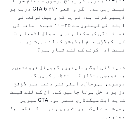
۲۵۰–۳۰۰ درہم کی رینج برسوں سے عام حوالہ
قیمت رہی ہے۔ اگر واقعی GTA 6 ۳۷۰ درہم پر
ڈیبیو کرتا ہے، تو یہ کم و بیش توقعاتی
ابتدائی قیمتوں سے ۲۵–۴۰ فیصد اضافہ کی
نمائندگی کر سکتا ہے۔ یہ سوال اٹھتا ہے:
کیا کھلاڑی عام ایڈیشن کے لئے بہت زیادہ
قیمت ادا کرنے کے لئے تیار ہیں؟
شاید کئی لوگ رعایتوں، ڈیجیٹل فروختوں،
یا خصوصی بنڈلز کا انتظار کریں گے۔
دوسرے، بہرحال، اپنی نئی دنیا میں لاؤنج
دن پر داخل ہونا چاہیں گے۔ ان کے لئے قیمت
شاید ایک سیکنڈری عنصر ہو۔ GTA سیریز
ہمیشہ سے ایک ایونٹ رہی ہے، نہ کہ فقط ایک
مصنوعہ۔