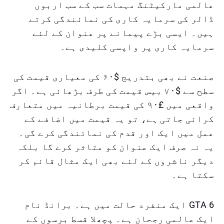
عالمی مارکیٹنگ مہمات سب کے سب اربوں
ڈالر کی سرمایہ کاری کی نمائندگی کرتے
ہیں۔ ایسی بڑے پیمانے پر عنوان کے لئے
سرمایہ کاری پر واپسی کلیدی ہے۔
صنعت نے بھی بتدریج $۶۰ کی معیاری قیمت کی
سطح سے $۷۰ بیس قیمت کی طرف بڑھائی ہے۔ اگر
واقعی میں £۹۰ کی قیمت برطانیہ میں متعارف
کرائی جاتی ہے، تو یہ قیمت میں اضافے کے
عمل میں ایک اور قدم کی نمائندگی کرے گی۔
یہ نہ صرف ایک عنوان کو متاثر کرے گا بلکہ
دیگر ناشروں کے لئے بھی ایک مثال قائم کر
سکتا ہے۔
GTA 6 ایک منفرد حالت میں ہے۔ برانڈ نام
ایک عالمی رجحان ہے۔ پچھلا قسط برسوں کے