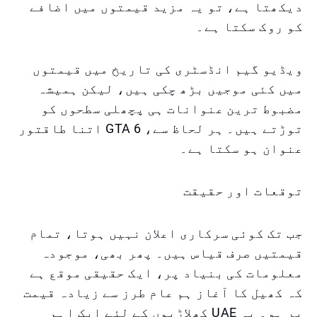
دیکھتا ہے، تو یہ مزید قیمتوں میں اضافے
کو روک سکتا ہے۔
ویڈیو گیم انڈسٹری کی تاریخ میں قیمتوں
میں کئی موجیں بڑھ چکی ہیں، لیکن ہمیشہ
مضبوط ترین عنوانات ہی پچھلی سطحوں کو
توڑتے ہیں۔ ہر لحاظ سے، GTA 6 اتنا طاقتور
عنوان ہو سکتا ہے۔
توقعات اور حقیقت
جب تک کوئی سرکاری اعلان نہیں ہوتا، تمام
قیمتیں صرف قیاس ہیں۔ پھر بھی، موجودہ
معلومات کی بنیاد پر، ایک حقیقی موقع ہے
کہ کھیل کا آغاز ہم عام طرز سے زیادہ قیمت
پر ہو۔ یہ UAЕ کھلاڑیوں کے لئے ایک اہم