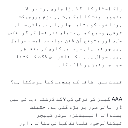
راک اسٹار کا اگلا بڑا جاری ہونے والا
منصوبہ وقت کا ایک بہت ہی عزم پروجیکٹ
ہونا خود کو بتایا جا رہا ہے۔ ملٹی سالہ
ترقی، وسیع کھلی دنیا، نئی نسل کی گرافکس
حل، اور متوقع آن لائن مواد سب ایسے عوامل
ہیں جو نمایاں سرمایہ کاری کی متقاضی
ہیں۔ سوال یہ ہے کہ ناشر اس لاگت کا کتنا
حصہ صارفین پر ڈالے گا۔
قیمت میں اضافہ کے پیچھے کیا ہو سکتا ہے؟
AAA گیمز کی ترقی کی لاگت گزشتہ دہائی میں
ڈرامائی طور پر بڑھ گئی ہے۔ حقیقت
پسندانہ انیمیشنز، موشن کیپچر
ٹیکنالوجی، فلماتک کہانی سنانا، اور