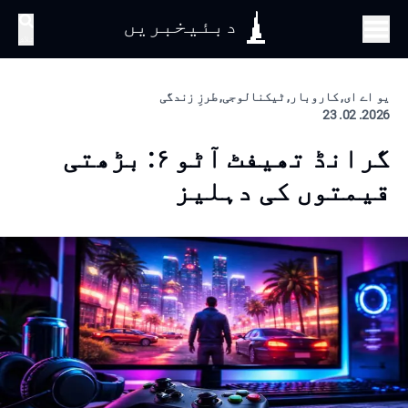
دبئیخبریں
تلاش
یو اے ای, کاروبار, ٹیکنالوجی, طرزِ زندگی
2026. 02. 23
گرانڈ تھیفٹ آٹو ۶: بڑھتی
قیمتوں کی دہلیز