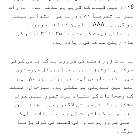
$۱۰۰ بیس قیمت کے قریب ہو سکتا ہے، امارات
میں یہ تقریباً ۳۷۰ درہم کی ابتدائی قیمت
ہو گی۔ یہ AAA عناوین کے لئے موجودہ
ابتدائی قیمت کی حد سے ۲۵۰–۳۰۰ درہم کی
عام رینج سے کافی زیادہ ہے۔
یہ بات زور دینے کی ضرورت ہے کہ باقی کوئی
سرکاری توثیق نہیں ہے۔ ڈیجیٹل فہرستوں
میں اکثر عارضی قیمتیں ہوتی ہیں جن میں
بعد میں تبدیلی ہو سکتی ہے۔ بہرحال، صنعت
کے رجحانات کی بنیاد پر، تصور نہیں کرنا
مشکل ہے کہ ترقیاتی لاگتوں میں اضافے اور
افراطِ زر کے اثرات کی وجہ سے بالآخر ایک
اعلیٰ شروع ہونے والی قیمت کی طرف بڑھنا
ہوگا۔