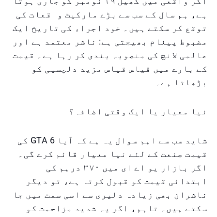
اگر واقعی میں کھیل ۱۹ نومبر کو جاری ہوتا
ہے، ہم سال کے سب سے بڑے مارکیٹ واقعات کی
توقع کر سکتے ہیں۔ خود اجراء کی تاریخ ایک
مضبوط پیغام بھیجتی ہے: ناشر معتمد ہے اور
عالمی لانچ کی منصوبہ بندی کر رہا ہے۔ قیمت
کے بارے میں قیاس قیاس مزید دلچسپی کو
بڑھاتا ہے۔
نیا معیار یا ایک وقتی اضافہ؟
شاید سب سے اہم سوال یہ ہے کہ آیا GTA 6 کی
قیمت صنعت کے لئے نیا معیار قائم کرے گی۔
اگر بازار یو اے ای میں ۳۷۰ درہم کی
ابتدائی قیمت کو قبول کرتا ہے، تو دیگر
ناشران بھی زیادہ دلیری سے اسی سمت میں جا
سکتے ہیں۔ تاہم، اگر یہ شدید مزاحمت کو