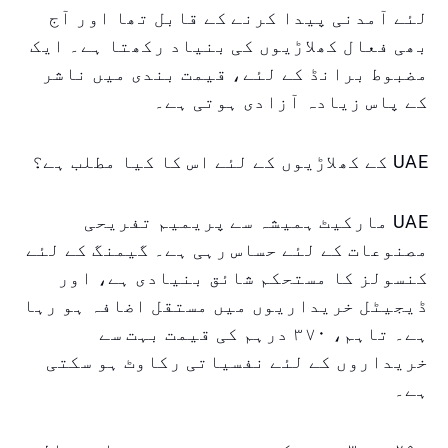
لئے آمدنی پیدا کرنے کے قابل تھا اور آج
بھی فعال کھلاڑیوں کی بنیاد رکھتا ہے۔ ایک
مضبوط برانڈ کے لئے، قیمت بندی میں ناشر
کے پاس زیادہ آزادی ہوتی ہے۔
UAЕ کے کھلاڑیوں کے لئے اس کا کیا مطلب ہے؟
UAЕ مارکیٹ ہمیشہ سے پریمیم تفریحی
مصنوعات کے لئے حساس رہی ہے۔ گیمنگ کے لئے
کنسولز کا مستحکم شائق بنیادی ہے، اور
ڈیجیٹل خریداریوں میں مستقل اضافہ ہو رہا
ہے۔ تاہم، ۳۷۰ درہم کی قیمت بہت سے
خریداروں کے لئے نفسیاتی رکاوٹ ہو سکتی
ہے۔