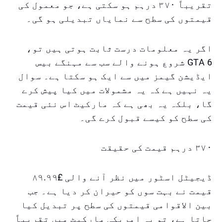
تقریباً ۳۷۰ درہم ہو سکتی ہے، جو معمول کی
قیمتوں کی سطح سے نمایاں تبدیلی ہو گی۔
اگر یہ معلومات درست ثابت ہوتی ہیں تو،
GTA 6 شروع ہونے والے سب سے مہنگے بیس
ایڈیشن گیمز میں سے ایک ہو سکتا ہے۔ سوال
یہ نہیں ہے کہ یہ مشمولات میں کیا پیش کرے
گا، بلکہ یہ بھی ہے کہ مارکیٹ اس نئی قیمت
کی سطح کو کیسے قبول کرے گی۔
۳۷۰ درہم قیمت کی حقیقت
ڈیجیٹل اسٹور میں نظر آنے والی £۸۹.۹۹
قیمت نے بہت سوں کو حیران کر دیا ہے۔ جب
بین الاقوامی قیمتوں کی سطح پر تبدیل کیا
جاتا ہے، تو یہ امریکی مارکیٹ میں تقریباً