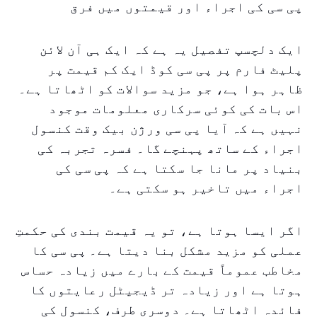
پی سی کی اجراء اور قیمتوں میں فرق
ایک دلچسپ تفصیل یہ ہے کہ ایک ہی آن لائن
پلیٹ فارم پر پی سی کوڈ ایک کم قیمت پر
ظاہر ہوا ہے، جو مزید سوالات کو اٹھاتا ہے۔
اس بات کی کوئی سرکاری معلومات موجود
نہیں ہے کہ آیا پی سی ورژن بیک وقت کنسول
اجراء کے ساتھ پہنچے گا۔ فسرہ تجربہ کی
بنیاد پر مانا جا سکتا ہے کہ پی سی کی
اجراء میں تاخیر ہو سکتی ہے۔
اگر ایسا ہوتا ہے، تو یہ قیمت بندی کی حکمتِ
عملی کو مزید مشکل بنا دیتا ہے۔ پی سی کا
مخاطب عموماً قیمت کے بارے میں زیادہ حساس
ہوتا ہے اور زیادہ تر ڈیجیٹل رعایتوں کا
فائدہ اٹھاتا ہے۔ دوسری طرف، کنسول کی