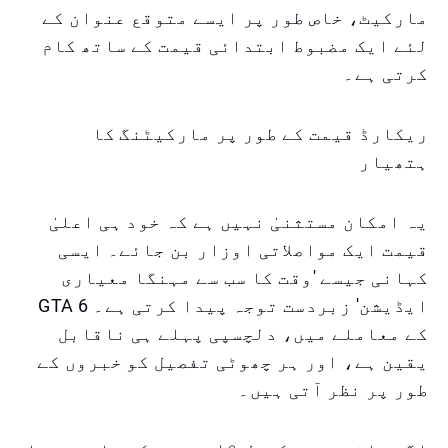
مارکیٹ، خاص طور پر ایسے متوقع عنوان کے
لئے ایک مضبوط ابتدائی قیمت کے ساتھ کام
کرتی ہے۔
ریکارڈ قیمت کے طور پر مارکیٹنگ کا
ہتھیار
یہ امکان مستثنیٰ نہیں ہے کہ خود ہی اعلیٰ
قیمت ایک مواصلاتی اوزار بن جائے۔ ایسی
کہانی جیسے 'وقت کا سب سے مہنگا معیاری
ایڈیشن' زبردست توجہ پیدا کرتی ہے۔ GTA 6
کے معاملے میں، دلچسپی پہلے ہی ناقابل
یقین ہے، اور ہر چھوٹی تفصیل کو خبروں کے
طور پر نظر آتی ہیں۔