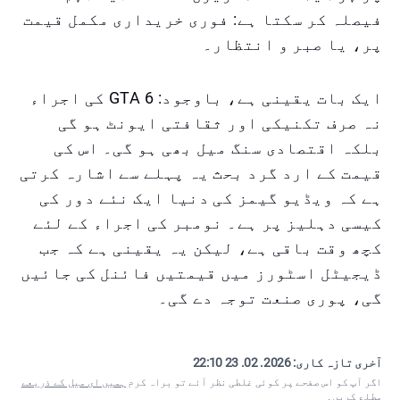
فیصلہ کر سکتا ہے: فوری خریداری مکمل قیمت
پر، یا صبر و انتظار۔
ایک بات یقینی ہے، باوجود: GTA 6 کی اجراء
نہ صرف تکنیکی اور ثقافتی ایونٹ ہو گی
بلکہ اقتصادی سنگ میل بھی ہو گی۔ اس کی
قیمت کے ارد گرد بحث یہ پہلے سے اشارہ کرتی
ہے کہ ویڈیو گیمز کی دنیا ایک نئے دور کی
کیسی دہلیز پر ہے۔ نومبر کی اجراء کے لئے
کچھ وقت باقی ہے، لیکن یہ یقینی ہے کہ جب
ڈیجیٹل اسٹورز میں قیمتیں فائنل کی جائیں
گی، پوری صنعت توجہ دے گی۔
آخری تازہ کاری:
2026. 02. 23 22:10
اگر آپ کو اس صفحے پر کوئی غلطی نظر آئے تو براہ کرم
ہمیں ای میل کے ذریعے
مطلع کریں
۔