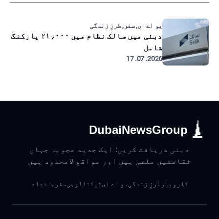
یو اے ای, سفر, طرزِ زندگی
دبئی میں سالک نظام میں ۲۱،۰۰۰ پارکنگ
شامل
2026. 07. 17
DubaiNewsGroup
دبئی دریافت کریں: ایک جدید عجوبہ جہاں
ثقافتیں ملتی ہیں اور مواقع لامحدود ہیں
کاروبار
طرزِ زندگی
یو اے ای
ٹیکنالوجی
سفر
جائداد