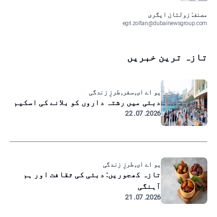
مصنف: زولتان ایگری
egri.zoltan@dubainewsgroup.com
تازہ ترین خبریں
یو اے ای, سفر, طرزِ زندگی
دبئی میں رشتہ داروں کو بلانے کی اسکیم
2026. 07. 22
یو اے ای, طرزِ زندگی
تازہ کھجوریں: دبئی کی ثقافت اور ہم
آہنگی
2026. 07. 21