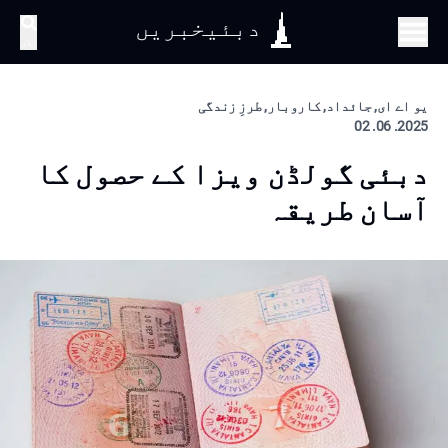
دبئیخبریں
تلاش
یو اے ای, جائداد, کاروبار, طرزِ زندگی
2025. 06. 02
دبئی گولڈن ویزا کے حصول کا
آسان طریقہ