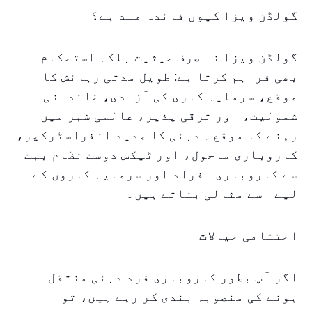
گولڈن ویزا کیوں فائدہ مند ہے؟
گولڈن ویزا نہ صرف حیثیت بلکہ استحکام
بھی فراہم کرتا ہے: طویل مدتی رہائش کا
موقع، سرمایہ کاری کی آزادی، خاندانی
شمولیت، اور ترقی پذیر، عالمی شہر میں
رہنے کا موقع۔ دبئی کا جدید انفراسٹرکچر،
کاروباری ماحول، اور ٹیکس دوست نظام بہت
سے کاروباری افراد اور سرمایہ کاروں کے
لیے اسے مثالی بناتے ہیں۔
اختتامی خیالات
اگر آپ بطور کاروباری فرد دبئی منتقل
ہونے کی منصوبہ بندی کر رہے ہیں، تو