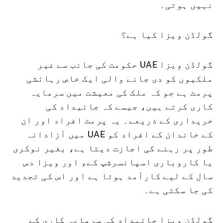
نہیں ہوتی۔
گولڈن ویزا کیا ہے؟
گولڈن ویزا UAE حکومت کی جانب سے غیر
ملکیوں کو دی جانے والی ایک خاص رہائشی
پرمٹ ہے جو کہ ملک کی معیشت میں سرمایہ
کاری کرتے ہیں، جیسے کہ جائیداد کی
خریداری کے ذریعے۔ یہ پرمٹ افراد اور ان
کے خاندان کے افراد کو UAE میں آزادانہ
طور پر رہنے کی اجازت دیتا ہے، بغیر نوکری
یا کاروباری اسپانسرشپ کے، اور ویزا دس
سال کے لیے کارآمد ہوتا ہے اور اس کی تجدید
کی جا سکتی ہے۔
گولڈن ویزا جائیداد کی سرمایہ کاری کے