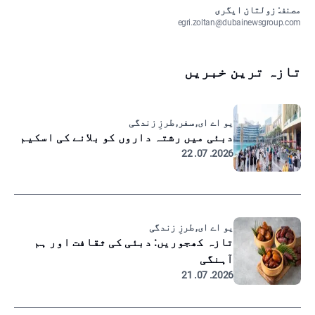
مصنف: زولتان ایگری
egri.zoltan@dubainewsgroup.com
تازہ ترین خبریں
یو اے ای, سفر, طرزِ زندگی
دبئی میں رشتہ داروں کو بلانے کی اسکیم
2026. 07. 22
یو اے ای, طرزِ زندگی
تازہ کھجوریں: دبئی کی ثقافت اور ہم
آہنگی
2026. 07. 21