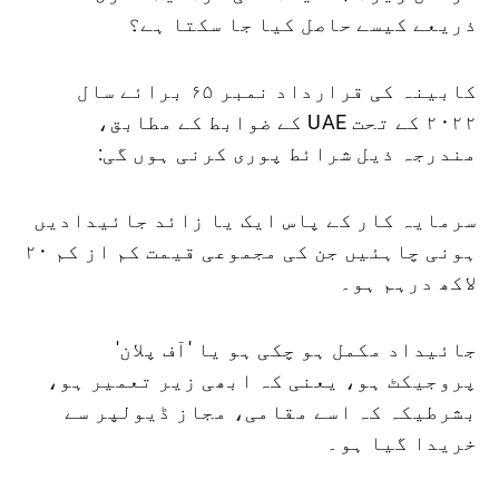
ذریعے کیسے حاصل کیا جا سکتا ہے؟
کابینہ کی قرارداد نمبر ۶۵ برائے سال
۲۰۲۲ کے تحت UAE کے ضوابط کے مطابق،
مندرجہ ذیل شرائط پوری کرنی ہوں گی:
سرمایہ کار کے پاس ایک یا زائد جائیدادیں
ہونی چاہئیں جن کی مجموعی قیمت کم از کم ۲۰
لاکھ درہم ہو۔
جائیداد مکمل ہو چکی ہو یا 'آف پلان'
پروجیکٹ ہو، یعنی کہ ابھی زیر تعمیر ہو،
بشرطیکہ کہ اسے مقامی، مجاز ڈیولپر سے
خریدا گیا ہو۔