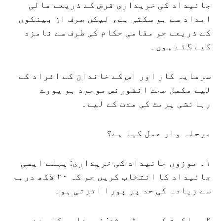
جائیداد کی خریداری قرض کے ذریعے مالی
امداد سے ہو سکتی ہے، لیکن صرف ان بینکوں
کے ذریعے جو مقامی حکام کی طرف سے نامزد
کیے گئے ہوں۔
سرمایہ کار اور اس کے خاندان کے افراد کے
لیے مکمل صحت انشورنس موجود ہو پورے
رہائشی پرمٹ کی مدت کے لیے۔
مرحلہ وار عمل کیا ہے؟
۱۔ موزوں جائیداد کی خریداری: پہلے ایسی
جائیداد کا انتخاب کریں جو کہ ۲۰ لاکھ درہم
سے زیادہ کی حد پر پورا اترتی ہو۔
۲۔ ملکیت کی رجسٹریشن: خریداری کے بعد،