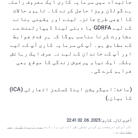
جائیداد میں سرمایہ کاری ایک معروف راستہ
ہے گولڈن ویزا حاصل کرنے کا۔ تاہم، حالات
کا اچھی طرح جائزہ لینے اور یقینی بنانے
کے لیے GDRFA یا دبئی لینڈ ڈیپارٹمنٹ سے
مشاورت کرنا مناسب ہوگا کہ ہر قدم ضوابط
کے مطابق ہو۔ آپ کی سرمایہ کاری آپ کے لیے
اور آپ کے خاندان کے لیے نہ صرف ایک رہائش
بلکہ ایک نیا، پرجوش زندگی کا موقع بھی
فراہم کرے گی۔
(ماخذ: امیگریشن اینڈ کسٹمز اتھارٹی (ICA)
کا بیان.)
آخری تازہ کاری:
2025. 06. 02 22:41
اگر آپ کو اس صفحے پر کوئی غلطی نظر آئے تو براہ کرم
ہمیں ای میل کے ذریعے
مطلع کریں
۔