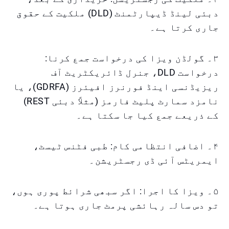
دبئی لینڈ ڈیپارٹمنٹ (DLD) ملکیت کے حقوق
جاری کرتا ہے۔
۳۔ گولڈن ویزا کی درخواست جمع کرنا:
درخواست DLD، جنرل ڈائریکٹریٹ آف
ریزیڈنسی اینڈ فورنرز افیئرز (GDRFA)، یا
نامزد سمارٹ پلیٹ فارمز (مثلاً دبئی REST)
کے ذریعے جمع کیا جا سکتا ہے۔
۴۔ اضافی انتظامی کام: طبی فٹنس ٹیسٹ،
ایمریٹس آئی ڈی رجسٹریشن۔
۵۔ ویزا کا اجرا: اگر سبھی شرائط پوری ہوں،
تو دس سالہ رہائشی پرمٹ جاری ہوتا ہے۔