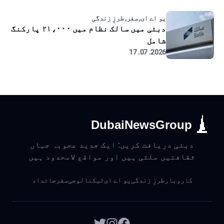
یو اے ای, سفر, طرزِ زندگی
دبئی میں سالک نظام میں ۲۱،۰۰۰ پارکنگ
شامل
2026. 07. 17
DubaiNewsGroup
دبئی دریافت کریں: ایک جدید عجوبہ جہاں
ثقافتیں ملتی ہیں اور مواقع لامحدود ہیں
کاروبار
طرزِ زندگی
یو اے ای
ٹیکنالوجی
سفر
جائداد