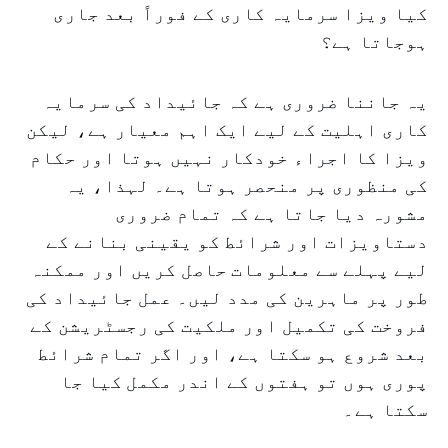
کیا ویزا سرمایہ کاری کے فوراً بعد جاری
ہوجاتا ہے؟
یہ جاننا ضروری ہے کہ جائیداد کی سرمایہ
کاری اہلیت کے لیے ایک اہم معیار ہے، لیکن
ویزا کا اجراء خودکار نہیں ہوتا اور حکام
کی منظوری پر منحصر ہوتا ہے۔ لہذا، یہ
مشورہ دیا جاتا ہے کہ تمام ضروری
دستاویزات اور شرائط کو یقینی بنانے کے
لیے پہلے سے معلومات حاصل کریں اور ممکنہ
طور پر ماہرین کی مدد لیں۔ عمل جائیداد کی
فروخت کی تکمیل اور ملکیت کی رجسٹریشن کے
بعد شروع ہو سکتا ہے، اور اگر تمام شرائط
پوری ہوں تو ہفتوں کے اندر مکمل کیا جا
سکتا ہے۔