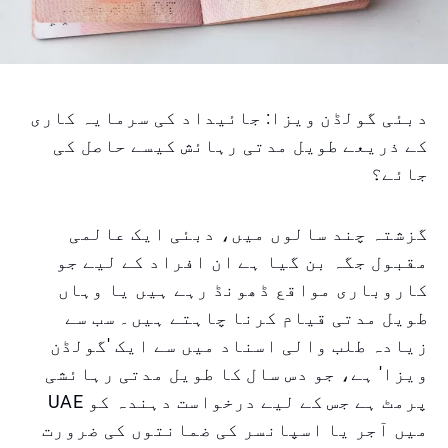
دبئی گولڈن ویزا: جائیداد کی سرمایہ کاری
کے ذریعے طویل مدتی رہائش کیسے حاصل کی
جائے؟
گزشتہ چند سالوں میں، دبئی ایک عالمی
مقبول جگہ بن گیا ہے ان افراد کے لیے جو
کاروباری مواقع ڈھونڈ رہے ہیں یا وہاں
طویل مدتی قیام کرنا چاہتے ہیں۔ سب سے
زیادہ طلب والی اسناد میں سے ایک 'گولڈن
ویزا' ہے، جو دس سال کا طویل مدتی رہائشی
پرمٹ ہے جس کے لیے درخواست دہندہ کو UAE
میں آجر یا اسپانسر کی ضمانتوں کی ضرورت