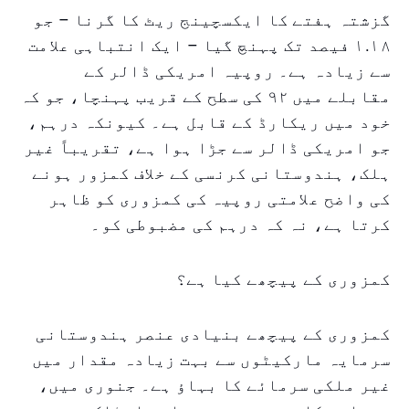
گزشتہ ہفتے کا ایکسچینج ریٹ کا گرنا – جو
۱.۱۸ فیصد تک پہنچ گیا – ایک انتباہی علامت
سے زیادہ ہے۔ روپیہ امریکی ڈالر کے
مقابلے میں ۹۲ کی سطح کے قریب پہنچا، جو کہ
خود میں ریکارڈ کے قابل ہے۔ کیونکہ درہم،
جو امریکی ڈالر سے جڑا ہوا ہے، تقریباً غیر
ہلک، ہندوستانی کرنسی کے خلاف کمزور ہونے
کی واضح علامتی روپیہ کی کمزوری کو ظاہر
کرتا ہے، نہ کہ درہم کی مضبوطی کو۔
کمزوری کے پیچھے کیا ہے؟
کمزوری کے پیچھے بنیادی عنصر ہندوستانی
سرمایہ مارکیٹوں سے بہت زیادہ مقدار میں
غیر ملکی سرمائے کا بہاؤ ہے۔ جنوری میں،