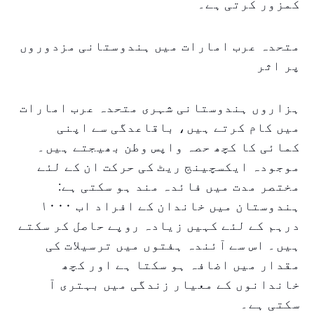
کمزور کرتی ہے۔
متحدہ عرب امارات میں ہندوستانی مزدوروں
پر اثر
ہزاروں ہندوستانی شہری متحدہ عرب امارات
میں کام کرتے ہیں، باقاعدگی سے اپنی
کمائی کا کچھ حصہ واپس وطن بھیجتے ہیں۔
موجودہ ایکسچینج ریٹ کی حرکت ان کے لئے
مختصر مدت میں فائدہ مند ہو سکتی ہے:
ہندوستان میں خاندان کے افراد اب ۱۰۰۰
درہم کے لئے کہیں زیادہ روپے حاصل کر سکتے
ہیں۔ اس سے آئندہ ہفتوں میں ترسیلات کی
مقدار میں اضافہ ہو سکتا ہے اور کچھ
خاندانوں کے معیار زندگی میں بہتری آ
سکتی ہے۔