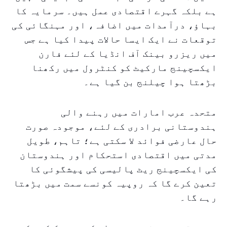
ہے بلکہ گہرے اقتصادی عمل ہیں۔ سرمایہ کا
بہاؤ، درآمدات میں اضافہ، اور مہنگائی کی
توقعات نے ایک ایسا حالات پیدا کیا ہے جس
میں ریزرو بینک آف انڈیا کے لئے فارن
ایکسچینج مارکیٹ کو کنٹرول میں رکھنا
بڑھتا ہوا چیلنج بن گیا ہے۔
متحدہ عرب امارات میں رہنے والی
ہندوستانی برادری کے لئے، موجودہ صورت
حال عارضی فوائد لا سکتی ہے؛ تاہم، طویل
مدتی میں اقتصادی استحکام اور ہندوستان
کی ایکسچینج ریٹ پالیسی کی پیشگوئی کا
تعین کرے گا کہ روپیہ کونسے سمت میں بڑھتا
رہے گا۔