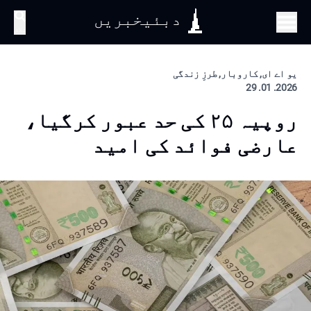
دبئیخبریں
تلاش
یو اے ای, کاروبار, طرزِ زندگی
2026. 01. 29
روپیہ ۲۵ کی حد عبور کرگیا،
عارضی فوائد کی امید