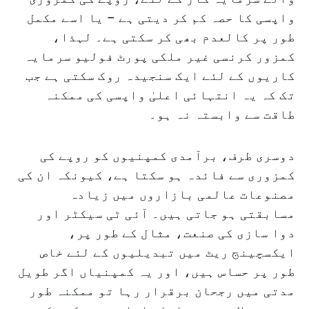
واپسی کا حصہ کم کر دیتی ہے – یا اسے مکمل
طور پر کالعدم بھی کر سکتی ہے۔ لہذا،
کمزور کرنسی غیر ملکی پورٹ فولیو سرمایہ
کاریوں کے لئے ایک سنجیدہ روک سکتی ہے جب
تک کہ یہ انتہائی اعلیٰ واپسی کی ممکنہ
طاقت سے وابستہ نہ ہو۔
دوسری طرف، برآمدی کمپنیوں کو روپے کی
کمزوری سے فائدہ ہو سکتا ہے، کیونکہ ان کی
مصنوعات عالمی بازاروں میں زیادہ
مسابقتی ہو جاتی ہیں۔ آئی ٹی سیکٹر اور
دوا سازی کی صنعت، مثال کے طور پر،
ایکسچینج ریٹ میں تبدیلیوں کے لئے خاص
طور پر حساس ہیں، اور یہ کمپنیاں اگر طویل
مدتی میں رجحان برقرار رہا تو ممکنہ طور