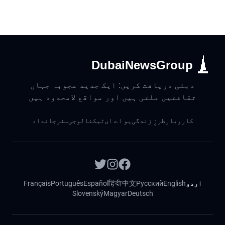
DubaiNewsGroup
دبئی دریافت کریں: ایک جدید عجوبہ جہاں
ثقافتیں ملتی ہیں اور مواقع لامحدود ہیں
کاروبار
طرزِ زندگی
یو اے ای
ٹیکنالوجی
سفر
جائداد
اردو
English
Русский
中文
हिंदी
Español
Português
Français
Slovenský
Magyar
Deutsch