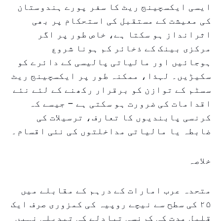
ایسی ایکسچینج ریٹ کا سفر پورے ہندوستان
کی معیشت کے مستقبل کی استحکام پر بھی
اثرانداز ہو سکتا ہے، خاص طور پر اگر
مرکزی بینک کے ذخائر کم ہونا شروع
ہوجائیں اور مالیاتی پالیسی کے دائرے کو
سکیڑیں۔ لہذا، ممکنہ طور پر ایکسچینج ریٹ
سسٹم کے توازن کو برقرار رکھنے کے لئے نئے
اقدامات کی ضرورت ہو سکتی ہے – جیسے کہ
کرنسی پابندیوں کا تعارف، ترسیلات کی
ضابطہ یا مالیاتی مداخلتوں کی نئی اقسام۔
خلاصہ
متحدہ عرب امارات کے درہم کے مقابلے میں
۲۵ کی سطح سے نیچے روپیہ کی کمزوری صرف ایک
قلیل مدت کی کرنسی تبادلے کی تبدیلی نہیں