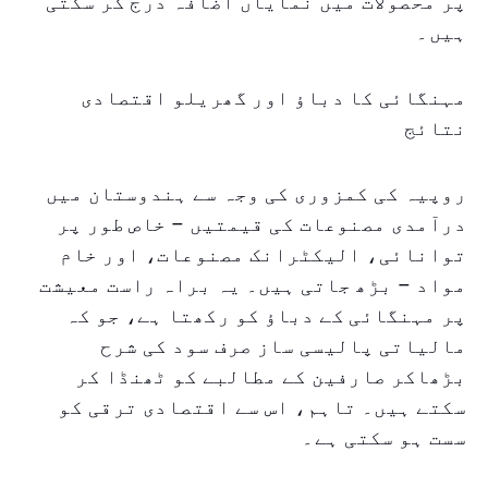
پر محصولات میں نمایاں اضافہ درج کر سکتی
ہیں۔
مہنگائی کا دباؤ اور گھریلو اقتصادی
نتائج
روپیہ کی کمزوری کی وجہ سے ہندوستان میں
درآمدی مصنوعات کی قیمتیں – خاص طور پر
توانائی، الیکٹرانک مصنوعات، اور خام
مواد – بڑھ جاتی ہیں۔ یہ براہ راست معیشت
پر مہنگائی کے دباؤ کو رکھتا ہے، جو کہ
مالیاتی پالیسی ساز صرف سود کی شرح
بڑھاکر صارفین کے مطالبے کو ٹھنڈا کر
سکتے ہیں۔ تاہم، اس سے اقتصادی ترقی کو
سست ہو سکتی ہے۔