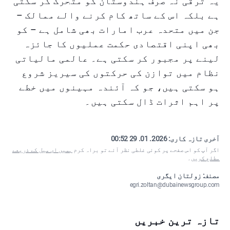
یہ ترقی نہ صرف ہندوستان کو متحرک کر سکتی
ہے بلکہ اس کے ساتھ کام کرنے والے ممالک –
جن میں متحدہ عرب امارات بھی شامل ہے – کو
بھی اپنی اقتصادی حکمت عملیوں کا جائزہ
لینے پر مجبور کر سکتی ہے۔ عالمی مالیاتی
نظام میں توازن کی حرکتوں کی سیریز شروع
ہو سکتی ہیں، جو کہ آئندہ مہینوں میں خطے
پر اہم اثرات ڈال سکتی ہیں۔
آخری تازہ کاری:
2026. 01. 29 00:52
اگر آپ کو اس صفحے پر کوئی غلطی نظر آئے تو براہ کرم
ہمیں ای میل کے ذریعے
مطلع کریں
۔
مصنف: زولتان ایگری
egri.zoltan@dubainewsgroup.com
تازہ ترین خبریں