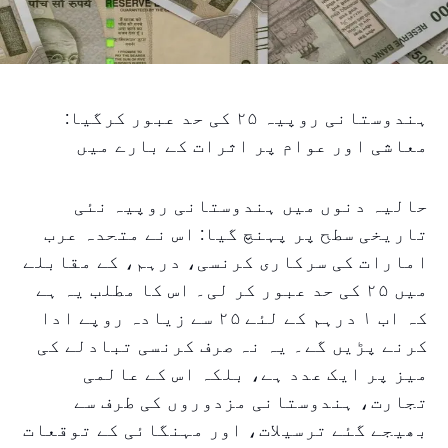
ہندوستانی روپیہ ۲۵ کی حد عبور کرگیا:
معاشی اور عوام پر اثرات کے بارے میں
حالیہ دنوں میں ہندوستانی روپیہ نئی
تاریخی سطح پر پہنچ گیا: اس نے متحدہ عرب
امارات کی سرکاری کرنسی، درہم، کے مقابلے
میں ۲۵ کی حد عبور کر لی۔ اس کا مطلب یہ ہے
کہ اب ۱ درہم کے لئے ۲۵ سے زیادہ روپے ادا
کرنے پڑیں گے۔ یہ نہ صرف کرنسی تبادلے کی
میز پر ایک عدد ہے، بلکہ اس کے عالمی
تجارت، ہندوستانی مزدوروں کی طرف سے
بھیجے گئے ترسیلات، اور مہنگائی کے توقعات