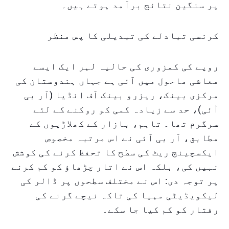
پر سنگین نتائج برآمد ہوتے ہیں۔
کرنسی تبادلے کی تبدیلی کا پس منظر
روپے کی کمزوری کی حالیہ لہر ایک ایسے
معاشی ماحول میں آئی ہے جہاں ہندوستان کی
مرکزی بینک، ریزرو بینک آف انڈیا (آر بی
آئی)، حد سے زیادہ کمی کو روکنے کے لئے
سرگرم تھا۔ تاہم، بازار کے کھلاڑیوں کے
مطابق، آر بی آئی نے اس مرتبہ مخصوص
ایکسچینج ریٹ کی سطح کا تحفظ کرنے کی کوشش
نہیں کی، بلکہ اس نے اتار چڑھاؤ کو کم کرنے
پر توجہ دی: اس نے مختلف سطحوں پر ڈالر کی
لیکویڈیٹی مہیا کی تاکہ نیچے گرنے کی
رفتار کو کم کیا جا سکے۔