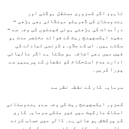
تاہم، اگر کمزوری مستقل ہوگئی اور
ہندوستان کی گھریلو مہنگائی بھی بڑھی –
درآمدات کی بڑھتی ہوئی قیمتوں کی وجہ سے –
مفید ایکسچینج ریٹ کے فوائد مختصر مدت ہو
سکتے ہیں۔ اس کے علاوہ، کرنسی تبادلے کی
فیس میں بھی اضافہ ہو سکتا ہے اگر مالیاتی
ادارے عدم استحکام کو نقصان کے پریمیم سے
پورا کریں۔
سرمایہ کار کے نقطہ نظر سے
کمزور ایکسچینج ریٹ کی وجہ سے، ہندوستانی
اسٹاک مارکیٹ میں غیر ملکی سرمایہ کاری
کم پرکشش ہو جاتی ہے۔ ڈالر میں حساب کرنے
والے سرمایہ کار کے لئے، روپے کی کمزوری