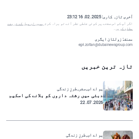
آخری تازہ کاری:
2025. 02. 16 23:12
اگر آپ کو اس صفحے پر کوئی غلطی نظر آئے تو براہ کرم
ہمیں ای میل کے ذریعے
مطلع کریں
۔
مصنف: زولتان ایگری
egri.zoltan@dubainewsgroup.com
تازہ ترین خبریں
یو اے ای, سفر, طرزِ زندگی
دبئی میں رشتہ داروں کو بلانے کی اسکیم
2026. 07. 22
یو اے ای, طرزِ زندگی