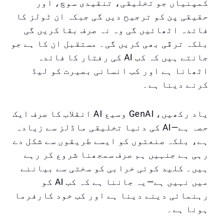
کمپنیاں جو تخلیقی، تنقیدی سوچ، اور
حقیقی پن کو ترجیح دیں گی جبکہ ان ٹولز کا
فائدہ اٹھائیں گی وہ نہ صرف بقا کریں گی
بلکہ ترقّی بھی کریں گی۔ مستقبل ان کا ہے جو
جانتے ہیں کہ کب AI کی رفتار کا فائدہ
اٹھانا ہے اور کب انسانی بصیرت کو لیڈ
کرنے دینا ہے۔
یاد رکھیں، GenAI وسیع AI انقلاب کا صرف ایک
حصہ ہے—AI کی دنیا تخلیقی ماڈلز سے زیادہ
ہے، بلکہ صنعتوں کو ایسے طریقوں سے شکل دے
رہی ہے جنہیں ہم صرف سمجھنا شروع کر رہے
ہیں۔ کلید کوئی خرابی کو سختی سے بیاننے
میں نہیں ہے—یہ جاننا ہے کہ کب AI کو
رہنمائی دینے دینا ہے اور کب خود کارفرما
ہونا ہے۔