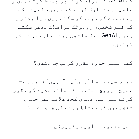
کے GenAI کے مواد کو کاپی-پیسٹ کرتے ہیں وہ
غلطیاں متعارف کرا سکتے ہیں، کمپنی کے
پیغامات کو مبہم کر سکتے ہیں، یا بدتر یہ
کہ غیر شخصی، روبوٹک مواصلات بھیج سکتے
ہیں۔ GenAI ایک ساتھی ہونا چاہیے، نہ کہ
کپتان۔
کیا ہمیں حدود مقرر کرنی چاہئیں؟
جواب سیدھا سا "ہاں" یا "نہیں" نہیں ہے—
صحیح اپروچ احتیاط کے ساتھ حدود کو مقرر
کرنے میں ہے۔ یہاں کچھ علاقے ہیں جہاں
تنظیموں کو محتاط رہنے کی ضرورت ہے:
نجی معلومات اور سیکیورٹی