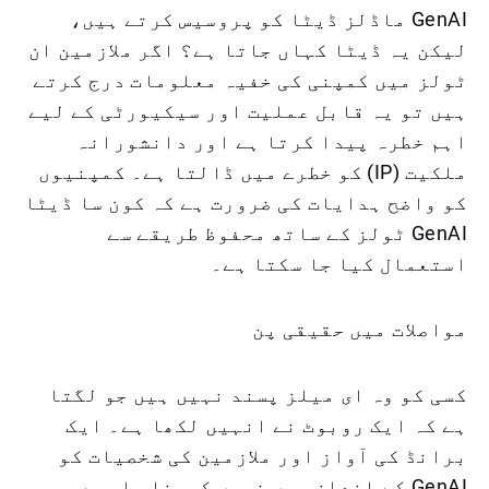
GenAI ماڈلز ڈیٹا کو پروسیس کرتے ہیں،
لیکن یہ ڈیٹا کہاں جاتا ہے؟ اگر ملازمین ان
ٹولز میں کمپنی کی خفیہ معلومات درج کرتے
ہیں تو یہ قابل عملیت اور سیکیورٹی کے لیے
اہم خطرہ پیدا کرتا ہے اور دانشورانہ
ملکیت (IP) کو خطرے میں ڈالتا ہے۔ کمپنیوں
کو واضح ہدایات کی ضرورت ہے کہ کون سا ڈیٹا
GenAI ٹولز کے ساتھ محفوظ طریقے سے
استعمال کیا جا سکتا ہے۔
مواصلات میں حقیقی پن
کسی کو وہ ای میلز پسند نہیں ہیں جو لگتا
ہے کہ ایک روبوٹ نے انہیں لکھا ہے۔ ایک
برانڈ کی آواز اور ملازمین کی شخصیات کو
GenAI کے انداز میں نہیں کھونا چاہیے۔