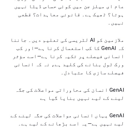
عام ای میلز جن میں کوئی حساس ڈیٹا نہیں
ہوتا؟ ٹھیک ہے۔ قانونی معاہدات؟ قطعی
نہیں۔
ملازمین کو AI لٹریسی کی تعلیم دیں۔ جاننا
کہ GenAI کا کب استعمال کرنا ہے—اور کب
انسانی فیصلے پر تکیہ کرنا ہے—اسے مؤثر
ورک ٹول بنانے کی کلید ہے، نہ کہ انسانی
فیصلے سازی کا متبادل۔
GenAI انسان کی محاوراتی مواصلات کی جگہ
لینے کے لیے نہیں بنایا گیا ہے
GenAI یہاں انسانی مواصلات کی جگہ لینے کے
لیے نہیں ہے—یہ اسے بڑھانے کے لیے ہے۔