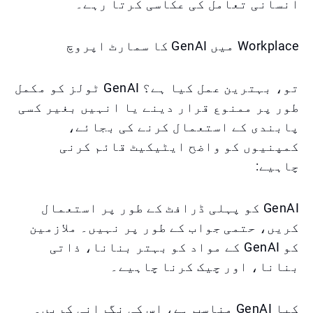
انسانی تعامل کی عکاسی کرتا رہے۔
Workplace میں GenAI کا سمارٹ اپروچ
تو، بہترین عمل کیا ہے؟ GenAI ٹولز کو مکمل
طور پر ممنوع قرار دینے یا انہیں بغیر کسی
پابندی کے استعمال کرنے کی بجائے،
کمپنیوں کو واضح ایٹیکیٹ قائم کرنی
چاہیے:
GenAI کو پہلی ڈرافٹ کے طور پر استعمال
کریں، حتمی جواب کے طور پر نہیں۔ ملازمین
کو GenAI کے مواد کو بہتر بنانا، ذاتی
بنانا، اور چیک کرنا چاہیے۔
کیا GenAI مناسب ہے، اس کی نگرانی کریں۔