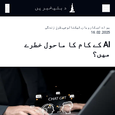
دبئیخبریں
تلاش
یو اے ای, کاروبار, ٹیکنالوجی, طرزِ زندگی
2025. 02. 16
AI کے کام کا ماحول خطرے
میں؟