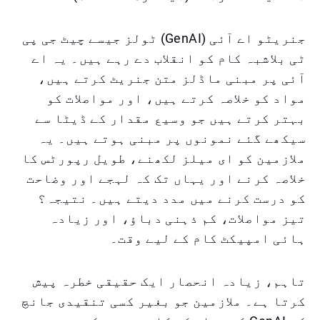
جنریٹو اے آئی (GenAI) ٹولز جیسے چیٹ جی پی
ٹی بلاشبہ کام کو انقلاب دے رہے ہیں۔ یہ اے
آئی پر مبنی ماڈلز متن جنریٹ کرتے ہیں،
مواد کو خلاصہ کرتے ہیں، اور مواصلات کو
بہتر کرتے ہیں جو وسیع مقدار کے ڈیٹا سے
سیکھے گئے نمونوں پر مبنی ہوتے ہیں۔ یہ
ملازمین کو ای میلز لکھنے، طویل رپورٹس کا
خلاصہ کرنے اور یہاں تک کہ لہجے اور وضاحت
کو درست کرنے میں مدد دیتے ہیں۔ نتیجہ؟
تیز مواصلات، کم ذہنی دباؤ، اور زیادہ
ہائی امپیکٹ کام کے لیے وقت۔
تاہم، زیادہ انحصار ایک حقیقی خطرہ پیش
کرتا ہے۔ ملازمین جو بغیر کسی تنقیدی جانچ