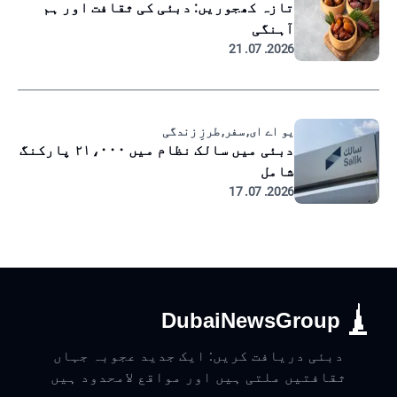
تازہ کھجوریں: دبئی کی ثقافت اور ہم
آہنگی
2026. 07. 21
یو اے ای, سفر, طرزِ زندگی
دبئی میں سالک نظام میں ۲۱،۰۰۰ پارکنگ
شامل
2026. 07. 17
DubaiNewsGroup
دبئی دریافت کریں: ایک جدید عجوبہ جہاں
ثقافتیں ملتی ہیں اور مواقع لامحدود ہیں