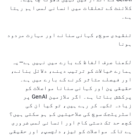
کلائنٹ کے تعلقات میں انسانی لمس اہم رہتا
ہے۔
تنقیدی سوچ، کہانی سنانے اور مہارت مردود
ہونا
لکھنا صرف الفاظ کے بارے میں نہیں ہے—یہ
ہمارے خیالات کو ترتیب دینے، دلائل بنانے،
اور فیصلے متاثر کرنے کے بارے میں ہے۔
حقیقی پن اور کہانی سنانا مواصلات کو
پرکشش بناتا ہے۔ اگر ملازمین GenAI پر
زیادہ تکیہ کر رہے ہیں، تو کیا ان کی
اسٹریٹجک سوچ کی صلاحیتیں کم ہو سکتی ہیں؟
کچھ حد تک دستی کام اور انسانی لمس ضروری
ہے تاکہ مواصلات کو تیز، دلچسپ، اور حقیقی