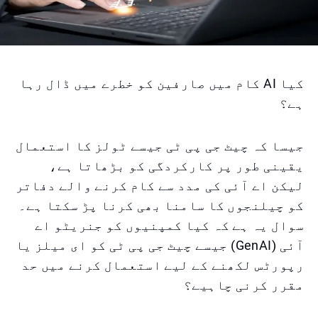
کیا AI کام میں صارفین کو خطرے میں ڈال رہا
ہے؟
جیسا کہ چیٹ جی پی ٹی جیسے ٹولز کا استعمال
یقینی طور پر کارکردگی کو بڑھاتا ہے،
لیکن اے آئی کی مدد سے کام کرنے والے دفاتر
کو چیلنجوں کا سامنا بھی کرنا پڑ سکتا ہے۔
سوال یہ ہے کہ کیا کمپنیوں کو جنریٹو اے
آئی (GenAI) جیسے چیٹ جی پی ٹی کو ای میلز یا
رپورٹس لکھنے کے لیے استعمال کرنے میں حد
مقرر کرنی چاہیے؟