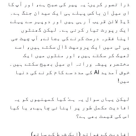
ذرا تصور کریں: یہ پیر کی صبح ہے، اور آپ کا
ای میل ان باکس پہلے ہی ایک میدان جنگ ہے۔
ڈیڈ لائن قریب آ رہی ہیں اور دوپہر سے پہلے
ایک رپورٹ تیار کرنی ہے۔ لیکن گھنٹوں
اپنا فقرہ درست کرنے کی بجائے، آپ چیٹ جی
پی ٹی میں ایک پرومپٹ ڈال سکتے ہیں، اسے
ٹھیک کر سکتے ہیں، اور منٹوں میں ایک
مختصر، پیشہ ورانہ ای میل بھیج سکتے ہیں۔
خوش آمدید AI کی مدد سے کام کرنے کی دنیا
میں!
لیکن یہاں سوال یہ ہے: کیا کمپنیوں کو یہ
افادیت مکمل طور پر اپنانی چاہیے، یا کیا
اس کی قیمت بھی ہے؟
افادیت کے فوائد (ایک شرط کے ساتھ)