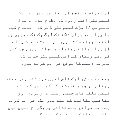
اس ایونٹ کے کچھ اہم عناصر میں سے ایک
کمیونٹی افطاریوں کا نظام ہے۔ اس سال
مجموعی ۱۸ بڑے کمیونٹی ڈنر کا اہتمام کیا
جا رہا ہے، جہاں ۱۵۰ تک لوگ پک نک میزوں پر
اکٹھے بیٹھ سکتے ہیں۔ یہ اجتماعات پہلے
آؤ پہلے پاؤ کی بنیاد پر چلتے ہیں، جو کسی
کو بھی رمضان کے اصل کمیونٹی جذبہ کا
تجربہ دینے کا موقع فراہم کرتے ہیں۔
جمعے کے دن، ایک خاص لمبی میز ڈنر بھی معقد
ہوتا ہے، جو صرف مشترکہ کھانوں کے لئے
نہیں بلکہ بات چیت، رشتہ داریوں، اور
ثقافتی مکالمے کے لئے بھی جگہ فراہم کرتا
ہے۔ یہ مواقع محض غذائی پروگرام نہیں ہیں
بلکہ رمضان کے پیغام کی زندگی بھر پور