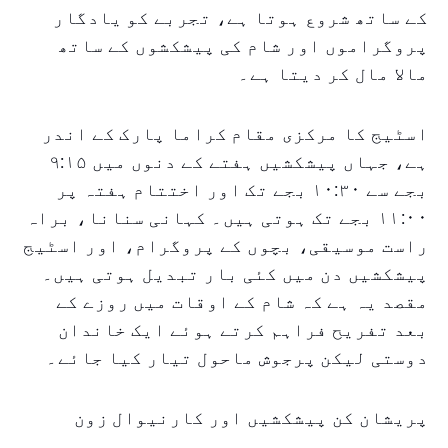
کے ساتھ شروع ہوتا ہے، تجربے کو یادگار
پروگراموں اور شام کی پیشکشوں کے ساتھ
مالا مال کر دیتا ہے۔
اسٹیج کا مرکزی مقام کراما پارک کے اندر
ہے، جہاں پیشکشیں ہفتے کے دنوں میں ۹:۱۵
بجے سے ۱۰:۳۰ بجے تک اور اختتام ہفتہ پر
۱۱:۰۰ بجے تک ہوتی ہیں۔ کہانی سنانا، براہ
راست موسیقی، بچوں کے پروگرام، اور اسٹیج
پیشکشیں دن میں کئی بار تبدیل ہوتی ہیں۔
مقصد یہ ہے کہ شام کے اوقات میں روزے کے
بعد تفریح فراہم کرتے ہوئے ایک خاندان
دوستی لیکن پرجوش ماحول تیار کیا جائے۔
پریشان کن پیشکشیں اور کارنیوال زون