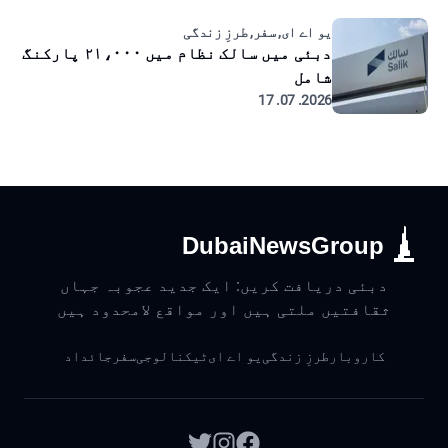
یو اے ای, سفر, طرزِ زندگی
دبئی میں سالک نظام میں ۲۱،۰۰۰ پارکنگ
شامل
2026. 07. 17
DubaiNewsGroup
دبئی دریافت کریں: ایک جدید عجوبہ جہاں
ثقافتیں ملتی ہیں اور مواقع لامحدود ہیں
کاروبار
طرزِ زندگی
یو اے ای
ٹیکنالوجی
سفر
جائداد