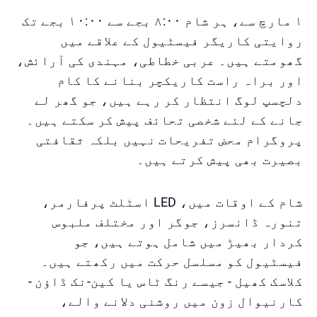
۱ مارچ سے، ہر شام ۸:۰۰ بجے سے ۱۰:۰۰ بجے تک
روایتی کاریگر فیسٹیول کے علاقے میں
گھومتے ہیں۔ عربی خطاطی، مہندی کی آرائش،
اور براہ راست کاریکچر بنانے کا کام
دلچسپ لوگ انتظار کر رہے ہیں، جو گھر لے
جانے کے لئے شخصی تحائف پیش کر سکتے ہیں۔
پروگرام محض تفریحات نہیں بلکہ ثقافتی
بصیرت بھی پیش کرتے ہیں۔
شام کے اوقات میں، LED اسٹلٹ پرفارمر،
تنورہ ڈانسرز، جوگر اور مختلف ملبوس
کردار بھیڑ میں شامل ہوتے ہیں، جو
فیسٹیول کو مسلسل حرکت میں رکھتے ہیں۔
کلاسک کھیل - جیسے رنگ ٹاس یا کین-نک ڈاؤن -
کارنیوال زون میں روشنی دلانے والے،