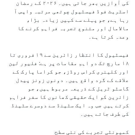
کی آوازیں بھر جاتی ہیں۔ ۲۰۲۶ کے رمضان
اسٹریٹ فوڈ فیسٹیول چوتھی مرتبہ واپس آ
رہا ہے، جو پہلے سے کہیں زیادہ بڑا،
مالامال اور متنوع تجربہ فراہم کرنے کا
وعدہ کرتا ہے۔
فیسٹیول کا انتظار زائرین سے ۱۹ فروری تا
۱۸ مارچ تک دو اہم مقامات پر ہے: فلیور لین
اور کلینری کراس روڈز، جو کراما پارک کے
علاقے کے گرد واقع ہیں۔ دونوں زونز پیدل
گاسٹو ٹریل کے ذریعہ مربوط ہیں، جو
زائرین کو ایک حقیقی کھانوں کا سفر فراہم
کرتے ہیں جب وہ ایک سٹینڈ سے دوسرے سٹینڈ
کی طرف جاتے ہیں۔
کمیونٹی تجربے کی نئی سطح