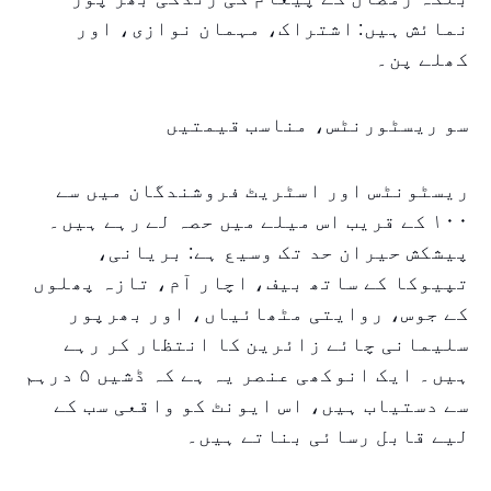
نمائش ہیں: اشتراک، مہمان نوازی، اور
کھلے پن۔
سو ریسٹورنٹس، مناسب قیمتیں
ریسٹونٹس اور اسٹریٹ فروشندگان میں سے
۱۰۰ کے قریب اس میلے میں حصہ لے رہے ہیں۔
پیشکش حیران حد تک وسیع ہے: بریانی،
تپیوکا کے ساتھ بیف، اچار آم، تازہ پھلوں
کے جوس، روایتی مٹھائیاں، اور بھرپور
سلیمانی چائے زائرین کا انتظار کر رہے
ہیں۔ ایک انوکھی عنصر یہ ہے کہ ڈشیں ۵ درہم
سے دستیاب ہیں، اس ایونٹ کو واقعی سب کے
لیے قابل رسائی بناتے ہیں۔