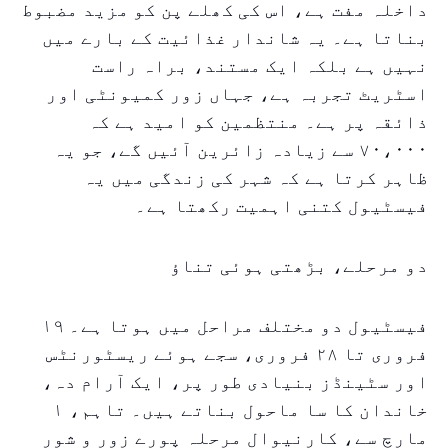
داخلہ مفت ہے، اس کی کھلے پن کو مزید مضبوط
بناتا ہے۔ یہ شاندار غذائیت کے بارے میں
نہیں ہے بلکہ ایک مستند، براہ راست
اسٹریٹ تجربہ ہے، جہاں زور کمیونٹی اور
ذائقہ پر ہے۔ منتظمین کو امید ہے کہ
۷۰،۰۰۰ سے زیادہ زائرین آئیں گے، جو یہ
ظاہر کرتا ہے کہ شہر کی زندگی میں یہ
فیسٹیول کتنی اہمیت رکھتا ہے۔
دو مرحلے، بڑھتی ہوئی تناؤ
فیسٹیول دو مختلف مراحل میں ہوتا ہے۔ ۱۹
فروری تا ۲۸ فروری، سجے ہوئے ریسٹورنٹس
اور سٹینڈز بنیادی طور پر، ایک آرام دہ،
خاندان کا سا ماحول بناتے ہیں۔ تاہم، ۱
مارچ سے، کارنیوال مرحلہ پورے زور و شور