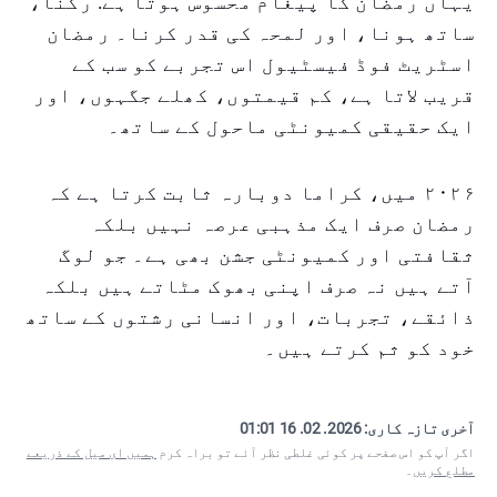
یہاں رمضان کا پیغام محسوس ہوتا ہے: رکنا،
ساتھ ہونا، اور لمحہ کی قدر کرنا۔ رمضان
اسٹریٹ فوڈ فیسٹیول اس تجربے کو سب کے
قریب لاتا ہے، کم قیمتوں، کھلے جگہوں، اور
ایک حقیقی کمیونٹی ماحول کے ساتھ۔
۲۰۲۶ میں، کراما دوبارہ ثابت کرتا ہے کہ
رمضان صرف ایک مذہبی عرصہ نہیں بلکہ
ثقافتی اور کمیونٹی جشن بھی ہے۔ جو لوگ
آتے ہیں نہ صرف اپنی بھوک مٹاتے ہیں بلکہ
ذائقے، تجربات، اور انسانی رشتوں کے ساتھ
خود کو ثم کرتے ہیں۔
آخری تازہ کاری:
2026. 02. 16 01:01
اگر آپ کو اس صفحے پر کوئی غلطی نظر آئے تو براہ کرم
ہمیں ای میل کے ذریعے
مطلع کریں
۔