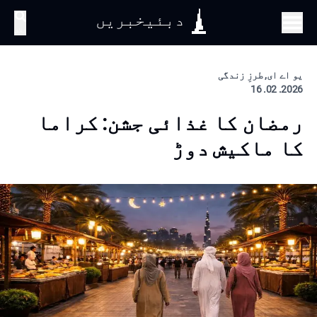
دبئیخبریں
تلاش
یو اے ای, طرزِ زندگی
2026. 02. 16
رمضان کا غذائی جشن: کراما
کا ماکیش دوڑ