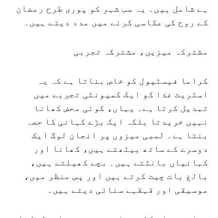
ہے شامل ہیں۔ یہ سب شہر کو پوری طرح رمضان
کے روح کی عکاسی کرنے میں مدد دیتے ہیں۔
مشترکہ میزیں، مشترکہ تجربی
کراما فیسٹیول کو خاص بناتا ہے کہ یہ
اسٹریٹ غذا کو ایک کمیونٹی تجربے میں
تبدیل کرتا ہے۔ یہاں، کوئی محض کھانا
نہیں خریدتا بلکہ ایک بڑے کہانی کا حصہ
بنتا ہے۔ لمبی میزوں پر انجان لوگ ایک
دوسرے کے ساتھ بیٹھتے ہیں، کھانا اور
کہانیاں بانٹتے ہیں۔ بچے کھیلتے ہیں،
بالغ بات چیت کرتے ہیں اور پس منظر میں،
موسیقی اور قہقہے سنائی دیتے ہیں۔