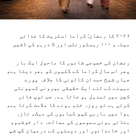
۲۰۲۶ کا رمضان: کراما اسٹریٹ کا غذائی
میلہ، ۱۰۰ ریسٹورنٹس اور ۵ درہم کی ڈشیں
رمضان کی خصوصی شاموں کا ماحول ایک بار
پھر اس سال کراما کے گلیوں کو بھر دیتا ہے،
جہاں شیخ حمدان کالونی کا علاقہ پورے
مہینے کے لئے ایک حقیقی بیرونی کمیونٹی
کچن میں تبدیل ہو جاتا ہے۔ جب توپ فائر
کرتی ہے تو روزہ ختم ہونے کا علامت کرتا ہے،
ہوا میں باربی کیو کبابوں کی مہک، تازہ
بنائی ہوئی سموسوں کی مصالحہ دار خوشبو،
اور خاندانوں اور دوستوں کے درمیان گپ شپ