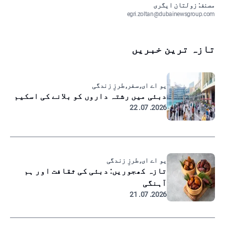
مصنف: زولتان ایگری
egri.zoltan@dubainewsgroup.com
تازہ ترین خبریں
یو اے ای, سفر, طرزِ زندگی
دبئی میں رشتہ داروں کو بلانے کی اسکیم
2026. 07. 22
یو اے ای, طرزِ زندگی
تازہ کھجوریں: دبئی کی ثقافت اور ہم
آہنگی
2026. 07. 21