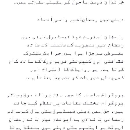
خاندان دوست ماحول کو یقینی بناتے ہیں۔
دبئی میں رمضان: شہر واسی اتحاد
رامضان اسٹریٹ فوڈ فیسٹیول دبئی میں
رمضان میں منصوبے کے سلسلہ کے ساتھ
مضبوطی سے جڑا ہوا ہے، جو ایک مشترکہ
ثقافتی اور کمیونٹی فریم ورک کے ساتھ کام
کرتا ہے، جو روایات کا احترام اور
کمیونٹی تجربات کو مضبوط بناتا ہے۔
پروگرام سلسلہ کا حصہ بننے والے موضوعاتی
پروگرام مختلف مقامات پر منظم کیے جاتے
ہیں، جن میں دبئی فیسٹیول سٹی مال کے ساتھ
رمضانی بائے دی بے ایونٹ، نیز ہائے رمضان
ایونٹ جو ایکسپو سٹی دبئی میں منعقد ہوتا