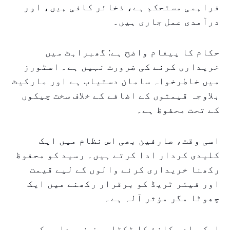
فراہمی مستحکم ہے، ذخائر کافی ہیں، اور
درآمدی عمل جاری ہیں۔
حکام کا پیغام واضح ہے: گھبراہٹ میں
خریداری کرنے کی ضرورت نہیں ہے۔ اسٹورز
میں خاطرخواہ سامان دستیاب ہے اور مارکیٹ
بلاوجہ قیمتوں کے اضافے کے خلاف سخت چیکوں
کے تحت محفوظ ہے۔
اسی وقت، صارفین بھی اس نظام میں ایک
کلیدی کردار ادا کرتے ہیں۔ رسید کو محفوظ
رکھنا خریداری کرنے والوں کے لیے قیمت
اور فیئر ٹریڈ کو برقرار رکھنے میں ایک
چھوٹا مگر مؤثر آلہ ہے۔
ایک سادہ کاغذ کا ٹکڑا محض خریداری کی