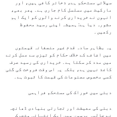
سپلائی مستحکم ہے، ذخائر کافی ہیں، اور
مارکیٹ میں مسلسل کام جاری ہے۔ پھر بھی،
انہوں نے خریداری کرنے والوں کو ایک اہم
مشورہ دیا ہے: ہمیشہ اپنی رسید محفوظ
رکھیں۔
یہ بظاہر سادہ قدم غیر منصفانہ قیمتوں
میں اضافے کے خلاف حکام کو تیزی سے عمل کرنے
میں مدد کر سکتا ہے۔ خریداری کی رسید صرف
کاغذ نہیں ہے، بلکہ یہ اس وقت فروخت کی گئی
کسی مخصوص مصنوعات کی قیمت کا ثبوت ہے۔
دبئی میں خوراک کی مستحکم فراہمی
دبئی کی معیشت اور تجارتی بنیادی ڈھانچہ
نے حالیہ برسوں میں ایک انتہائی متحرک