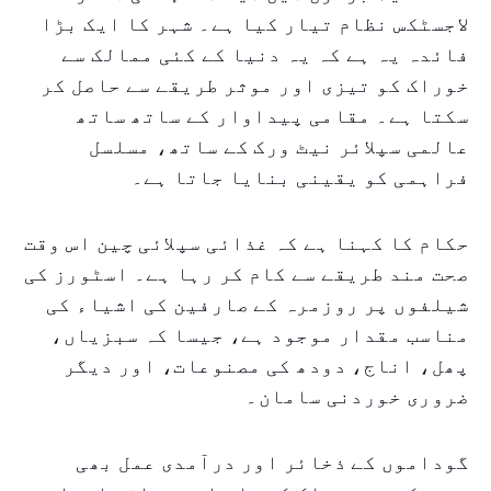
لاجسٹکس نظام تیار کیا ہے۔ شہر کا ایک بڑا
فائدہ یہ ہے کہ یہ دنیا کے کئی ممالک سے
خوراک کو تیزی اور موثر طریقے سے حاصل کر
سکتا ہے۔ مقامی پیداوار کے ساتھ ساتھ
عالمی سپلائر نیٹ ورک کے ساتھ، مسلسل
فراہمی کو یقینی بنایا جاتا ہے۔
حکام کا کہنا ہے کہ غذائی سپلائی چین اس وقت
صحت مند طریقے سے کام کر رہا ہے۔ اسٹورز کی
شیلفوں پر روزمرہ کے صارفین کی اشیاء کی
مناسب مقدار موجود ہے، جیسا کہ سبزیاں،
پھل، اناج، دودھ کی مصنوعات، اور دیگر
ضروری خوردنی سامان۔
گوداموں کے ذخائر اور درآمدی عمل بھی