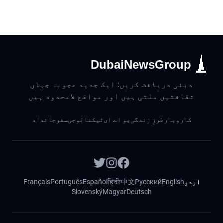
DubaiNewsGroup
دبئی دریافت کریں: ایک جدید عجوبہ جہاں
ثقافتیں ملتی ہیں اور مواقع لامحدود ہیں
کاروبار
طرزِ زندگی
یو اے ای
ٹیکنالوجی
سفر
جائداد
اردو
English
Русский
中文
हिंदी
Español
Português
Français
Slovenský
Magyar
Deutsch