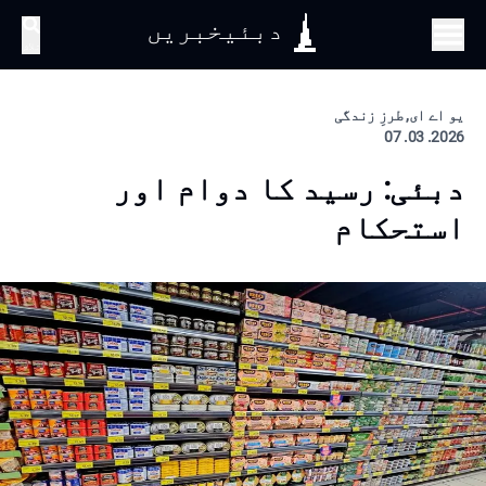
دبئیخبریں
تلاش
یو اے ای, طرزِ زندگی
2026. 03. 07
دبئی: رسید کا دوام اور
استحکام