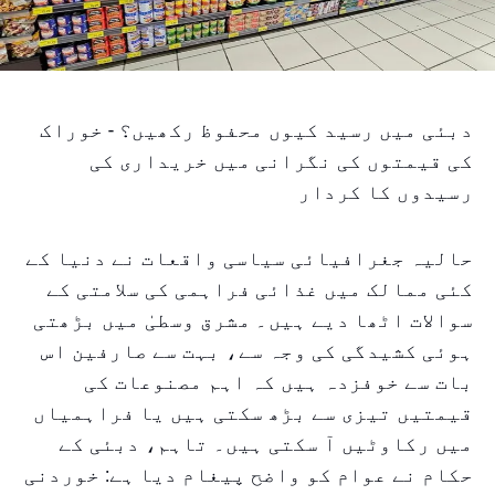
دبئی میں رسید کیوں محفوظ رکھیں؟ - خوراک
کی قیمتوں کی نگرانی میں خریداری کی
رسیدوں کا کردار
حالیہ جغرافیائی سیاسی واقعات نے دنیا کے
کئی ممالک میں غذائی فراہمی کی سلامتی کے
سوالات اٹھا دیے ہیں۔ مشرق وسطیٰ میں بڑھتی
ہوئی کشیدگی کی وجہ سے، بہت سے صارفین اس
بات سے خوفزدہ ہیں کہ اہم مصنوعات کی
قیمتیں تیزی سے بڑھ سکتی ہیں یا فراہمیاں
میں رکاوٹیں آ سکتی ہیں۔ تاہم، دبئی کے
حکام نے عوام کو واضح پیغام دیا ہے: خوردنی