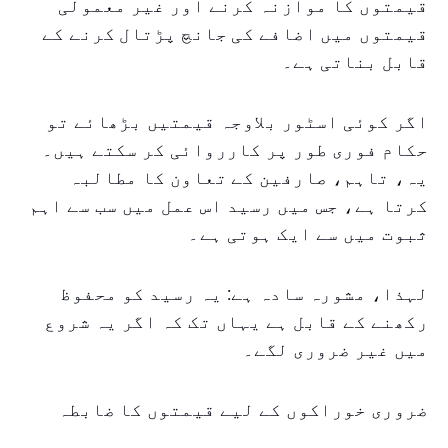
قیمتوں کا موازنہ کرنے اور غیر معمولی
قیمتوں میں اضافے کی جانچ پڑتال کرنے کے
قابل بناتی ہے۔
اگر کوئی اسٹور بلاوجہ قیمتیں بڑھائے تو
حکام فوری طور پر کارروائی کر سکتے ہیں۔
یہ، تاہم، صارفین کے تعاون کا مطالبہ
کرتا ہے، جس میں رسید اس عمل میں سب سے اہم
ثبوت میں سے ایک ہوتی ہے۔
لہذا، مشورہ سادہ ہے: یہ رسید کو محفوظ
رکھنے کے قابل ہے یہاں تک کہ اگر یہ شروع
میں غیر ضروری لگے۔
ضروری خوراکوں کے لیے قیمتوں کا ضابطہ