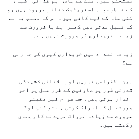
مستحکم ہیں۔ ملک کے پاس اہم غذائی اشیاء
کے خاطرخواہ اسٹریٹجک ذخائر موجود ہیں جو
کئی ماہ کے لیے کافی ہیں۔ اس کا مطلب یہ ہے
کہ قلیل مدتی میں گھبراہٹ یا ضرورت سے
زیادہ خریداری کی ضرورت نہیں ہے۔
زیادہ تعداد میں خریداری کیوں کی جا رہی
ہے؟
بین الاقوامی خبریں اور علاقائی کشیدگی
قدرتی طور پر صارفین کے طرز عمل پر اثر
انداز ہوتی ہیں۔ جب عوام غیر یقینی
صورتحال کا ادراک کرتی ہے تو کئی لوگ
ضرورت سے زیادہ خوراک خریدنے کا رجحان
رکھتے ہیں۔