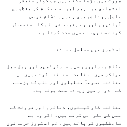
صورت میں بڑھا سکتے ہیں جب کوئی حقیقی
اقتصادی وجہ ہو، اور اسے حکام کی منظوری
حاصل ہونا ضروری ہے۔ یہ نظام قیاس
آرائیوں اور بے بنیاد خیالی کا استحصال
کرنے سے بچانے میں مدد کرتا ہے۔
اسٹورز میں مسلسل معائنہ
حکام بازاروں، سپر مارکیٹوں، اور ہول سیل
مراکز میں باقاعدہ معائنہ کرتے ہیں۔ یہ
معائنہ خصوصاً تعطیلوں اور طلب کے بڑھنے
کے ادوار میں زیادہ سخت ہوتا ہے۔
معائنہ کار قیمتوں، ذخائر، اور فروخت کے
عمل کی نگرانی کرتے ہیں۔ اگر وہ بے
ضابطگیوں کو پاتے ہیں، تو اسٹورز جرمانوں