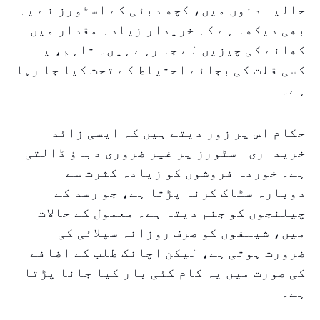
حالیہ دنوں میں، کچھ دبئی کے اسٹورز نے یہ
بھی دیکھا ہے کہ خریدار زیادہ مقدار میں
کھانے کی چیزیں لے جا رہے ہیں۔ تاہم، یہ
کسی قلت کی بجائے احتیاط کے تحت کیا جا رہا
ہے۔
حکام اس پر زور دیتے ہیں کہ ایسی زائد
خریداری اسٹورز پر غیر ضروری دباؤ ڈالتی
ہے۔ خوردہ فروشوں کو زیادہ کثرت سے
دوبارہ سٹاک کرنا پڑتا ہے، جو رسد کے
چیلنجوں کو جنم دیتا ہے۔ معمول کے حالات
میں، شیلفوں کو صرف روزانہ سپلائی کی
ضرورت ہوتی ہے، لیکن اچانک طلب کے اضافے
کی صورت میں یہ کام کئی بار کیا جانا پڑتا
ہے۔