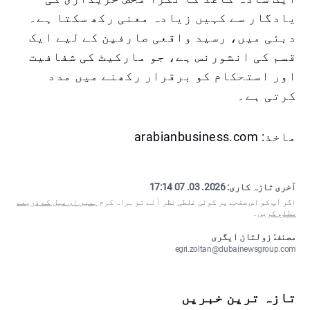
یادگار سے کہیں زیادہ معنی رکھ سکتا ہے۔
دبئی میں، رسید واقعی صارفین کے لیے ایک
قسم کی انشورنس ہے، جو مارکیٹ کی شفافیت
اور استحکام کو برقرار رکھنے میں مدد
کرتی ہے۔
ماخذ: arabianbusiness.com
آخری تازہ کاری:
2026. 03. 07 17:14
اگر آپ کو اس صفحے پر کوئی غلطی نظر آئے تو براہ کرم
ہمیں ای میل کے ذریعے
مطلع کریں
۔
مصنف: زولتان ایگری
egri.zoltan@dubainewsgroup.com
تازہ ترین خبریں