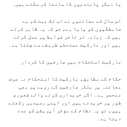
یا دیگر پابندیوں کا سامنا کر سکتے ہیں۔
اس سال کے معائنوں نے اب تک بہت کم بے
ضابطگیوں کو پایا ہے، جو کہ یہ ظاہر کرتے
ہیں کہ زیادہ تر تاجر ضوابط پر عمل کرتے
ہیں اور مارکیٹ مستحکم طریقے سے چلتا ہے۔
مارکیٹ استحکام میں صارفین کا کردار
حکام کے مطابق، مارکیٹ کا استحکام نہ صرف
معائنہ پر بلکہ صارفین کے رویے پر بھی
منحصر ہے۔ اگر خریداری کرنے والے شعوری
طور پر خریدتے ہیں اور اپنی رسیدیں رکھتے
ہیں، تو یہ نظام کے مؤثر آپریشن کو مدد
دیتا ہے۔