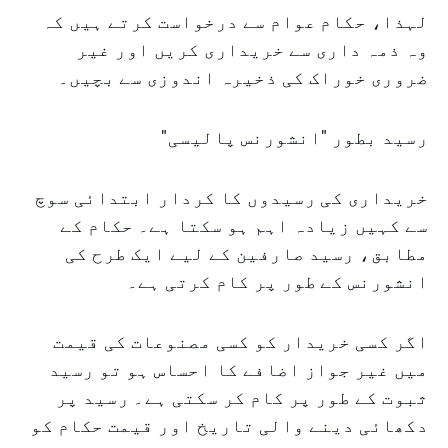
لہذا، حکام عوام سے درخواست کرتے ہیں کہ
وہ ذمہ داری سے خریداری کریں اور غیر
ضروری خوراک کی ذخیرہ اندوزی سے بچیں۔
رسید بطور "انشورنس پالیسی"
خریداری کی رسیدوں کا کردار ابتدائی سوچ
سے کہیں زیادہ اہم ہو سکتا ہے۔ حکام کے
مطابق، رسید صارفین کے لیے ایک طرح کی
انشورنس کے طور پر کام کرتی ہے۔
اگر کسی خریدار کو کسی مصنوعات کی قیمت
میں غیر جواز اضافے کا احساس ہو تو رسید
ثبوت کے طور پر کام کر سکتی ہے۔ رسید پر
دکھائی دینے والی تاریخ اور قیمت حکام کو