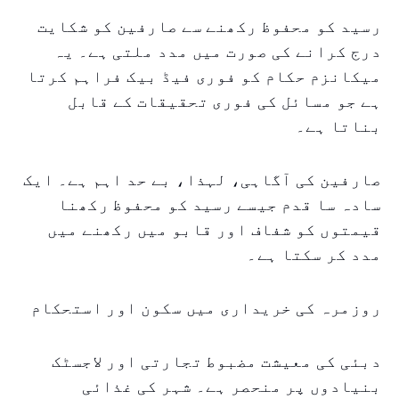
رسید کو محفوظ رکھنے سے صارفین کو شکایت
درج کرانے کی صورت میں مدد ملتی ہے۔ یہ
میکانزم حکام کو فوری فیڈ بیک فراہم کرتا
ہے جو مسائل کی فوری تحقیقات کے قابل
بناتا ہے۔
صارفین کی آگاہی، لہذا، بے حد اہم ہے۔ ایک
سادہ سا قدم جیسے رسید کو محفوظ رکھنا
قیمتوں کو شفاف اور قابو میں رکھنے میں
مدد کر سکتا ہے۔
روزمرہ کی خریداری میں سکون اور استحکام
دبئی کی معیشت مضبوط تجارتی اور لاجسٹک
بنیادوں پر منحصر ہے۔ شہر کی غذائی