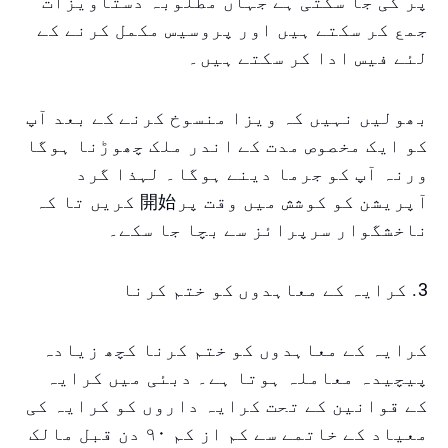
پر کی جا سکتی ہے جہاں مطلوبہ دستاویزات
جمع کر سکتے ہیں اور پروسیس مکمل کرنے کے
لئے فیس ادا کر سکتے ہیں۔
بھولیں نہیں کہ ویزا منسوخ کرنے کے بعد آپ
کو ایک مخصوص مدت کے اندر ملک چھوڑنا ہوگا
ورنہ آپ کو جرما دینے ہوگا۔ لہذا گرد
آپریشن کو کوشش میں وقت پر開始 کریں تا کہ
ناخشگوار سرپرائز سے بچا جا سکے۔
3. کرایہ کے معاہدوں کو ختم کرنا
کرایہ کے معاہدوں کو ختم کرنا کچھ زیادہ
پیچیدہ معاملہ ہوتا ہے۔ دبئی میں کرایہ
کے قوانین کے تحت کرایہ داروں کو کرایہ کی
معیاد کے خاتمے سے کم از کم ۹۰ دن قبل مالک