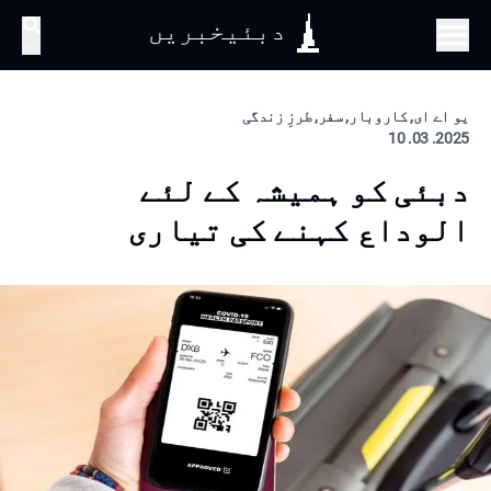
دبئیخبریں
تلاش
یو اے ای, کاروبار, سفر, طرزِ زندگی
2025. 03. 10
دبئی کو ہمیشہ کے لئے
الوداع کہنے کی تیاری