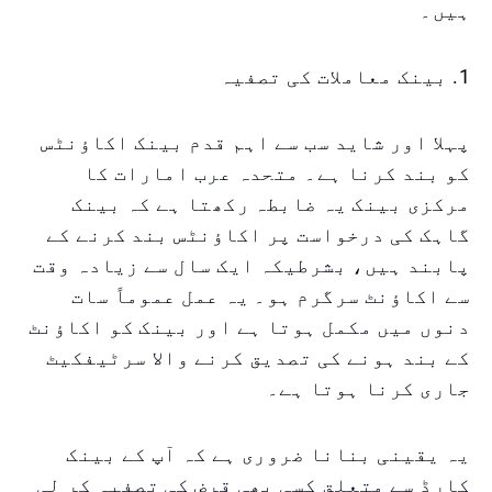
ہیں۔
1. بینک معاملات کی تصفیہ
پہلا اور شاید سب سے اہم قدم بینک اکاؤنٹس
کو بند کرنا ہے۔ متحدہ عرب امارات کا
مرکزی بینک یہ ضابطہ رکھتا ہے کہ بینک
گاہک کی درخواست پر اکاؤنٹس بند کرنے کے
پابند ہیں، بشرطیکہ ایک سال سے زیادہ وقت
سے اکاؤنٹ سرگرم ہو۔ یہ عمل عموماً سات
دنوں میں مکمل ہوتا ہے اور بینک کو اکاؤنٹ
کے بند ہونے کی تصدیق کرنے والا سرٹیفکیٹ
جاری کرنا ہوتا ہے۔
یہ یقینی بنانا ضروری ہے کہ آپ کے بینک
کارڈ سے متعلق کسی بھی قرض کی تصفیہ کر لی