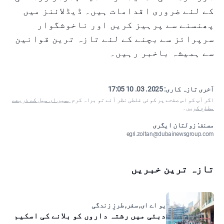
کے لئے ضروری اقدامات ہیں۔ ڈیڈلائنز میں
پھنسنے سے پرہیز کریں اور ناخوشگوار
سرپرائز سے بچنے کے لئے تازہ ترین قوانین
سے ہمیشہ باخبر رہیں۔
آخری تازہ کاری:
2025. 03. 10 17:05
اگر آپ کو اس صفحے پر کوئی غلطی نظر آئے تو براہ کرم
ہمیں ای میل کے ذریعے
مطلع کریں
۔
مصنف: زولتان ایگری
egri.zoltan@dubainewsgroup.com
تازہ ترین خبریں
یو اے ای, سفر, طرزِ زندگی
دبئی میں رشتہ داروں کو بلانے کی اسکیم