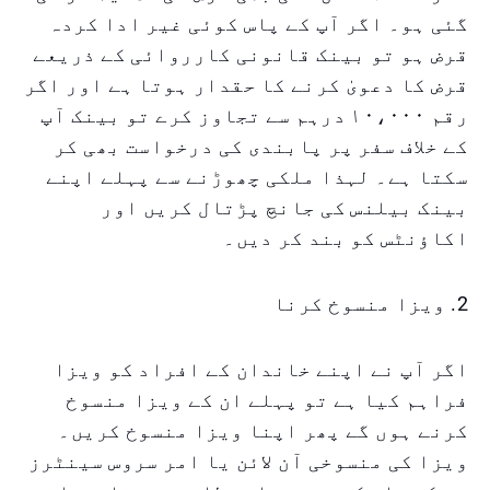
گئی ہو۔ اگر آپ کے پاس کوئی غیر ادا کردہ
قرض ہو تو بینک قانونی کارروائی کے ذریعے
قرض کا دعویٰ کرنے کا حقدار ہوتا ہے اور اگر
رقم ۱۰،۰۰۰ درہم سے تجاوز کرے تو بینک آپ
کے خلاف سفر پر پابندی کی درخواست بھی کر
سکتا ہے۔ لہذا ملکی چھوڑنے سے پہلے اپنے
بینک بیلنس کی جانچ پڑتال کریں اور
اکاؤنٹس کو بند کر دیں۔
2. ویزا منسوخ کرنا
اگر آپ نے اپنے خاندان کے افراد کو ویزا
فراہم کیا ہے تو پہلے ان کے ویزا منسوخ
کرنے ہوں گے پھر اپنا ویزا منسوخ کریں۔
ویزا کی منسوخی آن لائن یا امر سروس سینٹرز