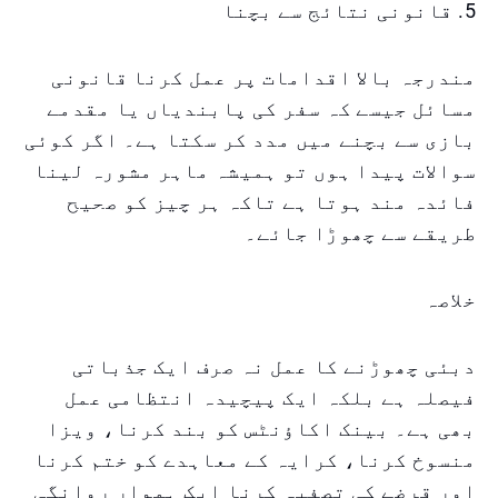
5. قانونی نتائج سے بچنا
مندرجہ بالا اقدامات پر عمل کرنا قانونی
مسائل جیسے کہ سفر کی پابندیاں یا مقدمے
بازی سے بچنے میں مدد کر سکتا ہے۔ اگر کوئی
سوالات پیدا ہوں تو ہمیشہ ماہر مشورہ لینا
فائدہ مند ہوتا ہے تاکہ ہر چیز کو صحیح
طریقے سے چھوڑا جائے۔
خلاصہ
دبئی چھوڑنے کا عمل نہ صرف ایک جذباتی
فیصلہ ہے بلکہ ایک پیچیدہ انتظامی عمل
بھی ہے۔ بینک اکاؤنٹس کو بند کرنا، ویزا
منسوخ کرنا، کرایہ کے معاہدے کو ختم کرنا
اور قرضے کی تصفیہ کرنا ایک ہموار روانگی