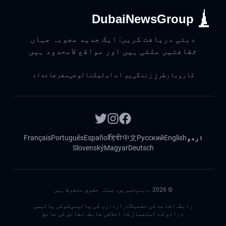
DubaiNewsGroup
دبئی دریافت کریں: ایک جدید عجوبہ جہاں
ثقافتیں ملتی ہیں اور مواقع لامحدود ہیں
کاروبار
طرزِ زندگی
یو اے ای
ٹیکنالوجی
سفر
جائداد
اردو
English
Русский
中文
हिंदी
Español
Português
Français
Slovenský
Magyar
Deutsch
©
2026
.دبئیخبریں. جملہ حقوق محفوظ ہیں
رابطہ
اشاعت کی تفصیلات
رازداری کی پالیسی
کوکی پالیسی
ذرائع کے استعمال کا اخلاقی ضابطہ
حقائق کی جانچ