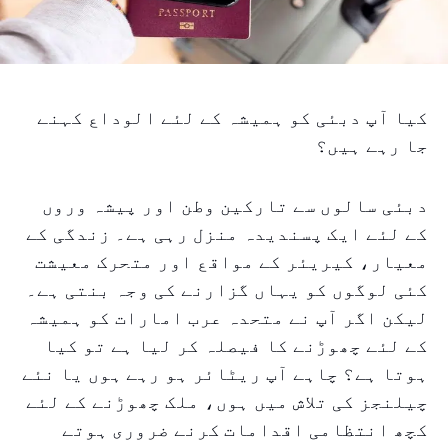
کیا آپ دبئی کو ہمیشہ کے لئے الوداع کہنے
جا رہے ہیں؟
دبئی سالوں سے تارکین وطن اور پیشہ وروں
کے لئے ایک پسندیدہ منزل رہی ہے۔ زندگی کے
معیار، کیریئر کے مواقع اور متحرک معیشت
کئی لوگوں کو یہاں گزارنے کی وجہ بنتی ہے۔
لیکن اگر آپ نے متحدہ عرب امارات کو ہمیشہ
کے لئے چھوڑنے کا فیصلہ کر لیا ہے تو کیا
ہوتا ہے؟ چاہے آپ ریٹائر ہو رہے ہوں یا نئے
چیلنجز کی تلاش میں ہوں، ملک چھوڑنے کے لئے
کچھ انتظامی اقدامات کرنے ضروری ہوتے