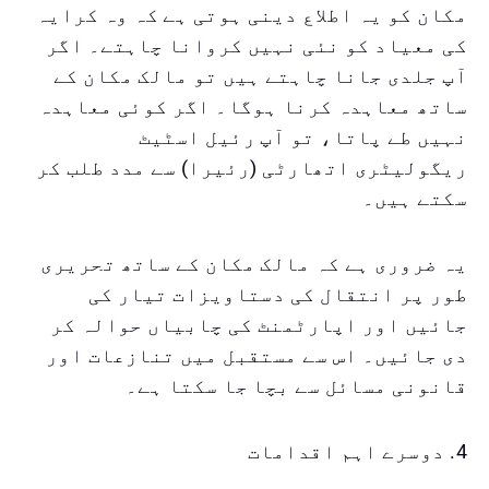
مکان کو یہ اطلاع دینی ہوتی ہے کہ وہ کرایہ
کی معیاد کو نئی نہیں کروانا چاہتے۔ اگر
آپ جلدی جانا چاہتے ہیں تو مالک مکان کے
ساتھ معاہدہ کرنا ہوگا۔ اگر کوئی معاہدہ
نہیں طے پاتا، تو آپ رئیل اسٹیٹ
ریگولیٹری اتھارٹی (رئیرا) سے مدد طلب کر
سکتے ہیں۔
یہ ضروری ہے کہ مالک مکان کے ساتھ تحریری
طور پر انتقال کی دستاویزات تیار کی
جائیں اور اپارٹمنٹ کی چابیاں حوالہ کر
دی جائیں۔ اس سے مستقبل میں تنازعات اور
قانونی مسائل سے بچا جا سکتا ہے۔
4. دوسرے اہم اقدامات