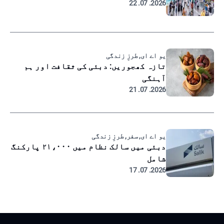
2026. 07. 22
یو اے ای, طرزِ زندگی
تازہ کھجوریں: دبئی کی ثقافت اور ہم
آہنگی
2026. 07. 21
یو اے ای, سفر, طرزِ زندگی
دبئی میں سالک نظام میں ۲۱،۰۰۰ پارکنگ
شامل
2026. 07. 17