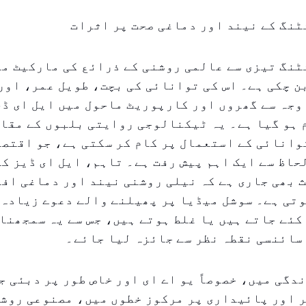
ئٹنگ کے نیند اور دماغی صحت پر اثرات
ئٹنگ تیزی سے عالمی روشنی کے ذرائع کی مارکیٹ م
 چکی ہے۔ اس کی توانائی کی بچت، طویل عمر، اور
وجہ سے گھروں اور کارپوریٹ ماحول میں ایل ای ڈی
وانائی کے استعمال پر کام کر سکتی ہے، جو اقتص
اظ سے ایک اہم پیش رفت ہے۔ تاہم، ایل ای ڈیز کے
 بھی جاری ہے کہ نیلی روشنی نیند اور دماغی افع
تی ہے۔ سوشل میڈیا پر پھیلنے والے دعوے زیادہ 
کئے جاتے ہیں یا غلط ہوتے ہیں، جس سے یہ سمجھنا 
سائنسی نقطہ نظر سے جائزہ لیا جائے۔
دگی میں، خصوصاً یو اے ای اور خاص طور پر دبئی ج
ر اور پائیداری پر مرکوز خطوں میں، مصنوعی روش