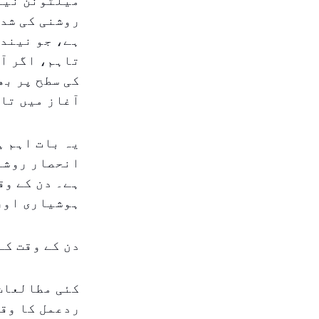
میلٹونن نیند
روشنی کی شدت
ہے، جو نیند 
آغاز میں تاخ
یہ بات اہم ہ
انحصار روشن
ہے۔ دن کے وق
ہوشیاری اور 
دن کے وقت کے
کئی مطالعات 
ردعمل کا وقت