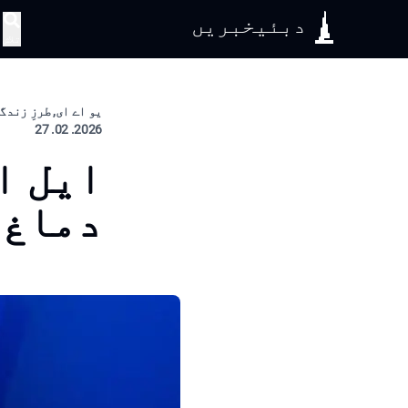
دبئیخبریں
تلاش
یو اے ای, طرزِ زندگ
2026. 02. 27
ایل ا
دماغ 