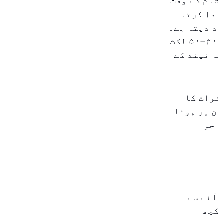
ام کے وقت
دا کرتا
د دیتا ہے۔
تاہم، اگر آنکھ رات کو نیلی روشنی کے سامنے آ جائے، حتیٰ کہ ۳۰–۵۰ لکث
و سکتی ہے۔ یہ نیند کے
رات کا
 پر ہوتا
جو
آنے سے
کچھ