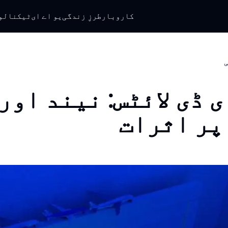
کاروبار
طرزِ زندگی
یو اے ای
ٹیکنالو
ی
ی ڈی لائٹس: نیند اور
پر اثرات