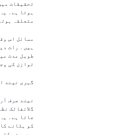
ہوتا ہے۔ یہ 
متعلقہ ہوتا 
مسائل اس وقت
ہیں۔ رات دیر
طویل مدت می
توازن کی وجہ
گہری نیند او
نیند صرف آرا
جاتا ہے۔ یہ
کو ہٹانے کا 
سبب بن سکتی 