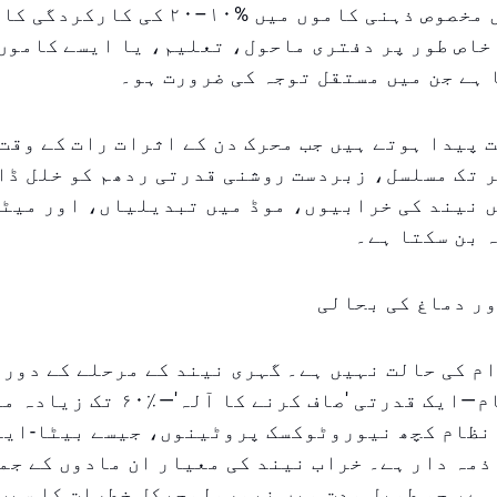
تحقیقات میں مخصوص ذہنی کاموں میں %۱۰–۰
خاص طور پر دفتری ماحول، تعلیم، یا ایسے کاموں
ہے جن میں مستقل توجہ کی ضرورت ہو۔
 پیدا ہوتے ہیں جب محرک دن کے اثرات رات کے وقت
 تک مسلسل، زبردست روشنی قدرتی ردھم کو خلل ڈا
ں نیند کی خرابیوں، موڈ میں تبدیلیاں، اور میٹ
 بن سکتا ہے۔
ر دماغ کی بحالی
م کی حالت نہیں ہے۔ گہری نیند کے مرحلے کے دورا
گلائفاٹک نظام—ایک قدرتی 'صاف کرنے کا آل
 نظام کچھ نیوروٹوکسک پروٹینوں، جیسے بیٹا-ای
ذمہ دار ہے۔ خراب نیند کی معیار ان مادوں کے جم
ہے، جو طویل مدت میں نیورولوجیکل خطرات کا سبب