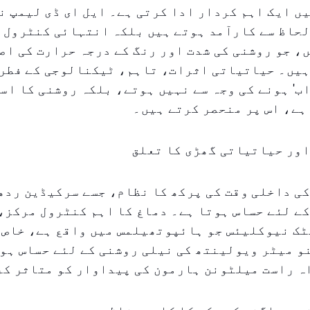
ں ایک اہم کردار ادا کرتی ہے۔ ایل ای ڈی لیمپ ن
لحاظ سے کارآمد ہوتے ہیں بلکہ انتہائی کنٹرول 
، جو روشنی کی شدت اور رنگ کے درجہ حرارت کی اصل
ہیں۔ حیاتیاتی اثرات، تاہم، ٹیکنالوجی کے فطری
راب' ہونے کی وجہ سے نہیں ہوتے، بلکہ روشنی کا ا
ہے، اس پر منحصر کرتے ہیں۔
اور حیاتیاتی گھڑی کا تعلق
ی داخلی وقت کی پرکھ کا نظام، جسے سرکیڈین ردھ
ے لئے حساس ہوتا ہے۔ دماغ کا اہم کنٹرول مرکز،
ک نیوکلیئس جو ہائپوتھیلمس میں واقع ہے، خاص 
۴۹۵ نینو میٹر ویولینتھ کی نیلی روشنی کے لئے حساس ہ
ہ راست میلٹونن ہارمون کی پیداوار کو متاثر کر