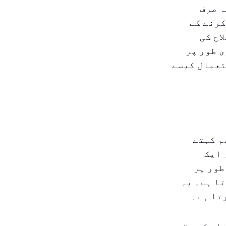
ہ صرف
کرنے کے
اح کی
 طور پر
ستعمال کیسے
م کہتے
 ایک
طور پر
وتا ہے۔ یہ
تا ہے۔