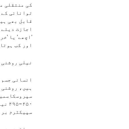
کی منتقلی می
توانائی کے 
قابل بھی ہیں
اجازت دیتے 
'اچھے' یا 'خ
اور کب ہوتا 
نیلی روشنی 
انسانی جسم ک
ہیں، روشنی ک
سپروسکاسمیٹ
۴۵۰–
سپیکٹرم برا