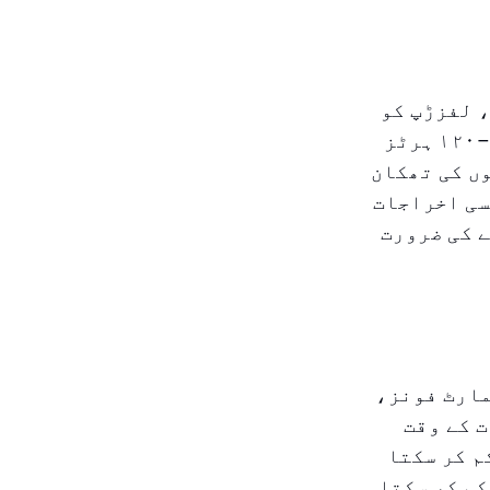
 لفزڑپ کو
کم سے کم کرتی ہے۔ برعکس، روایتی فلوروسنٹ لیمپس اکثر ۱۰۰–۱۲۰ ہرٹز
ں کی تھکان
سی اخراجات
ے کی ضرورت
مارٹ فونز،
ت کے وقت
منٹ اسکرین کا استعمال میلٹونن کی سطح کو ٪۲۰–٪۵۰ کم کر سکتا
کم کر سکتا