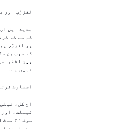
لفزڑپ اور ب
جدید ایل ای 
پر لفزڑپ پید
کا سبب بن س
بین الاقوامی
نہیں ہے۔
اسمارٹ فونز
آج کل، نیلی 
ٹیبلٹ، اور ل
ہے، نیند کے 