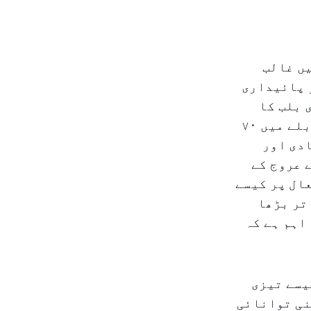
یں غالب
 پائیداری
 بلب کا
استعمال عام ہو گیا ہے۔ یہ ٹیکنالوجی روایتی بلبوں کے مقابلے میں ۷۰
ادی اور
 عروج کے
ال پر کیسے
تر بڑھا
اہم ہے کہ
یسے تیزی
نی توانائی