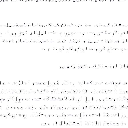
وشنی کی وجہ سے میلٹونن کی کمی دماغ کی طویل مد
ثر کر سکتی ہے۔ یہ نہیں ہے کہ ایل ای ڈیز براہ 
ن پہنچاتے ہیں، لیکن غیر مناسب استعمال نیند ک
، دماغ کی بحالی کو کم کرتا ہے۔
اؤ اور سائنسی غیریقینی
حقیقات نے دکھایا ہے کہ طویل مدت، اعلیٰ شدت وا
نا آنکھیں کی خلیات میں آکسیڈیٹو دباؤ پیدا کر
ات، تاہم، ایل ای ڈی لائٹنگ کے تحت معمول کی ص
کا حتمی ثبوت فراہم نہیں کر سکی ہیں۔ موجودہ ڈ
وزانہ کا استعمال محفوظ ہے جب تک کہ روشنی کی ش
ور مسلسل رات کا استعمال نہ ہو۔