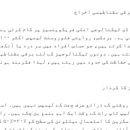
رقی مقناطیسی اخراج
ڈی ٹیکنالوجی اعلی فریکوینسیز پر کام کرتی ہے،
ا کرتے ہیں، جو حساس افراد میں سر درد یا آنکھو
کتے ہیں۔ دونوں ٹیکنالوجیز کے لئے برقی مقناطی
 حفاظت کی حدود میں رہتے ہیں، لہذا فکرمند ہون
 کا کردار
روشنی کے ذرائع صرف چھت کے لیمپس نہیں ہیں۔ اس
یپ ٹاپ رات کے وقت ایک اہم منبع بن چکے ہیں۔ را
صرف ۳۰ 
آغاز میں تاخیر اور بحالی کی نیند کے اثرات کو 