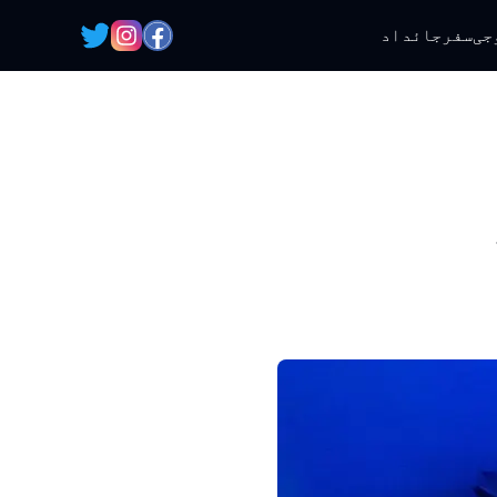
جی
سفر
جائداد