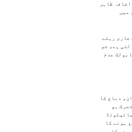
۲ کی کارکردگی کا اضافہ ظاہر
 میں
 جاری رہتے
لتی ہے، جو
ابولک عدم
ن، دماغ کا
ہ'—٪۶۰ تک زیادہ متحرک ہو
مائیلوئڈ
ع ہونے کا
 بن سکتی