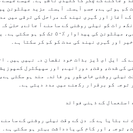
 و جاگنے کے چکر کا کلیدی ناظم ہے۔ جیسے جیسے ش
 کم ہوتی ہے، جسم آہستہ آہستہ مزید میلٹونن پی
کے آغاز اور گہری نیند کے مراحل کی ترقی میں مد
کی سطح پر بھی، میلٹونن کی پیداوار ٪۵۰ تک کم ہ
یر اور گہری نیند کی مدت کو کم کر سکتا ہے۔
ے کہ ایل ای ڈیز بذات خود نقصان دہ نہیں ہیں۔ اث
ی کی شدت، وقت، دورانیے، اور سپیکٹرل کمپوزیشن
ت نیلی روشنی خاص طور پر فائدہ مند ہو سکتی ہے، 
توجہ کو برقرار رکھنے میں مدد دیتی ہے۔
 استعمال کے ذہنی فوائد
نے بتایا ہے کہ دن کے وقت نیلی روشنی کے سامنے 
، توجہ، اور کام کی یادداشت بہتر ہو سکتی ہے۔ 