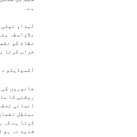
ہے۔
لہذا، نیلی ر
بلاواسطہ متا
نظام کو نقصا
خراب کرتا ہے
آکسیڈیٹو دب
جانوروں کی ت
روشنی کا سام
انسانی تحقیق
مستقل نقصان 
کرتا ہے کہ ر
شدید نہ ہو ا