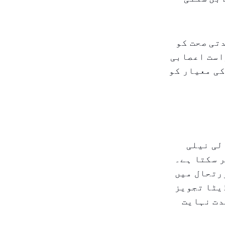
تی صحت کو
راست اعصابی
ی معیار کو
لی نیلی
 سکتا ہے۔
ورتحال میں
یٹا تجویز
دت نہایت