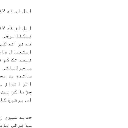
ایل ای ڈی لا
ایل ای ڈی لا
ٹیکنالوجی بن
کے فوائد کی 
فیصد تک کم ت
ماحولیاتی لح
ساتھ، یہ بحث
اثر انداز ہو
چڑھا کر پیش 
اس موضوع کا 
جدید شہری زن
سے ترقی پذی