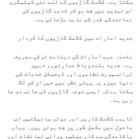
سکتا ہے۔ کلاسک گاڑیوں کے لئے نئی کیٹیگری
اس تہذیب میں فِٹ ہو کر قدیم گاڑیوں کی
نمائندگی قدر کو مزید بڑھاتی ہے۔
جدید امارات میں کلاسک گاڑیوں کا کردار
متحدہ عرب امارات کی دینامت ترقی معروف
ہے۔ جدید بلندوبالا عمارتوں، ذہین
ٹرانسپورٹ نظاموں اور ڈیجیٹل خدمات کی
دنیا میں، یہ پہلی نظر میں حیران کن لگ
سکتا ہے کہ ایسی توجہ گاڑیوں کی جانب دی جا
رہی ہے۔
تاہم، کلاسک کاریں اور موٹر سائیکلیں اس
ماحول میں مکمل طور پر فِٹ ہوتی ہیں۔ یہاں
باقاعدگی سے کار میٹس، پرانی نمائشات اور