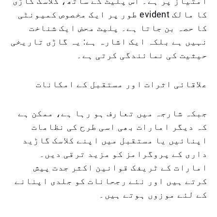
امتیاز پر ہے۔ اس پلیٹ کے ساتھ، کلاسک گاڑی
کا مالک evident طور پر ایک مخصوص کمیونٹی
کا حصہ بن جاتا ہے۔ پلیٹ محض ایک شناخت
نہیں ہے بلکہ ایک اشارہ ہے: یہ گاڑی تاریخی
حیثیت کی نمائندگی کرتی ہے۔
علاقائی اثرات اور مستقبل کے امکانات
جبکہ شارجہ میں تعارف ہو رہا ہے، ممکن ہے
کہ دیگر امارات بھی اسی طرح کی نظامات
اپنائیں یا مستقبل میں اپنے کلاسک گاڑید
داری کے پروگرامز کو مزید ترقی دیں۔
امارات کے ٹریفک قوانین اکثر جدت پیش
کرتے ہیں اور نئے رجحانات کو جلدی اپنانے
کے لئے موزوں ہوتے ہیں۔