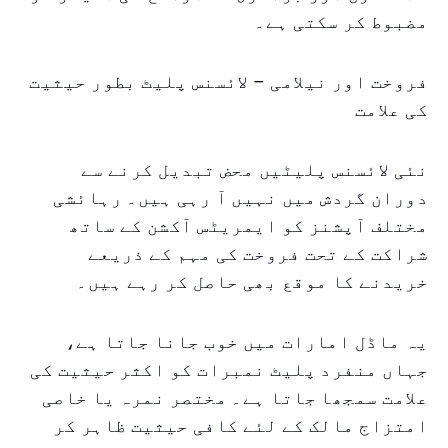
مضبوط کر سکتی ہے۔
فروخت اور نیلامی – لائسنس پلیٹ بطور حیثیت
کی علامت
نئی لائسنس پلیٹیں محض تبدیل کرنے سے
دوران گردش میں نہیں آ رہی ہیں۔ رہائشی
مختلف آپشنز کو ایمریٹس آکشن کے ساتھ
شراکت کے تحت فروخت کی مہم کے ذریعے
خریدنے کا موقع بھی حاصل کر رہے ہیں۔
یہ ماڈل امارات میں خوب جانا جاتا ہے،
جہاں منفرد پلیٹ نمبرات کو اکثر حیثیت کی
علامت سمجھا جاتا ہے۔ مختصر نمرہ یا خاصی
امتزاج مالک کے لئے کافی حیثیت ظاہر کر