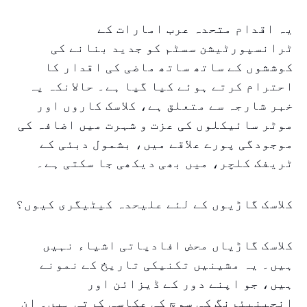
یہ اقدام متحدہ عرب امارات کے
ٹرانسپورٹیشن سسٹم کو جدید بنانے کی
کوششوں کے ساتھ ساتھ ماضی کی اقدار کا
احترام کرتے ہوئے کیا گیا ہے۔ حالانکہ یہ
خبر شارجہ سے متعلق ہے، کلاسک کاروں اور
موٹر سائیکلوں کی عزت و شہرت میں اضافہ کی
موجودگی پورے علاقے میں، بشمول دبئی کے
ٹریفک کلچر، میں بھی دیکھی جا سکتی ہے۔
کلاسک گاڑیوں کے لئے علیحدہ کیٹیگری کیوں؟
کلاسک گاڑیاں محض افادیاتی اشیاء نہیں
ہیں۔ یہ مشینیں تکنیکی تاریخ کے نمونے
ہیں، جو اپنے دور کے ڈیزائن اور
انجینیئرنگ کی سوچ کی عکاسی کرتی ہیں۔ ان