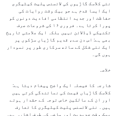
نئی کلاسک گاڑیوں کی لائسنس پلیٹ کیٹیگری
ایک ایسا قدم ہے جو بیک وقت روایات کی
حفاظت اور جدید انتظامی افادیت دونوں کو
پورا کرتا ہے۔ فروری ۱۶ کی شروعات صرف
تکنیکی ڈیڈلائن نہیں بلکہ ایک علامتی تاریخ
بھی ہے: اس دن سے، قدیم گاڑیاں سڑکوں پر
ایک نئی شکل کے ساتھ سرکاری طور پر نمودار
ہوں گی۔
خلاصہ
شارجہ کا فیصلہ ایک واضح پیغام دیتا ہے:
کلاسک گاڑیاں قیمت کی نمائندگی کرتی ہیں
اور ان کے مالکین خاص توجہ کے حقدار ہوتے
ہیں۔ نئی لائسنس پلیٹ کیٹیگری کا تعارف
بیک وقت جدیدیت اور ماضی کی طرف اشارہ ہے۔