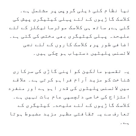
نیا نظام کئی ذیلی گروپس پر مشتمل ہے۔
کلاسک گاڑیوں کے لئے پہلی کیٹیگری پیش کی
گئی ہے، ساتھ ہی کلاسک موٹرسائیکلز کے لئے
علیحدہ پہلی کیٹیگری بھی مختص کی گئی ہے۔
اضافی طور پر، کلاسک کاروں کے لئے نجی
لائسنس پلیٹیں دستیاب ہو چکی ہیں۔
یہ تقسیم مالکین کو اپنی گاڑی کی سرکاری
شناخت کو مزید آرام فراہم کرتی ہے۔ علاقے
میں لائسنس پلیٹوں کی قدر اہم ہے اور منفرد
امتزاج کی خاصی دلچسپی عام بات نہیں ہے۔
کلاسک گاڑیوں کے لئے علیحدہ کیٹیگری کے
تعارف سے یہ ثقافتی مظہر مزید مضبوط ہوتا
ہے۔