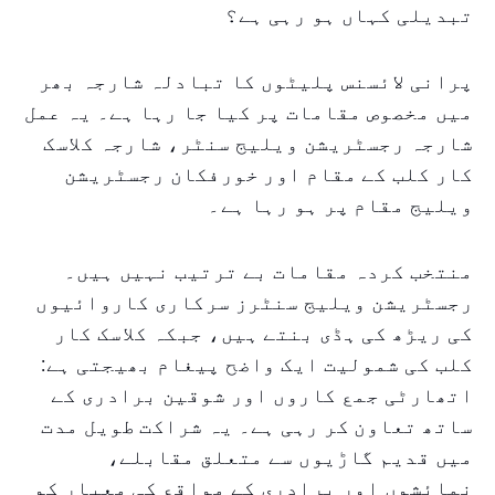
تبدیلی کہاں ہو رہی ہے؟
پرانی لائسنس پلیٹوں کا تبادلہ شارجہ بھر
میں مخصوص مقامات پر کیا جا رہا ہے۔ یہ عمل
شارجہ رجسٹریشن ویلیج سنٹر، شارجہ کلاسک
کار کلب کے مقام اور خورفکان رجسٹریشن
ویلیج مقام پر ہو رہا ہے۔
منتخب کردہ مقامات بے ترتیب نہیں ہیں۔
رجسٹریشن ویلیج سنٹرز سرکاری کاروائیوں
کی ریڑھ کی ہڈی بنتے ہیں، جبکہ کلاسک کار
کلب کی شمولیت ایک واضح پیغام بھیجتی ہے:
اتھارٹی جمع کاروں اور شوقین برادری کے
ساتھ تعاون کر رہی ہے۔ یہ شراکت طویل مدت
میں قدیم گاڑیوں سے متعلق مقابلے،
نمائشوں اور برادری کے مواقع کی معیار کو