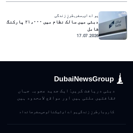
یو اے ای, سفر, طرزِ زندگی
دبئی میں سالک نظام میں ۲۱،۰۰۰ پارکنگ
شامل
2026. 07. 17
DubaiNewsGroup
دبئی دریافت کریں: ایک جدید عجوبہ جہاں
ثقافتیں ملتی ہیں اور مواقع لامحدود ہیں
کاروبار
طرزِ زندگی
یو اے ای
ٹیکنالوجی
سفر
جائداد