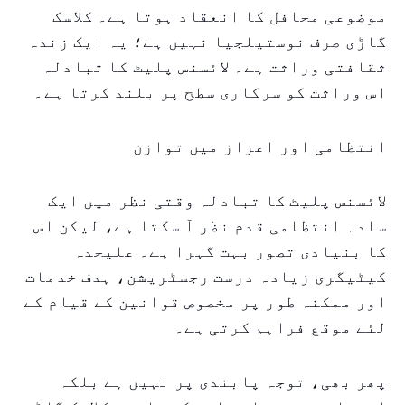
موضوعی محافل کا انعقاد ہوتا ہے۔ کلاسک
گاڑی صرف نوستیلجیا نہیں ہے؛ یہ ایک زندہ
ثقافتی وراثت ہے۔ لائسنس پلیٹ کا تبادلہ
اس وراثت کو سرکاری سطح پر بلند کرتا ہے۔
انتظامی اور اعزاز میں توازن
لائسنس پلیٹ کا تبادلہ وقتی نظر میں ایک
سادہ انتظامی قدم نظر آ سکتا ہے، لیکن اس
کا بنیادی تصور بہت گہرا ہے۔ علیحدہ
کیٹیگری زیادہ درست رجسٹریشن، ہدف خدمات
اور ممکنہ طور پر مخصوص قوانین کے قیام کے
لئے موقع فراہم کرتی ہے۔
پھر بھی، توجہ پابندی پر نہیں ہے بلکہ