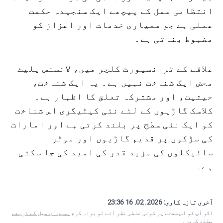
انتظامی عمل کے پیچھے ایک سنجیدہ حکمت
عملی ہے جو معیاری خدمات اور اعزاز کو
مضبوط بناتی ہے۔
علاقے کے ٹرانسپورٹ کلچر میں، لائسنس پلیٹ
محض ایک شناخت نہیں ہے۔ یہ ایک شناخت،
حیثیت، اور مشترکہ تعلق کا اظہار ہے۔
کلاسک گاڑیوں کے لئے نئی کیٹیگری اس شناخت
کو ایک نئی سطح پر بلند کرتی ہے اور امارات
کی سڑکوں پر قدیم گاڑیوں اور موٹر
سائیکلوں کی مزید قدر کی امید کی جا سکتی
ہے۔
آخری تازہ کاری:
2026. 02. 16 23:36
اگر آپ کو اس صفحے پر کوئی غلطی نظر آئے تو براہ کرم
ہمیں ای میل کے ذریعے
مطلع کریں
۔