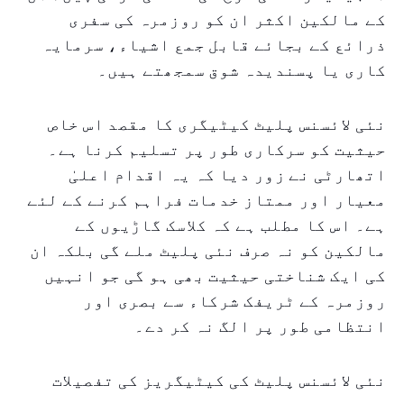
کے مالکین اکثر ان کو روزمرہ کی سفری
ذرائع کے بجائے قابل جمع اشیاء، سرمایہ
کاری یا پسندیدہ شوق سمجھتے ہیں۔
نئی لائسنس پلیٹ کیٹیگری کا مقصد اس خاص
حیثیت کو سرکاری طور پر تسلیم کرنا ہے۔
اتھارٹی نے زور دیا کہ یہ اقدام اعلیٰ
معیار اور ممتاز خدمات فراہم کرنے کے لئے
ہے۔ اس کا مطلب ہے کہ کلاسک گاڑیوں کے
مالکین کو نہ صرف نئی پلیٹ ملے گی بلکہ ان
کی ایک شناختی حیثیت بھی ہو گی جو انہیں
روزمرہ کے ٹریفک شرکاء سے بصری اور
انتظامی طور پر الگ نہ کر دے۔
نئی لائسنس پلیٹ کی کیٹیگریز کی تفصیلات