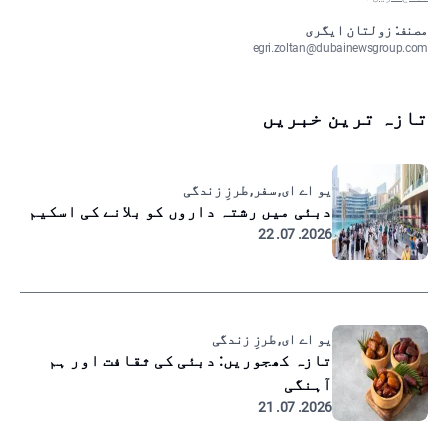
مصنف: زولتان ایگری
egri.zoltan@dubainewsgroup.com
تازہ ترین خبریں
یو اے ای, سفر, طرزِ زندگی
دبئی میں رشتہ داروں کو بلانے کی اسکیم
2026. 07. 22
یو اے ای, طرزِ زندگی
تازہ کھجوریں: دبئی کی ثقافت اور ہم
آہنگی
2026. 07. 21