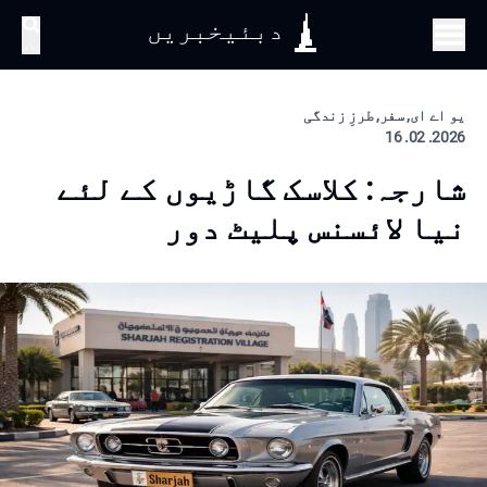
دبئیخبریں
تلاش
یو اے ای, سفر, طرزِ زندگی
2026. 02. 16
شارجہ: کلاسک گاڑیوں کے لئے
نیا لائسنس پلیٹ دور