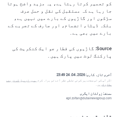
کو تعمیر کرتا رہتا ہے، یہ مزید واضح ہوتا
جا رہا ہے کہ مستقبل کی نقل و حمل صرف
سڑکوں اور گاڑیوں کے بارے میں نہیں ہے،
بلکہ ڈیٹا، انضمام، اور صارف کے تجربے کے
بارے میں بھی ہے۔
Source: گاڑیوں کی قطار جو ایک کنکریٹ کی
پارکنگ لوٹ میں پارک ہیں۔
آخری تازہ کاری:
2026. 04. 24 23:49
اگر آپ کو اس صفحے پر کوئی غلطی نظر آئے تو براہ کرم
ہمیں ای میل کے ذریعے
مطلع کریں
۔
مصنف: زولتان ایگری
egri.zoltan@dubainewsgroup.com
تازہ ترین خبریں