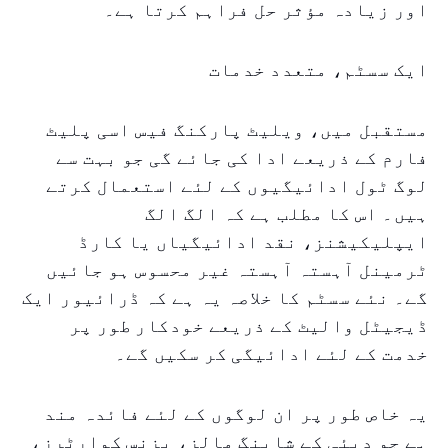
اور زیادہ مؤثر حل فراہم کرتا ہے۔
ایک سسٹم، متعدد خدمات
مستقبل میں، ویلیٹ پارکنگ فیس اسی پلیٹ
فارم کے ذریعے ادا کی جائے گی جو بہت سے
لوگ ٹول ادائیگیوں کے لئے استعمال کرتے
ہیں۔ اس کا مطلب ہے کہ الگ الگ
ایپلیکیشنز، نقد ادائیگیاں یا کارڈ
ٹرمینل آہستہ آہستہ غیر محسوس ہو جائیں
گے۔ نئے سسٹم کا خلاصہ یہ ہے کہ ڈرائیور ایک
ڈیجیٹل والیٹ کے ذریعے خودکار طور پر
خدمت کے لئے ادائیگی کر سکیں گے۔
یہ خاص طور پر ان لوگوں کے لئے فائدہ مند
ہے جو دبئی کے شاپنگ مالز، بزنس کوارٹرز،