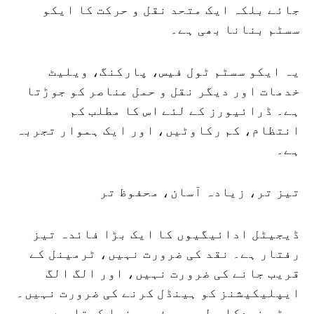
جائے بلکہ ایک متحد نقل و حرکت کا ایکو
سسٹم بنانا بھی ہے۔
یہ ایکو سسٹم ٹول فیس، پارکنگ، ویلیٹ
خدمات اور دیگر نقل و حمل عناصر کو جوڑتا
ہے۔ ڈرائیورز کے لئے اس کا مطلب کم
انتظام، کم رکاوٹیں، اور ایک ہموار تجربہ
ہے۔
تیز تر، زیادہ آسان، محفوظ تر
ڈیجیٹل ادائیگیوں کا ایک بڑا فائدہ تیز
رفتار ہے۔ نقد کی ضرورت نہیں، ٹرمینل کے
قریب جانے کی ضرورت نہیں، اور الگ الگ
ایپلیکیشنز کو ہینڈل کرنے کی ضرورت نہیں۔
سسٹم خودکار طور پر فیس منہا کرتا ہے، جس