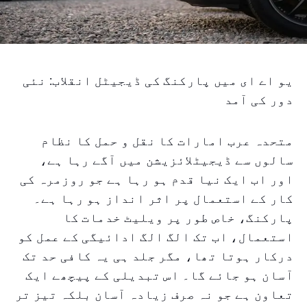
یو اے ای میں پارکنگ کی ڈیجیٹل انقلاب: نئی
دور کی آمد
متحدہ عرب امارات کا نقل و حمل کا نظام
سالوں سے ڈیجیٹلائزیشن میں آگے رہا ہے،
اور اب ایک نیا قدم ہو رہا ہے جو روزمرہ کی
کار کے استعمال پر اثر انداز ہو رہا ہے۔
پارکنگ، خاص طور پر ویلیٹ خدمات کا
استعمال، اب تک الگ الگ ادائیگی کے عمل کو
درکار ہوتا تھا، مگر جلد ہی یہ کافی حد تک
آسان ہو جائے گا۔ اس تبدیلی کے پیچھے ایک
تعاون ہے جو نہ صرف زیادہ آسان بلکہ تیز تر