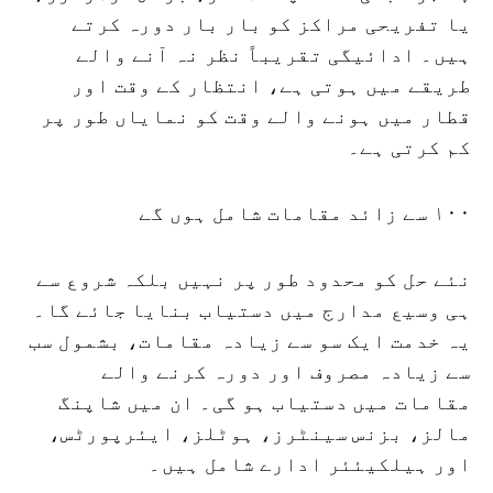
یا تفریحی مراکز کو بار بار دورہ کرتے
ہیں۔ ادائیگی تقریباً نظر نہ آنے والے
طریقے میں ہوتی ہے، انتظار کے وقت اور
قطار میں ہونے والے وقت کو نمایاں طور پر
کم کرتی ہے۔
۱۰۰ سے زائد مقامات شامل ہوں گے
نئے حل کو محدود طور پر نہیں بلکہ شروع سے
ہی وسیع مدارج میں دستیاب بنایا جائے گا۔
یہ خدمت ایک سو سے زیادہ مقامات، بشمول سب
سے زیادہ مصروف اور دورہ کرنے والے
مقامات میں دستیاب ہو گی۔ ان میں شاپنگ
مالز، بزنس سینٹرز، ہوٹلز، ایئرپورٹس،
اور ہیلکیئئر ادارے شامل ہیں۔