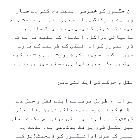
ان جگہوں کو خصوصی اہمیت دی گئی ہے جہاں
ویلیٹ پارکنگ پہلے سے ہی بنیادی خدمت ہے،
جیسے کہ دبئی کے پریمیم شاپنگ مالز یا
مالیاتی مراکز۔ انضمام کا مقصد یہ ہے کہ
ڈرائیورز کو ادائیگی کے طریقے کے بارے
میں الگ سے سوچنے کی ضرورت نہ ہو – سب کچھ
ایک ہی جگہ میں، ایک ہی سسٹم میں ہوتا ہے۔
نقل و حرکت کی ایک نئی سطح
یو اے ای طویل عرصے سے اپنے نقل و حمل کے
نظام کو نہ صرف جدید بلکہ ذہین بنانے کی
کوشش کر رہا ہے۔ یہ نئی ترقی اس حکمت عملی
میں مکمل طور پر فٹ بیٹھتی ہے۔ مقصد یہ
نہیں کہ صرف ادائیگیوں کو ڈیجیٹلائز کیا