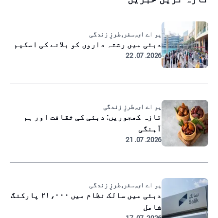
یو اے ای, سفر, طرزِ زندگی
دبئی میں رشتہ داروں کو بلانے کی اسکیم
2026. 07. 22
یو اے ای, طرزِ زندگی
تازہ کھجوریں: دبئی کی ثقافت اور ہم
آہنگی
2026. 07. 21
یو اے ای, سفر, طرزِ زندگی
دبئی میں سالک نظام میں ۲۱،۰۰۰ پارکنگ
شامل