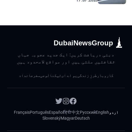
2026. 07. 17
DubaiNewsGroup
دبئی دریافت کریں: ایک جدید عجوبہ جہاں
ثقافتیں ملتی ہیں اور مواقع لامحدود ہیں
کاروبار
طرزِ زندگی
یو اے ای
ٹیکنالوجی
سفر
جائداد
اردو
English
Русский
中文
हिंदी
Español
Português
Français
Slovenský
Magyar
Deutsch