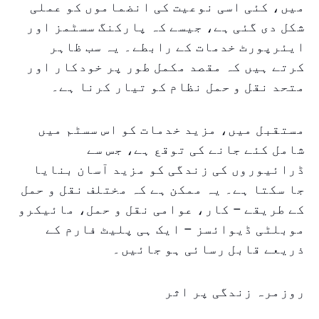
میں، کئی اسی نوعیت کی انضماموں کو عملی
شکل دی گئی ہے، جیسے کہ پارکنگ سسٹمز اور
ایئرپورٹ خدمات کے رابطے۔ یہ سب ظاہر
کرتے ہیں کہ مقصد مکمل طور پر خودکار اور
متحد نقل و حمل نظام کو تیار کرنا ہے۔
مستقبل میں، مزید خدمات کو اس سسٹم میں
شامل کئے جانے کی توقع ہے، جس سے
ڈرائیوروں کی زندگی کو مزید آسان بنایا
جا سکتا ہے۔ یہ ممکن ہے کہ مختلف نقل و حمل
کے طریقے – کار، عوامی نقل و حمل، مائیکرو
موبلٹی ڈیوائسز – ایک ہی پلیٹ فارم کے
ذریعے قابل رسائی ہو جائیں۔
روزمرہ زندگی پر اثر