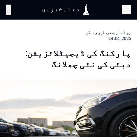
دبئیخبریں
تلاش
یو اے ای, سفر, طرزِ زندگی
2026. 04. 24
پارکنگ کی ڈیجیٹلائزیشن:
دبئی کی نئی چھلانگ