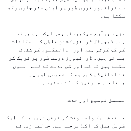
سے ڈرائیور فوری طور پر اپنی سفر جاری رکھ
سکتا ہے۔
مزید برآں، سیکیورٹی بھی ایک اہم پہلو
ہے۔ ڈیجیٹل ٹرانزیکشنز غلطی کے امکانات
کو کم کرتی ہیں اور ادائیگیوں کو شفاف
بناتی ہیں۔ ڈرائیورز درست طور پر ٹریک کر
سکتے ہیں کہ کب اور کس خدمت کے لئے انہوں
نے ادائیگی کی، جو کہ خصوصی طور پر
باقاعدہ صارفین کے لئے مفید ہے۔
مسلسل توسیع اور جدت
یہ قدم ایک واحد وقت کی ترقی نہیں بلکہ ایک
طویل عمل کا اگلا مرحلہ ہے۔ حالیہ زمانے