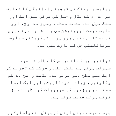
ویلیٹ پارکنگ کی ڈیجیٹل ادائیگی کا تعارف
یو اے ای کے نقل و حمل کی ترقی میں ایک اور
سنگ میل ہے۔ متحد سسٹم، وسیع مدارج، اور
صارف دوست آپریٹیشن سب یہ اشارہ دیتے ہیں
کہ مستقبل مکمل طور پر انٹیگریٹڈ، سمارٹ
موبائلیٹی حل کے بارے میں ہے۔
ڈرائیوروں کے لئے، اس کا مطلب نہ صرف
سہولت ہوتی ہے بلکہ نقل و حرکت کے تجربے کی
ایک نئی سطح بھی ہوتی ہے۔ مقصد واضح ہے: کم
رکاوٹیں، زیادہ خودکاریت، اور ایک ایسا
سسٹم جو روزمرہ کی ضروریات کو نظر انداز
کرتے ہوئے خدمت کرتا ہے۔
جیسے جیسے دبئی اپنی ڈیجیٹل انفراسٹرکچر