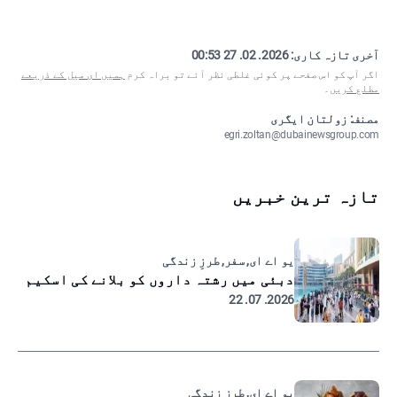
آخری تازہ کاری:
2026. 02. 27 00:53
اگر آپ کو اس صفحے پر کوئی غلطی نظر آئے تو براہ کرم
ہمیں ای میل کے ذریعے
مطلع کریں
۔
مصنف: زولتان ایگری
egri.zoltan@dubainewsgroup.com
تازہ ترین خبریں
یو اے ای, سفر, طرزِ زندگی
دبئی میں رشتہ داروں کو بلانے کی اسکیم
2026. 07. 22
یو اے ای, طرزِ زندگی