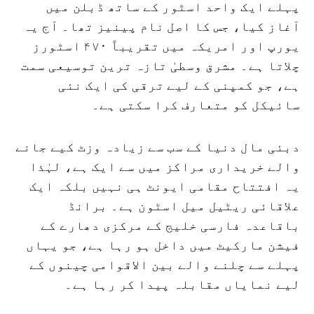
پہلے ایک واحد اسٹور کے ساتھ ڈبلن میں
آغاز کیا، جس کا اصل نام پینیز تھا۔ آج یہ
یورپ اور امریکہ میں تقریباً ۴۷۰ اسٹورز
چلاتا ہے۔ مشرق وسطیٰ تازہ ترین توسیعی سمت
ہے، جو کمپنی کے لیے ترقی کی ایک نئی
سائیکل کو متعارف کرا سکتی ہے۔
دبئی مال دنیا کے سب سے زیادہ وزٹ کیے جانے
والے خریداری مراکز میں سے ایک ہے، لہٰذا
یہ افتتاح مقامی ایونٹ ہی نہیں بلکہ ایک
علاقائی ریٹیل میل اسٹون ہے۔ برانڈ
باقاعدہ فارسی خلیج کے مرکزی دھارے کے
فیشن مارکیٹ میں داخل ہو رہا ہے، جو یہاں
پہلے سے چلنے والے بین الاقوامی چینوں کے
لیے نمایاں مقابلہ پیدا کر رہا ہے۔