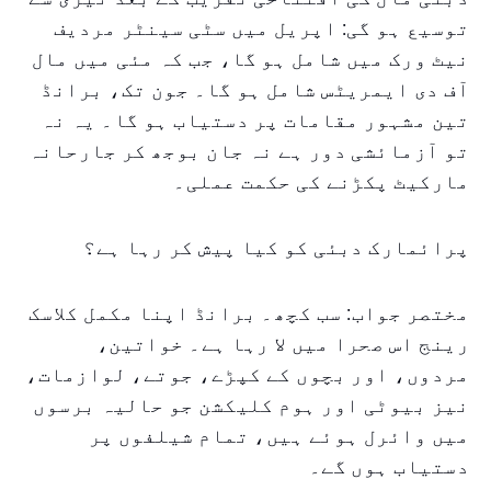
توسیع ہو گی: اپریل میں سٹی سینٹر مردیف
نیٹ ورک میں شامل ہو گا، جب کہ مئی میں مال
آف دی ایمریٹس شامل ہو گا۔ جون تک، برانڈ
تین مشہور مقامات پر دستیاب ہو گا۔ یہ نہ
تو آزمائشی دور ہے نہ جان بوجھ کر جارحانہ
مارکیٹ پکڑنے کی حکمت عملی۔
پرائمارک دبئی کو کیا پیش کر رہا ہے؟
مختصر جواب: سب کچھ۔ برانڈ اپنا مکمل کلاسک
رینج اس صحرا میں لا رہا ہے۔ خواتین،
مردوں، اور بچوں کے کپڑے، جوتے، لوازمات،
نیز بیوٹی اور ہوم کلیکشن جو حالیہ برسوں
میں وائرل ہوئے ہیں، تمام شیلفوں پر
دستیاب ہوں گے۔