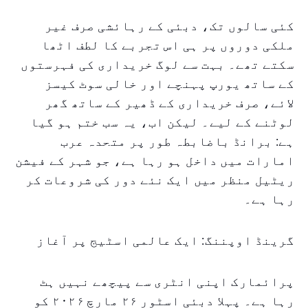
کئی سالوں تک، دبئی کے رہائشی صرف غیر
ملکی دوروں پر ہی اس تجربے کا لطف اٹھا
سکتے تھے۔ بہت سے لوگ خریداری کی فہرستوں
کے ساتھ یورپ پہنچے اور خالی سوٹ کیسز
لائے، صرف خریداری کے ڈھیر کے ساتھ گھر
لوٹنے کے لیے۔ لیکن اب، یہ سب ختم ہو گیا
ہے: برانڈ باضابطہ طور پر متحدہ عرب
امارات میں داخل ہو رہا ہے، جو شہر کے فیشن
ریٹیل منظر میں ایک نئے دور کی شروعات کر
رہا ہے۔
گرینڈ اوپننگ: ایک عالمی اسٹیج پر آغاز
پرائمارک اپنی انٹری سے پیچھے نہیں ہٹ
رہا ہے۔ پہلا دبئی اسٹور ۲۶ مارچ ۲۰۲۶ کو