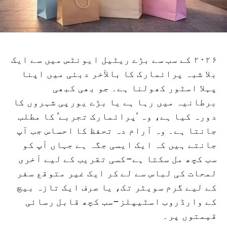
۲۰۲۶ کے سب سے بڑے ریٹیل ایونٹس میں سے ایک
بلا شبہ پرائمارک کا بالآخر دبئی میں اپنا
پہلا اسٹور کھولنا ہے۔ جو بھی کبھی
برطانیہ میں رہا ہے یا بڑے یورپی شہروں کا
دورہ کیا ہے، وہ 'پرائمارک تجربے' کا مطلب
جانتا ہے۔ وہ آرام دہ تحفظ کا احساس جب آپ
جانتے ہیں کہ ایک ایسی جگہ ہے جہاں آپ کو
سب کچھ مل سکتا ہے–کسی تقریب کے لیے آخری
لمحات کی لباس سے لے کر ایک غیر متوقع سفر
کے لیے گرم سویٹر تک، یا صرف ایک تازہ بیچ
کے وارڈروب اسٹیپلز–سب کچھ قابل رسائی
قیمتوں پر۔