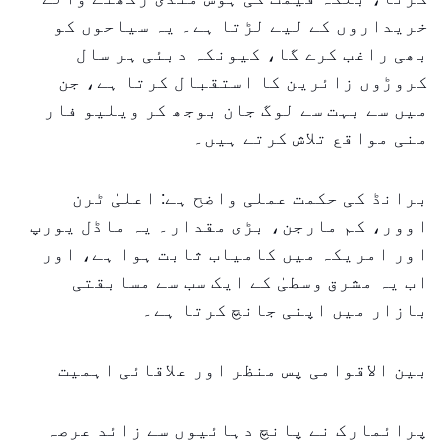
خریداروں کے لیے لڑتا ہے۔ یہ سیاحوں کو
بھی راغب کرے گا، کیونکہ دبئی ہر سال
کروڑوں زائرین کا استقبال کرتا ہے، جن
میں سے بہت سے لوگ جان بوجھ کر ویلیو فار
منی مواقع تلاش کرتے ہیں۔
برانڈ کی حکمت عملی واضح ہے: اعلیٰ ٹرن
اوور، کم مارجن، بڑی مقدار۔ یہ ماڈل یورپ
اور امریکہ میں کامیاب ثابت ہوا ہے، اور
اب یہ مشرق وسطیٰ کے ایک سب سے مسابقتی
بازار میں اپنی جانچ کرتا ہے۔
بین الاقوامی پس منظر اور علاقائی اہمیت
پرائمارک نے پانچ دہائیوں سے زائد عرصہ