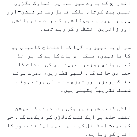
اندراج کے بارے میں ہے۔ پرائمارک لگژری
نہیں پیش کرتا، بلکہ قابل رسائی فیشن–اور
یہی وہ چیز ہے جس کا شہر کے بہت سے رہائشی
اور زائرین انتظار کر رہے تھے۔
سوال یہ نہیں رہ گیا کہ افتتاح کامیاب ہو
گا یا نہیں، بلکہ اس بات کا ہے کہ برانڈ
کتنی جلدی روزمرہ خریداری کی عادات کا
حصہ بن جائے گا۔ لمبی قطاریں، بھرے ہوئے
فٹنگ رومز، اور تیزی سے خالی ہوتے ہوئے
شیلف تقریباً یقینی ہیں۔
الٹی گنتی شروع ہو چکی ہے۔ دبئی کا فیشن
نقشہ جلد ہی ایک نئے کھلاڑی کو دیکھے گا، جو
کم قیمت اسٹائل کی دنیا میں ایک نئے دور کا
آغاز کر رہا ہے۔