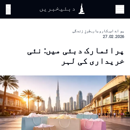
دبئیخبریں
تلاش
یو اے ای, کاروبار, طرزِ زندگی
2026. 02. 27
پرائمارک دبئی میں: نئی
خریداری کی لہر