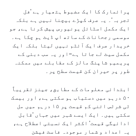
پرائمارک کا ایک مضبوط ہتھیار ہے 'فل
تجربہ'۔ یہ صرف کپڑے بیچنا نہیں ہے بلکہ
ایک مکمل اسٹائل یونیورس پیش کرنا ہے، جو
موسمی رجحانات کے ساتھ اپ ڈیٹ ہو چکا ہے۔
خریدار صرف ایک آئٹم نہیں لیتا بلکہ ایک
مکمل سیٹ لے جاتا ہے–اور یہ سب دبئی کے
پریمیم شاپنگ مالز کے مقابلے میں ممکنہ
طور پر حیران کن قیمت سطح پر۔
ابتدائی معلومات کے مطابق، جینز تقریباً
۵۰ درہم میں دستیاب ہو سکتی ہے، اور بیسک
ٹی شرٹس اتنی کم قیمت پر ۱۵ درہم میں مل
سکتی ہیں۔ ایک ایسے شہر میں جہاں 'قابل
ادائیگی قیمت' اکثر ایک نسبتی اصطلاح ہے،
یہ اعداد و شمار موجودہ فاسٹ فیشن