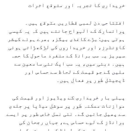
خریداری کا تجربہ اور متوقع اثرات
افتتاحی دن لمبی قطاریں متوقع ہیں۔
پرائمارک کے الہواح جانتے ہیں کہ یہ کیسی
ہوتی ہیں: بڑے کاغذی بیگز، بھرے ہوئے کیشر
کاؤنٹرز، اور خریداروں کی لڑکھڑاتی ہوئی
سیریز یہ سب برانڈ کے منفرد ماحول کا حصہ
ہیں۔ دبئی میں، یہ سب ایک نئی سامعین سے
ملیں گے جو قیمت کے لحاظ سے حساس اور
ڈیجیٹل طور پر فعال ہیں۔
پہلی بار خریداری کے ویڈیوز اور قیمت کی
موازنات ممکنہ طور پر سوشل میڈیا پر جلدی
سے پھیل جائیں گے۔ نئی نسل خاص طور پر ایسے
برانڈز کے لیے حساس ہے، جہاں رجحان کی
پیروی اور قیمت کی لحاظ کی اہمیت یکجا