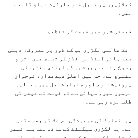
کھلاڑیوں پر قابل قدر مارکیٹ دباؤ ڈالتے
ہیں۔
قیمتی شہر میں قیمت کی تنظیم
ایک عالمی لگژری ہب کے طور پر معروف، دبئی
میں ہائی اینڈ برانڈز کی تسلط میں اثر و
رسوخ ہے۔ تاہم، شہر کی آبادی انتہائی
متنوع ہے، جس میں اعلیٰ عہدیدار، نوجوان
پروفیشنلز، اور طلباء شامل ہیں۔ حالیہ
برسوں میں، سچائی سے کم قیمت کے فیشن کی
طلب بڑھ رہی ہے۔
پرائمارک کی موجودگی اس خلا کو بھر سکتی
ہے۔ یہ لگژری سیگمنٹ کے ساتھ مقابلہ نہیں
کرتا، بلکہ قیمت کی ہوش مندی رکھنے والے