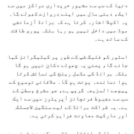
دنیا کے سب سے مشہور خریداری مراکز میں سے
ایک، دبئی مال میں اپنے دروازے کھولے گا۔
یہ اکیلا اشارہ کرتا ہے کہ برانڈ آزمائشی
موڈ میں داخل نہیں ہو رہا بلکہ پوری طاقت
کے ساتھ ہے۔
اسٹور کو فلیگ شپ کے طور پر کیٹیگرائز کیا
جائے گا، یعنی یہ چھوٹے دکان نہیں ہو گا
بلکہ برانڈ کی مکمل رینج کی نمائش کرتا
ہوا نمائندہ یونٹ ہو گا۔ علاقائی توسیع کے
پیچھے المزیعہ گروپ ہے، جو مشرق وسطیٰ کے
سب سے مضبوط فرنچائز آپریٹرز میں سے ایک
ہے۔ یہ شراکت برانڈ کے لیے سنگین لاجسٹک
اور مارکیٹ معاونت فراہم کرتی ہے۔
دبئی مال کی افتتاحی تقریب کے بعد تیزی سے