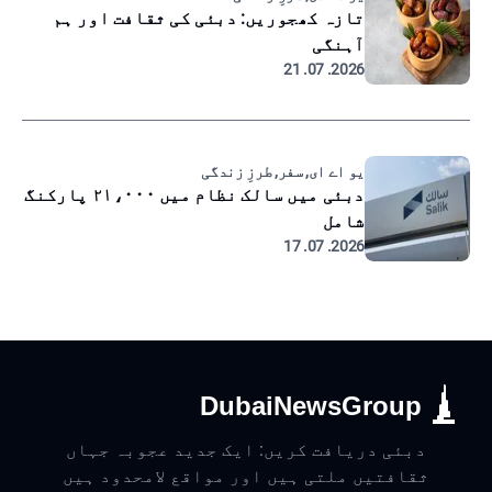
تازہ کھجوریں: دبئی کی ثقافت اور ہم
آہنگی
2026. 07. 21
یو اے ای, سفر, طرزِ زندگی
دبئی میں سالک نظام میں ۲۱،۰۰۰ پارکنگ
شامل
2026. 07. 17
DubaiNewsGroup
دبئی دریافت کریں: ایک جدید عجوبہ جہاں
ثقافتیں ملتی ہیں اور مواقع لامحدود ہیں