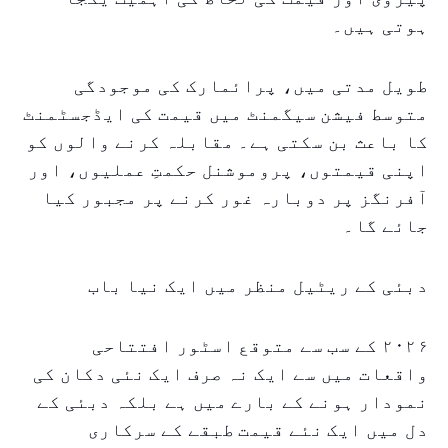
ہوتی ہیں۔
طویل مدتی میں، پرائمارک کی موجودگی
متوسط فیشن سیگمنٹ میں قیمت کی ایڈجسٹمنٹ
کا باعث بن سکتی ہے۔ مقابلہ کرنے والوں کو
اپنی قیمتوں، پروموشنل حکمتِ عملیوں، اور
آفرنگز پر دوبارہ غور کرنے پر مجبور کیا
جائے گا۔
دبئی کے ریٹیل منظر میں ایک نیا باب
۲۰۲۶ کے سب سے متوقع اسٹور افتتاحی
واقعات میں سے ایک نہ صرف ایک نئی دکان کی
نمودار ہونے کے بارے میں ہے بلکہ دبئی کے
دل میں ایک نئے قیمت طبقے کے سرکاری