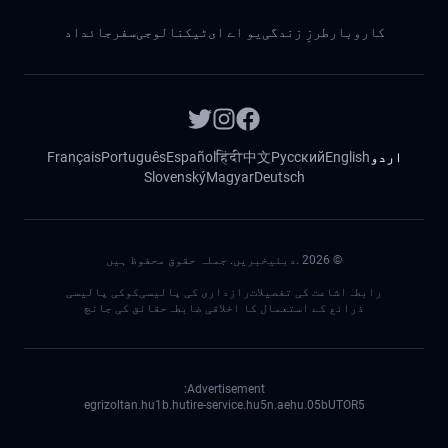
کاروبار
طرزِ زندگی
یو اے ای
ٹیکنالوجی
سفر
جائداد
اردو
English
Русский
中文
हिंदी
Español
Português
Français
Slovenský
Magyar
Deutsch
©
2026
.دبئیخبریں. جملہ حقوق محفوظ ہیں
رابطہ
اشاعت کی تفصیلات
رازداری کی پالیسی
کوکی پالیسی
ذرائع کے استعمال کا اخلاقی ضابطہ
حقائق کی جانچ
Advertisement:
egrizoltan.hu
1b.hu
tire-service.hu
5n.ae
05.hu
bUTOR5