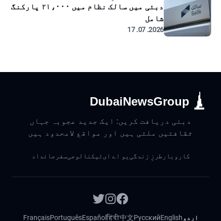
دبئی میں سالک نظام میں ۲۱،۰۰۰ پارکنگ
شامل
2026. 07. 17
DubaiNewsGroup
دبئی دریافت کریں: ایک جدید عجوبہ جہاں
ثقافتیں ملتی ہیں اور مواقع لامحدود ہیں
کاروبار
طرزِ زندگی
یو اے ای
ٹیکنالوجی
سفر
جائداد
اردو
English
Русский
中文
हिंदी
Español
Português
Français