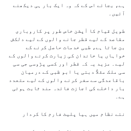
ہے، بجائے اس کے کہ وہ ایک بار ہی دیکھنے
آئیں۔
طویل قیام کا آپشن خاص طور پر کاروباری
مقاصد کے لیے قطر جانے والوں کے لیے دلکش
بن جاتا ہے، طبی خدمات حاصل کرنے کے
خواہاں یا خاندان کی زیارت کرنے والوں کے
لیے۔ مزید یہ کہ قطر اور کسی پڑوسی جی سی
سی ملک مثلاً دبئی یا ابو ظبی کے درمیان
باقاعدگی سے سفر کرنے والوں کے لیے متعدد
بار داخلے کی اجازت فائدہ مند ثابت ہوتی
ہے۔
نئے نظام میں ہیا پلیٹ فارم کا کردار