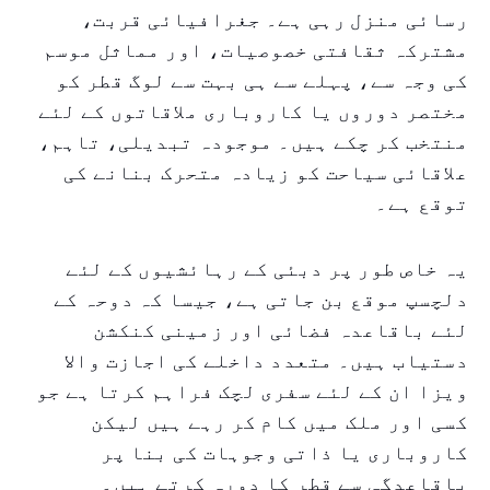
رسائی منزل رہی ہے۔ جغرافیائی قربت،
مشترکہ ثقافتی خصوصیات، اور مماثل موسم
کی وجہ سے، پہلے سے ہی بہت سے لوگ قطر کو
مختصر دوروں یا کاروباری ملاقاتوں کے لئے
منتخب کر چکے ہیں۔ موجودہ تبدیلی، تاہم،
علاقائی سیاحت کو زیادہ متحرک بنانے کی
توقع ہے۔
یہ خاص طور پر دبئی کے رہائشیوں کے لئے
دلچسپ موقع بن جاتی ہے، جیسا کہ دوحہ کے
لئے باقاعدہ فضائی اور زمینی کنکشن
دستیاب ہیں۔ متعدد داخلے کی اجازت والا
ویزا ان کے لئے سفری لچک فراہم کرتا ہے جو
کسی اور ملک میں کام کر رہے ہیں لیکن
کاروباری یا ذاتی وجوہات کی بنا پر
باقاعدگی سے قطر کا دورہ کرتے ہیں۔