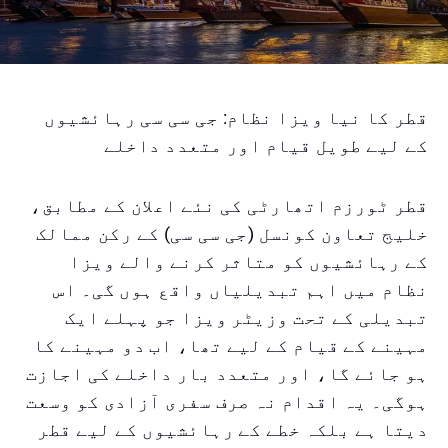
قطر کا نیا ویزا نظام: جی سی سی رہائشیوں
کے لیے طویل قیام اور متعدد داخلے
قطر ٹورزم اتھارٹی کی نئے اعلان کے مطابق،
خلیج تعاون کونسل (جی سی سی) کے رکن ممالک
کے رہائشیوں کو متاثر کرنے والے ویزا
نظام میں اہم تبدیلیاں واقع ہوں گی۔ اس
تبدیلی کے تحت وزیٹر ویزا جو پہلے ایک
مہینے کے قیام کے لیے تھا، اب دو مہینے کا
ہو جائے گا، اور متعدد بار داخلے کی اجازت
ہوگی۔ یہ اقدام نہ صرف سفری آزادی کو وسعت
دیتا ہے بلکہ خطے کے رہائشیوں کے لیے قطر