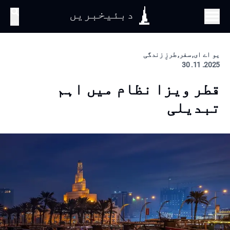
دبئیخبریں
تلاش
یو اے ای, سفر, طرزِ زندگی
2025. 11. 30
قطر ویزا نظام میں اہم
تبدیلی