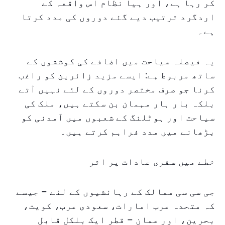
کر رہا ہے، اور ہیا نظام اس واقعہ کے
اردگرد ترتیب دیے گئے دوروں کی مدد کرتا
ہے۔
یہ فیصلہ سیاحت میں اضافے کی کوششوں کے
ساتھ مربوط ہے: ایسے مزید زائرین کو راغب
کرنا جو صرف مختصر دوروں کے لئے نہیں آتے
بلکہ بار بار مہمان بن سکتے ہیں، ملک کی
سیاحت اور ہوٹلنگ کے شعبوں میں آمدنی کو
بڑھانے میں مدد فراہم کرتے ہیں۔
خطے میں سفری عادات پر اثر
جی سی سی ممالک کے رہائشیوں کے لئے – جیسے
کہ متحدہ عرب امارات، سعودی عرب، کویت،
بحرین، اور عمان – قطر ایک بلکل قابل