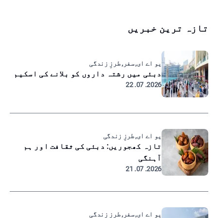
تازہ ترین خبریں
یو اے ای, سفر, طرزِ زندگی
دبئی میں رشتہ داروں کو بلانے کی اسکیم
2026. 07. 22
یو اے ای, طرزِ زندگی
تازہ کھجوریں: دبئی کی ثقافت اور ہم
آہنگی
2026. 07. 21
یو اے ای, سفر, طرزِ زندگی