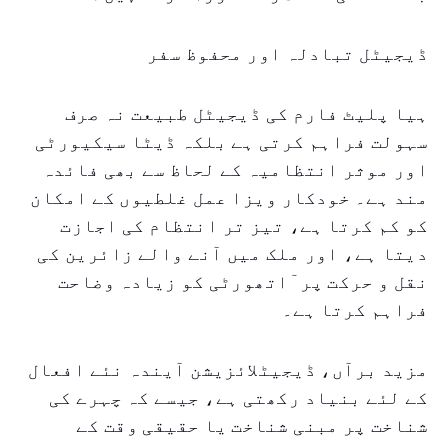
ڈیجیٹل تبادلہ اور محفوظ سفر
ہیا پلیٹ فارم کی ڈیجیٹل طبیعت نہ صرف
سہولت فراہم کرتی ہے بلکہ ڈیٹا سیکیورٹی
اور موثر انتظامیہ کے لحاظ سے بھی فائدہ
مند ہے۔ خودکار ویزا عمل غلطیوں کے امکان
کو کم کرتا ہے، تیز تر انتظام کی اجازت
دیتا ہے، اور ملک میں آنے والے زائرین کی
نقل و حرکت پر ٓاتھورٹی کو زیادہ وضاحت
فراہم کرتا ہے۔
مزید برآں، ڈیجیٹلائزیشن آیندہ نئے افعال
کے لئے بنیاد رکھتی ہے، جیسے کہ چہرے کی
شناخت پر مبنی شناخت یا حقیقی وقت کے