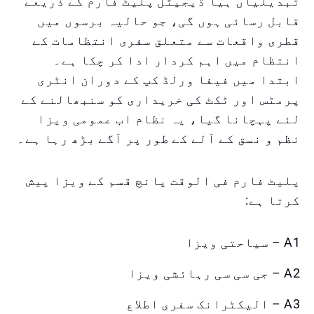
تبدیلیاں ہیا ڈیجیٹل پلیٹ فارم کے ذریعے
قابل رسائی ہوں گی، جو حالیہ برسوں میں
قطری واقعات سے متعلق سفری انتظامات کے
انتظام میں اہم کردار ادا کر چکا ہے۔
ابتدا میں فیفا ورلڈ کپ کے دوران انٹری
پرمٹس اور ٹکٹ کی خریداری کو سنبھالنے کے
لئے پہچانا گیا، یہ نظام اب عمومی ویزا
نظم و نسق کے آلے کے طور پر آگے بڑھ رہا ہے۔
پلیٹ فارم فی الوقت پانچ قسم کے ویزا پیش
کرتا ہے:
A1 – سیاحتی ویزا
A2 – جی سی سی رہائشی ویزا
A3 – الیکٹرانک سفری اطلاع