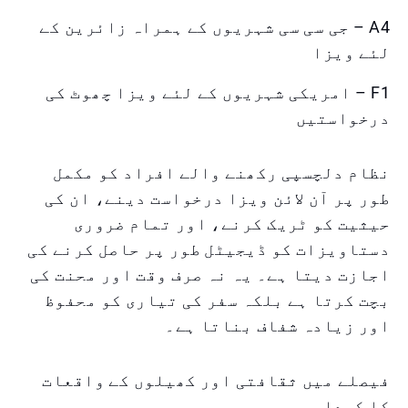
A4 – جی سی سی شہریوں کے ہمراہ زائرین کے
لئے ویزا
F1 – امریکی شہریوں کے لئے ویزا چھوٹ کی
درخواستیں
نظام دلچسپی رکھنے والے افراد کو مکمل
طور پر آن لائن ویزا درخواست دینے، ان کی
حیثیت کو ٹریک کرنے، اور تمام ضروری
دستاویزات کو ڈیجیٹل طور پر حاصل کرنے کی
اجازت دیتا ہے۔ یہ نہ صرف وقت اور محنت کی
بچت کرتا ہے بلکہ سفر کی تیاری کو محفوظ
اور زیادہ شفاف بناتا ہے۔
فیصلے میں ثقافتی اور کھیلوں کے واقعات
کا کردار