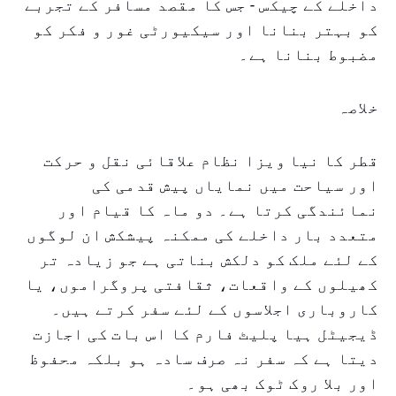
داخلے کے چیکس - جس کا مقصد مسافر کے تجربے
کو بہتر بنانا اور سیکیورٹی غور و فکر کو
مضبوط بنانا ہے۔
خلاصہ
قطر کا نیا ویزا نظام علاقائی نقل و حرکت
اور سیاحت میں نمایاں پیش قدمی کی
نمائندگی کرتا ہے۔ دو ماہ کا قیام اور
متعدد بار داخلے کی ممکنہ پیشکش ان لوگوں
کے لئے ملک کو دلکش بناتی ہے جو زیادہ تر
کھیلوں کے واقعات، ثقافتی پروگراموں، یا
کاروباری اجلاسوں کے لئے سفر کرتے ہیں۔
ڈیجیٹل ہیا پلیٹ فارم کا اس بات کی اجازت
دیتا ہے کہ سفر نہ صرف سادہ ہو بلکہ محفوظ
اور بلا روک ٹوک بھی ہو۔