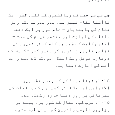
جی سی سی خطے کے رہائشیوں کے لئے، قطر ایک
ناآشنا مقام نہیں ہے، پھر بھی سابقہ ویزا
نظام کی پابندیاں – خاص طور پر ایک دفعہ
داخلے کی اجازت اور مختصر قیام کی مدت –
اکثر رکاوٹ کے طور پر کام کرتی تھیں۔ نیا
نظام، تاہم، زائرین کو بغیر کسی تکلیف کے
دوبارہ طویل ویک اینڈ ایونٹس کے لئے واپس
آنے کی اجازت دیتا ہے۔
۲۰۲۵ء فیفا ورلڈ کپ کے بعد، قطر بین
الاقوامی اور علاقائی کھیلوں کے واقعات کی
میزبانی پر زور دینا جاری رکھتا ہے۔
۲۰۲۵ء عرب کپ، مثال کے طور پر، پہلے ہی
ہزاروں دلچسپ زائرین کو اپنی طرف متوجہ