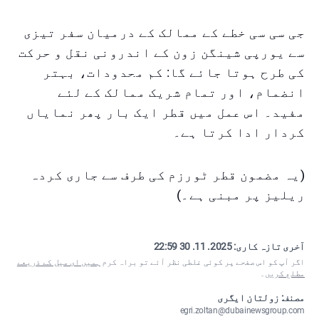
جی سی سی خطے کے ممالک کے درمیان سفر تیزی
سے یورپی شینگن زون کے اندرونی نقل و حرکت
کی طرح ہوتا جائے گا: کم محدودات، بہتر
انضمام، اور تمام شریک ممالک کے لئے
مفید۔ اس عمل میں قطر ایک بار پھر نمایاں
کردار ادا کرتا ہے۔
(یہ مضمون قطر ٹورزم کی طرف سے جاری کردہ
ریلیز پر مبنی ہے۔)
آخری تازہ کاری:
2025. 11. 30 22:59
اگر آپ کو اس صفحے پر کوئی غلطی نظر آئے تو براہ کرم
ہمیں ای میل کے ذریعے
مطلع کریں
۔
مصنف: زولتان ایگری
egri.zoltan@dubainewsgroup.com