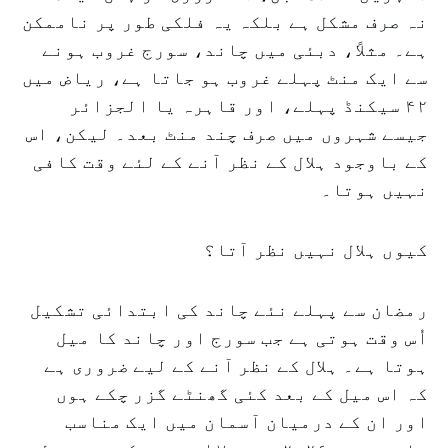
نہ صرف مشکل ہے بلکہ یہ فلکی طور پر ناممکن
ہے۔ مثلاً، دبئی میں چاند، سورج غروب ہونے
سے ایک منٹ پہلے غروب ہو جاتا ہے، ریاض میں
۴۲ سیکنڈ پہلے، اور قاہرہ یا الجزائر
جیسے شہروں میں صرف چند منٹ بعد۔ لیکن، اس
کے باوجود ہلال کے نظر آنے کے لئے وقت کافی
نہیں ہوتا۔
کیوں ہلال نہیں نظر آتا؟
رمضان سے پہلے نئے چاند کی ابتدائی تشکیل
اُس وقت ہوتی ہے جب سورج اور چاند کا میل
ہوتا ہے۔ ہلال کے نظر آنے کے لیے ضروری ہے
کہ اس میل کے بعد کئی گھنٹے گزر چکے ہوں
اور ان کے درمیان آسمان میں ایک مناسب