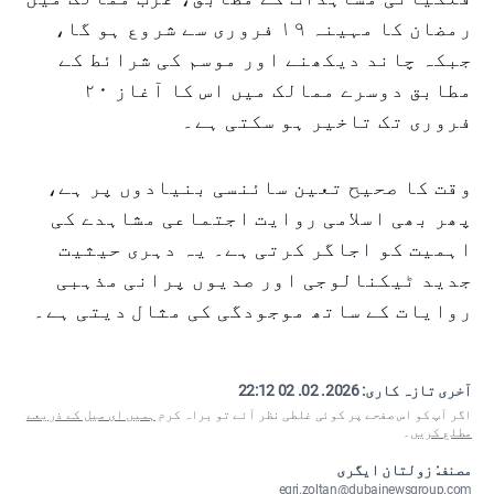
رمضان کا مہینہ ۱۹ فروری سے شروع ہو گا،
جبکہ چاند دیکھنے اور موسم کی شرائط کے
مطابق دوسرے ممالک میں اس کا آغاز ۲۰
فروری تک تاخیر ہو سکتی ہے۔
وقت کا صحیح تعین سائنسی بنیادوں پر ہے،
پھر بھی اسلامی روایت اجتماعی مشاہدے کی
اہمیت کو اجاگر کرتی ہے۔ یہ دہری حیثیت
جدید ٹیکنالوجی اور صدیوں پرانی مذہبی
روایات کے ساتھ موجودگی کی مثال دیتی ہے۔
آخری تازہ کاری:
2026. 02. 02 22:12
اگر آپ کو اس صفحے پر کوئی غلطی نظر آئے تو براہ کرم
ہمیں ای میل کے ذریعے
مطلع کریں
۔
مصنف: زولتان ایگری
egri.zoltan@dubainewsgroup.com