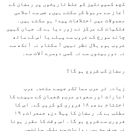
کچھ کمیونٹیز کو غلط تاریخوں پر رمضان کے
آغاز سے مربوط کر سکتے ہیں، جس سے اسلامی
معمولات میں اختلافات پیدا ہو سکتے ہیں۔
فلکیات کے مرکز نے زور دیا ہے کہ جہاں کہیں
چاند سورج کے غروب سے پہلے یا اس کے ساتھ
غروب ہو، ہلال نظر نہیں آ سکتا، نہ آنکھ سے
نہ دوربینوں سے نہ کسی دوسرے آلات سے۔
رمضان کب شروع ہو گا؟
زیادہ تر عرب ممالک، جیسے متحدہ عرب
امارات اور سعودی عرب، شعبان کے مہینے کا
اختتام بدھ، ۱۸ فروری کو کریں گے۔ اس کا
مطلب ہے کہ رمضان کا پہلا دن، جمعرات، ۱۹
فروری سے شروع ہو گا۔ اس وقت کا مقرر ہونا
نہ صرف مذہبی روایات سے بلکہ سائنسی