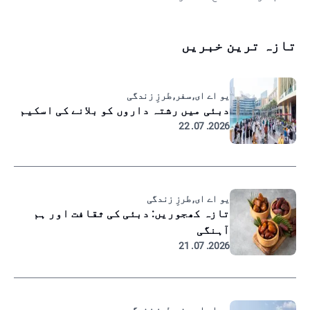
تازہ ترین خبریں
یو اے ای, سفر, طرزِ زندگی
دبئی میں رشتہ داروں کو بلانے کی اسکیم
2026. 07. 22
یو اے ای, طرزِ زندگی
تازہ کھجوریں: دبئی کی ثقافت اور ہم
آہنگی
2026. 07. 21