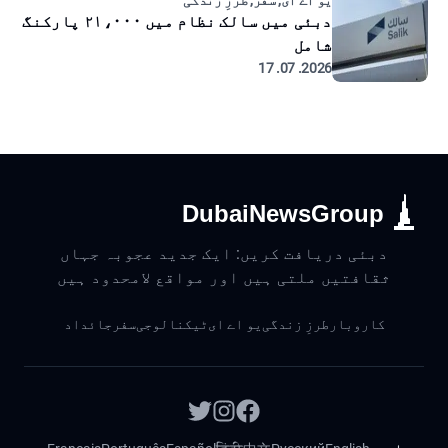
یو اے ای, سفر, طرزِ زندگی
دبئی میں سالک نظام میں ۲۱،۰۰۰ پارکنگ
شامل
2026. 07. 17
DubaiNewsGroup
دبئی دریافت کریں: ایک جدید عجوبہ جہاں
ثقافتیں ملتی ہیں اور مواقع لامحدود ہیں
کاروبار
طرزِ زندگی
یو اے ای
ٹیکنالوجی
سفر
جائداد