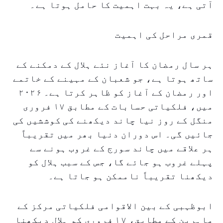
آتی ہے، یہ بہت اہمیت کا حامل ہوتا ہے۔
قمری مراحل کی اہمیت
ہر سال رمضان کا آغاز نئے ہلال کے دمکنے کے
ساتھ ہوتا ہے، جو شعبان کے مہینے کے خاتمے
اور رمضان کے آغاز کو ظاہر کرتا ہے۔ ۲۰۲۶
میں، فلکیاتی حسابات کے مطابق ۱۷ فروری
منگل کے روز نیا چاند دیکھنے کی کوششیں کی
جائیں گی۔ اس دوران دنیا بھر میں تقریباً
ہر علاقے میں چاند سورج کے غروب ہونے سے
پہلے غروب ہو جائے گا، جس کے سبب ہلال کو
دیکھنا تقریباً ناممکن ہو جاتا ہے۔
ابوظہبی کے بین الاقوامی فلکیاتی مرکز کے
ماہرین کے مطابق، ۱۷ فروری کو ہلال دیکھنا