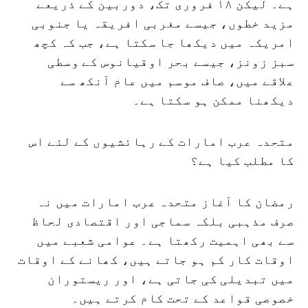
ہے۔ لیکن ۱۸ فروری تک، دوربین کے ذریعے
مزید خطوں، جیسے مغربی افریقہ یا جنوبی
امریکہ میں دیکھا جا سکتا ہے، جب کہ کچھ
سبز زونز، جیسے بحر اوقیانوس کے وسطی
علاقے میں، صاف موسم میں عام آنکھ سے
دیکھنا ممکن ہو سکتا ہے۔
متحدہ عرب امارات کے رہائشیوں کے لئے اس
کا مطلب کیا ہے؟
رمضان کا آغاز متحدہ عرب امارات میں نہ
صرف مذہبی بلکہ سماجی اور اقتصادی لحاظ
سے بھی اہمیت رکھتا ہے۔ عوامی شعبے میں
اوقات کار کم ہو جاتے ہیں، کھانے کے اوقات
میں تبدیلی کی جاتی ہے، اور ریستوران
خصوصی قواعد کے تحت کام کرتے ہیں۔