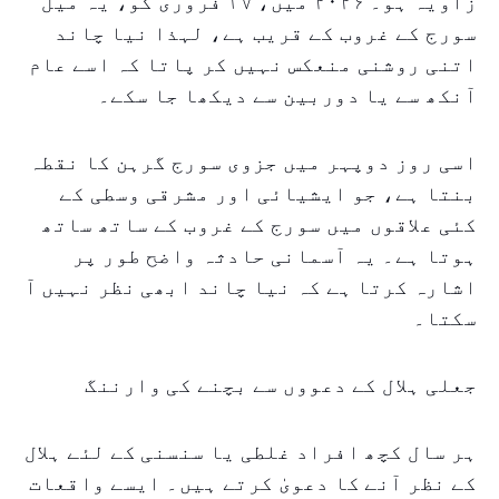
زاویہ ہو۔ ۲۰۲۶ میں، ۱۷ فروری کو، یہ میل
سورج کے غروب کے قریب ہے، لہذا نیا چاند
اتنی روشنی منعکس نہیں کر پاتا کہ اسے عام
آنکھ سے یا دوربین سے دیکھا جا سکے۔
اسی روز دوپہر میں جزوی سورج گرہن کا نقطہ
بنتا ہے، جو ایشیائی اور مشرقی وسطی کے
کئی علاقوں میں سورج کے غروب کے ساتھ ساتھ
ہوتا ہے۔ یہ آسمانی حادثہ واضح طور پر
اشارہ کرتا ہے کہ نیا چاند ابھی نظر نہیں آ
سکتا۔
جعلی ہلال کے دعووں سے بچنے کی وارننگ
ہر سال کچھ افراد غلطی یا سنسنی کے لئے ہلال
کے نظر آنے کا دعویٰ کرتے ہیں۔ ایسے واقعات