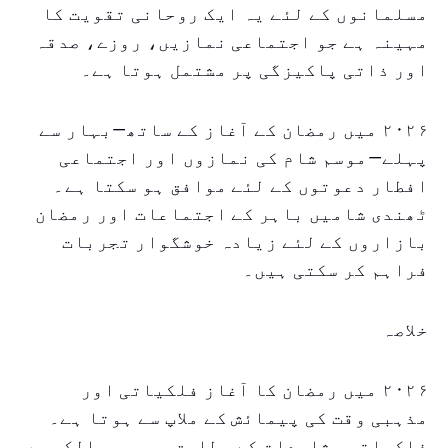
مسلمانوں کے لئے یہ ایک روحانی تقویت کا
مہینہ ہے جو اجتماعی نمازیں، روزے، صدقہ
اور ذاتی پاکیزگی پر مشتمل ہوتا ہے۔
۲۰۲۶ میں رمضان کے آغاز کے ساتھ—بہار سے
پہلے—موسم شام کی نمازوں اور اجتماعی
افطار دعوتوں کے لئے موافق ہو سکتا ہے۔
ٹھندی شامیں باہر کے اجتماعات اور رمضان
بازاروں کے لئے زیادہ خوشگوار تجربات
فراہم کر سکتی ہیں۔
خلاصہ
۲۰۲۶ میں رمضان کا آغاز فلکیاتی اور
مذہبی وقت کی پیمائش کے ملاپ سے ہوتا ہے۔
فلکیاتی مشاہدات کے مطابق، عرب ممالک میں