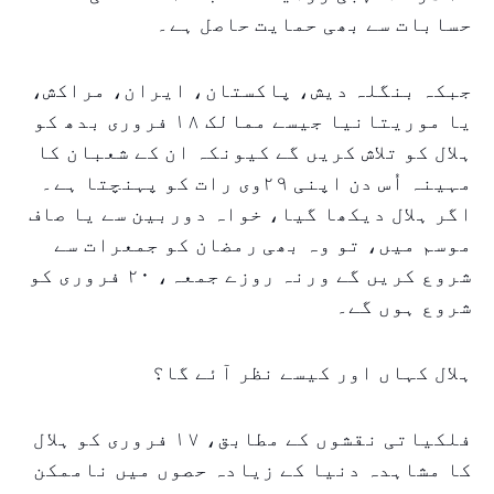
حسابات سے بھی حمایت حاصل ہے۔
جبکہ بنگلہ دیش، پاکستان، ایران، مراکش،
یا موریتانیا جیسے ممالک ۱۸ فروری بدھ کو
ہلال کو تلاش کریں گے کیونکہ ان کے شعبان کا
مہینہ اُس دن اپنی ۲۹وی رات کو پہنچتا ہے۔
اگر ہلال دیکھا گیا، خواہ دوربین سے یا صاف
موسم میں، تو وہ بھی رمضان کو جمعرات سے
شروع کریں گے ورنہ روزے جمعہ، ۲۰ فروری کو
شروع ہوں گے۔
ہلال کہاں اور کیسے نظر آئے گا؟
فلکیاتی نقشوں کے مطابق، ۱۷ فروری کو ہلال
کا مشاہدہ دنیا کے زیادہ حصوں میں ناممکن