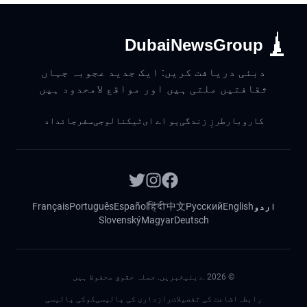
DubaiNewsGroup
دبئی دریافت کریں: ایک جدید عجوبہ جہاں
ثقافتیں ملتی ہیں اور مواقع لامحدود ہیں
کاروبار
طرزِ زندگی
یو اے ای
ٹیکنالوجی
سفر
جائداد
اردو
English
Русский
中文
हिंदी
Español
Português
Français
Slovenský
Magyar
Deutsch
©
2026
.دبئیخبریں. جملہ حقوق محفوظ ہیں
رابطہ
اشاعت کی تفصیلات
رازداری کی پالیسی
کوکی پالیسی