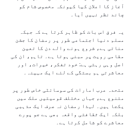
آغاز کا اعلان کیا کیونکہ مخصوص شام کو
چاند نظر نہیں آیا۔
یہ فرق اس بات کو ظاہر کرتا ہے کہ جبکہ
مسلم دنیا اجتماعی طور پر رمضان کا جشن
مناتی ہے، شروع ہونے والے دن کا تعین
مقامی رویت پر مبنی ہوتا ہے۔ تاہم، ان کی
اصل وہی رہتی ہے: خود تفکر، خیرات، اور
معاشرتی ہم بستگی کے لئے ایک مہینہ۔
متحدہ عرب امارات کی سوسائٹی خاص طور پر
متنوع ہے، جہاں مختلف قومیتیں ملک میں
یکجا ہیں۔ لہذا رمضان نہ صرف ایک مذہبی
بلکہ ایک ثقافتی واقعہ بھی ہے جو پورے
معاشرے کو شامل کرتا ہے۔