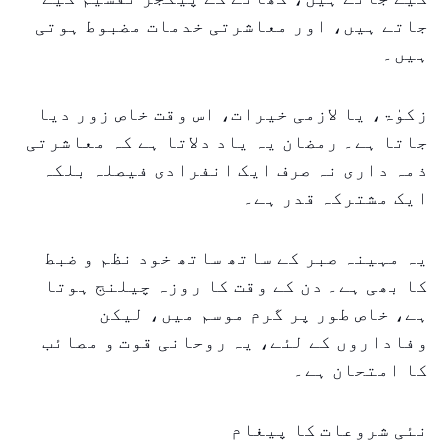
جاتے ہیں، اور معاشرتی خدمات مضبوط ہوتی
ہیں۔
زکوٰۃ، یا لازمی خیرات، اس وقت خاص زور دیا
جاتا ہے۔ رمضان یہ یاد دلاتا ہے کہ معاشرتی
ذمہ داری نہ صرف ایک انفرادی فیصلہ بلکہ
ایک مشترکہ قدر ہے۔
یہ مہینہ صبر کے ساتھ ساتھ خود نظم و ضبط
کا بھی ہے۔ دن کے وقت کا روزہ چیلنج ہوتا
ہے، خاص طور پر گرم موسم میں، لیکن
وفاداروں کے لئے، یہ روحانی قوت و مصائب
کا امتحان ہے۔
نئی شروعات کا پیغام