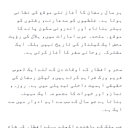
ہر سال رمضان کا آغاز نئی موقع کی نشانی
ہوتا ہے۔ غلطیوں کو سدھارنے، رشتوں کو
بہتر بنانا، اور اندرونی سکون پانے کا
موقع۔ متحدہ عرب امارات میں، ہلال کی رؤیت
محض ایک کیلنڈر کی تاریخ نہیں بلکہ ایک
مشترکہ روحانی سفر کا آغاز کرتی ہے۔
سحر و افطار کے اوقات دن کے لئے ایک ٹھوس
فریم ورک فراہم کرتے ہیں، لیکن رمضان کی
حقیقی اہمیت داخلی تبدیلی میں ہے۔ روزہ،
نماز، اور خیرات کا مجموعہ ایک مہینہ
بناتا ہے جو سال کے سب سے اہم ادوار میں سے
ایک ہے۔
جب ملک کے باشندے اکھٹے پہلے افطار کی شام