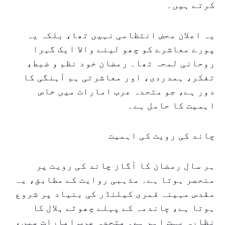
کرتے ہیں۔
یہ اعلان محض انتظامی نہیں تھا، بلکہ یہ
پورے معاشرے کو چھو لینے والا ایک گہرا
روحانی لمحہ تھا۔ رمضان خود نظم و ضبط،
تفکر، ہمدردی، اور معاشرتی ہم آہنگی کا
دور ہے، جو متحدہ عرب امارات میں خاص
اہمیت کا حامل ہے۔
چاند کی رویت کی اہمیت
ہر سال رمضان کا آگاز چاند کی رویت پر
منحصر ہوتا ہے۔ مذہبی روایت کے مطابق، یہ
مقدس مہینہ قمری کیلنڈر کی بنیاد پر شروع
ہوتا ہے، چاندمہ کے پہلے چھوٹے ہلال کا
نظارہ بہت اہم ہے۔ متحدہ عرب امارات میں،