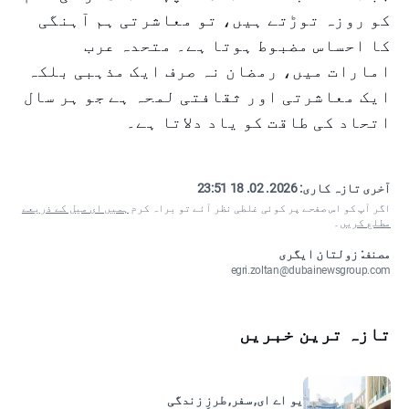
کو روزہ توڑتے ہیں، تو معاشرتی ہم آہنگی
کا احساس مضبوط ہوتا ہے۔ متحدہ عرب
امارات میں، رمضان نہ صرف ایک مذہبی بلکہ
ایک معاشرتی اور ثقافتی لمحہ ہے جو ہر سال
اتحاد کی طاقت کو یاد دلاتا ہے۔
آخری تازہ کاری:
2026. 02. 18 23:51
اگر آپ کو اس صفحے پر کوئی غلطی نظر آئے تو براہ کرم
ہمیں ای میل کے ذریعے
مطلع کریں
۔
مصنف: زولتان ایگری
egri.zoltan@dubainewsgroup.com
تازہ ترین خبریں
یو اے ای, سفر, طرزِ زندگی