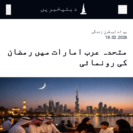
دبئیخبریں
تلاش
یو اے ای, طرزِ زندگی
2026. 02. 18
متحدہ عرب امارات میں رمضان
کی رونمائی