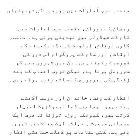
متحدہ عرب امارات میں روزمرہ کی تبدیلیاں
رمضان کے دوران، متحدہ عرب امارات میں
کام کے شیڈولز میں تبدیلی ہوتی ہے۔ مختصر
کاری اوقات، ایڈجسٹ کیے گئے کھلنے کے
اوقات، اور شام کے پروگرام اس دور کی
خصوصیت رکھتے ہیں۔ دن میں شہروں میں کم
شوروغل ہوتا ہے، لیکن غروب آفتاب کے بعد
زندگی کی بھرپوری کے ساتھ زندہ ہوتے ہیں۔
افطار کے وقت، خاندان اور دوست اکھٹے
ہوتے ہیں۔ جماعتی کھانے مرکزیت اختیار
کرتے ہیں، کیونکہ روزہ توڑنا نہ صرف ایک
جسمانی ضرورت ہے بلکہ ایک معاشرتی تجربہ
بھی ہے۔ کئی مقامات پر کھلے جماعتی افطار