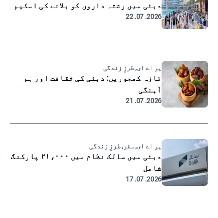
دبئی میں رشتہ داروں کو بلانے کی اسکیم
2026. 07. 22
یو اے ای, طرزِ زندگی
تازہ کھجوریں: دبئی کی ثقافت اور ہم
آہنگی
2026. 07. 21
یو اے ای, سفر, طرزِ زندگی
دبئی میں سالک نظام میں ۲۱،۰۰۰ پارکنگ
شامل
2026. 07. 17