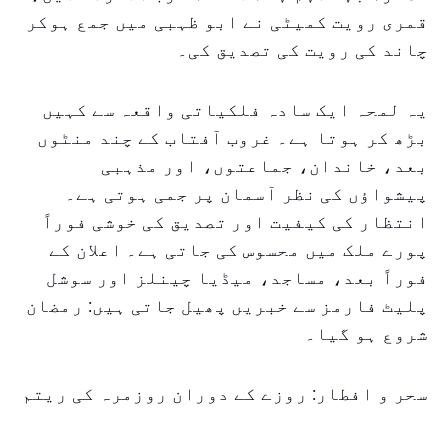
قمری رویت کمیٹی نے ابو ظہبی میں جمع ہوکر
چاند کی رویت کی تصدیق کی۔
یہ لمحہ ایک سادہ فلکیاتی واقعہ سے کہیں
بڑھ کر ہوتا ہے۔ غروب آفتاب کے چند منٹوں
بعد، خاندان، جماعتوں، اور مذہبی
پیشواؤں کی نظر آسمان پر جمی ہوتی ہے۔
انتظار کی کیفیت اور تصدیق کی خوشی فوراً
پورے ملک میں محسوس کی جاتی ہے۔ اعلان کے
فوراً بعد، مساجد، میڈیا چینلز اور سوشل
پلیٹ فارمز سے خبریں پھیل جاتی ہیں: رمضان
شروع ہو گیا۔
سحر و افطار: روزے کے دوران روزمرہ کی ریتم