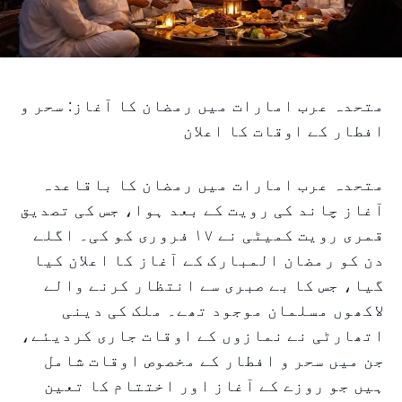
متحدہ عرب امارات میں رمضان کا آغاز: سحر و
افطار کے اوقات کا اعلان
متحدہ عرب امارات میں رمضان کا باقاعدہ
آغاز چاند کی رویت کے بعد ہوا، جس کی تصدیق
قمری رویت کمیٹی نے ۱۷ فروری کو کی۔ اگلے
دن کو رمضان المبارک کے آغاز کا اعلان کیا
گیا، جس کا بے صبری سے انتظار کرنے والے
لاکھوں مسلمان موجود تھے۔ ملک کی دینی
اتھارٹی نے نمازوں کے اوقات جاری کردیئے،
جن میں سحر و افطار کے مخصوص اوقات شامل
ہیں جو روزے کے آغاز اور اختتام کا تعین