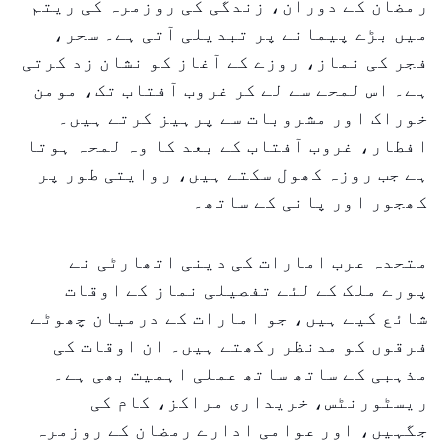
رمضان کے دوران، زندگی کی روزمرہ کی ریتم
میں بڑے پیمانے پر تبدیلی آتی ہے۔ سحر،
فجر کی نماز، روزے کے آغاز کو نشان زد کرتی
ہے۔ اس لمحے سے لے کر غروب آفتاب تک، مومن
خوراک اور مشروبات سے پرہیز کرتے ہیں۔
افطار، غروب آفتاب کے بعد کا وہ لمحہ ہوتا
ہے جب روزہ کھول سکتے ہیں، روایتی طور پر
کھجور اور پانی کے ساتھ۔
متحدہ عرب امارات کی دینی اتھارٹی نے
پورے ملک کے لئے تفصیلی نماز کے اوقات
شائع کیے ہیں، جو امارات کے درمیان چھوٹے
فرقوں کو مدنظر رکھتے ہیں۔ ان اوقات کی
مذہبی کے ساتھ ساتھ عملی اہمیت بھی ہے۔
ریسٹورنٹس، خریداری مراکز، کام کی
جگہیں، اور عوامی ادارے رمضان کے روزمرہ