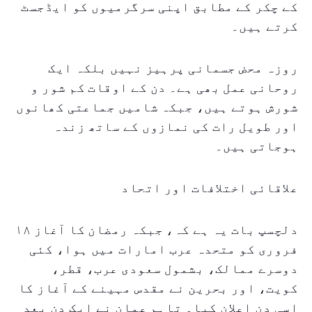
کے چکر کے مطابق اپنی سرگرمیوں کو ایڈجسٹ
کرتے ہیں۔
روزہ محض جسمانی پرہیز نہیں بلکہ ایک
روحانی عمل بھی ہے۔ دن کے اوقات کم شور و
شورش ہوتے ہیں، جبکہ شامیں جماعتی کھانوں
اور طویل رات کی نمازوں کے ساتھ زندہ
ہوجاتی ہیں۔
علاقائی اختلافات اور اتحاد
دلچسپ بات یہ ہے کہ، جبکہ رمضان کا آغاز ۱۸
فروری کو متحدہ عرب امارات میں ہوا، کئی
دوسرے ممالک، بشمول سعودی عرب، قطر،
کویت، اور بحرین نے مقدس مہینے کے آغاز کا
اسی دن اعلان کیا۔ تاہم عمان نے ایک دن بعد