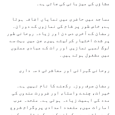
عشاؤں کی میزبانی کی جاتی ہے۔
مساجد میں حاضری میں نمایاں اضافہ ہوتا
ہے، خاص طور پر شام کی نمازوں کے دوران۔
رمضان کے آخری دس دن اور زیادہ روحانی طور
پر شدت اختیار کرلیتے ہیں، جن میں بہت سے
لوگ لمبی نمازیں اور رات کے عبادی عملوں
میں مشغول ہوتے ہیں۔
روحانی گہرائی اور معاشرتی ذمہ داری
رمضان صرف روزہ رکھنے کا نام نہیں ہے۔
خیرات، چندے واستا، اور ضرورت مندوں کی
مدد کی اہمیت زیادہ ہوتی ہے۔ متحدہ عرب
امارات میں، متعدد امدادی پروگرام شروع
کیے جاتے ہیں، کھانے کے پیکجز تقسیم کیے