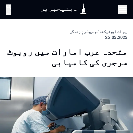
دبئیخبریں
تلاش
یو اے ای, ٹیکنالوجی, طرزِ زندگی
2025. 05. 25
متحدہ عرب امارات میں روبوٹ
سرجری کی کامیابی