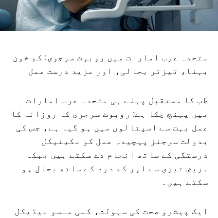
متحدہ عرب امارات میں روبوٹ سرجری: کم خون
بہنا، تیزتر بحالی، اور مزید درست عمل
طب کا مستقبل پہلے ہی متحدہ عرب امارات
میں پہنچ چکا ہے: روبوٹ سرجری کا روزانہ کا
عمل بہت سے اسپتالوں میں ہو گیا ہے، جس کی
بدولت سرجنز پیچیدہ عمل کو مکینیکل
درستگی کے ساتھ انجام دے سکتے ہیں جبکہ
مریض تیزی سے اور کم درد کے ساتھ بحال ہو
سکتے ہیں۔
ایک پیشرو صحت کی سہولت، کلی منسو میڈیکل