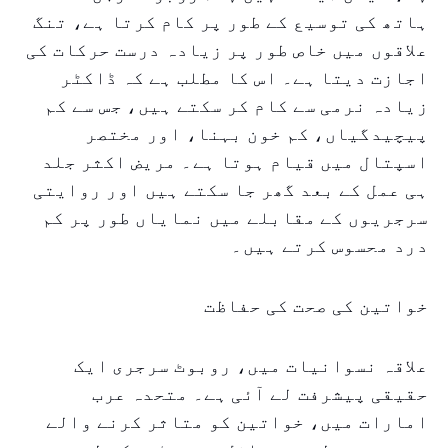
ہاتھ کی توسیع کے طور پر کام کرتا ہے، تنگ
علاقوں میں خاص طور پر زیادہ درست حرکات کی
اجازت دیتا ہے۔ اس کا مطلب ہے کہ ڈاکٹر
زیادہ نرمی سے کام کر سکتے ہیں، جس سے کم
پیچیدگیاں، کم خون بہنا، اور مختصر
اسپتال میں قیام ہوتا ہے۔ مریض اکثر جلد
ہی عمل کے بعد گھر جا سکتے ہیں اور روایتی
سرجریوں کے مقابلے میں نمایاں طور پر کم
درد محسوس کرتے ہیں۔
خواتین کی صحت کی حفاظت
علاقہ نسوانیات میں، روبوٹ سرجری ایک
حقیقی پیشرفت لے آئی ہے۔ متحدہ عرب
امارات میں، خواتین کو متاثر کرنے والے