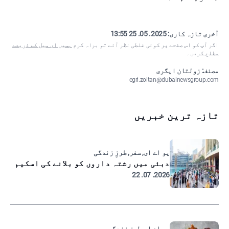
آخری تازہ کاری:
2025. 05. 25 13:55
اگر آپ کو اس صفحے پر کوئی غلطی نظر آئے تو براہ کرم
ہمیں ای میل کے ذریعے
مطلع کریں
۔
مصنف: زولتان ایگری
egri.zoltan@dubainewsgroup.com
تازہ ترین خبریں
یو اے ای, سفر, طرزِ زندگی
دبئی میں رشتہ داروں کو بلانے کی اسکیم
2026. 07. 22
یو اے ای, طرزِ زندگی