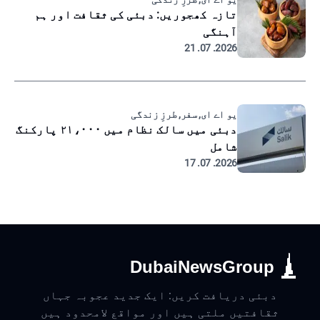
تازہ کھجوریں: دبئی کی ثقافت اور ہم
آہنگی
2026. 07. 21
یو اے ای, سفر, طرزِ زندگی
دبئی میں سالک نظام میں ۲۱،۰۰۰ پارکنگ
شامل
2026. 07. 17
DubaiNewsGroup
دبئی دریافت کریں: ایک جدید عجوبہ جہاں
ثقافتیں ملتی ہیں اور مواقع لامحدود ہیں