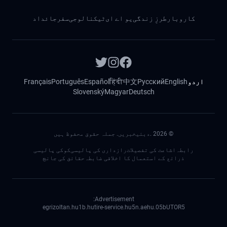
کاروبار
طرزِ زندگی
یو اے ای
ٹیکنالوجی
سفر
جائداد
اردو
English
Русский
中文
हिंदी
Español
Português
Français
Slovenský
Magyar
Deutsch
©
2026
.دبئیخبریں. جملہ حقوق محفوظ ہیں
رابطہ
اشاعت کی تفصیلات
رازداری کی پالیسی
کوکی پالیسی
ذرائع کے استعمال کا اخلاقی ضابطہ
حقائق کی جانچ
Advertisement:
egrizoltan.hu
1b.hu
tire-service.hu
5n.ae
05.hu
bUTOR5