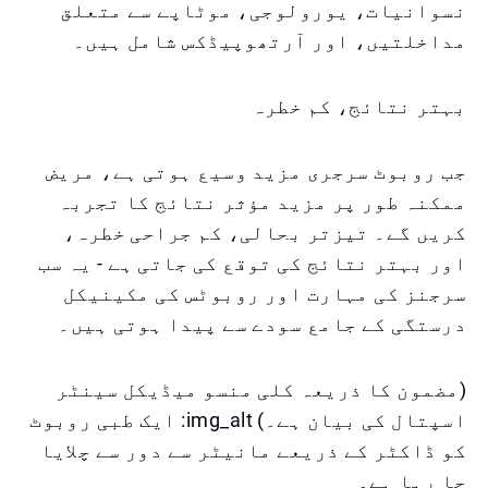
نسوانیات، یورولوجی، موٹاپے سے متعلق
مداخلتیں، اور آرتھوپیڈکس شامل ہیں۔
بہتر نتائج، کم خطرہ
جب روبوٹ سرجری مزید وسیع ہوتی ہے، مریض
ممکنہ طور پر مزید مؤثر نتائج کا تجربہ
کریں گے۔ تیزتر بحالی، کم جراحی خطرہ،
اور بہتر نتائج کی توقع کی جاتی ہے - یہ سب
سرجنز کی مہارت اور روبوٹس کی مکینیکل
درستگی کے جامع سودے سے پیدا ہوتی ہیں۔
(مضمون کا ذریعہ کلی منسو میڈیکل سینٹر
اسپتال کی بیان ہے۔) img_alt: ایک طبی روبوٹ
کو ڈاکٹر کے ذریعے مانیٹر سے دور سے چلایا
جا رہا ہے۔