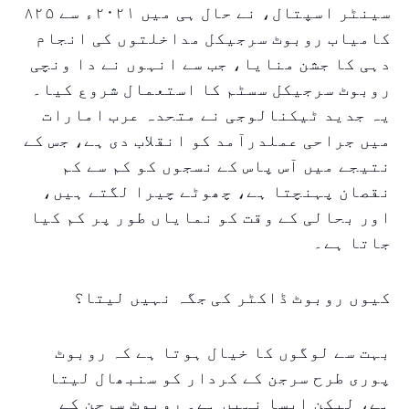
سینٹر اسپتال، نے حال ہی میں ۲۰۲۱ء سے ۸۲۵
کامیاب روبوٹ سرجیکل مداخلتوں کی انجام
دہی کا جشن منایا، جب سے انہوں نے دا ونچی
روبوٹ سرجیکل سسٹم کا استعمال شروع کیا۔
یہ جدید ٹیکنالوجی نے متحدہ عرب امارات
میں جراحی عملدرآمد کو انقلاب دی ہے، جس کے
نتیجے میں آس پاس کے نسجوں کو کم سے کم
نقصان پہنچتا ہے، چھوٹے چیرا لگتے ہیں،
اور بحالی کے وقت کو نمایاں طور پر کم کیا
جاتا ہے۔
کیوں روبوٹ ڈاکٹر کی جگہ نہیں لیتا؟
بہت سے لوگوں کا خیال ہوتا ہے کہ روبوٹ
پوری طرح سرجن کے کردار کو سنبھال لیتا
ہے، لیکن ایسا نہیں ہے۔ روبوٹ سرجن کے