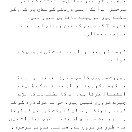
پیچیدہ تولیدی مسائل سے نمٹنے کے لے،
سرجنز اب ایک ایسی درستی کی سطح پر کام کر
سکتے ہیں جو پہلے ناقابل تصور تھی۔
نتیجہ؟ کم درد، کم خون بہنا، اور زیادہ
تیزی سے بحالی۔
کم سے کم ہونے والی مداخلت کی سرجری کے
فوائد
روبوٹ سرجری کا سب سے بڑا فائدہ یہ ہے کہ
یہ کم سے کم ہونے والی مداخلت کے طریقے
استعمال کرتا ہے۔ اس کا مطلب ہے کہ بڑے
چیرے ضروری نہیں ہیں، جو نہ صرف درد کو کم
کرتا ہے بلکہ بحالی کے وقت کو بھی کم کرتا
ہے۔ روبوٹ سرجری اب متحدہ عرب امارات میں
عام طور پر مروج ہے، جس میں عمومی سرجری،