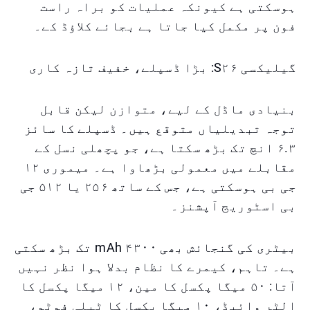
ہوسکتی ہے کیونکہ عملیات کو براہ راست
فون پر مکمل کیا جاتا ہے بجائے کلاؤڈ کے۔
گیلیکسی S۲۶: بڑا ڈسپلے، خفیف تازہ کاری
بنیادی ماڈل کے لیے، متوازن لیکن قابل
توجہ تبدیلیاں متوقع ہیں۔ ڈسپلے کا سائز
۶.۳ انچ تک بڑھ سکتا ہے، جو پچھلی نسل کے
مقابلے میں معمولی بڑھاوا ہے۔ میموری ۱۲
جی بی ہوسکتی ہے، جس کے ساتھ ۲۵۶ یا ۵۱۲ جی
بی اسٹوریج آپشنز۔
بیٹری کی گنجائش بھی ۴۳۰۰ mAh تک بڑھ سکتی
ہے۔ تاہم، کیمرے کا نظام بدلا ہوا نظر نہیں
آتا: ۵۰ میگا پکسل کا مین، ۱۲ میگا پکسل کا
الٹر وائیڈ، ۱۰ میگا پکسل کا ٹیلی فوٹو،