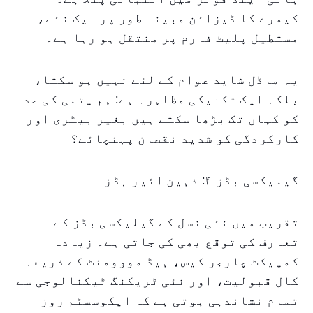
کیمرے کا ڈیزائن مبینہ طور پر ایک نئے،
مستطیل پلیٹ فارم پر منتقل ہو رہا ہے۔
یہ ماڈل شاید عوام کے لئے نہیں ہو سکتا،
بلکہ ایک تکنیکی مظاہرہ ہے: ہم پتلی کی حد
کو کہاں تک بڑھا سکتے ہیں بغیر بیٹری اور
کارکردگی کو شدید نقصان پہنچائے؟
گیلیکسی بڈز ۴: ذہین ائیر بڈز
تقریب میں نئی نسل کے گیلیکسی بڈز کے
تعارف کی توقع بھی کی جاتی ہے۔ زیادہ
کمپیکٹ چارجر کیس، ہیڈ مووومنٹ کے ذریعہ
کال قبولیت، اور نئی ٹریکنگ ٹیکنالوجی سے
تمام نشاندہی ہوتی ہے کہ ایکوسسٹم روز