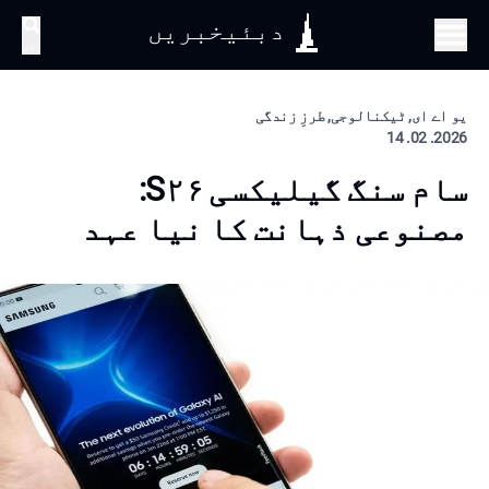
دبئیخبریں
تلاش
یو اے ای, ٹیکنالوجی, طرزِ زندگی
2026. 02. 14
سام سنگ گیلیکسی S۲۶:
مصنوعی ذہانت کا نیا عہد