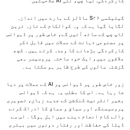
کارکردگی: نیا چپ، نئی AI صلاحیتیں
گیلیکسی S۲۶ ماڈلز کے بارے میں اندازہ
لگایا گیا ہے کہ وہ کوالکام کے تازہ ترین
ٹاپ چپ کے ساتھ آئیں گے، خاص طور پر ڈیوائس
پر مصنوعی ذہانت کے عملات میں قابل ذکر
کارکردگی بڑھانے کا وعدہ کرتے ہیں۔ کچھ
علاقوں میں، ایک خود ساختہ پروسیسر بھی
گزشتہ سالوں کی طرح ظاہر ہو سکتا ہے۔
زور خاص طور پر ڈیوائس پر AI کے عملات پر دیا
جا رہا ہے۔ اس کا مطلب یہ ہے کہ ڈیوائس
بغیر انٹرنیٹ کنکشن کے جدید زبان، تصویری
پروسیسنگ، اور سیاق و سباق کا ادراک کرنے
والے کام انجام دینے میں اہل ہوگا۔ اس سے
ڈیٹا کی حفاظت اور رفتار دونوں میں بہتری