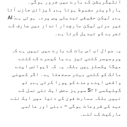
انٹیگریشن کے بارے میں ضرور ہوگی۔
ہارڈویئر مضبوط ہوتا ہے، ڈیزائن جازب آتا
ہے، لیکن حقیقی تبدیلی پس پردہ ہوتی ہے: AI
غیر مرئی لیکن مارچدار انداز میں صارف کے
تجربے کو تبدیل کرتا ہے۔
یہ سوال اب اس بات کے بارے میں نہیں ہے کہ
پروسیسر کتنی تیز ہے یا کیمرے کے کتنے
میگا پکسلز ہیں بلکہ یہ کہ ڈیوائس اپنے
مالک کو کتنی بہتر سمجھتا ہے۔ اگر کمپنی
واقعی اپنے وعدے کو پورا کرتی ہے، تو
گیلیکسی S۲۶ سیریز محض ایک نئی نسل کے
نہیں بلکہ سمارٹ فون کی دنیا میں ایک نئے
عہد کی شروعات ہوگی – دبئی اور عالمی
مارکیٹ کے لئے۔