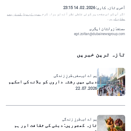
آخری تازہ کاری:
2026. 02. 14 23:15
اگر آپ کو اس صفحے پر کوئی غلطی نظر آئے تو براہ کرم
ہمیں ای میل کے ذریعے
مطلع کریں
۔
مصنف: زولتان ایگری
egri.zoltan@dubainewsgroup.com
تازہ ترین خبریں
یو اے ای, سفر, طرزِ زندگی
دبئی میں رشتہ داروں کو بلانے کی اسکیم
2026. 07. 22
یو اے ای, طرزِ زندگی
تازہ کھجوریں: دبئی کی ثقافت اور ہم