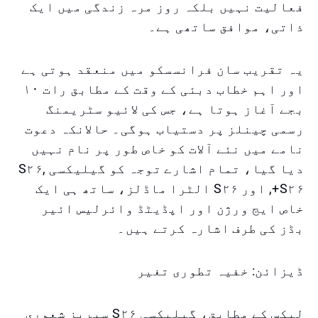
فعالیت نہیں بلکہ روز مرہ زندگی میں ایک
ذاتی، موافق ساتھی ہے۔
یہ تقریب سان فرانسسکو میں منعقد ہوتی ہے
اور اہم خطاب دبئی کے وقت کے مطابق رات ۱۰
بجے آغاز ہوتا ہے، جس کی لائیو سٹریمنگ
رسمی چینلز پر دستیاب ہوگی۔ حالانکہ دعوت
نامے میں نئے آلات کو خاص طور پر نام نہیں
دیا گیا، تمام اشارے توجہ کو گیلیکسی S۲۶,
S۲۶+, اور S۲۶ الٹرا ماڈلز، ساتھ ہی ایک
خاص ایج ورژن اور اپڈیٹڈ وائرلیس ائیر
بڈز کی طرف اشارہ کرتے ہیں۔
ڈیزائن: خفیہ تطوری تغیر
لیکس کے مطابق، گیلیکسی S۲۶ سیریز شعوری