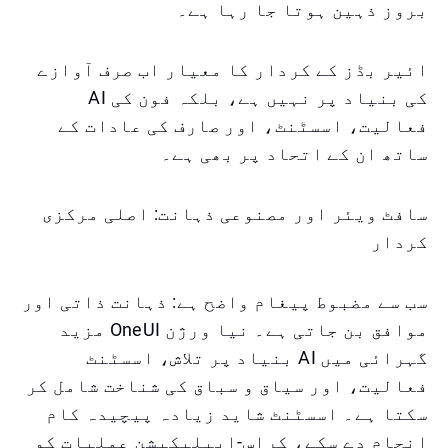
بروز ذہین ہوتا جا رہا ہے۔
ائیر بڈز کے کردار کا معیار اب صرف آوازے
کی بنیاد پر نہیں ہے، بلکہ فون کی AI
فعالیت، اسسٹنٹ، اور صارف کی عادات کے
ساتھ ان کے اتحاد پر بھی ہے۔
سافٹ ویئر اور مصنوعی ذہانت: اصلی مرکزی
کردار
سب سے مضبوط پیغام واضح ہے: ذہانت ذاتی اور
موافق بن جاتی ہے۔ نیا ورژن OneUI مزید
گہرائی میں AI بنیاد پر تلاش، اسسٹنٹ
فعالیت، اور سیاق و سباق کی شناخت شامل کر
سکتا ہے۔ اسسٹنٹ شاید زیادہ پیچیدہ کام
انجام دے سکے، کراس-ایپلیکیشن عملیات کو