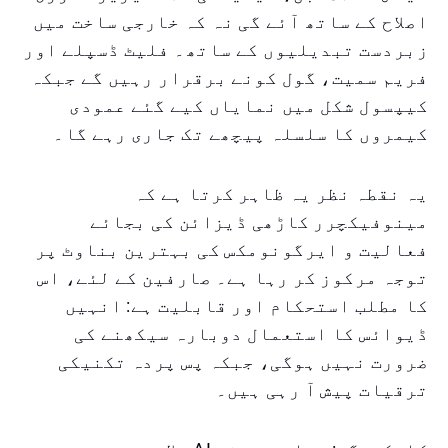
اصلاح کے ساتھ آئے گی نہ کہ خارجی ساخت میں
زبردست تبدیلیوں کے ساتھ۔ فلیٹ ڈسپلے اور
فریم سمیت، گول کونے برقرار رہیں گے جبکہ
کیپسول شکل میں نمایاں کیے گئے عمودی
کیمروں کا سلسلہ پیچھے تک جاری رہے گا۔
یہ نقطہ نظر یہ ظاہر کرتا ہے کہ
مینوفیکچرر کاڑھی ڈیزائن کی بجائے
فعالیت و ایرگونومکس کی بہترین بناوٹ پر
توجہ مرکوز کر رہا ہے۔ صارفین کے لئے، اس
کا مطلب استحکام اور قابلیت ہے: انہیں
ڈیوائس کا استعمال دوبارہ سیکھنے کی
ضرورت نہیں ہوگی، جبکہ پس پردہ تکنیکی
ترقیات پیش آ رہی ہیں۔