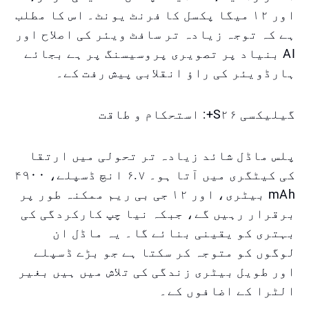
اور ۱۲ میگا پکسل کا فرنٹ یونٹ۔ اس کا مطلب
ہے کہ توجہ زیادہ تر سافٹ ویئر کی اصلاح اور
AI بنیاد پر تصویری پروسیسنگ پر ہے بجائے
ہارڈویئر کی راؤ انقلابی پیش رفت کے۔
گیلیکسی S۲۶+: استحکام و طاقت
پلس ماڈل شائد زیادہ تر تحولی میں ارتقا
کی کیٹگری میں آتا ہو۔ ۶.۷ انچ ڈسپلے، ۴۹۰۰
mAh بیٹری، اور ۱۲ جی بی ریم ممکنہ طور پر
برقرار رہیں گے، جبکہ نیا چپ کارکردگی کی
بہتری کو یقینی بنائے گا۔ یہ ماڈل ان
لوگوں کو متوجہ کر سکتا ہے جو بڑے ڈسپلے
اور طویل بیٹری زندگی کی تلاش میں ہیں بغیر
الٹرا کے اضافوں کے۔