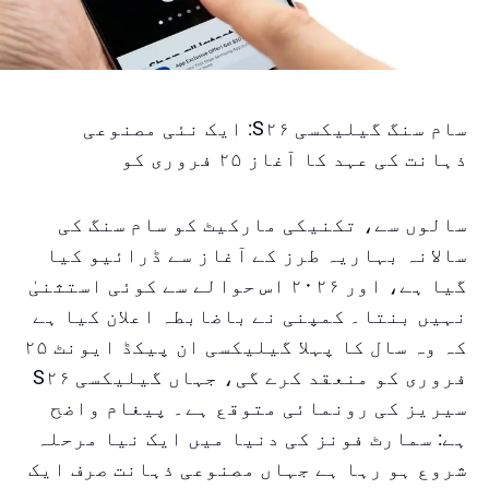
سام سنگ گیلیکسی S۲۶: ایک نئی مصنوعی
ذہانت کی عہد کا آغاز ۲۵ فروری کو
سالوں سے، تکنیکی مارکیٹ کو سام سنگ کی
سالانہ بہاریہ طرز کے آغاز سے ڈرائیو کیا
گیا ہے، اور ۲۰۲۶ اس حوالے سے کوئی استثنیٰ
نہیں بنتا۔ کمپنی نے باضابطہ اعلان کیا ہے
کہ وہ سال کا پہلا گیلیکسی ان پیکڈ ایونٹ ۲۵
فروری کو منعقد کرے گی، جہاں گیلیکسی S۲۶
سیریز کی رونمائی متوقع ہے۔ پیغام واضح
ہے: سمارٹ فونز کی دنیا میں ایک نیا مرحلہ
شروع ہو رہا ہے جہاں مصنوعی ذہانت صرف ایک