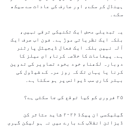
ہینڈل کر سکے، اور صارف کی عادات سے سیکھ
سکے۔
یہ تبدیلی محض ایک تکنیکی ترقی نہیں،
بلکہ ایک نظریاتی موڑ ہے۔ فون اب صرف ایک
آلہ نہیں بلکہ ایک فعال ڈیجیٹل پارٹنر
ہے۔ پیغامات کا خلاصہ کرنا، ای میلز کا
دوبارہ لکھنا، خود بخود تصاویر کی تدوین
کرنا یا یہاں تک کہ روز مرہ کے شیڈول کی
بہتر کاری سب ڈیوائس پر ہو سکتا ہے۔
۲۵ فروری کو کیا توقع کی جا سکتی ہے؟
گیلیکسی ان پیکڈ ۲۰۲۶ شاید متاثر کن
ڈیزائن انقلاب کے بارے میں نہ ہو لیکن گہری