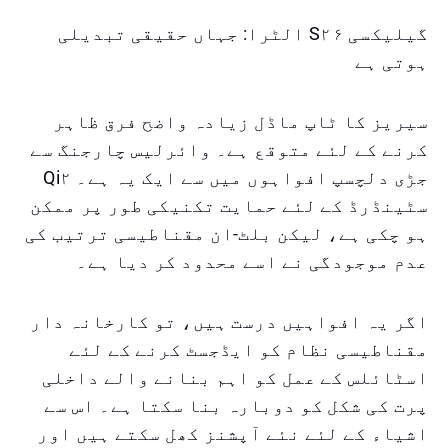
گیلیکسی S۲۶ الٹرا: جہاں حقیقی تبدیلی
ہوتی ہے
سیریز کا ٹاپ ماڈل زیادہ واضح فرق ظاہر
کرنے کے لئے متوقع ہے۔ وائرلیس چارجنگ سے
جڑی دلچسپ افواہوں میں سے ایک یہ ہے۔ Qi۲
سٹینڈرڈ کے لئے حمایت تکنیکی طور پر ممکن
ہو چکی ہے، لیکن بلٹ-ان مقناطیسی ترتیب کی
عدم موجودگی نے اسے محدود کر دیا ہے۔
اگر یہ افواہیں درست ہیں، تو کارخانہ دار
مقناطیسی نظام کو ایڈجسٹ کرنے کے لئے
اسٹائلس کے عمل کو اہم بنانے والے داخلی
پرت کی شکل کو دوبارہ بنا سکتا ہے۔ اس سے
اشیاء کے لئے نئے آپشنز کھل سکتے ہیں اور