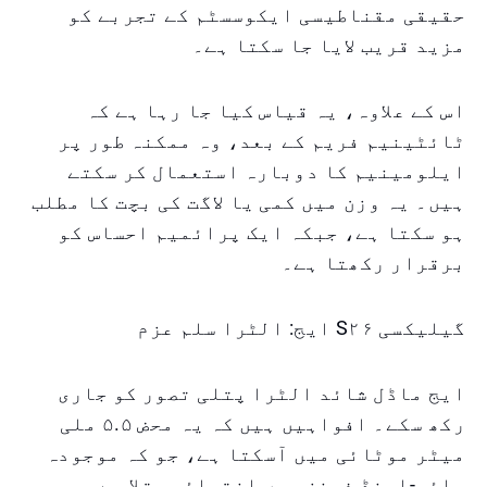
حقیقی مقناطیسی ایکوسسٹم کے تجربے کو
مزید قریب لایا جا سکتا ہے۔
اس کے علاوہ، یہ قیاس کیا جا رہا ہے کہ
ٹائٹینیم فریم کے بعد، وہ ممکنہ طور پر
ایلومینیم کا دوبارہ استعمال کر سکتے
ہیں۔ یہ وزن میں کمی یا لاگت کی بچت کا مطلب
ہو سکتا ہے، جبکہ ایک پرائمیم احساس کو
برقرار رکھتا ہے۔
گیلیکسی S۲۶ ایج: الٹرا سلم عزم
ایج ماڈل شائد الٹرا پتلی تصور کو جاری
رکھ سکے۔ افواہیں ہیں کہ یہ محض ۵.۵ ملی
میٹر موٹائی میں آسکتا ہے، جو کہ موجودہ
ہائی-اینڈ فونز میں انتہائی پتلا ہے۔