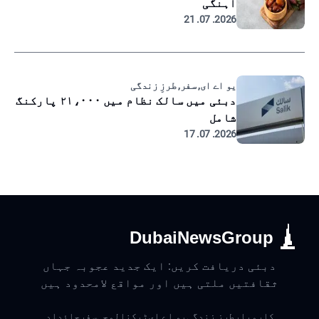
آہنگی
2026. 07. 21
یو اے ای, سفر, طرزِ زندگی
دبئی میں سالک نظام میں ۲۱،۰۰۰ پارکنگ
شامل
2026. 07. 17
DubaiNewsGroup
دبئی دریافت کریں: ایک جدید عجوبہ جہاں
ثقافتیں ملتی ہیں اور مواقع لامحدود ہیں
کاروبار
طرزِ زندگی
یو اے ای
ٹیکنالوجی
سفر
جائداد