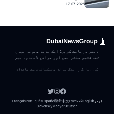
2026. 07. 17
DubaiNewsGroup
دبئی دریافت کریں: ایک جدید عجوبہ جہاں
ثقافتیں ملتی ہیں اور مواقع لامحدود ہیں
کاروبار
طرزِ زندگی
یو اے ای
ٹیکنالوجی
سفر
جائداد
اردو
English
Русский
中文
हिंदी
Español
Português
Français
Slovenský
Magyar
Deutsch