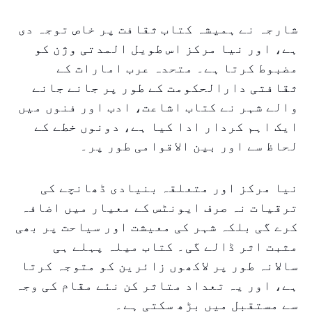
شارجہ نے ہمیشہ کتاب ثقافت پر خاص توجہ دی
ہے، اور نیا مرکز اس طویل المدتی وژن کو
مضبوط کرتا ہے۔ متحدہ عرب امارات کے
ثقافتی دارالحکومت کے طور پر جانے جانے
والے شہر نے کتاب اشاعت، ادب اور فنوں میں
ایک اہم کردار ادا کیا ہے، دونوں خطے کے
لحاظ سے اور بین الاقوامی طور پر۔
نیا مرکز اور متعلقہ بنیادی ڈھانچے کی
ترقیات نہ صرف ایونٹس کے معیار میں اضافہ
کرے گی بلکہ شہر کی معیشت اور سیاحت پر بھی
مثبت اثر ڈالے گی۔ کتاب میلہ پہلے ہی
سالانہ طور پر لاکھوں زائرین کو متوجہ کرتا
ہے، اور یہ تعداد متاثر کن نئے مقام کی وجہ
سے مستقبل میں بڑھ سکتی ہے۔