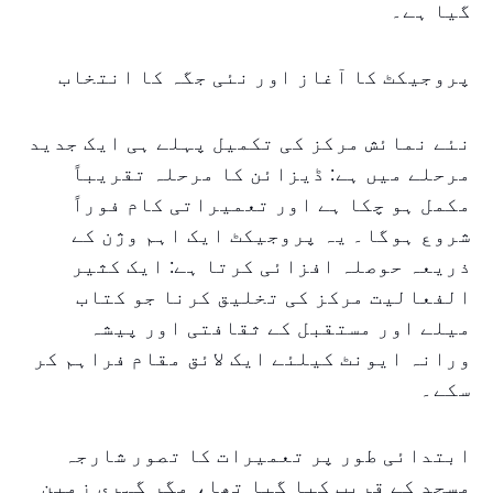
گیا ہے۔
پروجیکٹ کا آغاز اور نئی جگہ کا انتخاب
نئے نمائش مرکز کی تکمیل پہلے ہی ایک جدید
مرحلے میں ہے: ڈیزائن کا مرحلہ تقریباً
مکمل ہو چکا ہے اور تعمیراتی کام فوراً
شروع ہوگا۔ یہ پروجیکٹ ایک اہم وژن کے
ذریعہ حوصلہ افزائی کرتا ہے: ایک کثیر
الفعالیت مرکز کی تخلیق کرنا جو کتاب
میلے اور مستقبل کے ثقافتی اور پیشہ
ورانہ ایونٹ کیلئے ایک لائق مقام فراہم کر
سکے۔
ابتدائی طور پر تعمیرات کا تصور شارجہ
مسجد کے قریب کیا گیا تھا، مگر گہری زمین