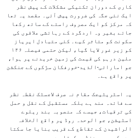
کاری کے دوران تکنیکی مشکلات کے پیش نظر
ایک نئی جگہ کی ضرورت پیش آئی۔ مقصد یہ تھا
کہ مرکز کو ایک مصروف راستے کے ساتھ رکھا
جائے بغیر وہ اردگرد کے رہائشی علاقوں کی
سکونت کو متاثر کیے۔ کئی متبادل ایریاز
کو زیر غور لایا گیا، لیکن حتمی فیصلہ ۱۴۶
ملین درہم کی قیمت کی زمین خریدنے پر ہوا،
جو اماراتی-الذید-خورفکان سڑکوں کے جنکشن
پر واقع ہے۔
یہ اسٹریٹیجک مقام نہ صرف لاجسٹک نقطہ نظر
سے فائدہ مند ہے بلکہ مستقبل کے نقل و حمل
کی ترقیات، جیسے کہ منصوبہ بند ریلوے
اسٹیشن، جو الوحدہ روڈ پر واقع الخلافہ
الراشیدن کے تقاطع کے قریب بنایا جا سکتا
ہے، کو بھی مدنظر رکھتا ہے۔