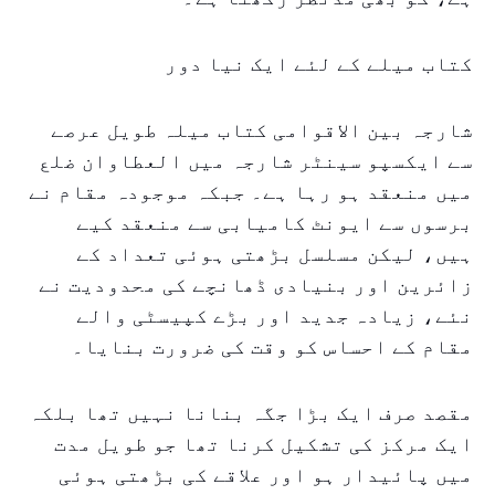
کتاب میلے کے لئے ایک نیا دور
شارجہ بین الاقوامی کتاب میلہ طویل عرصے
سے ایکسپو سینٹر شارجہ میں العطاوان ضلع
میں منعقد ہو رہا ہے۔ جبکہ موجودہ مقام نے
برسوں سے ایونٹ کامیابی سے منعقد کیے
ہیں، لیکن مسلسل بڑھتی ہوئی تعداد کے
زائرین اور بنیادی ڈھانچے کی محدودیت نے
نئے، زیادہ جدید اور بڑے کپیسٹی والے
مقام کے احساس کو وقت کی ضرورت بنایا۔
مقصد صرف ایک بڑا جگہ بنانا نہیں تھا بلکہ
ایک مرکز کی تشکیل کرنا تھا جو طویل مدت
میں پائیدار ہو اور علاقے کی بڑھتی ہوئی