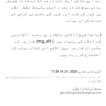
ہے: ایونٹ کو ایک نئے درجے تک لے جانا طویل
مدتی سوچ کے ذریعہ، اسٹریٹیجک نقطہ نظر
پر غور کر کے، اور شہر کی مجموعی ترقی کی
خدمت کرتے ہوئے۔
(ماخذ: شیخ ڈاکٹر سلطان بن محمد القاسمی
کے اعلان کی بنیاد پر۔) img_alt: شارجہ کے
حکمران شارجہ بین الاقوامی کتاب میلے کا
افتتاح کر رہے ہیں۔
آخری تازہ کاری:
2026. 01. 14 11:38
اگر آپ کو اس صفحے پر کوئی غلطی نظر آئے تو براہ کرم
ہمیں ای میل کے ذریعے
مطلع کریں
۔
مصنف: زولتان ایگری
egri.zoltan@dubainewsgroup.com