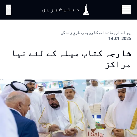
دبئیخبریں
تلاش
یو اے ای, جائداد, کاروبار, طرزِ زندگی
2026. 01. 14
شارجہ کتاب میلہ کے لئے نیا
مراکز