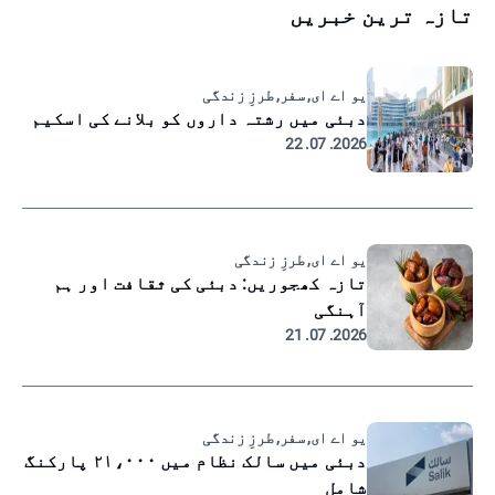
تازہ ترین خبریں
یو اے ای, سفر, طرزِ زندگی
دبئی میں رشتہ داروں کو بلانے کی اسکیم
2026. 07. 22
یو اے ای, طرزِ زندگی
تازہ کھجوریں: دبئی کی ثقافت اور ہم
آہنگی
2026. 07. 21
یو اے ای, سفر, طرزِ زندگی
دبئی میں سالک نظام میں ۲۱،۰۰۰ پارکنگ
شامل