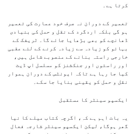
کرتا ہے۔
تعمیر کے دوران نہ صرف خود عمارت کی تعمیر
ہو گی بلکہ اردگرد کے نقل و حمل کی بنیادی
ڈھانچے کو بھی بڑھایا جائے گا۔ ٹریفک کے
بہائو کو زیادہ سے زیادہ کرنے کے لئے عقبی
خارجی راستہ بنانے کے منصوبے شامل ہیں،
اور راستوں اور جنکشنز کو مسلسل اپ ڈیٹ
کیا جا رہا ہے تاکہ ایونٹس کے دوران ہموار
نقل و حمل کو یقینی بنایا جا سکے۔
ایکسپو سینٹر کا مستقبل
یہ بات اہم ہے کہ، اگرچہ کتاب میلے کا نیا
گھر ہوگا، لیکن ایکسپو سینٹر شارجہ فعال