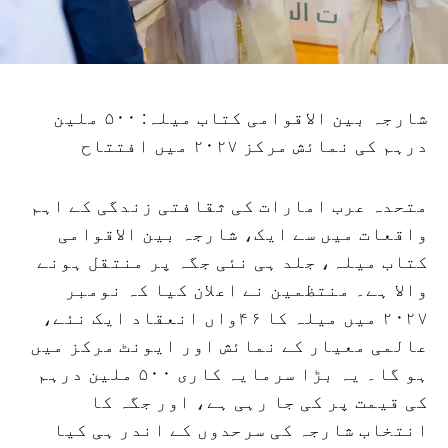
شارجہ بین الاقوامی کتاب میلہ: ۵۰۰ ملین
درہم کی نمائش مرکز ۲۰۲۷ میں افتتاح
متحدہ عرب امارات کی ثقافتی زندگی کے اہم
واقعات میں سے ایک، شارجہ بین الاقوامی
کتاب میلہ، جلد ہی نئی جگہ پر منتقل ہونے
والا ہے۔ منتظمین نے اعلان کیا کہ نومبر
۲۰۲۷ میں میلہ کا ۴۶واں انعقاد ایک نئے،
عالمی معیار کے نمائش اور ایونٹ مرکز میں
ہو گا۔ یہ بڑا سرمایہ کاری ۵۰۰ ملین درہم
کی قیمت پر کی جا رہی ہے، اور جگہ کا
انتخاب شارجہ کی سرحدوں کے اندر ہی کیا