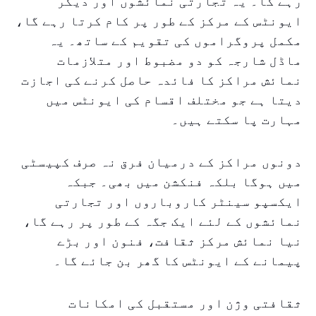
رہے گا۔ یہ تجارتی نمائشوں اور دیگر
ایونٹس کے مرکز کے طور پر کام کرتا رہے گا،
مکمل پروگراموں کی تقویم کے ساتھ۔ یہ
ماڈل شارجہ کو دو مضبوط اور متلازمات
نمائش مراکز کا فائدہ حاصل کرنے کی اجازت
دیتا ہے جو مختلف اقسام کی ایونٹس میں
مہارت پا سکتے ہیں۔
دونوں مراکز کے درمیان فرق نہ صرف کپیسٹی
میں ہوگا بلکہ فنکشن میں بھی۔ جبکہ
ایکسپو سینٹر کاروباروں اور تجارتی
نمائشوں کے لئے ایک جگہ کے طور پر رہے گا،
نیا نمائش مرکز ثقافت، فنون اور بڑے
پیمانے کے ایونٹس کا گھر بن جائے گا۔
ثقافتی وژن اور مستقبل کی امکانات