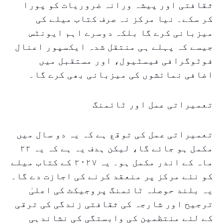
ثقافتی اور پیشہ ورانہ ضروریات کو پورا
کر سکے۔ نیا مرکز نہ صرف کتاب میلے کی
میزبانی کرے گا بلکہ دوسرے اہم ایونٹس
جیسے کہ پہلے ہی منتقل شدہ ایکسپور اعنال
فوٹوگرافی فیسٹیول، اور مستقبل میں
اضافی نمائشوں کی میزبانی بھی کرے گا۔
تعمیراتی عمل اور ٹائمنگ
تعمیراتی عمل کی توقع ہے کہ یہ دو سال میں
مکمل ہو جائے گا، لیکن ہدف یہ ہے کہ یہ ۲۲
ماہ کے اندر مکمل ہو۔ یہ ۲۰۲۷ کے کتاب میلے
کو نئے مرکز پر منعقد کرنے کی اجازت دے گا۔
یہ بلند حوصلہ ٹائمنگ پروجیکٹ کی اعلیٰ
ترجیح اور شارجہ کی ثقافتی زندگی کی ترقی
کے لئے منتظمین کی وابستگی کی نشاندہی