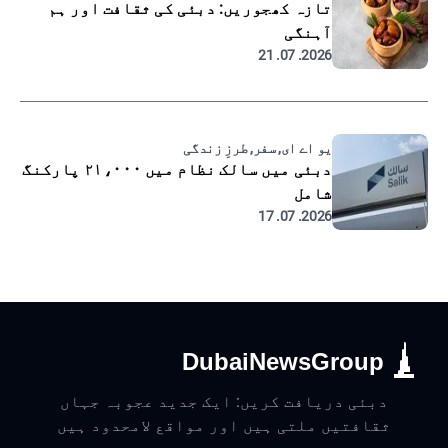
تازہ کھجوریں: دبئی کی ثقافت اور ہم
آہنگی
2026. 07. 21
یو اے ای, سفر, طرزِ زندگی
دبئی میں سالک نظام میں ۲۱،۰۰۰ پارکنگ
شامل
2026. 07. 17
DubaiNewsGroup
دبئی دریافت کریں: ایک جدید عجوبہ جہاں
ثقافتیں ملتی ہیں اور مواقع لامحدود ہیں