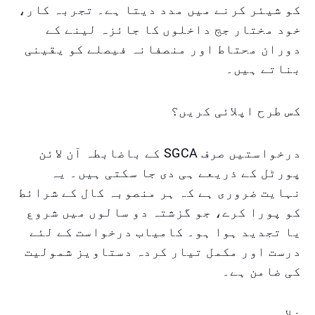
کو شیئر کرنے میں مدد دیتا ہے۔ تجربہ کار،
خود مختار جج داخلوں کا جائزہ لینے کے
دوران محتاط اور منصفانہ فیصلے کو یقینی
بناتے ہیں۔
کس طرح اپلائی کریں؟
درخواستیں صرف SGCA کے باضابطہ آن لائن
پورٹل کے ذریعے ہی دی جا سکتی ہیں۔ یہ
نہایت ضروری ہے کہ ہر منصوبہ کال کے شرائط
کو پورا کرے، جو گزشتہ دو سالوں میں شروع
یا تجدید ہوا ہو۔ کامیاب درخواست کے لئے
درست اور مکمل تیار کردہ دستاویز شمولیت
کی ضامن ہے۔
خلاصہ