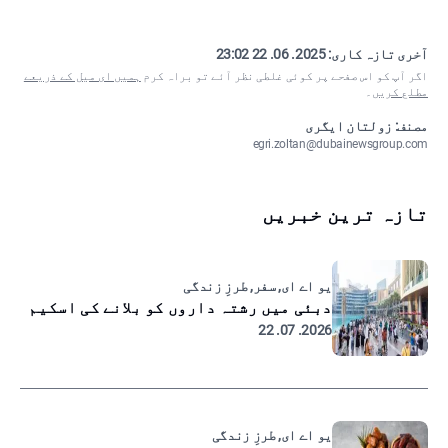
آخری تازہ کاری:
2025. 06. 22 23:02
اگر آپ کو اس صفحے پر کوئی غلطی نظر آئے تو براہ کرم
ہمیں ای میل کے ذریعے
مطلع کریں
۔
مصنف: زولتان ایگری
egri.zoltan@dubainewsgroup.com
تازہ ترین خبریں
یو اے ای, سفر, طرزِ زندگی
دبئی میں رشتہ داروں کو بلانے کی اسکیم
2026. 07. 22
یو اے ای, طرزِ زندگی