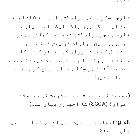
شارجہ حکومت کی مواصلاتی ایوارڈ ۲۰۲۵ صرف
ایک ایوارڈ نہیں بلکہ ایک عالمی پلیٹ
فارم ہے جو مواصلاتی شعبہ کے کھلاڑیوں کو
اپنی بہترین روایات کو پیش کرنے اور
مستقبل کے پیشہ وران کو متاثر کرنے کا
موقع فراہم کرتا ہے۔ درخواست دینے کے لئے
مدت کا آغاز ہو چکا ہے - اس موقع کو ہاتھ سے
نہ جانے دیں!
(مضمون کا ماخذ شارجہ حکومت کی مواصلاتی
ایوارڈ (SGCA) کا اخباری بیان ہے۔)
img_alt: شارجہ امارت، یو اے ای کے انتظامی
ضلع کا منظر۔