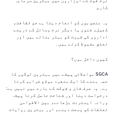
نرم قوت کے اوزاروں میں بہترین سرمایہ
کاری
یہ منصوبوں کو انعام دیتا ہے جو ثقافت،
کھیل، فنون یا دیگر نرم وسائل کے ذریعے
اداروں کی شہرت کو بہتر بناتے ہیں اور
تعلق مضبوط کرتے ہیں۔
کیوں داخل ہوں؟
SGCA مواصلاتی پیشے میں بہترین لوگوں کا
حصہ بننے کا ایک منفرد موقع فراہم کرتا
ہے۔ یہ صرف شان و شوکت کے بارے میں نہیں ہے:
درخواست دینا اور شناخت حاصل کرنا پیشہ
ورانہ اینترنت بڑھانے، بین الاقوامی
تعلقات کو وسعت دینے، اور بہترین روایات