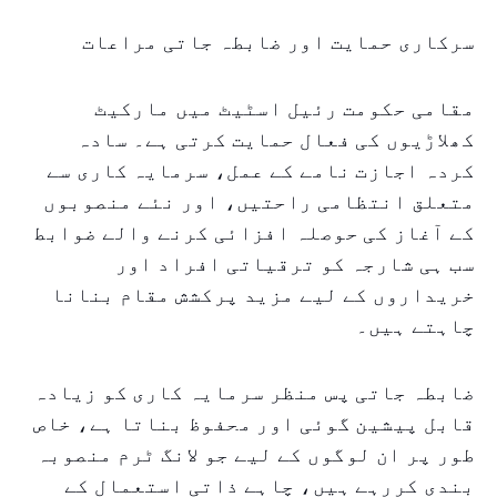
سرکاری حمایت اور ضابطہ جاتی مراعات
مقامی حکومت رئیل اسٹیٹ میں مارکیٹ
کھلاڑیوں کی فعال حمایت کرتی ہے۔ سادہ
کردہ اجازت نامے کے عمل، سرمایہ کاری سے
متعلق انتظامی راحتیں، اور نئے منصوبوں
کے آغاز کی حوصلہ افزائی کرنے والے ضوابط
سب ہی شارجہ کو ترقیاتی افراد اور
خریداروں کے لیے مزید پرکشش مقام بنانا
چاہتے ہیں۔
ضابطہ جاتی پس منظر سرمایہ کاری کو زیادہ
قابل پیشین گوئی اور محفوظ بناتا ہے، خاص
طور پر ان لوگوں کے لیے جو لانگ ٹرم منصوبہ
بندی کررہے ہیں، چاہے ذاتی استعمال کے