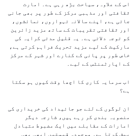
اس کے علاوہ، سیاحت بڑھ رہی ہے۔ امارت
ثقافتی اور مذہبی مرکز کے طور پر بھی جانی
جاتی ہے، اپنے سالانہ تہواروں، نمائشوں،
اور ثقافتی تقریبات کے ساتھ مزید زائرین
کو توجہ دلاتی ہے۔ یہ قلیل مدتی کرایہ کی
مارکیٹ کے لیے مزید تحریک فراہم کرتی ہے،
خاص طور پر پانی کے کنارے اور شہر کے مرکز
کے اپارٹمنٹس کے لیے۔
اب سرمایہ کاری کا اچھا وقت کیوں ہو سکتا
ہے؟
ان لوگوں کے لئے جو جائیداد کی خریداری کی
منصوبہ بندی کر رہے ہیں، شارجہ دیگر
امارات کے مقابلے میں ایک مضبوط متبادل
پیش کرتا ہے۔ موجودہ قیمتیں ابھی بھی