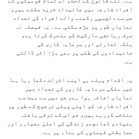
ہے۔ نئے قانون کے تحت، اب تمام قومیتوں کے
افراد شارجہ میں جائیداد خرید سکتے ہیں،
جس سے دلچسپی رکھنے والے افراد کی تعداد
نمایاں طور پر بڑھ سکتی ہے۔ یہ فیصلہ نہ
صرف رہائشی مارکیٹ کو متحرک کرتا ہے،
بلکہ تجارتی اور سرمایہ کاری کی
جائیدادوں کی طلب پر بھی بڑا اثر ڈالتی
ہے۔
یہ اقدام پہلے ہی اپنے اثرات دکھا رہا ہے:
غیر ملکی سرمایہ کاروں کی تعداد میں
نمایاں اضافہ ہوا ہے، جن میں سے بہت سے
افراد شارجہ کو اپنی پہلی ترجیح کے طور پر
منتخب کررہے ہیں، جو اس کے ترقی یافتہ
بنیادی ڈھانچے، زندگی کی اعلیٰ معیار، اور
مسابقتی قیمتوں کی بناء پر ہے۔