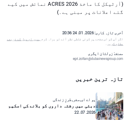
(آرٹیکل کا ماخذ ACRES 2026 نمائش میں کیے
گئے اعلانات پر مبنی ہے۔)
آخری تازہ کاری:
2026. 01. 24 20:36
اگر آپ کو اس صفحے پر کوئی غلطی نظر آئے تو براہ کرم
ہمیں ای میل کے ذریعے
مطلع کریں
۔
مصنف: زولتان ایگری
egri.zoltan@dubainewsgroup.com
تازہ ترین خبریں
یو اے ای, سفر, طرزِ زندگی
دبئی میں رشتہ داروں کو بلانے کی اسکیم
2026. 07. 22