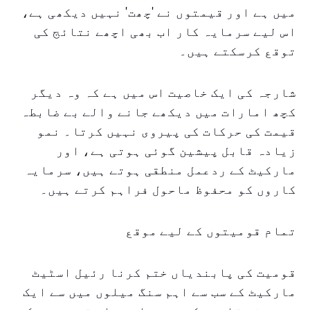
میں ہے اور قیمتوں نے 'چھت' نہیں دیکھی ہے،
اس لیے سرمایہ کار اب بھی اچھے نتائج کی
توقع کرسکتے ہیں۔
شارجہ کی ایک خاصیت اس میں ہے کہ وہ دیگر
کچھ امارات میں دیکھے جانے والے بے ضابطہ
قیمت کی حرکات کی پیروی نہیں کرتا۔ نمو
زیادہ قابل پیشین گوئی ہوتی ہے، اور
مارکیٹ کے ردعمل منطقی ہوتے ہیں، سرمایہ
کاروں کو محفوظ ماحول فراہم کرتے ہیں۔
تمام قومیتوں کے لیے موقع
قومیت کی پابندیاں ختم کرنا رئیل اسٹیٹ
مارکیٹ کے سب سے اہم سنگ میلوں میں سے ایک