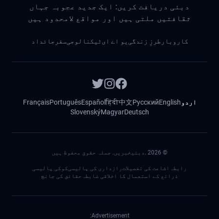
دبئی دریافت کریں: ایک جدید عجوبہ جہاں
ثقافتیں ملتی ہیں اور مواقع لامحدود ہیں
کاروبار
طرزِ زندگی
یو اے ای
ٹیکنالوجی
سفر
جائداد
اردو
English
Русский
中文
हिंदी
Español
Português
Français
Slovenský
Magyar
Deutsch
©
2026
.دبئیخبریں. جملہ حقوق محفوظ ہیں
رابطہ
اشاعت کی تفصیلات
رازداری کی پالیسی
کوکی پالیسی
ذرائع کے استعمال کا اخلاقی ضابطہ
حقائق کی جانچ
Advertisement: