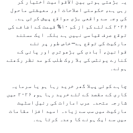
یہ بڑھتی ہوئی بین الاقوامیت اختیار کر
رہی ہے، حکومتی اصلاحات اور معیشتی ماحول
کی وجہ سے واقعی بڑی مواقع پیش کرتی ہے۔
۲۰۲۶ کے لئے کم از کم ۱۰% قیمت کے اضافے کی
توقع صرف قیاسی نہیں ہے بلکہ ایک مستند
مارکیٹ کی توقع ہے—خاص طور پر نئے
قوانین، آبادی کی بڑھوتری اور پانی کے
کنارے یونٹس کی بلا روک طلب کو مد نظر رکھتے
ہوئے۔
چاہے کوئی پہلا گھر خرید رہا ہو یا سرمایہ
کاری کے مقصد کے لئے خرید رہا ہو، ۲۰۲۶ میں
شارجہ متحدہ عرب امارات کی رئیل اسٹیٹ
مارکیٹ میں سب سے زیادہ امید افزا مقامات
میں سے ایک ہونے کا وعدہ کرتا ہے۔