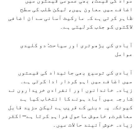
مواد کی قیمت، بھی عمومی قیمتوں میں
اضافے میں معاون ہیں، لیکن طلب کی سطح
ظاہر کرتی ہے کہ مارکیٹ آسانی سے ان اضافی
لاگتوں کو جذب کرلیتی ہے۔
آبادی کی بڑھوتری اور سیاحت: دو کلیدی
عوامل
آبادی کی توسیع بھی جائیداد کی قیمتوں
میں اضافے میں اہم کردار ادا کرتی ہے۔
زیادہ خاندانوں اور انفرادی خریداروں نے
شارجہ میں آباد ہونے کا انتخاب کیا ہے
کیونکہ یہ دبئی کے قریب ہے لیکن مزید قابل
معاشرت، خاموش ماحول فراہم کرتا ہے—اکثر
زیادہ خوش آئیند حالات میں۔