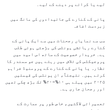
لیے یا کرائے پر دینے کے لیے۔
پانی کے کنارے کی جائیدادوں کی مانگ میں
زبردست اضافہ
سب سے نمایاں رجحنات میں سے ایک پانی کے
کنارے رہائشی یونٹس کی بڑھتی ہوئی طلب
ہے۔ خریدار خصوصیت کے ساتھ اس امید میں
پروجیکٹس کی تلاش میں رہتے ہیں جو سمندر کا
نظارہ یا پانی کے کنارے کے پرومنیڈ فراہم
کرتے ہیں۔ نتیجتاً، ان یونٹس کی قیمتیں
۲۰۲۵ میں پہلے ہی ۱۰%–۲۰% تک بڑھ چکی تھیں
اور رجحان جاری ہے۔
تعمیراتی لاگتیں، خاص طور پر عمارت کے