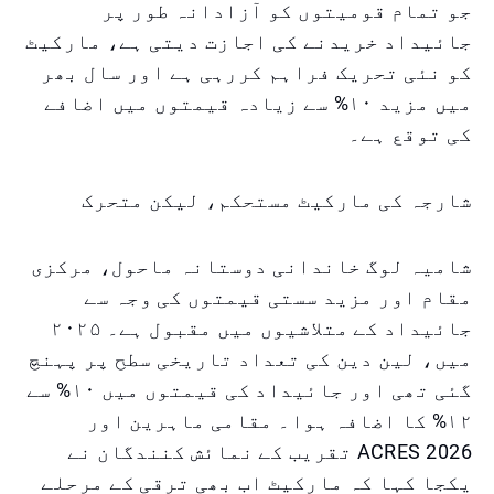
جو تمام قومیتوں کو آزادانہ طور پر
جائیداد خریدنے کی اجازت دیتی ہے، مارکیٹ
کو نئی تحریک فراہم کررہی ہے اور سال بھر
میں مزید ۱۰% سے زیادہ قیمتوں میں اضافے
کی توقع ہے۔
شارجہ کی مارکیٹ مستحکم، لیکن متحرک
شامیہ لوگ خاندانی دوستانہ ماحول، مرکزی
مقام اور مزید سستی قیمتوں کی وجہ سے
جائیداد کے متلاشیوں میں مقبول ہے۔ ۲۰۲۵
میں، لین دین کی تعداد تاریخی سطح پر پہنچ
گئی تھی اور جائیداد کی قیمتوں میں ۱۰% سے
۱۲% کا اضافہ ہوا۔ مقامی ماہرین اور
ACRES 2026 تقریب کے نمائش کنندگان نے
یکجا کہا کہ مارکیٹ اب بھی ترقی کے مرحلے