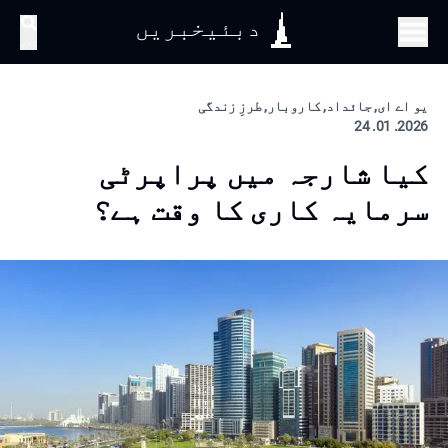
دبئیخبریں
تلاش
یو اے ای, جائداد, کاروبار, طرزِ زندگی
2026. 01. 24
کیا شارجہ میں پراپرٹی
سرمایہ کاری کا وقت ہے؟