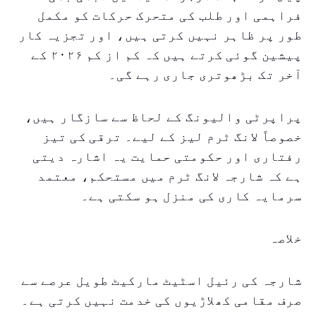
فراہمی اور طلب کی متحرک حرکات کو مکمل
طور پر ظاہر نہیں کرتی ہیں، اور تجزیہ کار
پیشین گوئی کرتے ہیں کہ کم از کم ۲۰۲۶ کے
آخر تک بڑھوتری جاری رہے گی۔
پراپرٹی والیونگ کے لحاظ سے سازگار ہیں،
خصوصاً لانگ ٹرم لیز کے لیے۔ ترقی کی تیز
رفتاری اور حکومتی حمایت یہ اشارہ دیتی
ہے کہ شارجہ لانگ ٹرم میں مستحکم، معتمد
سرمایہ کاری کی منزل ہو سکتی ہے۔
خلاصہ
شارجہ کی رئیل اسٹیٹ مارکیٹ طویل عرصے سے
صرف مقامی کھلاڑیوں کی خدمت نہیں کرتی ہے۔