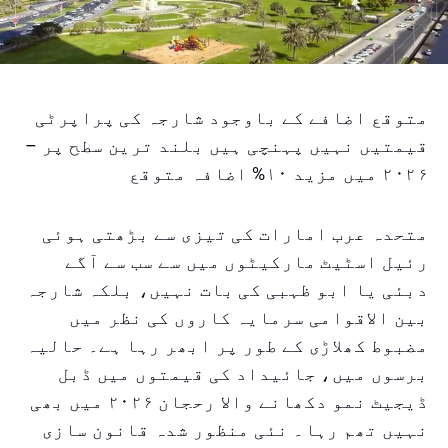
متوقع اضافے کے باوجود شارجہ کی پراپرٹی
قیمتیں نہیں پہنچی ہیں بلند ترین سطح پر –
۲۰۲۶ میں مزید ۱۰% اضافہ متوقع
متحدہ عرب امارات کی تیزی سے بڑھتی ہوئی
رئیل اسٹیٹ مارکیٹوں میں سے سب سے آگے
دبئی یا ابو ظہبی کی بات نہیں، بلکہ شارجہ
بین الاقوامی سرمایہ کاروں کی نظر میں
مضبوط کھلاڑی کے طور پر ابھر رہا ہے۔ حالیہ
برسوں میں، جائیداد کی قیمتوں میں ڈبل
ڈیجیٹ نمو دکھانے والا رحجان ۲۰۲۶ میں بھی
نہیں تھم رہا۔ نئی منظور شدہ قانون سازی