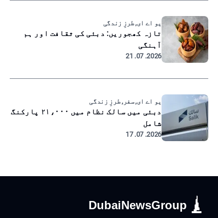
یو اے ای, طرزِ زندگی
تازہ کھجوریں: دبئی کی ثقافت اور ہم
آہنگی
2026. 07. 21
یو اے ای, سفر, طرزِ زندگی
دبئی میں سالک نظام میں ۲۱،۰۰۰ پارکنگ
شامل
2026. 07. 17
DubaiNewsGroup