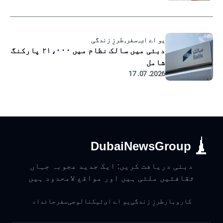
یو اے ای, سفر, طرزِ زندگی
دبئی میں سالک نظام میں ۲۱،۰۰۰ پارکنگ
شامل
2026. 07. 17
DubaiNewsGroup
دبئی دریافت کریں: ایک جدید عجوبہ جہاں
ثقافتیں ملتی ہیں اور مواقع لامحدود ہیں
کاروبار
طرزِ زندگی
یو اے ای
ٹیکنالوجی
سفر
جائداد