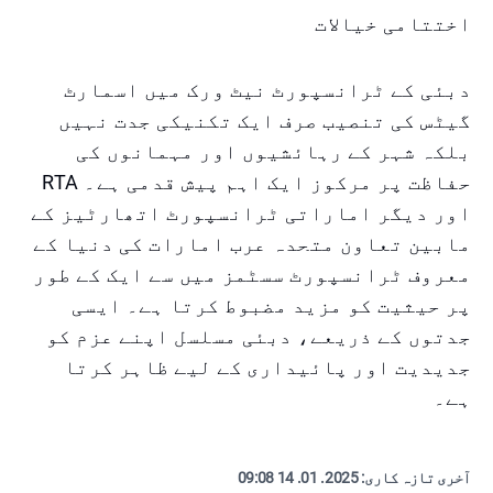
اختتامی خیالات
دبئی کے ٹرانسپورٹ نیٹ ورک میں اسمارٹ
گیٹس کی تنصیب صرف ایک تکنیکی جدت نہیں
بلکہ شہر کے رہائشیوں اور مہمانوں کی
حفاظت پر مرکوز ایک اہم پیش قدمی ہے۔ RTA
اور دیگر اماراتی ٹرانسپورٹ اتھارٹیز کے
مابین تعاون متحدہ عرب امارات کی دنیا کے
معروف ٹرانسپورٹ سسٹمز میں سے ایک کے طور
پر حیثیت کو مزید مضبوط کرتا ہے۔ ایسی
جدتوں کے ذریعے، دبئی مسلسل اپنے عزم کو
جدیدیت اور پائیداری کے لیے ظاہر کرتا
ہے۔
آخری تازہ کاری:
2025. 01. 14 09:08