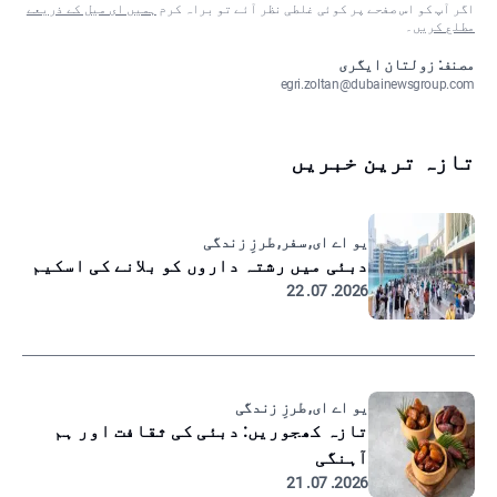
اگر آپ کو اس صفحے پر کوئی غلطی نظر آئے تو براہ کرم
ہمیں ای میل کے ذریعے
مطلع کریں
۔
مصنف: زولتان ایگری
egri.zoltan@dubainewsgroup.com
تازہ ترین خبریں
یو اے ای, سفر, طرزِ زندگی
دبئی میں رشتہ داروں کو بلانے کی اسکیم
2026. 07. 22
یو اے ای, طرزِ زندگی
تازہ کھجوریں: دبئی کی ثقافت اور ہم
آہنگی
2026. 07. 21