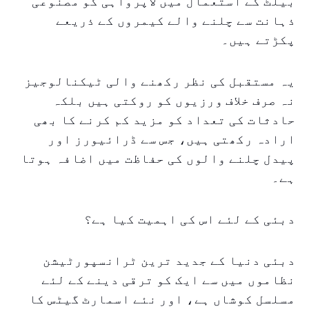
بیلٹ کے استعمال میں لاپرواہی کو مصنوعی
ذہانت سے چلنے والے کیمروں کے ذریعے
پکڑتے ہیں۔
یہ مستقبل کی نظر رکھنے والی ٹیکنالوجیز
نہ صرف خلاف ورزیوں کو روکتی ہیں بلکہ
حادثات کی تعداد کو مزید کم کرنے کا بھی
ارادہ رکھتی ہیں، جس سے ڈرائیورز اور
پیدل چلنے والوں کی حفاظت میں اضافہ ہوتا
ہے۔
دبئی کے لئے اس کی اہمیت کیا ہے؟
دبئی دنیا کے جدید ترین ٹرانسپورٹیشن
نظاموں میں سے ایک کو ترقی دینے کے لئے
مسلسل کوشاں ہے، اور نئے اسمارٹ گیٹس کا