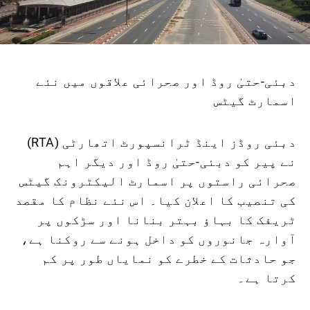
دبئی-حتیٰ روڈ اور صحرائی علاقوں میں نئے
اسمارٹ گیٹس
دبئی روڈز اینڈ ٹرانسپورٹ اتھارٹی (RTA)
نے پیر کو دبئی-حتیٰ روڈ اور دیگر اہم
صحرائی راستوں پر اسمارٹ الیکٹرونک گیٹس
کی تنصیب کا اعلان کیا۔ اس نئے نظام کا مقصد
ٹریفک کا بہاؤ بہتر بنانا اور سڑکوں پر
آوارہ جانوروں کو داخل ہونے سے روکنا ہے،
جو حادثات کے خطرے کو نمایاں طور پر کم
کرتا ہے۔