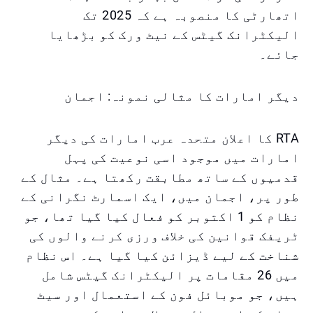
اتھارٹی کا منصوبہ ہے کہ 2025 تک
الیکٹرانک گیٹس کے نیٹ ورک کو بڑھایا
جائے۔
دیگر امارات کا مثالی نمونہ: اجمان
RTA کا اعلان متحدہ عرب امارات کی دیگر
امارات میں موجود اسی نوعیت کی پہل
قدمیوں کے ساتھ مطابقت رکھتا ہے۔ مثال کے
طور پر، اجمان میں، ایک اسمارٹ نگرانی کے
نظام کو 1 اکتوبر کو فعال کیا گیا تھا، جو
ٹریفک قوانین کی خلاف ورزی کرنے والوں کی
شناخت کے لیے ڈیزائن کیا گیا ہے۔ اس نظام
میں 26 مقامات پر الیکٹرانک گیٹس شامل
ہیں، جو موبائل فون کے استعمال اور سیٹ