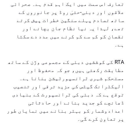
تعارف اس سمت میں ایک اہم قدم ہے۔ صحرائی
علاقوں اور دبئی-حتیٰ روڈ پر جانوروں کے
ساتھ تصادم پہلے سنگین خطرات پیش کرتے
تھے، لہذا یہ نیا نظام جان بچانے اور
نقصان کو کم سے کم کرنے میں مدد دے سکتا
ہے۔
RTA کی کوششیں دبئی کے مجموعی وژن کے ساتھ
مطابقت رکھتی ہیں، جو کہ محفوظ اور
مستحکم شہری ٹرانسپورٹیشن بنانا ہے۔
الیکٹرانک گیٹس کی مزید ترقی اور تنصیب
توقع ہے کہ دبئی کی ٹرانسپورٹ کے بنیادی
ڈھانچے کو جدید بنانے اور حادثاتی
اعدادوشمار کو بہتر بنانے میں نمایاں طور
پر تعاون کرے گی۔