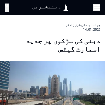
دبئیخبریں
تلاش
یو اے ای, سفر, طرزِ زندگی
2025. 01. 14
دبئی کی سڑکوں پر جدید
اسمارٹ گیٹس