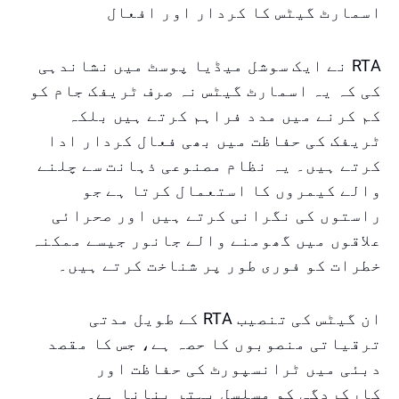
اسمارٹ گیٹس کا کردار اور افعال
RTA نے ایک سوشل میڈیا پوسٹ میں نشاندہی
کی کہ یہ اسمارٹ گیٹس نہ صرف ٹریفک جام کو
کم کرنے میں مدد فراہم کرتے ہیں بلکہ
ٹریفک کی حفاظت میں بھی فعال کردار ادا
کرتے ہیں۔ یہ نظام مصنوعی ذہانت سے چلنے
والے کیمروں کا استعمال کرتا ہے جو
راستوں کی نگرانی کرتے ہیں اور صحرائی
علاقوں میں گھومنے والے جانور جیسے ممکنہ
خطرات کو فوری طور پر شناخت کرتے ہیں۔
ان گیٹس کی تنصیب RTA کے طویل مدتی
ترقیاتی منصوبوں کا حصہ ہے، جس کا مقصد
دبئی میں ٹرانسپورٹ کی حفاظت اور
کارکردگی کو مسلسل بہتر بنانا ہے۔