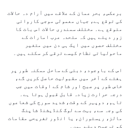
برعکس، بحر عمان کے علاقے میں آرام دہ حالات
کی توقع ہے، جہاں معمولی موجی کاروائی
متوقع ہے۔ مختلف سمندری حالات اس بات کا
زور دیتے ہیں کہ متحدہ عرب امارات کے
مختلف حصوں میں ایک ہی دن میں متغیر
ماحولیاتی نظام کیسے ترقی کر سکتے ہیں۔
اس کے باوجود، دبئی کے ساحل ممکنہ طور پر
ہفتے کے آخر میں مقبولیت حاصل کریں گے،
خاص طور پر صبح اور شام کے اوقات میں جب
درجہ حرارت زیادہ قابل قبول ہوتا ہے۔
تاہم، دوپہر کے وقت، شدید سورج کی شعاعوں
کی وجہ سے، بہت سے لوگ کنڈیشنڈ شاپنگ
مالز، ریستوران، یا انڈور تفریحی مقامات
کو ترجیح دیتے ہیں۔