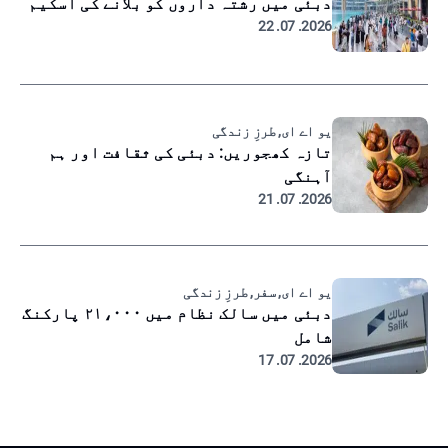
دبئی میں رشتہ داروں کو بلانے کی اسکیم
2026. 07. 22
یو اے ای, طرزِ زندگی
تازہ کھجوریں: دبئی کی ثقافت اور ہم
آہنگی
2026. 07. 21
یو اے ای, سفر, طرزِ زندگی
دبئی میں سالک نظام میں ۲۱،۰۰۰ پارکنگ
شامل
2026. 07. 17