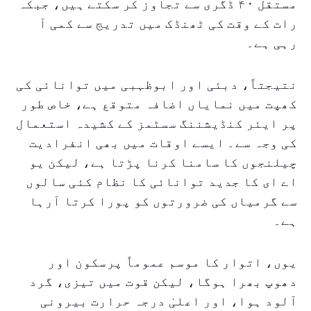
مستقل ۴۰ ڈگری سے تجاوز کر سکتے ہیں، جبکہ
رات کے وقت کی ٹھنڈک میں تدریج سے کمی آ
رہی ہے۔
نتیجتاً، دبئی اور ابوظہبی میں توانائی کی
کھپت میں نمایاں اضافہ متوقع ہے، خاص طور
پر ایئر کنڈیشننگ سسٹمز کے کشیدہ استعمال
کی وجہ سے۔ ایسے اوقات میں بھی انفرادیت
چیلنجوں کا سامنا کرنا پڑتا ہے، لیکن یو
اے ای کا جدید توانائی کا نظام کئی سالوں
سے گرمیاں کی ضرورتوں کو پورا کرتا آرہا
ہے۔
یوں، اتوار کا موسم عموماً پرسکون اور
دھوپ بھرا ہوگا، لیکن قوت میں تیزی، گرد
آلود ہوا، اور اعلیٰ درجہ حرارت بیرونی