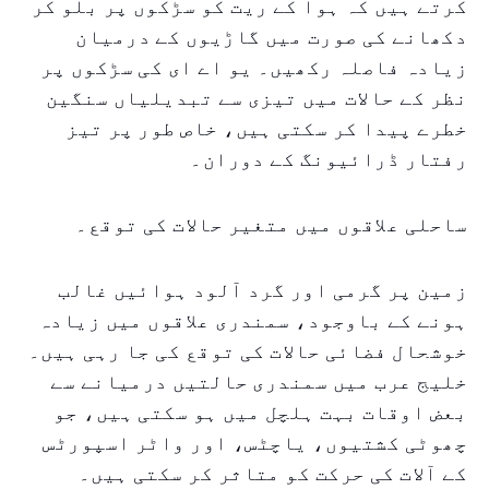
کرتے ہیں کہ ہوا کے ریت کو سڑکوں پر بلو کر
دکھانے کی صورت میں گاڑیوں کے درمیان
زیادہ فاصلہ رکھیں۔ یو اے ای کی سڑکوں پر
نظر کے حالات میں تیزی سے تبدیلیاں سنگین
خطرے پیدا کر سکتی ہیں، خاص طور پر تیز
رفتار ڈرائیونگ کے دوران۔
ساحلی علاقوں میں متغیر حالات کی توقع۔
زمین پر گرمی اور گرد آلود ہوائیں غالب
ہونے کے باوجود، سمندری علاقوں میں زیادہ
خوشحال فضائی حالات کی توقع کی جا رہی ہیں۔
خلیج عرب میں سمندری حالتیں درمیانے سے
بعض اوقات بہت ہلچل میں ہو سکتی ہیں، جو
چھوٹی کشتیوں، یاچٹس، اور واٹر اسپورٹس
کے آلات کی حرکت کو متاثر کر سکتی ہیں۔