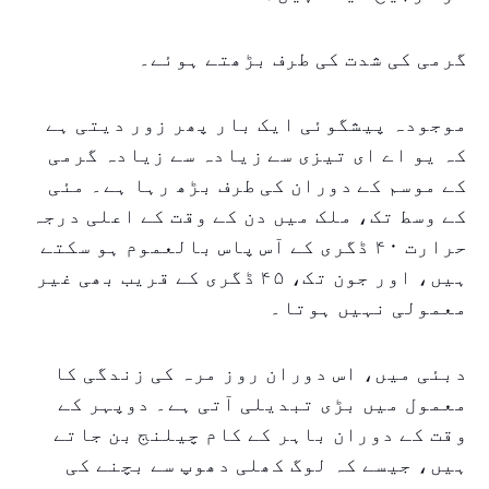
گرمی کی شدت کی طرف بڑھتے ہوئے۔
موجودہ پیشگوئی ایک بار پھر زور دیتی ہے
کہ یو اے ای تیزی سے زیادہ سے زیادہ گرمی
کے موسم کے دوران کی طرف بڑھ رہا ہے۔ مئی
کے وسط تک، ملک میں دن کے وقت کے اعلی درجہ
حرارت ۴۰ ڈگری کے آس پاس بالعموم ہو سکتے
ہیں، اور جون تک، ۴۵ ڈگری کے قریب بھی غیر
معمولی نہیں ہوتا۔
دبئی میں، اس دوران روز مرہ کی زندگی کا
معمول میں بڑی تبدیلی آتی ہے۔ دوپہر کے
وقت کے دوران باہر کے کام چیلنج بن جاتے
ہیں، جیسے کہ لوگ کھلی دھوپ سے بچنے کی