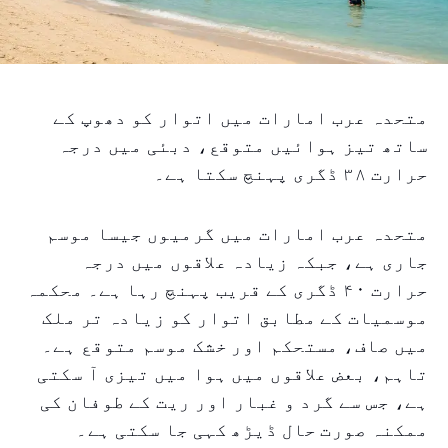
متحدہ عرب امارات میں اتوار کو دھوپ کے
ساتھ تیز ہوائیں متوقع، دبئی میں درجہ
حرارت ۳۸ ڈگری پہنچ سکتا ہے۔
متحدہ عرب امارات میں گرمیوں جیسا موسم
جاری ہے، جبکہ زیادہ علاقوں میں درجہ
حرارت ۴۰ ڈگری کے قریب پہنچ رہا ہے۔ محکمہ
موسمیات کے مطابق اتوار کو زیادہ تر ملک
میں صاف، مستحکم اور خشک موسم متوقع ہے۔
تاہم، بعض علاقوں میں ہوا میں تیزی آ سکتی
ہے، جس سے گرد و غبار اور ریت کے طوفان کی
ممکنہ صورت حال ڈیڑھ کہی جا سکتی ہے۔