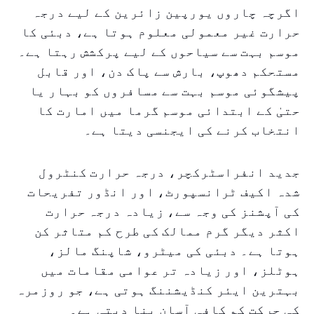
اگرچہ چاروں یورپین زائرین کے لیے درجہ
حرارت غیر معمولی معلوم ہوتا ہے، دبئی کا
موسم بہت سے سیاحوں کے لیے پرکشش رہتا ہے۔
مستحکم دھوپ، بارش سے پاک دن، اور قابل
پیشگوئی موسم بہت سے مسافروں کو بہار یا
حتیٰ کے ابتدائی موسم گرما میں امارت کا
انتخاب کرنے کی ایجنسی دیتا ہے۔
جدید انفراسٹرکچر، درجہ حرارت کنٹرول
شدہ اکیف ٹرانسپورٹ، اور انڈور تفریحات
کی آپشنز کی وجہ سے، زیادہ درجہ حرارت
اکثر دیگر گرم ممالک کی طرح کم متاثر کن
ہوتا ہے۔ دبئی کی میٹرو، شاپنگ مالز،
ہوٹلز، اور زیادہ تر عوامی مقامات میں
بہترین ایئر کنڈیشننگ ہوتی ہے، جو روزمرہ
کی حرکت کو کافی آسان بنا دیتی ہے۔