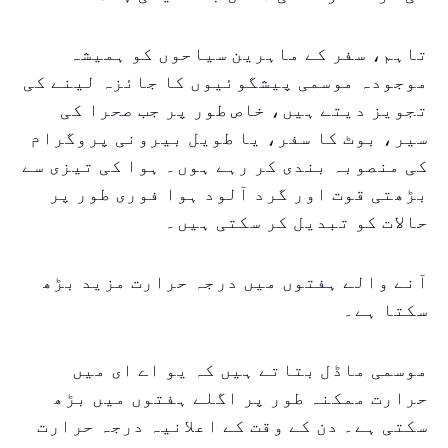
تاہم، سفر کے ماہرین سیاحوں کو ہمیشہ
موجودہ موسمی پیشگوئیوں کا جائزہ لینے کی
تجویز دیتے ہیں، خاص طور پر جب صحرا کی
سیر، بوٹ کا سفر، یا طویل بیرونی پروگرام
کی منصوبہ بندی کر رہے ہوں۔ ہوا کی تیزی سے
بڑھتی قوت اور گرد آلود ہوا فوری طور پر
حالات کو تبدیل کر سکتی ہیں۔
آنے والے ہفتوں میں درجہ حرارت مزید بڑھ
سکتا ہے۔
موسمی ماڈل بتاتے ہیں کہ یو اے ای میں
حرارت ممکنہ طور پر اگلے ہفتوں میں بڑھ
سکتی ہے۔ دن کے وقت کے اعلانیہ درجہ حرارت