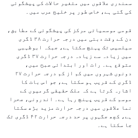
سمندری علاقوں میں متغیر حالات کی پیشگوئی
کی گئی ہے، خاص طور پر خلیج عرب میں۔
قومی موسمیاتی مرکز کی پیشگوئی کے مطابق،
دن کے وقت دبئی میں درجہ حرارت ۳۸ ڈگری
سیلسیس تک پہنچ سکتا ہے، جبکہ ابوظہبی
میں زیادہ سے زیادہ درجہ حرارت ۳۷ ڈگری
متوقع ہے۔ رات اور ابتدائی صبح میں،
دونوں شہروں میں کم از کم درجہ حرارت ۲۷
ڈگری کے قریب ہو سکتا ہے، جو اس بات کا
اشارہ کرتا ہے کہ ملک حقیقی گرمیوں کے
موسم کے قریب پہنچ رہا ہے۔ اندرونی، صحرا
نما علاقوں میں درجہ حرارت مزید بڑھ سکتا
ہے، کچھ جگہوں پر حد درجہ حرارت ۴۲ ڈگری تک
جا سکتا ہے۔