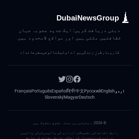
DubaiNewsGroup
دبئی دریافت کریں: ایک جدید عجوبہ جہاں
ثقافتیں ملتی ہیں اور مواقع لامحدود ہیں
کاروبار
طرزِ زندگی
یو اے ای
ٹیکنالوجی
سفر
جائداد
اردو
English
Русский
中文
हिंदी
Español
Português
Français
Slovenský
Magyar
Deutsch
©
2026
.دبئیخبریں. جملہ حقوق محفوظ ہیں
رابطہ
اشاعت کی تفصیلات
رازداری کی پالیسی
کوکی پالیسی
ذرائع کے استعمال کا اخلاقی ضابطہ
حقائق کی جانچ