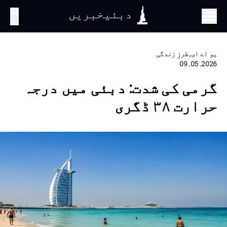
دبئیخبریں
تلاش
یو اے ای, طرزِ زندگی
2026. 05. 09
گرمی کی شدت: دبئی میں درجہ
حرارت ۳۸ ڈگری