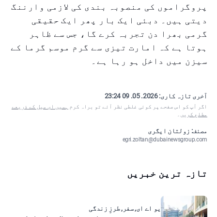
پروگراموں کی منصوبہ بندی کی لازمی وارننگ
دیتی ہیں۔ دبئی ایک بار پھر ایک حقیقی
گرمی بھرا دن تجربہ کرے گا، جس سے ظاہر
ہوتا ہے کہ امارت تیزی سے گرم موسم گرما کے
سیزن میں داخل ہو رہا ہے۔
آخری تازہ کاری:
2026. 05. 09 23:24
اگر آپ کو اس صفحے پر کوئی غلطی نظر آئے تو براہ کرم
ہمیں ای میل کے ذریعے
مطلع کریں
۔
مصنف: زولتان ایگری
egri.zoltan@dubainewsgroup.com
تازہ ترین خبریں
یو اے ای, سفر, طرزِ زندگی