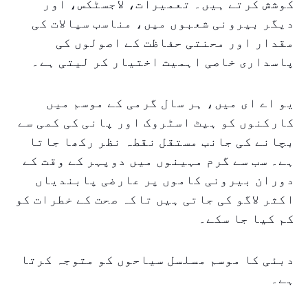
کوشش کرتے ہیں۔ تعمیرات، لاجسٹکس، اور
دیگر بیرونی شعبوں میں، مناسب سیالات کی
مقدار اور محنتی حفاظت کے اصولوں کی
پاسداری خاصی اہمیت اختیار کر لیتی ہے۔
یو اے ای میں، ہر سال گرمی کے موسم میں
کارکنوں کو ہیٹ اسٹروک اور پانی کی کمی سے
بچانے کی جانب مستقل نقطہ نظر رکھا جاتا
ہے۔ سب سے گرم مہینوں میں دوپہر کے وقت کے
دوران بیرونی کاموں پر عارضی پابندیاں
اکثر لاگو کی جاتی ہیں تاکہ صحت کے خطرات کو
کم کیا جا سکے۔
دبئی کا موسم مسلسل سیاحوں کو متوجہ کرتا
ہے۔