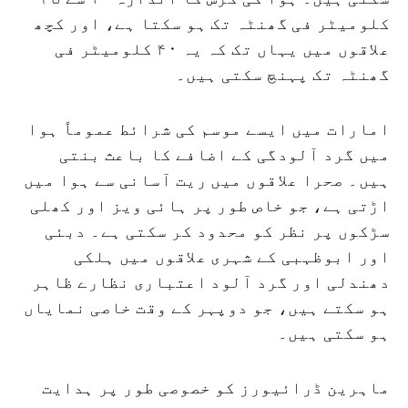
کلومیٹر فی گھنٹہ تک ہو سکتا ہے، اور کچھ
علاقوں میں یہاں تک کہ یہ ۴۰ کلومیٹر فی
گھنٹہ تک پہنچ سکتی ہیں۔
امارات میں ایسے موسم کی شرائط عموماً ہوا
میں گرد آلودگی کے اضافے کا باعث بنتی
ہیں۔ صحرا علاقوں میں ریت آسانی سے ہوا میں
اڑتی ہے، جو خاص طور پر ہائی ویز اور کھلی
سڑکوں پر نظر کو محدود کر سکتی ہے۔ دبئی
اور ابوظہبی کے شہری علاقوں میں ہلکی
دھندلی اور گرد آلود اعتباری نظارے ظاہر
ہو سکتے ہیں، جو دوپہر کے وقت خاصی نمایاں
ہو سکتی ہیں۔
ماہرین ڈرائیورز کو خصوصی طور پر ہدایت