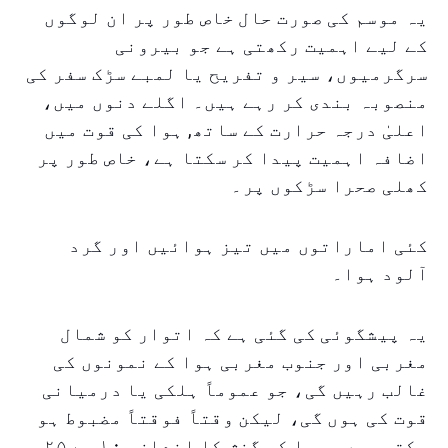
یہ موسم کی صورت حال خاص طور پر ان لوگوں
کے لیے اہمیت رکھتی ہے جو بیرونی
سرگرمیوں، سیر و تفریح یا لمبے سڑک سفر کی
منصوبہ بندی کر رہے ہیں۔ اگلے دنوں میں،
اعلیٰ درجہ حرارت کے ساتھ, ہوا کی قوت میں
اضافہ اہمیت پیدا کر سکتا ہے، خاص طور پر
کھلی صحرا سڑکوں پر۔
کئی اماراتوں میں تیز ہوائیں اور گرد
آلود ہوا۔
یہ پیشگوئی کی گئی ہے کہ اتوار کو شمال
مغربی اور جنوب مغربی ہوا کے نمونوں کی
غالب رہیں گی، جو عموماً ہلکی یا درمیانی
قوت کی ہوں گی، لیکن وقتاً فوقتاً مضبوط ہو
سکتی ہیں۔ ہوا کی گزش کا اندازہ ۱۰ سے ۲۵