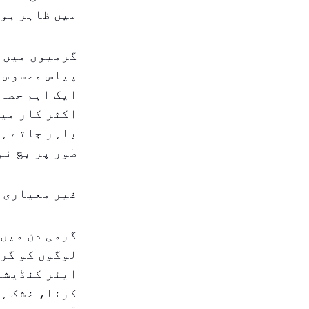
میں ظاہر ہو 
گرمیوں میں، 
پیاس محسوس 
ایک اہم حصہ 
اکثر کار میں
باہر جاتے ہی
طور پر بچ نہ
غیر معیاری ن
گرمی دن میں 
لوگوں کو گرم
ایئر کنڈیشن
کرنا، خشک ہو