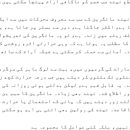
طع نیند سب جسم کو ناکافی آرام پہنچا سکتی ہیں۔
یند مائگرین کے سب سے معروف محرکات میں سے ایک
 ہے، اکثر جاگتا ہے، دیر سے بستر پر جاتا ہے، ی
ف ریتم میں زندہ ہے، تو یہ مائگرین کی تھریشولڈ
کا مطلب یہ ہوتا ہے کہ وہی حرارتی اثر، روشنی ک
ہ آسانی سے حملہ کر سکتی ہے جبکہ آرام کے ساتھ۔
ارات کی گرمیوں میں، بہت سے لوگ باہر کی سرگرم
نٹوں تک ملتوی کر دیتے ہیں جب درجہ حرارت کچھ ز
۔ یہ قابل فہم ہے، لیکن بدلتی ہوئی روزانہ کی 
ر اطلاع شدہ نیند بھی زیادہ مائگرین کا سبب بن 
ئے زور دیتے ہیں کہ پانی کے استعمال یا حرارت س
اقاعدہ نیند کی روٹین بھی اتنی ہی اہم ہو سکتی 
نہیں، بلکہ کئی عوامل کا مجموعہ ہے