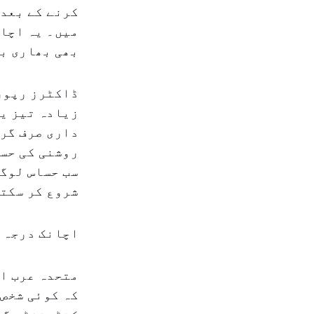
کرنے کے بعد 
میں۔ یہ اچان
بھی بھاری بو
ڈاکٹرز رپورٹ
زیادہ تیز یا
داری صرف گرم
سب حساس لوگو
شروع کر سکت
اچانک درجہ 
متحدہ عرب ام