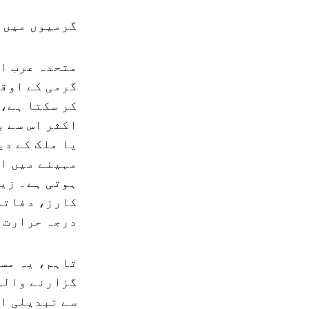
گرمیوں میں د
متحدہ عرب ام
کر سکتا ہے، 
اکثر اس سے ب
یا ملک کے دی
مہینے میں ان
ہوتی ہے۔ زیا
کارز، دفاتر
درجہ حرارت 
تاہم، یہ مسل
گزارنے والوں
سے تبدیلی ای