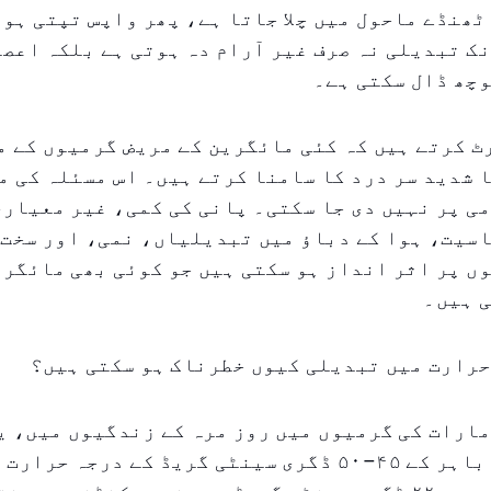
ٹھنڈے ماحول میں چلا جاتا ہے، پھر واپس تپتی ہو
ک تبدیلی نہ صرف غیر آرام دہ ہوتی ہے بلکہ اعصا
چھ ڈال سکتی ہے۔
 کرتے ہیں کہ کئی مائگرین کے مریض گرمیوں کے م
 شدید سر درد کا سامنا کرتے ہیں۔ اس مسئلہ کی م
ی پر نہیں دی جا سکتی۔ پانی کی کمی، غیر معیار
ں پر اثر انداز ہو سکتی ہیں جو کوئی بھی مائگر
ی ہیں۔
حرارت میں تبدیلی کیوں خطرناک ہو سکتی ہیں؟
ارات کی گرمیوں میں روز مرہ کے زندگیوں میں، ی
کہ کوئی شخص باہر کے ۴۵–۵۰ ڈگری سینٹی گریڈ کے درجہ حر