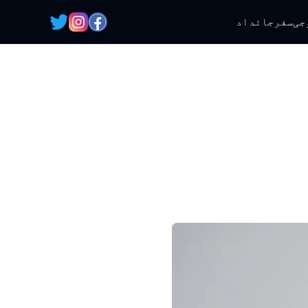
جی
سفر
جائداد