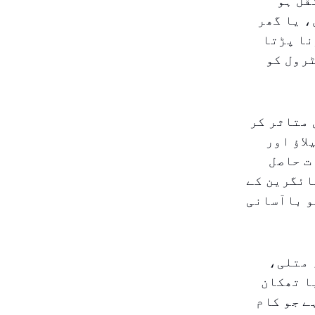
نتقل ہو
، یا گھر
نا پڑتا
ٹرول کو
 متاثر کر
لاؤ اور
ت حاصل
ائگرین کے
کو باآسانی
 متلی،
ا تھکان
ے جو کام