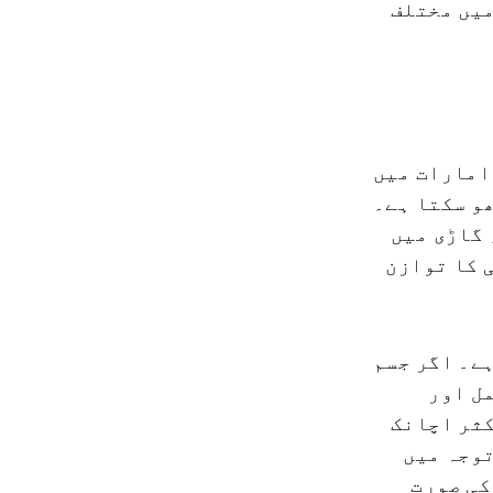
میں مختلف
امارات میں
و سکتا ہے۔
 گاڑی میں
 کا توازن
ے۔ اگر جسم
ل اور
کثر اچانک
توجہ میں
کی صورت