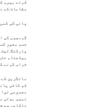
کرتے ہیں، کا
مقامات کے د
پانی کی کمی 
گرمیوں کی اہ
جسم بغیر کسی
پارکنگ لیٹ م
بیٹھنا، حتی 
خراب کرنے کے
مائگرین کے م
کو کافی پانی
مجموعی توانا
نہیں ہوتی بل
ناکامی سے شر