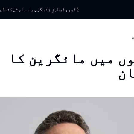
کاروبار
طرزِ زندگی
یو اے ای
ٹیکنالو
ی
ں میں مائگرین کا
ن