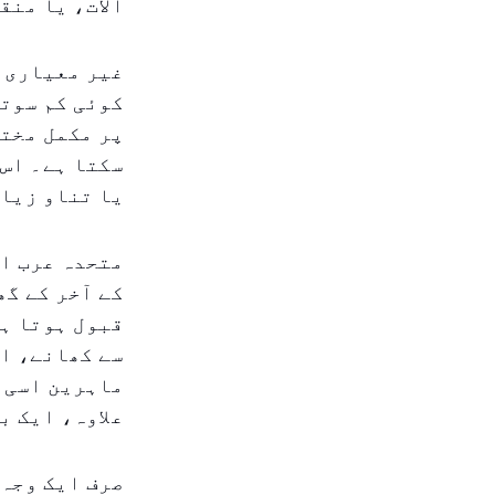
آلات، یا منق
غیر معیاری ن
کوئی کم سوتا
پر مکمل مختل
سکتا ہے۔ اس 
یا تناو زیاد
متحدہ عرب ام
کے آخر کے گھ
قبول ہوتا ہے
سے کھانے، او
ماہرین اسی ل
علاوہ، ایک ب
صرف ایک وجہ 