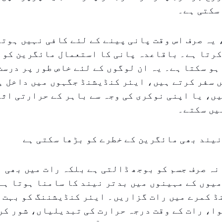
سکتی ہے۔
یہ صرف اس وقت پانی پینے کے لئے کافی نہیں ہوتا
کرتا ہے۔ باقاعدہ پانی کا استعمال مائگرین کو 
ہو سکتا ہے۔ یہ ان لوگوں کے لئے خاص طور پر درست
 سفر کرتے ہیں، ایئر کنڈیشنڈ جگہوں میں داخل ہ
ں، یا اپنی نوکری کی وجہ سے باہر کے حرارتی اثر
یں سکتے۔
یند بھی مائگرین کے خطرے کو بڑھا سکتی ہے
نہ صرف جسم کو بوجھ ڈالتی ہے بلکہ رات میں بھی ب
یوں کے مہینوں میں بدتر نیند کا سامنا ہوتا ہے
ڈ کمرے میں رات گزاریں۔ ایئر کنڈیشننگ کو بہت 
ا، رات کے وقت درجہ حرارت کی تبدیلیاں، شور کر