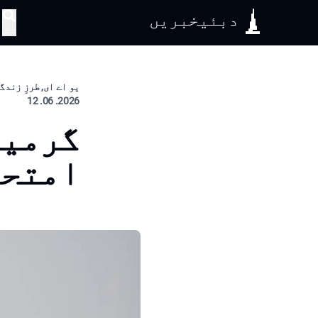
دبئیخبریں
تلاش
یو اے ای, طرزِ زندگ
2026. 06. 12
گرمیو
امتحا