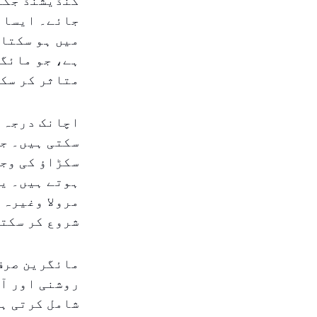
جائے۔ ایسا ک
میں ہو سکتا 
ہے، جو مائگر
متاثر کر سک
اچانک درجہ ح
سکتی ہیں۔ جل
سکڑاؤ کی وجہ
ہوتے ہیں۔ یہ
مرولا وغیرہ 
شروع کر سکتا
مائگرین صرف 
روشنی اور آو
شامل کرتی ہے