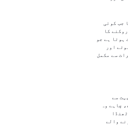
 جب کوئی
روکنے کا
 ہوتا ہے جو
وتے اور
ات سے مکمل
ہت سے
، چاہے وہ
ٹھنڈا
نے والے