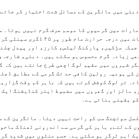
بئی میں مائگرین کے مسائل شدت اختیار کر جاتے 
ارات میں گرمیوں کا موسم صرف گرم نہیں ہوتا۔ س
گرمی کے اوقات میں درجہ حرارت عام طور پ
جبکہ سڑکیں، پارکنگ لیٹس، کارز، اور پیدل چلنے
ھی زیادہ گرم محسوس ہو سکتے ہیں۔ دبئی، شارجہ،
گر شہروں میں مقیم لوگ اچھی طرح جانتے ہیں کہ گ
 کی یومیہ روٹین کافی حد تک گرمی کے مطابق ڈھلن
دہ تر لوگ کوشش کرتے ہیں کہ باہر کم وقت گزاری
، مالز اور گھروں میں مضبوط ایئر کنڈیشنگ ایک 
کو یقینی بناتی ہے۔
سل سوئچنگ سب کو راحت نہیں دیتا۔ مائگرین کے س
 کے لئے، باہر کی گرمی سے اندرونی ٹھنڈک ماحول
ک اہم ٹرگر ہو سکتی ہے۔ جسم منٹوں میں شدید گرم