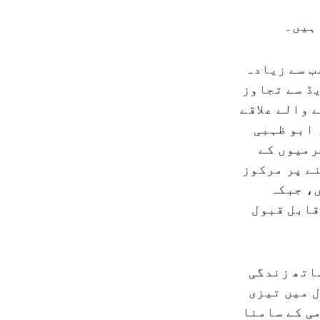
ہیں۔
ب سے زیادہ
ر ۴۵ ڈگری سینٹی گریڈ سے تجاوز
 والے علاقے
 ابو ظہبی
رمیوں کے
ے پر مرکوز
ں، جبکہ
قابل قبول
اتھ زندگی
 میں تیزی
ی کے سامنا