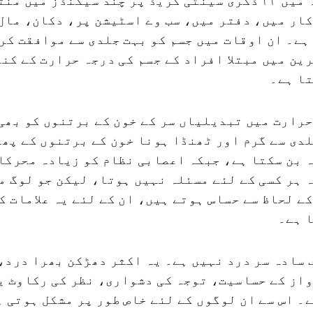
کنڈیشنڈ جگہ میں ۲۲ ڈگری سینٹی گریڈ پر چند سیکنڈز میں م
ار میں، دفتر میں، سب وے اسٹیشن پر، دکان، مال
ہے۔ ان اوقات میں جسم کو بہت جلدی سے موافقت کر
ین میں مبتلا افراد کے جسم کی درجہ حرارت کے کن
تا ہے۔
رارت میں تبدیلیاں سر کے خون کے برتنوں کو بھی
دی سے گرم اور ٹھنڈا ہونا خون کے برتنوں کے پھی
 بن سکتا ہے، جبکہ اعصابی نظام کو زیادہ محرکا
 ہر کسی کے لئے مسئلہ نہیں ہوتا، لیکن جو لوگ م
کے لحاظ سے حساس ہوتے ہیں، ان کے لئے یہ علامات 
 ہے۔
سادہ سر درد نہیں ہے۔ یہ اکثر دھڑکن بھرا درد،
از کے حساسیت، توجہ کی دشواری، نظر کی رکاوٹ ی
۔ اس سے ان لوگوں کے لئے خاص طور پر مشکل ہوتی ہ