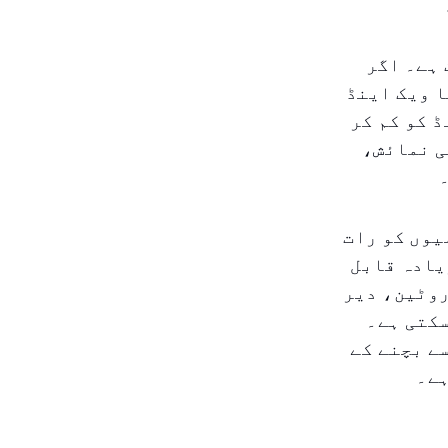
 ہے۔ اگر
ا ویک اینڈ
 کو کم کر
ی نمائش،
یوں کو رات
یادہ قابل
روٹین، دیر
سکتی ہے۔
ے بچنے کے
ہے۔