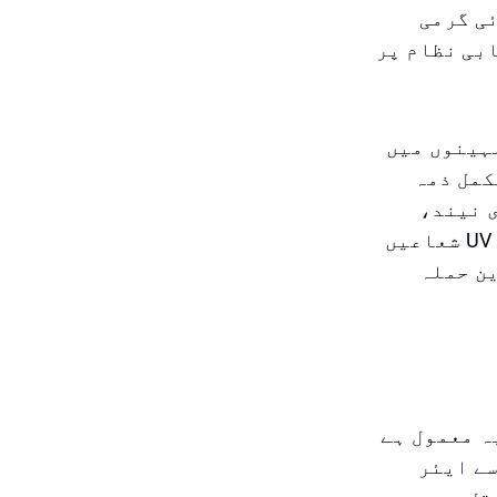
ئی گرمی
بی نظام پر
ہینوں میں
کمل ذمہ
ی نیند،
روشنی کی حساسیت، ہوا کے دباؤ میں تبدیلیاں، نمی، اور سخت UV شعاعیں
ین حملہ
ہ معمول ہے
ارت سے ایئر