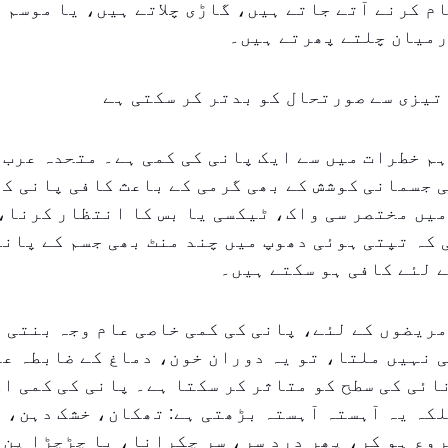
م کرنے آتے جاتے ہیں، گاڑی چلاتے ہیں، یا موسم 
رمیان چلتے پھرتے ہیں۔
تیزی سے صورتحال کو بدتر کر سکتی ہے
م خطرات میں سے ایک پانی کی کمی ہے۔ متحدہ عرب 
 جسمانی کوشش کے بھی گرمی کے باعث کافی پانی کھ
یں مختصر سی واک، ٹیکسی یا بس کا انتظار کرنا،
کہ تپتی ہوئی دھوپ میں چند منٹ بھی جسم کے پانی
 لئے کافی ہو سکتے ہیں۔
ریضوں کے لئے، پانی کی کمی خاصی عام وجہ بنتی ہ
 نہیں ملتا، تو یہ دوران خون، دماغ کے ضابطہ عم
ئی کی سطح کو متاثر کر سکتا ہے۔ پانی کی کمی ا
کہ یہ آہستہ آہستہ بڑھتی ہے: تھکان، خشک دہن، 
وع ہو کر، پھر درد سر، سر چکرانا، یا چڑچڑا پن 