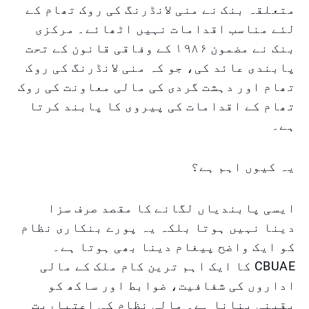
متعلقہ بنک نے منی لانڈرنگ کی روک تھام کے
لئے مناسب اقدامات نہیں اٹھائے۔ مرکزی
بنک نے مضمون ۱۹۸۶ کے وفاقی قانون کے تحت
پابندی عائد کی، جو کہ منی لانڈرنگ کی روک
تھام اور دہشت گردی کی مالی معاونت کی روک
تھام کے اقدامات کی پیروی کا پابند کرتا
ہے۔
یہ کیوں اہم ہے؟
ایسی پابندیاں لگانے کا مقصد صرف سزا
دینا نہیں ہوتا بلکہ یہ پورے بنکاری نظام
کو ایک واضح پیغام دینا بھی ہوتا ہے۔
CBUAE کا ایک اہم ترین کام ملک کے مالی
اداروں کی شفافیت، ضوابط اور ساکھ کو
یقینی بنانا ہے۔ مالی نظام کی اعتباریت