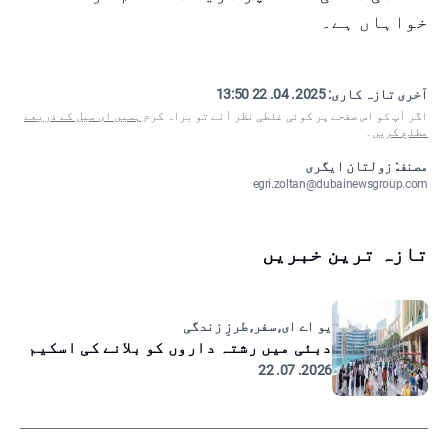
خواہاں ہے۔
آخری تازہ کاری:
2025. 04. 22 13:50
اگر آپ کو اس صفحے پر کوئی غلطی نظر آئے تو براہ کرم
ہمیں ای میل کے ذریعے
مطلع کریں
۔
مصنف: زولتان ایگری
egri.zoltan@dubainewsgroup.com
تازہ ترین خبریں
یو اے ای, سفر, طرزِ زندگی
دبئی میں رشتہ داروں کو بلانے کی اسکیم
2026. 07. 22