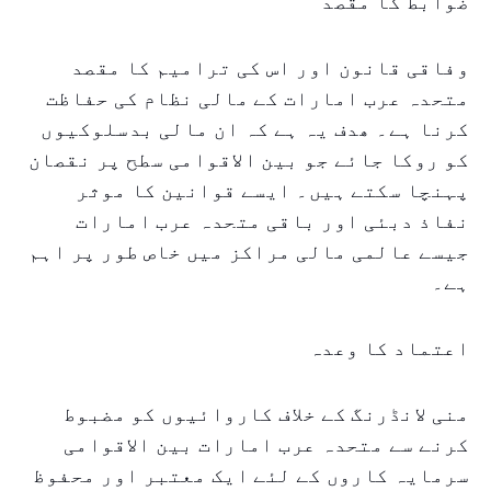
ضوابط کا مقصد
وفاقی قانون اور اس کی ترامیم کا مقصد
متحدہ عرب امارات کے مالی نظام کی حفاظت
کرنا ہے۔ ھدف یہ ہے کہ ان مالی بدسلوکیوں
کو روکا جائے جو بین الاقوامی سطح پر نقصان
پہنچا سکتے ہیں۔ ایسے قوانین کا موثر
نفاذ دبئی اور باقی متحدہ عرب امارات
جیسے عالمی مالی مراکز میں خاص طور پر اہم
ہے۔
اعتماد کا وعدہ
منی لانڈرنگ کے خلاف کاروائیوں کو مضبوط
کرنے سے متحدہ عرب امارات بین الاقوامی
سرمایہ کاروں کے لئے ایک معتبر اور محفوظ