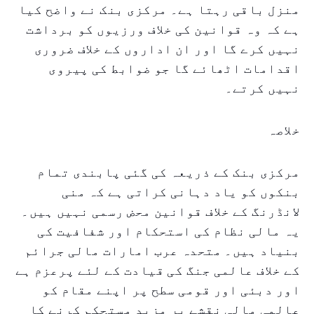
منزل باقی رہتا ہے۔ مرکزی بنک نے واضح کیا
ہے کہ وہ قوانین کی خلاف ورزیوں کو برداشت
نہیں کرے گا اور ان اداروں کے خلاف ضروری
اقدامات اٹھائے گا جو ضوابط کی پیروی
نہیں کرتے۔
خلاصہ
مرکزی بنک کے ذریعہ کی گئی پابندی تمام
بنکوں کو یاد دہانی کراتی ہے کہ منی
لانڈرنگ کے خلاف قوانین محض رسمی نہیں ہیں۔
یہ مالی نظام کی استحکام اور شفافیت کی
بنیاد ہیں۔ متحدہ عرب امارات مالی جرائم
کے خلاف عالمی جنگ کی قیادت کے لئے پرعزم ہے
اور دبئی اور قومی سطح پر اپنے مقام کو
عالمی مالی نقشے پر مزید مستحکم کرنے کا