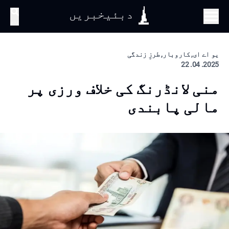
دبئیخبریں
تلاش
یو اے ای, کاروبار, طرزِ زندگی
2025. 04. 22
منی لانڈرنگ کی خلاف ورزی پر
مالی پابندی