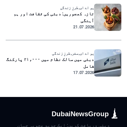
یو اے ای, طرزِ زندگی
تازہ کھجوریں: دبئی کی ثقافت اور ہم
آہنگی
2026. 07. 21
یو اے ای, سفر, طرزِ زندگی
دبئی میں سالک نظام میں ۲۱،۰۰۰ پارکنگ
شامل
2026. 07. 17
DubaiNewsGroup
دبئی دریافت کریں: ایک جدید عجوبہ جہاں