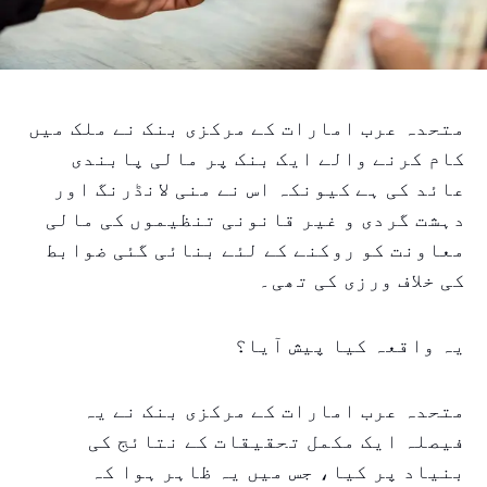
متحدہ عرب امارات کے مرکزی بنک نے ملک میں
کام کرنے والے ایک بنک پر مالی پابندی
عائد کی ہے کیونکہ اس نے منی لانڈرنگ اور
دہشت گردی و غیر قانونی تنظیموں کی مالی
معاونت کو روکنے کے لئے بنائی گئی ضوابط
کی خلاف ورزی کی تھی۔
یہ واقعہ کیا پیش آیا؟
متحدہ عرب امارات کے مرکزی بنک نے یہ
فیصلہ ایک مکمل تحقیقات کے نتائج کی
بنیاد پر کیا، جس میں یہ ظاہر ہوا کہ