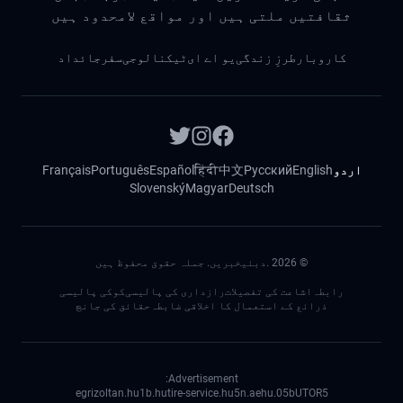
ثقافتیں ملتی ہیں اور مواقع لامحدود ہیں
کاروبار
طرزِ زندگی
یو اے ای
ٹیکنالوجی
سفر
جائداد
اردو
English
Русский
中文
हिंदी
Español
Português
Français
Slovenský
Magyar
Deutsch
©
2026
.دبئیخبریں. جملہ حقوق محفوظ ہیں
رابطہ
اشاعت کی تفصیلات
رازداری کی پالیسی
کوکی پالیسی
ذرائع کے استعمال کا اخلاقی ضابطہ
حقائق کی جانچ
Advertisement:
egrizoltan.hu
1b.hu
tire-service.hu
5n.ae
05.hu
bUTOR5