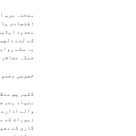
متحدہ عرب ام
محدود ایڈیشن
کے لئے دلچسپ
یہ سکے روایت
جبکہ معاشرتی
خصوصی مجموع
کثیر پسِ منظ
بنیاد ہے، جی
والے ادارے ا
زیورات کے مر
کاری کے معیا