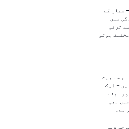
 سماج کے
گی میں
سے ترقی
مختلف ہوتی
اء سے بہت
یں – ایک
ور اپنے
میں بھی
 ہے۔
اجی ذمہ