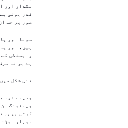
مقدار اور اع
قدر ہوتی ہے۔
طور پر جب ان
سونا اور چا
ہیں، اور یہ 
وابستگی کے ل
ہے جو نہ صرف
نئی شکل میں
جدید دنیا می
چیلنجنگ بن چ
کرتی ہیں۔ تا
دوبارہ جڑنے