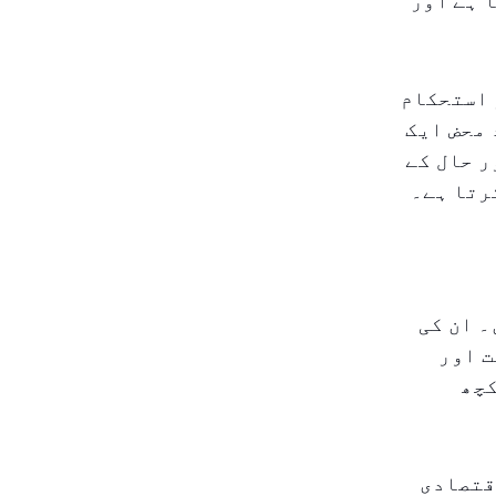
 ہے اور
 استحکام
 محض ایک
ر حال کے
رتا ہے۔
۔ ان کی
ت اور
کچھ
 اقتصادی