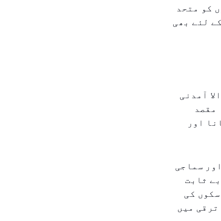
ں کو متحد
ے لئے بھی
لا آمدنی
 مقصد
نا اور
اور سماجی
بے ثابت
سکوں کی
ترقی میں