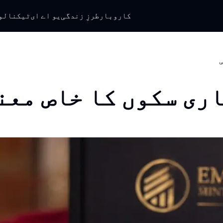
کاروبار
طرزِ زندگی
یو اے ای
ٹیکنالو
ی
ری سکوں کا خاص معن