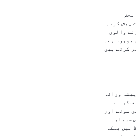
 محض
Proud of UAE' مہم کے تحت پیش کردہ
نے والوں
 موجود ہے۔
ر کرتے ہیں
پیشہ ورانہ
ف کر نے
ن سونے اور
س سرمایہ
 ہیں بلکہ