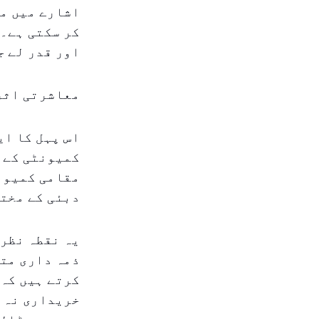
اشارے میں ما
کر سکتی ہے۔ 
اور قدر لے ج
معاشرتی اثر 
اس پہل کا ای
کمیونٹی کے م
مقامی کمیون
دبئی کے مختل
یہ نقطہ نظر 
ذمہ داری مت
کرتے ہیں کہ 
خریداری نہ ص