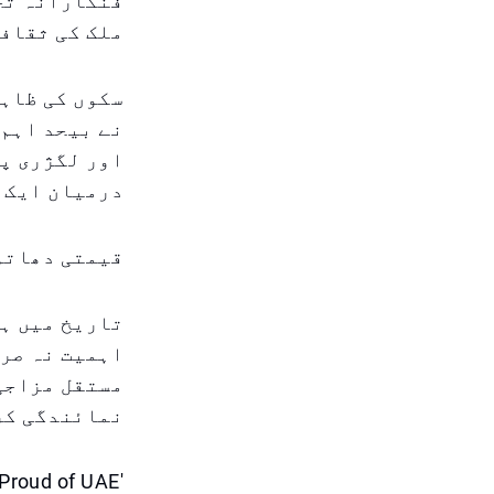
فنکارانہ تخل
ملک کی ثقافت
سکوں کی ظاہر
نے بیحد اہم 
اور لگژری پر
درمیان ایک ع
قیمتی دھاتوں
تاریخ میں ہم
اہمیت نہ صرف
مستقل مزاجی 
نمائندگی کرت