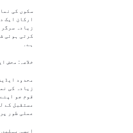
سکوں کی نمائ
ارکان ایک دو
زیادہ سرگرمی
کرتی ہوئی شہ
ہے۔
خلاصہ: محض ا
محدود ایڈیشن
زیادہ کی نما
قوم جو اپنے 
مستقبل کے لئ
عملی طور پر 
ایسی پہلیں ب