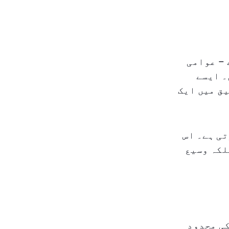
 – عوامی
۔ ایسے
ق میں ایک
تی ہے۔ اس
لکہ وسیع
کی محدود