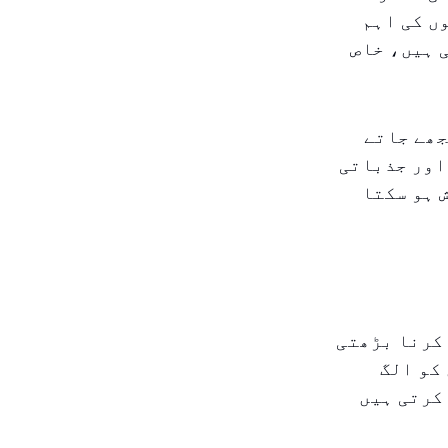
ں کی اہم
 ہیں، خاص
جھے جاتے
اور جذباتی
 ہو سکتا
کرنا بڑھتی
کو الگ
کرتی ہیں