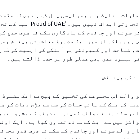
ارات نے ایک بار پھر ایسی پہل کی ہے جس کا مقصد
اقتصادی یا تجارتی اہداف نہیں ہیں۔ '
 سونے اور چاندی کے یادگاری سکے نہ صرف جمع کر
 ہیں بلکہ ان میں ایک مضبوط معاشرتی پیغام بھی
، شناخت اور کمیونٹی ہم آہنگی کی اہمیت کو ظاہ
 بہبود میں بھی عملی طور پر حصہ ڈالتے ہیں۔
ے کی پیدائش
ر والے اس مجموعے کی تخلیق کے پیچھے ایک مضبوط 
سا کہ ملک کے پانی حیات کی سب سے بڑی دھات کو صا
ور سکے بنانے والی کمپنی نے دبئی کے مشہور تری
اکز میں سے ایک کے ساتھ تعاون کیا ہے۔ ایک اون
ر والے سونے اور چاندی کے سکے نہ صرف قدر محافظ