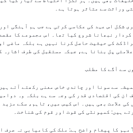
یقات بھی ہیں۔ ہر ٹکڑا احتیاط سے تیار کیا گیا
ی وراثت سے متاثر ہوتا ہے۔
ی شکل اس عہد کی عکاسی کرتی ہے جب ہم آہنگی اور
کردار نبھانا شروع کیا تھا۔ اس مجموعے کا مقصد
اڈکٹ کی حیثیت حاصل کرنا نہیں ہے بلکہ ماضی او
لامتی پل بنانا ہے، جبکہ مستقبل کی طرف اشارہ ک
 سے آگے کا مطلب
یشہ سے سونا اور چاندی خاص معنی رکھتے آئے ہیں
 ان کی اقتصادی قدر کی وجہ سے ہے بلکہ وہ دوامی
کی علامت بھی ہیں۔ اس کیس میں، تاہم، سکے مزید 
ے ہیں: کمیونٹی کی قوت اور قوم کی شناخت۔
'Proud of UAE' مہم کا پیغام واضح ہے: ملک کی کامیابی نہ صرف