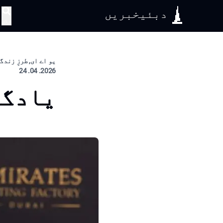
دبئیخبریں
تلاش
یو اے ای, طرزِ زندگ
2026. 04. 24
یادگا