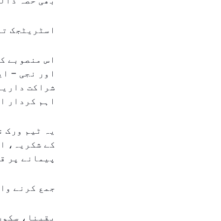
بھی حصہ ڈال
اسٹریٹجک تع
اس منصوبے کے
اور نجی – ای
شراکت داریاں
اہم کردار ا
یہ ٹیم ورک ن
کے شکریہ، ای
پیمانے پر ق
جمع کرنے وال
یقینا، سکوں 