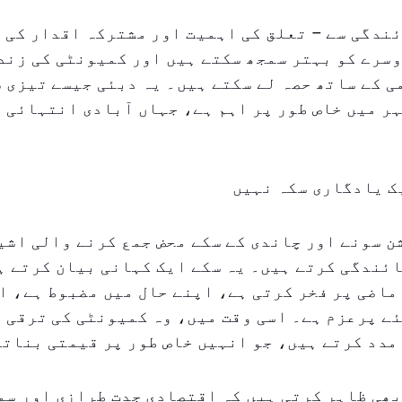
ندگی سے – تعلق کی اہمیت اور مشترکہ اقدار کی –
سرے کو بہتر سمجھ سکتے ہیں اور کمیونٹی کی زند
 کے ساتھ حصہ لے سکتے ہیں۔ یہ دبئی جیسے تیزی 
ر میں خاص طور پر اہم ہے، جہاں آبادی انتہائی 
یک یادگاری سکہ نہیں
 سونے اور چاندی کے سکے محض جمع کرنے والی اشی
ئندگی کرتے ہیں۔ یہ سکے ایک کہانی بیان کرتے ہ
ماضی پر فخر کرتی ہے، اپنے حال میں مضبوط ہے، ا
ے پرعزم ہے۔ اسی وقت میں، وہ کمیونٹی کی ترقی 
مدد کرتے ہیں، جو انہیں خاص طور پر قیمتی بناتی
ھی ظاہر کرتی ہیں کہ اقتصادی جدت طرازی اور سم