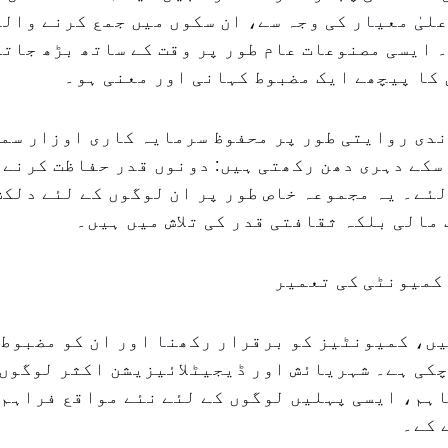
لیٰ معیار کی وجہ سے، ان سکوں میں جمع کرنے والو
 ایسی مصنوعات عام طور پر وقت کے ساتھ بڑھ جاتی
 کا پیچھے ایک مضبوط کہانی اور معنی ہو۔
ندی روایتی طور پر محفوظ سرمایہ کاری اوزار سم
سکے دہری دھن رکھتی ہیں: دونوں قدر حفاظت کرنے 
ئے۔ یہ مجموعہ خاص طور پر ان لوگوں کے لئے دلکش
 مالی بلکہ ثقافتی قدر کی تلاش میں ہیں۔
 کمیونٹی کی تعمیر
ں، کمیونٹیز کو برقرار رکھنا اور ان کو مضبوط 
کی ہے۔ شہریائش اور ڈیجیٹلائیزیشن اکثر لوگوں 
ہم، ایسی پہلیں لوگوں کے لئے نئے مواقع فراہم 
 کے۔