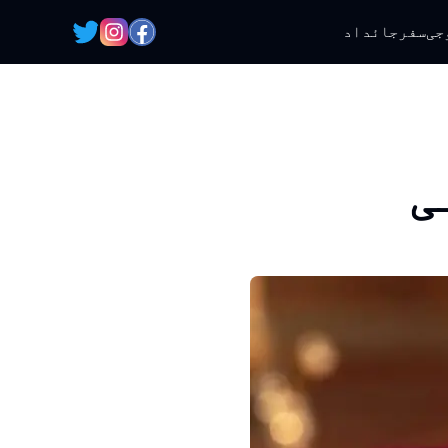
جی
سفر
جائداد
ی