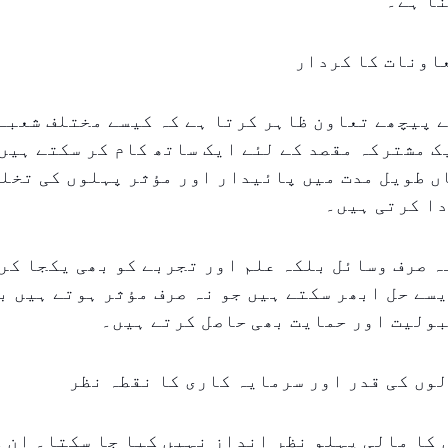
نا ہے۔
اونات کا کردار
 پیچھے تعاون ظاہر کرتا ہے کہ کیسے مختلف شعبے
ک مشترکہ مقصد کے لئے ایک ساتھ کام کر سکتے ہیں
 طویل مدت میں پائیدار اور مؤثر پہلوں کی تخلی
دا کرتی ہیں۔
ہ صرف وسائل بلکہ علم اور تجربے کو بھی یکجا کر
سے حل ابھر سکتے ہیں جو نہ صرف مؤثر ہوتے ہیں ب
بولیت اور حمایت بھی حاصل کرتے ہیں۔
وں کی قدر اور سرمایہ کاری کا نقطہ نظر
کا مالی پہلو نظر انداز نہیں کیا جا سکتا۔ ان 