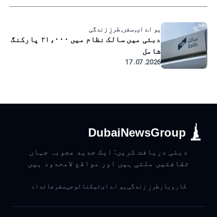
یو اے ای, سفر, طرزِ زندگی
دبئی میں سالک نظام میں ۲۱،۰۰۰ پارکنگ
شامل
2026. 07. 17
DubaiNewsGroup
دبئی دریافت کریں: ایک جدید عجوبہ جہاں
ثقافتیں ملتی ہیں اور مواقع لامحدود ہیں
کاروبار
طرزِ زندگی
یو اے ای
ٹیکنالوجی
سفر
جائداد