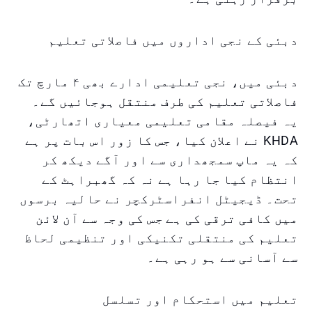
دبئی کے نجی اداروں میں فاصلاتی تعلیم
دبئی میں، نجی تعلیمی ادارے بھی ۴ مارچ تک
فاصلاتی تعلیم کی طرف منتقل ہوجائیں گے۔
یہ فیصلہ مقامی تعلیمی معیاری اتھارٹی،
KHDA نے اعلان کیا، جس کا زور اس بات پر ہے
کہ یہ ماپ سمجھداری سے اور آگے دیکھ کر
انتظام کیا جا رہا ہے نہ کہ گھبراہٹ کے
تحت۔ ڈیجیٹل انفراسٹرکچر نے حالیہ برسوں
میں کافی ترقی کی ہے جس کی وجہ سے آن لائن
تعلیم کی منتقلی تکنیکی اور تنظیمی لحاظ
سے آسانی سے ہو رہی ہے۔
تعلیم میں استحکام اور تسلسل