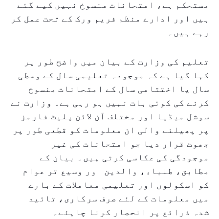
مستحکم ہے، امتحانات منسوخ نہیں کیے گئے
ہیں اور ادارے منظم فریم ورک کے تحت عمل کر
رہے ہیں۔
تعلیم کی وزارت کے بیان میں واضح طور پر
کہا گیا ہے کہ موجودہ تعلیمی سال کے وسطی
سال یا اختتامی سال کے امتحانات منسوخ
کرنے کی کوئی بات نہیں ہو رہی ہے۔ وزارت نے
سوشل میڈیا اور مختلف آن لائن پلیٹ فارمز
پر پھیلنے والی ان معلومات کو قطعی طور پر
جھوٹ قرار دیا جو امتحانات کی غیر
موجودگی کی عکاسی کرتی ہیں۔ بیان کے
مطابق، طلباء، والدین اور وسیع تر عوام
کو اسکولوں اور تعلیمی معاملات کے بارے
میں معلومات کے لئے صرف سرکاری، تائید
شدہ ذرائع پر انحصار کرنا چاہئے۔