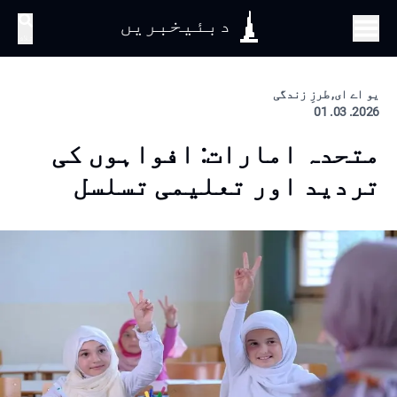
دبئیخبریں
تلاش
یو اے ای, طرزِ زندگی
2026. 03. 01
متحدہ امارات: افواہوں کی
تردید اور تعلیمی تسلسل