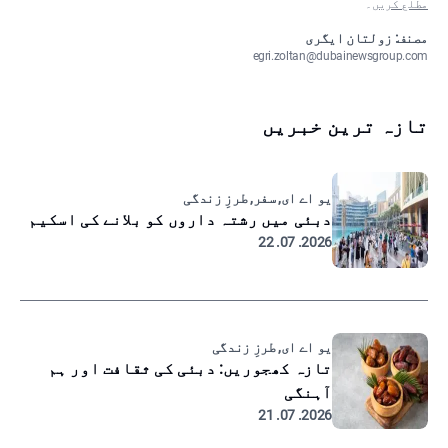
مطلع کریں
۔
مصنف: زولتان ایگری
egri.zoltan@dubainewsgroup.com
تازہ ترین خبریں
یو اے ای, سفر, طرزِ زندگی
دبئی میں رشتہ داروں کو بلانے کی اسکیم
2026. 07. 22
یو اے ای, طرزِ زندگی
تازہ کھجوریں: دبئی کی ثقافت اور ہم
آہنگی
2026. 07. 21