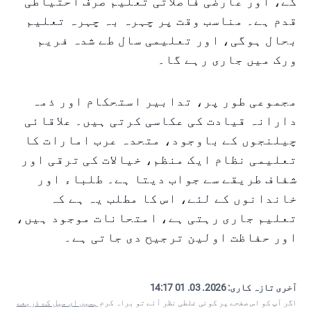
گے، اور عارضی فاصلاتی تعلیم صرف احتیاطی
قدم ہے۔ مناسب وقت پر چہرہ بہ چہرہ تعلیم
بحال ہوگی، اور تعلیمی سال طے شدہ فریم
ورک میں جاری رہے گا۔
مجموعی طور پر، تدابیر استحکام اور ذمہ
دارانہ قیادت کی عکاسی کرتی ہیں۔ علاقائی
چیلنجوں کے باوجود، متحدہ عرب امارات کا
تعلیمی نظام ایک منظم، خیالات کی ترقی اور
شفاف طریقے سے جواب دیتا ہے۔ طلباء اور
خاندانوں کے لئے، اس کا مطلب یہ ہے کہ
تعلیم جاری رہتی ہے، امتحانات موجود ہیں،
اور حفاظت اولین ترجیح دی جاتی ہے۔
آخری تازہ کاری:
2026. 03. 01 14:17
اگر آپ کو اس صفحے پر کوئی غلطی نظر آئے تو براہ کرم
ہمیں ای میل کے ذریعے