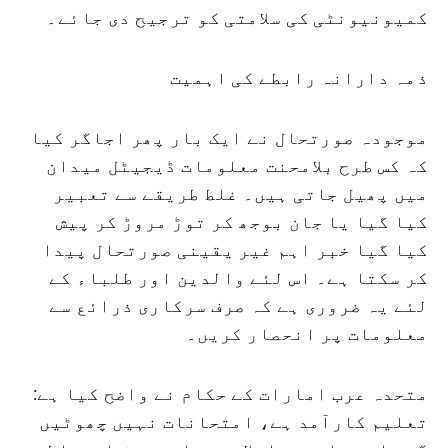
کمیونیونٹی کی سلامتی کو ترجیح دی جائے۔
ذمہ دارانہ رابطے کی اہمیت
موجودہ صورتحال نے ایک بار پھر اجاگر کیا
کہ کس طرح بلامحنت معلومات ڈیجیٹل میدان
میں پھیل جاتی ہیں۔ غلط طریقے سے تعبیر
کیا گیا یا جان بوجھ کر توڑ مروڑ کر پیش
کیا گیا خبر اہم غیر یقینی صورتحال پیدا
کر سکتا ہے۔ اس لئے والدین اور طلباء کے
لئے یہ ضروری ہے کہ صرف سرکاری ذرائع سے
معلومات پر انحصار کریں۔
متحدہ عرب امارات کے حکام نے واضح کیا ہے:
تعلیم کارآمد ہے، امتحانات نہیں چھوٹیں