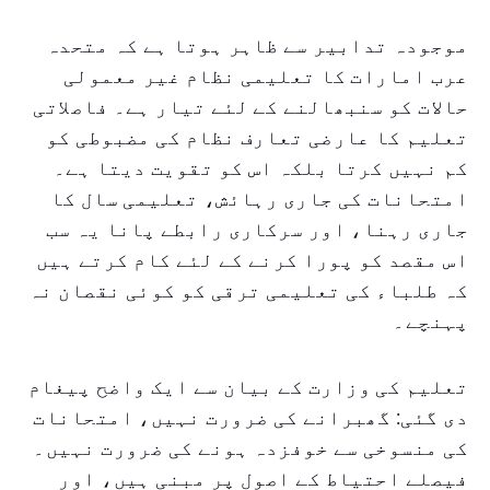
موجودہ تدابیر سے ظاہر ہوتا ہے کہ متحدہ
عرب امارات کا تعلیمی نظام غیر معمولی
حالات کو سنبھالنے کے لئے تیار ہے۔ فاصلاتی
تعلیم کا عارضی تعارف نظام کی مضبوطی کو
کم نہیں کرتا بلکہ اس کو تقویت دیتا ہے۔
امتحانات کی جاری رہائش، تعلیمی سال کا
جاری رہنا، اور سرکاری رابطے پانا یہ سب
اس مقصد کو پورا کرنے کے لئے کام کرتے ہیں
کہ طلباء کی تعلیمی ترقی کو کوئی نقصان نہ
پہنچے۔
تعلیم کی وزارت کے بیان سے ایک واضح پیغام
دی گئی: گھبرانے کی ضرورت نہیں، امتحانات
کی منسوخی سے خوفزدہ ہونے کی ضرورت نہیں۔
فیصلے احتیاط کے اصول پر مبنی ہیں، اور