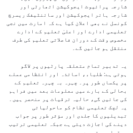
شارجہ پرائیوٹ ایجوکیشن اتھارٹی اور
شارجہ ہائر ایجوکیشن اور سائنٹیفک ریسرچ
کونسل نے بھی اعلان کیا ہے کہ امارت میں نجی
تعلیمی ادارے اور اعلیٰ تعلیم کے ادارے
مخصوص وقت کے دوران فاصلاتی تعلیم کی طرف
منتقل ہو جائیں گے۔
یہ تدبیر تمام متعلقہ پارٹیوں پر لاگو
ہوتی ہے: طلباء، اساتذہ اور انتظامی عملے
پر یکساں طور پر۔ چہرہ بہ چہرہ تعلیم کے
بحالی کے بارے میں معلومات بعد میں فراہم
کی جائیں گی، حالیہ ترقیات پر منحصر ہیں۔
یہ لچک تعلیمی نظام کو ماحولیاتی
تبدیلیوں کا جلدی اور مؤثر طور پر جواب
دینے کی اجازت دیتی ہے جبکہ تعلیمی ترتیب
برقرار رہتی ہے۔