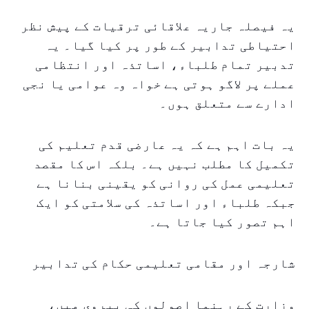
یہ فیصلہ جاریہ علاقائی ترقیات کے پیش نظر
احتیاطی تدابیر کے طور پر کیا گیا۔ یہ
تدبیر تمام طلباء، اساتذہ اور انتظامی
عملے پر لاگو ہوتی ہے خواہ وہ عوامی یا نجی
ادارے سے متعلق ہوں۔
یہ بات اہم ہے کہ یہ عارضی قدم تعلیم کی
تکمیل کا مطلب نہیں ہے۔ بلکہ اس کا مقصد
تعلیمی عمل کی روانی کو یقینی بنانا ہے
جبکہ طلباء اور اساتذہ کی سلامتی کو ایک
اہم تصور کیا جاتا ہے۔
شارجہ اور مقامی تعلیمی حکام کی تدابیر
وزارت کے رہنما اصولوں کی پیروی میں،