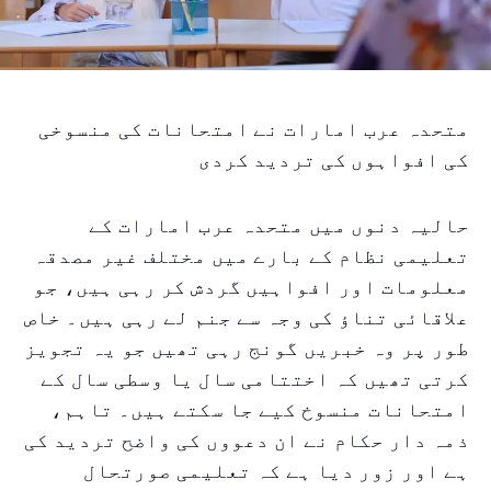
متحدہ عرب امارات نے امتحانات کی منسوخی
کی افواہوں کی تردید کردی
حالیہ دنوں میں متحدہ عرب امارات کے
تعلیمی نظام کے بارے میں مختلف غیر مصدقہ
معلومات اور افواہیں گردش کر رہی ہیں، جو
علاقائی تناؤ کی وجہ سے جنم لے رہی ہیں۔ خاص
طور پر وہ خبریں گونج رہی تھیں جو یہ تجویز
کرتی تھیں کہ اختتامی سال یا وسطی سال کے
امتحانات منسوخ کیے جا سکتے ہیں۔ تاہم،
ذمہ دار حکام نے ان دعووں کی واضح تردید کی
ہے اور زور دیا ہے کہ تعلیمی صورتحال