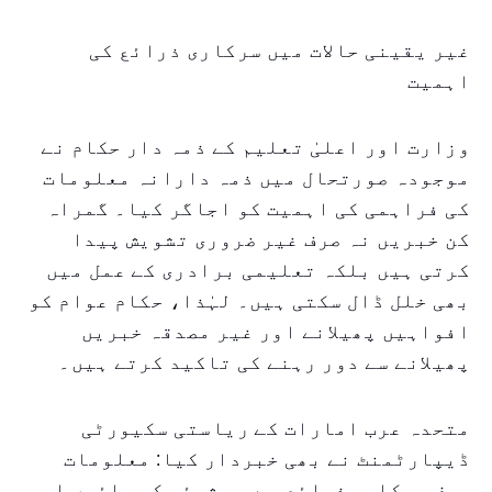
غیر یقینی حالات میں سرکاری ذرائع کی
اہمیت
وزارت اور اعلیٰ تعلیم کے ذمہ دار حکام نے
موجودہ صورتحال میں ذمہ دارانہ معلومات
کی فراہمی کی اہمیت کو اجاگر کیا۔ گمراہ
کن خبریں نہ صرف غیر ضروری تشویش پیدا
کرتی ہیں بلکہ تعلیمی برادری کے عمل میں
بھی خلل ڈال سکتی ہیں۔ لہٰذا، حکام عوام کو
افواہیں پھیلانے اور غیر مصدقہ خبریں
پھیلانے سے دور رہنے کی تاکید کرتے ہیں۔
متحدہ عرب امارات کے ریاستی سکیورٹی
ڈیپارٹمنٹ نے بھی خبردار کیا: معلومات
صرف سرکاری ذرائع سے ہی شیئر کی جائیں اور