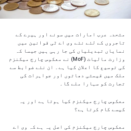
متحدہ عرب امارات میں سونے اور ہیرے کے
تاجروں کے لئے نئے وی اے ٹی قوانین میں
نمایاں تبدیلیاں کی جا رہی ہیں جیسا کہ
وزارت مالیات (MoF) نے معکوس چارج میکنزم
کی توسیع کا اعلان کیا ہے۔ ان نئے ضوابط سے
ملک میں قیمتی دھاتوں اور جواہرات کی
تجارت کو سہارا ملے گا۔
معکوس چارج میکنزم کیا ہوتا ہے اور یہ
کیسے کام کرتا ہے؟
معکوس چارج میکنزم کی اصل یہ ہے کہ وی اے