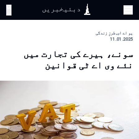
دبئیخبریں
تلاش
یو اے ای, طرزِ زندگی
2025. 01. 11
سونے، ہیرے کی تجارت میں
نئے وی اے ٹی قوانین