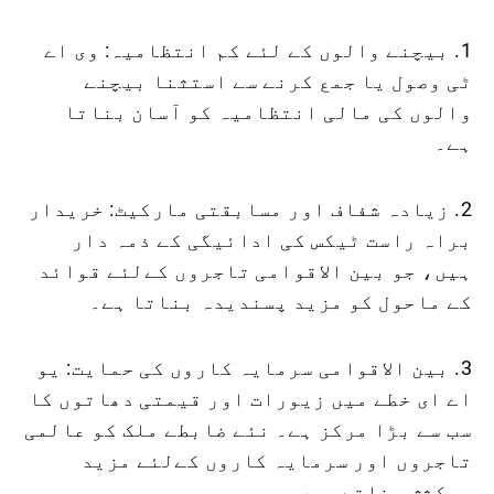
1. بیچنے والوں کے لئے کم انتظامیہ: وی اے
ٹی وصول یا جمع کرنے سے استثنا بیچنے
والوں کی مالی انتظامیہ کو آسان بناتا
ہے۔
2. زیادہ شفاف اور مسابقتی مارکیٹ: خریدار
براہ راست ٹیکس کی ادائیگی کے ذمہ دار
ہیں، جو بین الاقوامی تاجروں کےلئے قوائد
کے ماحول کو مزید پسندیدہ بناتا ہے۔
3. بین الاقوامی سرمایہ کاروں کی حمایت: یو
اے ای خطے میں زیورات اور قیمتی دھاتوں کا
سب سے بڑا مرکز ہے۔ نئے ضابطے ملک کو عالمی
تاجروں اور سرمایہ کاروں کےلئے مزید
پرکشش بناتے ہیں۔