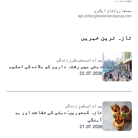
مطلع کریں
۔
مصنف: زولتان ایگری
egri.zoltan@dubainewsgroup.com
تازہ ترین خبریں
یو اے ای, سفر, طرزِ زندگی
دبئی میں رشتہ داروں کو بلانے کی اسکیم
2026. 07. 22
یو اے ای, طرزِ زندگی
تازہ کھجوریں: دبئی کی ثقافت اور ہم
آہنگی
2026. 07. 21