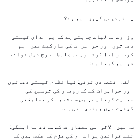
یہ تبدیلی کیوں اہم ہے؟
وزارت مالیات چاہتی ہے کہ یو اے ای قیمتی
دھاتوں اور جواہرات کی مارکیٹ میں اہم
کردار ادا کرتا رہے۔ ضابطہ درج ذیل فوائد
فراہم کرتا ہے:
الف. اقتصادی ترقی: نیا نظام قیمتی دھاتوں
اور جواہرات کے کاروبار کی توسیع کی
حمایت کرتا ہے، جس سے شعبے کی مسابقتی
کیفیت میں بہتری آتی ہے۔
ب. بین الاقوامی معیارات کے ساتھ ہم آہنگی:
نئے قوانین یو اے ای کی عزم کا عکس ہیں کہ