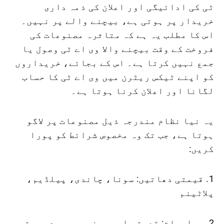
ٹی کی ادائیگی اور اعلان کی ذمہ داری
خریدار پر ہوتی ہے، بیچنے والے پر نہیں۔
اس کا مطلب یہ ہے کہ متاثرہ مصنوعات کی
فروخت کے وقت بیچنے والا وی اے ٹی وصول یا
جمع نہیں کرتا ہے۔ اس کے بجائے، خریداروں
کو اپنے ٹیکس ریٹرن میں وی اے ٹی کا حساب
لگانا اور اعلان کرنا ہوتا ہے۔
یہ نیا نظام مندرجہ ذیل مصنوعات پر لاگو
ہوتا ہے، جب تک وہ مخصوص شرائط کو پورا
کریں:
1. قیمتی دھاتیں: سونا، چاندی، پیلڈیم،
پلاٹینم
2. جواہرات: قدرتی اور مصنوعی ہیرے، موتی،