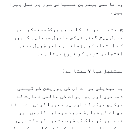
وہ عالمی بہترین عملیاتی طور پر عمل پیرا
ہیں۔
ج. متحدہ قوائد کا فریم ورک: مستحکم اور
قابل پیش گوئی ٹیکس ماحول سرمایہ کاروں
کے اعتماد کو بڑھاتا ہے اور طویل مدتی
اقتصادی ترقی کو فروغ دیتا ہے۔
مستقبل کیا لا سکتا ہے؟
یہ تبدیلی یو اے ای کی پوزیشن کو قیمتی
دھاتوں اور جواہرات کی عالمی تجارت کے
مرکزی مرکز کے طور پر مضبوط کرتی ہے۔ نئے
وی اے ٹی ضوابط مزید سرمایہ کاروں اور
تاجروں کو ملک کی طرف متوجہ کر سکتے ہیں
جبکہ مقامی کاروبار کے لئے کاموں کو سہل