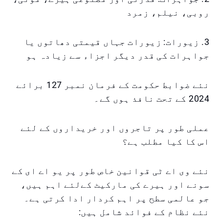
روبی، نیلم، زمرد
3. زیورات: زیورات جہاں قیمتی دھاتوں یا
جواہرات کی قدر دیگر اجزاء سے زیادہ ہو
نئے ضوابط حکومت کے فرمان نمبر 127 برائے
2024 کے تحت نافذ ہوں گے۔
عملی طور پر تاجروں اور خریداروں کے لئے
اس کا کیا مطلب ہے؟
نئے وی اے ٹی قوانین خاص طور پر یو اے ای کے
سونے اور ہیرے کی مارکیٹ کےلئے اہم ہیں،
جو عالمی سطح پر اہم کردار ادا کرتی ہے۔
نئے نظام کے فوائد شامل ہیں: