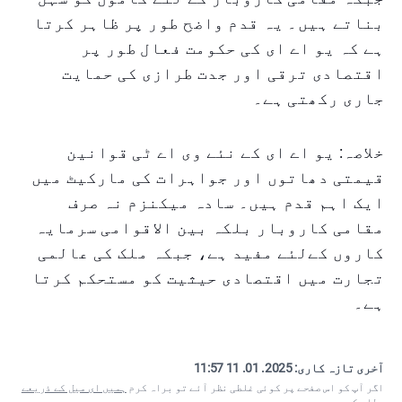
بناتے ہیں۔ یہ قدم واضح طور پر ظاہر کرتا
ہے کہ یو اے ای کی حکومت فعال طور پر
اقتصادی ترقی اور جدت طرازی کی حمایت
جاری رکھتی ہے۔
خلاصہ: یو اے ای کے نئے وی اے ٹی قوانین
قیمتی دھاتوں اور جواہرات کی مارکیٹ میں
ایک اہم قدم ہیں۔ سادہ میکنزم نہ صرف
مقامی کاروبار بلکہ بین الاقوامی سرمایہ
کاروں کےلئے مفید ہے، جبکہ ملک کی عالمی
تجارت میں اقتصادی حیثیت کو مستحکم کرتا
ہے۔
آخری تازہ کاری:
2025. 01. 11 11:57
اگر آپ کو اس صفحے پر کوئی غلطی نظر آئے تو براہ کرم
ہمیں ای میل کے ذریعے