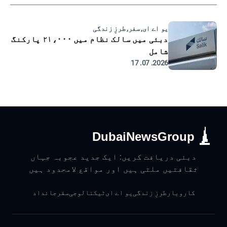
یو اے ای, سفر, طرزِ زندگی
دبئی میں سالک نظام میں ۲۱،۰۰۰ پارکنگ
شامل
2026. 07. 17
DubaiNewsGroup
دبئی دریافت کریں: ایک جدید عجوبہ جہاں
ثقافتیں ملتی ہیں اور مواقع لامحدود ہیں
کاروبار
طرزِ زندگی
یو اے ای
ٹیکنالوجی
سفر
جائداد