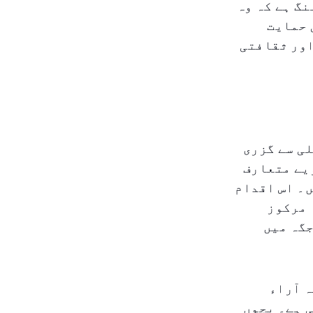
گ ہے کہ وہ
 حمایت
اور ثقافتی
ی سے گزری
یے متعارف
۔ اس اقدام
 مرکوز
جگہ میں
ہ آراء
 ہے۔ بچوں