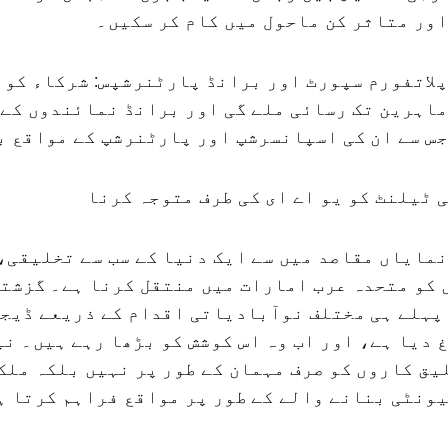
ور متاثر کن ماحول میں کام کر سکیں۔
لاتفورم سپورٹ اور برانڈ پارٹنرشپس: شرکاء کو 
ماہرین تک رسائی ملے گی اور برانڈ نمائندوں کے
س سے ان کی اسپانسرشپ اور پارٹنرشپ کے مواقع ب
 ٹیلنٹ کو یو اے ای کی طرف متوجہ کرنا
مایاں مقاصد میں سے ایک دنیا کے سب سے تخلیقی،
کو متحدہ عرب امارات میں منتقل کرنا ہے۔ گزشتہ
 پہلے ہی مختلف نوآبادیاتی اقدام کے ذریعے ڈیج
 دیا ہے، اور اب وہ اس کوشش کو بڑھا رہے ہیں۔ نی
یق کاروں کو صرف مہمان کے طور پر نہیں بلکہ ملک
ونٹی بنانے والے کے طور پر مواقع فراہم کرتا ہ