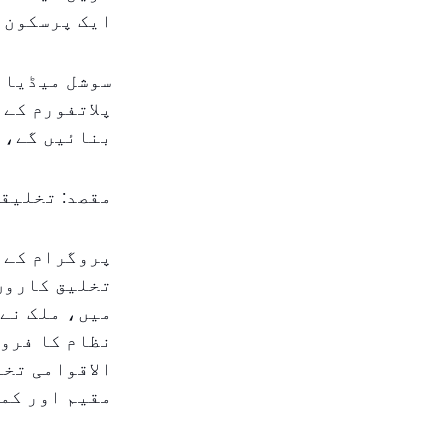
ایک پرسکون ا
سوشل میڈیا پ
پلاتفورم کے 
بنائیں گے، ج
مقصد: تخلیقی
پروگرام کے ن
تخلیق کاروں 
میں، ملک نے
نظام کا فروغ
الاقوامی تخل
مقیم اور کمی