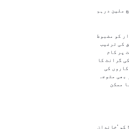
 ملین درہم
ر کو مضبوط
 کی ترغیب
 پر کام
ی گرانٹ کا
کاروں کی
 بھی متوجہ
ا ممکن
یہ سال کا اعلان کوئی اتفاقی نہیں ہے: یو اے ای حکومت نے ۲۰۲۶ کو 'خاندان