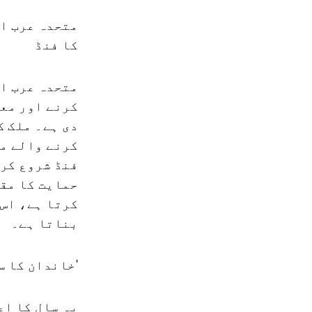
متحدہ عرب ام
کا فنڈ
متحدہ عرب ام
کرنے اور معا
دی ہے۔ ملک ک
کرنے والے مو
فنڈ شروع کرن
حمایت کا مقص
کرتا ہے، اس 
بناتا ہے۔
'خاندان کا س