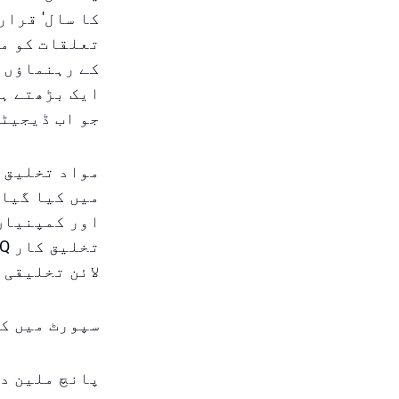
کا سال' قرار
تعلقات کو مض
کے رہنماؤں 
ایک بڑھتے ہو
جو اب ڈیجیٹل
میں کیا گیا،
اور کمپنیاں 
لائن تخلیقی 
سپورٹ میں کی
پانچ ملین در