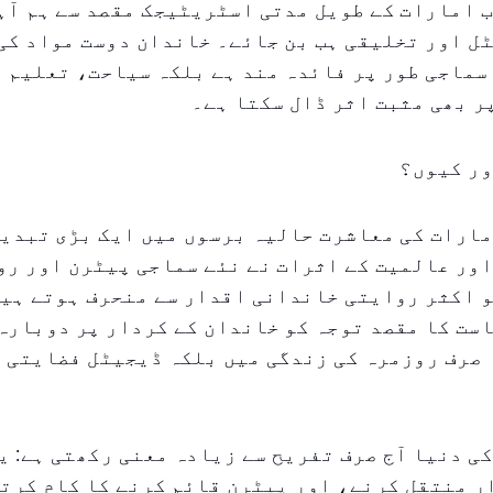
 امارات کے طویل مدتی اسٹریٹیجک مقصد سے ہم آہن
ل اور تخلیقی ہب بن جائے۔ خاندان دوست مواد کی
سماجی طور پر فائدہ مند ہے بلکہ سیاحت، تعلیم 
 بھی مثبت اثر ڈال سکتا ہے۔
ور کیوں؟
ارات کی معاشرت حالیہ برسوں میں ایک بڑی تبدیل
ور عالمیت کے اثرات نے نئے سماجی پیٹرن اور رو
 اکثر روایتی خاندانی اقدار سے منحرف ہوتے ہیں
ست کا مقصد توجہ کو خاندان کے کردار پر دوبارہ
 صرف روزمرہ کی زندگی میں بلکہ ڈیجیٹل فضایتی 
ی دنیا آج صرف تفریح سے زیادہ معنی رکھتی ہے: ی
 منتقل کرنے، اور پیٹرن قائم کرنے کا کام کرتی