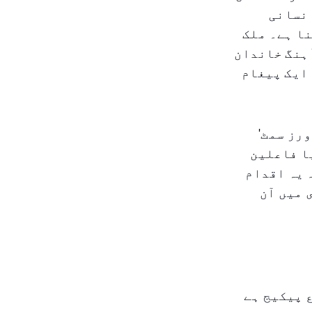
انسانی
ا ہے۔ ملک
آہنگ خاندان
ایک پیغام
ا اعلان '١ بلین فالوورز سمٹ'
ا فاعلین
 یہ اقدام
ای میں آن
 پیکیج ہے