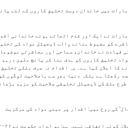
ارات میں خاندان دوست تخلیق کاروں کے لئے پانچ
ارات نے ایک اور قدم اٹھاتے ہوئے خاندانی اقدا
شرے کو مضبوط بنانے والے ڈیجیٹل مواد کی تخلیق
ی قیادت نے خاندان، سماجی اور معاشرتی موضوعات
اد تخلیق کاروں کو ہدف بنا کر پانچ ملین درہم ک
ے کا اعلان کیا ہے۔ یہ اقدام نہ صرف ملکی تخلیق 
د رکھتا ہے بلکہ دنیا بھر سے باصلاحیت لوگوں کو
طرح ملک کی ڈیجیٹل تخلیقی صلاحیت کو مزید بڑھان
ال' کی روح میں: اقدار پر مبنی مواد کی مرکزیت