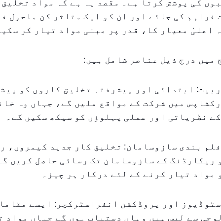
وں کی پوشش کرتا ہے۔ مقصد یہ ہے کہ مواد تخلیق 
فراہم کی جائے اور ان کو ایک متاثر کن ماحول ف
 اعلیٰ معیار کا، قدر پر مبنی مواد تیار کر سکی
میں درج ذیل عناصر شامل ہیں:
ربیت: ابتدائی اور پیشرفتہ تخلیق کاروں کو پیش
کشاپس میں شرکت کے مواقع ملیں گے، جہاں وہ خان
ے نظریاتی اور عملی پہلوؤں کو سیکھ سکیں گے۔
فلم بندی سازوسامان: تخلیق کار جدید کیمروں، ر
 ریکارڈنگ کے سازوسامان تک رسائی حاصل کریں گے
مواد تیار کرنے کے لئے درکار ہر چیز۔
سٹوڈیوز اور پروڈکشن انفراسٹرکچر: ایسے مقامات
جی سے لیس ہیں وہاں دستیاب ہوں گے جہاں مواد ت