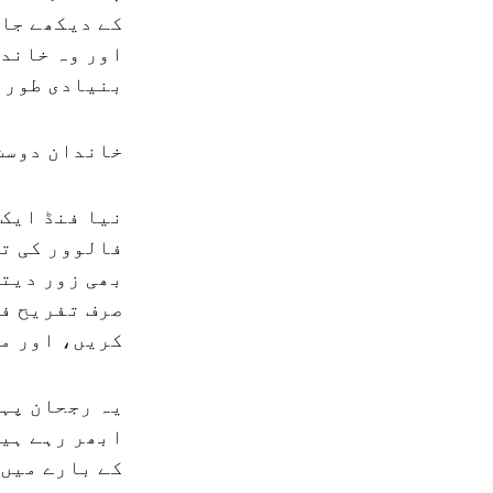
کے دیکھے جان
اور وہ خاندا
بنیادی طور پ
خاندان دوست
نیا فنڈ ایک 
فالوور کی تع
بھی زور دیتے
صرف تفریح ف
کریں، اور م
یہ رجحان پہل
ابھر رہے ہی
کے بارے میں 