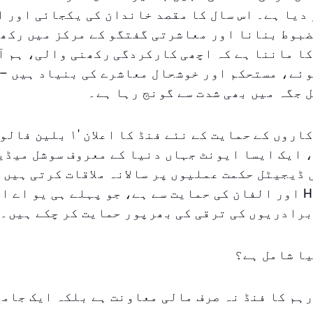
 دیا ہے۔ اس سال کا مقصد خاندان کی یکجائی اور 
بوط بنانا اور معاشرتی گفتگو کے مرکز میں رکھن
کا ماننا ہے کہ اچھی کارکردگی رکھنی والی، ہم 
ئے، مستحکم اور خوشحال معاشرے کی بنیاد ہیں – 
 جگہ میں بھی شدت سے گونج رہا ہے۔
مواد تخلیق کاروں کے حمایت کے نئے فنڈ ک
 ایک ایسا ایونٹ جہاں دنیا کے معروف سوشل میڈی
ڈیجیٹل حکمت عملیوں پر سالانہ ملاقات کرتی ہیں۔
تخلیق کار HQ اور الفان کی حمایت سے ہے، جو پہلے ہی یو اے 
برادریوں کی ترقی کی بھرپور حمایت کر چکے ہیں۔
ا شامل ہے؟
ہم کا فنڈ نہ صرف مالی معاونت ہے بلکہ ایک جامع