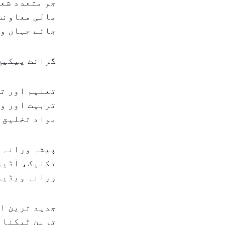
جو متعدد شعب
مالی معاونت 
جائے جہاں وہ
گرانٹ پیکیج 
تعلیم اور ت
تربیت اور ور
مواد تخلیق ک
پیشہ ورانہ 
تکنیک، آڈیو
ورانہ ویڈیو 
جدید ترین ا
ترین ٹیکنالو