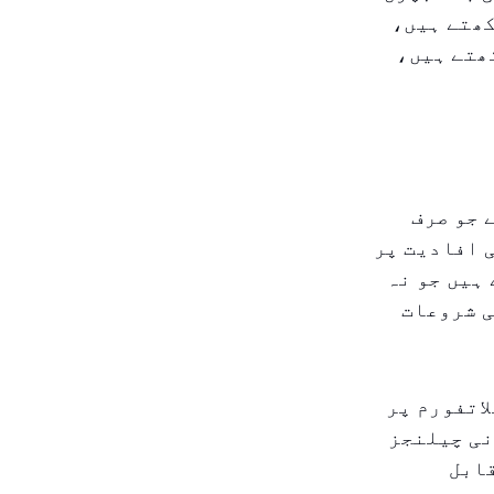
کھتے ہیں،
ھتے ہیں،
 جو صرف
 افادیت پر
ہیں جو نہ
ی شروعات
اتفورم پر
نی چیلنجز
قابل