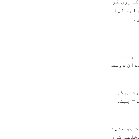
کاروں کو
راہم کیا
ں۔
ہ ورانہ
دان دوست
وشنی کی
 – پیشہ
 جو جدید
خلیق کار