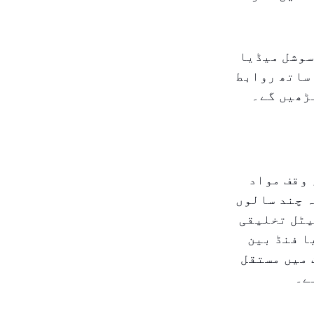
سوشل میڈیا
 ساتھ روابط
ڑھیں گے۔
 وقف مواد
 چند سالوں
یٹل تخلیقی
ا فنڈ بین
 میں مستقل
ے۔