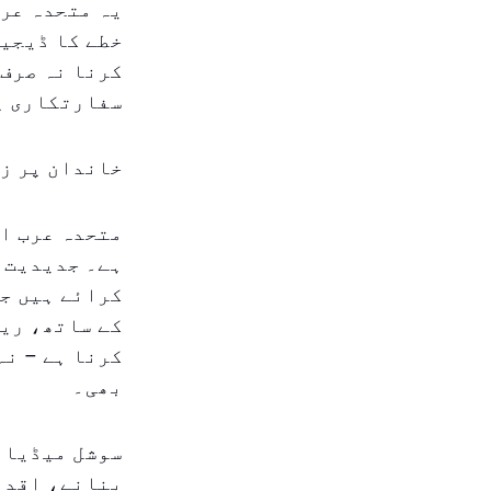
یہ متحدہ عرب
خطے کا ڈیجیٹ
کرنا نہ صرف 
سفارتکاری پر
خاندان پر ز
متحدہ عرب ام
ہے۔ جدیدیت ا
کرائے ہیں جو
کے ساتھ، ریا
کرنا ہے – نہ
بھی۔
سوشل میڈیا ک
بنانے، اقدار