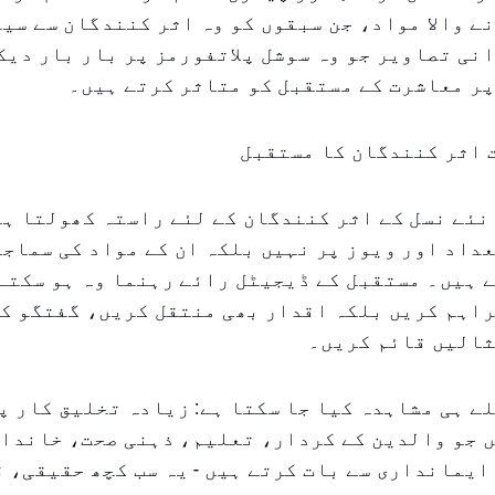
ے والا مواد، جن سبقوں کو وہ اثر کنندگان سے سی
نی تصاویر جو وہ سوشل پلاتفورمز پر بار بار دیک
ر معاشرت کے مستقبل کو متاثر کرتے ہیں۔
 اثر کنندگان کا مستقبل
نئے نسل کے اثر کنندگان کے لئے راستہ کھولتا ہے
داد اور ویوز پر نہیں بلکہ ان کے مواد کی سماجی
 ہیں۔ مستقبل کے ڈیجیٹل رائے رہنما وہ ہو سکتے 
راہم کریں بلکہ اقدار بھی منتقل کریں، گفتگو ک
ثالیں قائم کریں۔
ے ہی مشاہدہ کیا جا سکتا ہے: زیادہ تخلیق کار پل
ں جو والدین کے کردار، تعلیم، ذہنی صحت، خاندا
ایمانداری سے بات کرتے ہیں - یہ سب کچھ حقیقی، 