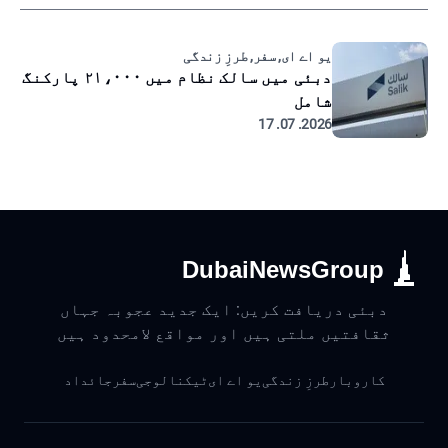
یو اے ای, سفر, طرزِ زندگی
دبئی میں سالک نظام میں ۲۱،۰۰۰ پارکنگ
شامل
2026. 07. 17
DubaiNewsGroup
دبئی دریافت کریں: ایک جدید عجوبہ جہاں
ثقافتیں ملتی ہیں اور مواقع لامحدود ہیں
کاروبار
طرزِ زندگی
یو اے ای
ٹیکنالوجی
سفر
جائداد