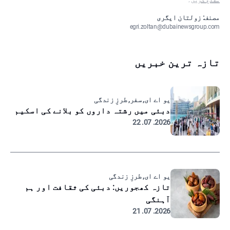
مطلع کریں
۔
مصنف: زولتان ایگری
egri.zoltan@dubainewsgroup.com
تازہ ترین خبریں
یو اے ای, سفر, طرزِ زندگی
دبئی میں رشتہ داروں کو بلانے کی اسکیم
2026. 07. 22
یو اے ای, طرزِ زندگی
تازہ کھجوریں: دبئی کی ثقافت اور ہم
آہنگی
2026. 07. 21