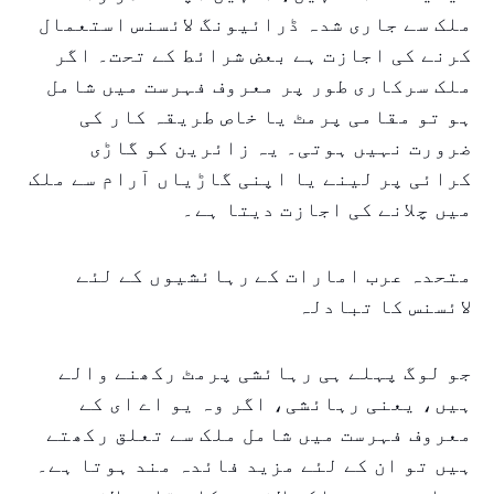
ملک سے جاری شدہ ڈرائیونگ لائسنس استعمال
کرنے کی اجازت ہے بعض شرائط کے تحت۔ اگر
ملک سرکاری طور پر معروف فہرست میں شامل
ہو تو مقامی پرمٹ یا خاص طریقہ کار کی
ضرورت نہیں ہوتی۔ یہ زائرین کو گاڑی
کرائی پر لینے یا اپنی گاڑیاں آرام سے ملک
میں چلانے کی اجازت دیتا ہے۔
متحدہ عرب امارات کے رہائشیوں کے لئے
لائسنس کا تبادلہ
جو لوگ پہلے ہی رہائشی پرمٹ رکھنے والے
ہیں، یعنی رہائشی، اگر وہ یو اے ای کے
معروف فہرست میں شامل ملک سے تعلق رکھتے
ہیں تو ان کے لئے مزید فائدہ مند ہوتا ہے۔