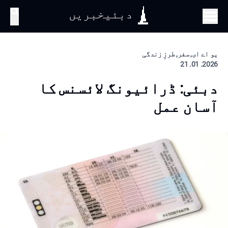
دبئیخبریں
تلاش
یو اے ای, سفر, طرزِ زندگی
2026. 01. 21
دبئی: ڈرائیونگ لائسنس کا
آسان عمل