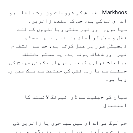
Markhoos اقدام کی شروعات وزارت داخلہ یو
اے ای نے کی ہے، جس کا مقصد زائرین،
سیاحوں، اور غیر ملکی رہائشیوں کے لئے
نقل و حمل کو آسان بنانا ہے۔ یہ سسٹم
ڈیجیٹل طور پر عمل کرتا ہے، جس سے انتظام
تیز اور شفاف ہوتا ہے۔ یہ سسٹم مختلف
مراعات فراہم کرتا ہے، چاہے کوئی سیاح کی
حیثیت سے یا رہائشی کی حیثیت سے ملک میں رہ
رہا ہو۔
سیاح کی حیثیت سے ڈرائیونگ لائسنس کا
استعمال
جو لوگ یو اے ای میں سیاحوں یا زائرین کی
حیثیت سے آتے ہیں، انہیں اپنے گھر والے