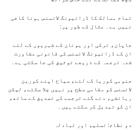
تمام ممالک کا ڈرائیونگ لائسنس ہونا کافی
نہیں ہے۔ مثال کے طور پر:
جاپان، ترکی اور یونان کے شہریوں کے لئے
ان کے ڈرائیونگ لائسنس کی قانونی مشاورت
شدہ ترجمہ کے ذریعے توثیق کی جا سکتی ہے۔
جنوبی کوریا کے لئے، سیاح اپنے کورین
لائسنس کو مقامی سطح پر نہیں چلا سکتے، لیکن
رہائشی، دئے گئے ترجمے کی تصدیق کے ساتھ،
ان کو تبدیل کر سکتے ہیں۔
دو نظام: تسلیم اور تبادلہ