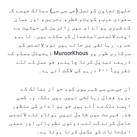
خلیج تعاون کونسل (جی سی سی) ممالک جیسے کہ
سعودی عرب، کویت، قطر، بحرین، اور عمان
کے شہری یو اے ای میں زائرین کی حیثیت سے
اپنے لائسنس استعمال کر سکتے ہیں۔ تاہم،
جب وہ رہائشی بن جاتے ہیں تو، لائسنس کو
سرکاری طور پر MuroorKhous ڈیجیٹل سسٹم کے
ذریعے تبدیل کرنا چاہئے، جو عمل کے لئے
تقریباً ۶۰۰ درہم کی لاگت آتی ہے۔
ان جی سی سی شہریوں کو، جو ان ممالک کے
مزید فعال رہائشی نہیں ہیں بلکہ وہ کسی
ایسے ملک سے آتے ہیں جو یو اے ای کی منظور
شدہ فہرست میں شامل نہیں ہوتا، نئے لائسنس
حاصل کرنے کے لئے دونوں نظریاتی اور عملی
امتحانات کو مکمل کرنا ہوتا ہے۔