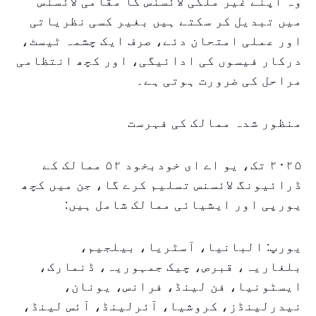
وہ اپنے غیر ملکی لائسنس کا مقامی لائسنس
میں تبدیل کر سکتے ہیں بغیر کسی نظریاتی
اور عملی امتحان دئے، صرف ایک چشمہ ٹیسٹ،
درکار فیسوں کی ادائیگی، اور کچھ انتظامی
مراحل کی ضرورت ہوتی ہے۔
منظور شدہ ممالک کی فہرست
۲۰۲۵ تک، یو اے ای خودبخود ۵۲ ممالک کے
ڈرائیونگ لائسنس تسلیم کرے گا، جن میں کچھ
یورپی اور ایشیائی ممالک شامل ہیں:
یورپ: البانیا، آسٹریا، بیلجیم،
بلغاریہ، قبرص، چیک جمہوریہ، ڈنمارک،
ایسٹونیا، فن لینڈ، فرانس، یونان،
نیدرلینڈز، کروشیا، آئرلینڈ، آئس لینڈ،