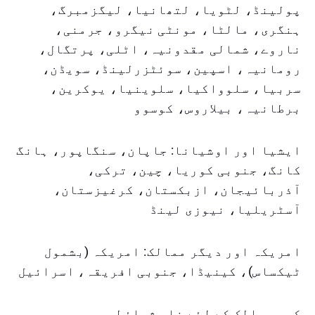
پولینڈ، لٹویا، لتھانیا، لیگزمبرگ،
ہنگری، مالٹا، مونٹی نیگرو، جرمنی،
ناروے، شمالی مقدونیہ، اٹلی، پرتگال،
رومانیہ، اسپین، سوئٹزرلینڈ، سویڈن،
سربیا، سلوواکیا، سلوینیا، یوکرین،
برطانیہ، بیلاروس، کوسوو
ایشیا اور اوشیانا: جاپان، سنگاپور، ہانگ
کانگ، جنوبی کوریا، چین، ترکی،
آذربائیجان، ازبکستان، کرغیزستان،
آسٹریلیا، نیوزی لینڈ
امریکہ اور دیگر ممالک: امریکہ (بشمول
ٹیکساس)، کینیڈا، جنوبی افریقہ، اسرائیل
کچھ ممالک کے لئے خاص شرائط