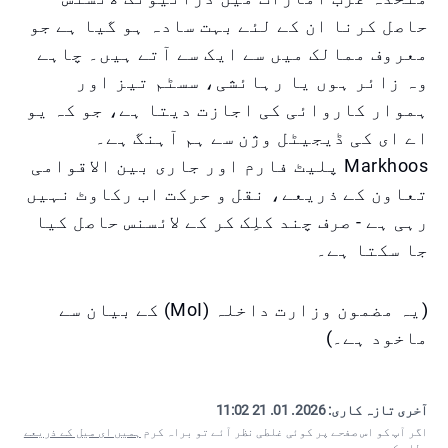
حاصل کرنا ان کے لئے بہت سادہ ہو گیا ہے جو
معروف ممالک میں سے ایک سے آتے ہیں۔ چاہے
وہ زائر ہوں یا رہائشی، سسٹم تیز اور
ہموار کاروائی کی اجازت دیتا ہے، جو کہ یو
اے ای کی ڈیجیٹل وژن سے ہم آہنگ ہے۔
Markhoos پلیٹ فارم اور جاری بین الاقوامی
تعاون کے ذریعے، نقل و حرکت اب رکاوٹ نہیں
رہی ہے - صرف چند کلِک کر کے لائسنس حاصل کیا
جا سکتا ہے۔
(یہ مضمون وزارت داخلہ (MoI) کے بیان سے
ماخود ہے۔)
آخری تازہ کاری:
2026. 01. 21 11:02
اگر آپ کو اس صفحے پر کوئی غلطی نظر آئے تو براہ کرم
ہمیں ای میل کے ذریعے