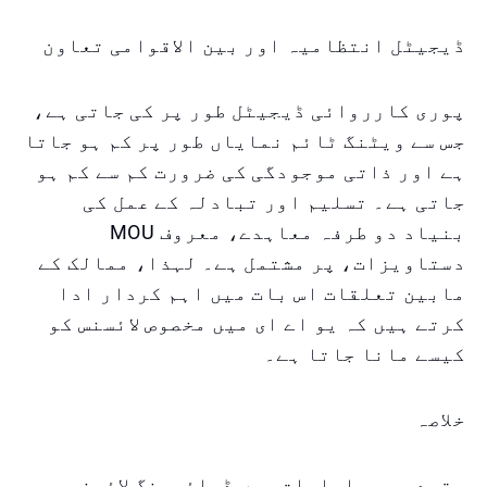
ڈیجیٹل انتظامیہ اور بین الاقوامی تعاون
پوری کارروائی ڈیجیٹل طور پر کی جاتی ہے،
جس سے ویٹنگ ٹائم نمایاں طور پر کم ہو جاتا
ہے اور ذاتی موجودگی کی ضرورت کم سے کم ہو
جاتی ہے۔ تسلیم اور تبادلہ کے عمل کی
بنیاد دو طرفہ معاہدے، معروف MOU
دستاویزات، پر مشتمل ہے۔ لہذا، ممالک کے
مابین تعلقات اس بات میں اہم کردار ادا
کرتے ہیں کہ یو اے ای میں مخصوص لائسنس کو
کیسے مانا جاتا ہے۔
خلاصہ
متحدہ عرب امارات میں ڈرائیونگ لائسنس