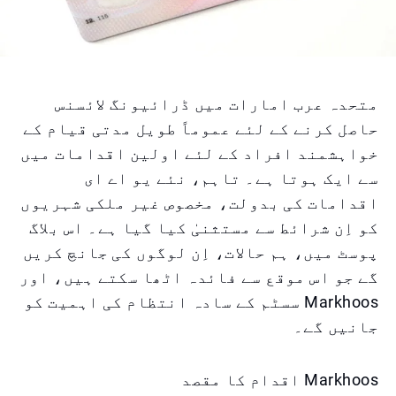
متحدہ عرب امارات میں ڈرائیونگ لائسنس
حاصل کرنے کے لئے عموماً طویل مدتی قیام کے
خواہشمند افراد کے لئے اولین اقدامات میں
سے ایک ہوتا ہے۔ تاہم، نئے یو اے ای
اقدامات کی بدولت، مخصوص غیر ملکی شہریوں
کو اِن شرائط سے مستثنیٰ کیا گیا ہے۔ اس بلاگ
پوسٹ میں، ہم حالات، اِن لوگوں کی جانچ کریں
گے جو اس موقع سے فائدہ اٹھا سکتے ہیں، اور
Markhoos سسٹم کے سادہ انتظام کی اہمیت کو
جانیں گے۔
Markhoos اقدام کا مقصد