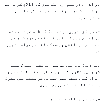
یو اے ای دو متوازی نظاموں کا اطلاق کرتا ہے
جو کہ ملک میں درخواست دہندہ کی حالت پر
مبنی ہیں۔
تسلیم: زائرین اپنے ملک کے لائسنس کے ساتھ
یو اے ای میں ڈرائیو کر سکتے ہیں، شرط یہ
ہے کہ وہ رہائشی پرمٹ کے لئے درخواست نہیں
دیتے۔
تبادلہ: خاص ممالک کے رہائشی اپنے لائسنس
کو بغیر نظریاتی اور عملی امتحانات کے یو
اے ای کے لائسنس میں تبدیل کر سکتے ہیں بشرط
وہ متعلقہ شرائط پوری کریں۔
جی سی سی ممالک کے شہری