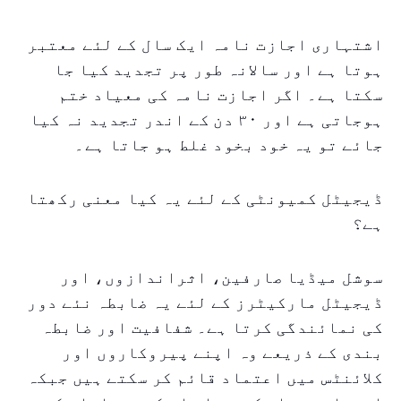
اشتہاری اجازت نامہ ایک سال کے لئے معتبر
ہوتا ہے اور سالانہ طور پر تجدید کیا جا
سکتا ہے۔ اگر اجازت نامہ کی معیاد ختم
ہوجاتی ہے اور ۳۰ دن کے اندر تجدید نہ کیا
جائے تو یہ خود بخود غلط ہو جاتا ہے۔
ڈیجیٹل کمیونٹی کے لئے یہ کیا معنی رکھتا
ہے؟
سوشل میڈیا صارفین، اثراندازوں، اور
ڈیجیٹل مارکیٹرز کے لئے یہ ضابطہ نئے دور
کی نمائندگی کرتا ہے۔ شفافیت اور ضابطہ
بندی کے ذریعے وہ اپنے پیروکاروں اور
کلائنٹس میں اعتماد قائم کر سکتے ہیں جبکہ