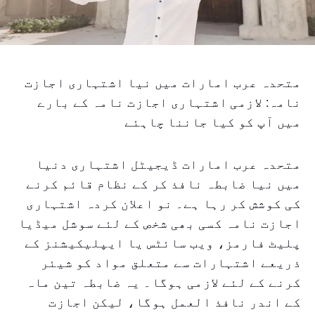
متحدہ عرب امارات میں نیا اشتہاری اجازت
نامہ: لازمی اشتہاری اجازت نامہ کے بارے
میں آپ کو کیا جاننا چاہئے
متحدہ عرب امارات ڈیجیٹل اشتہاری دنیا
میں نیا ضابطہ نافذ کر کے نظام قائم کرنے
کی کوشش کر رہا ہے۔ نو اعلان کردہ اشتہاری
اجازت نامہ کسی بھی شخص کے لئے سوشل میڈیا
پلیٹ فارمز، ویب سائٹس یا ایپلیکیشنز کے
ذریعے اشتہارات سے متعلق مواد کو شیئر
کرنے کے لئے لازمی ہوگا۔ یہ ضابطہ تین ماہ
کے اندر نافذ العمل ہوگا، لیکن اجازت