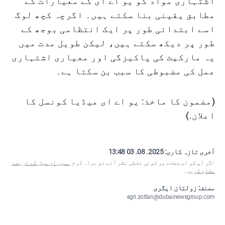
اشتہاری مواد کو یو اے ای کے معیارات کے
مطابق یقینی بنا سکتے ہیں۔ اگرچہ کچھ لوگ
اسے ابتدائی طور پر ایک انتظامی بوجھ کے
طور پر دیکھ سکتے ہیں، لیکن طویل مدت میں
یہ مارکیٹ کی پاکیزگی اور معیاری اشتہاری
عمل کی مضبوطی کا سبب بن سکتا ہے۔
(مضمون کا ماخذ: یو اے ای میڈیا کونسل کا
اعلان.)
آخری تازہ کاری:
2025. 08. 03 13:48
اگر آپ کو اس صفحے پر کوئی غلطی نظر آئے تو براہ کرم
ہمیں ای میل کے ذریعے
مطلع کریں
۔
مصنف: زولتان ایگری
egri.zoltan@dubainewsgroup.com