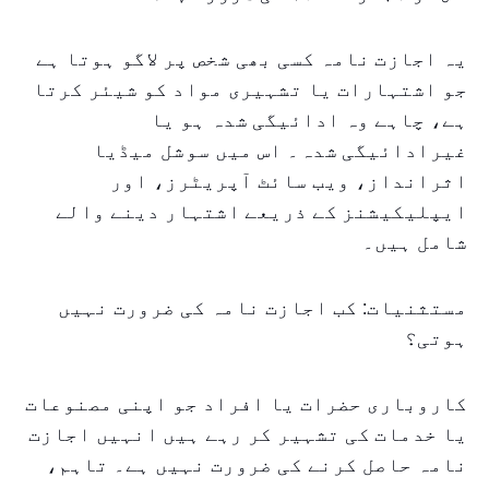
یہ اجازت نامہ کسی بھی شخص پر لاگو ہوتا ہے
جو اشتہارات یا تشہیری مواد کو شیئر کرتا
ہے، چاہے وہ ادائیگی شدہ ہو یا
غیرادائیگی شدہ۔ اس میں سوشل میڈیا
اثرانداز، ویب سائٹ آپریٹرز، اور
ایپلیکیشنز کے ذریعے اشتہار دینے والے
شامل ہیں۔
مستثنیات: کب اجازت نامہ کی ضرورت نہیں
ہوتی؟
کاروباری حضرات یا افراد جو اپنی مصنوعات
یا خدمات کی تشہیر کر رہے ہیں انہیں اجازت
نامہ حاصل کرنے کی ضرورت نہیں ہے۔ تاہم،