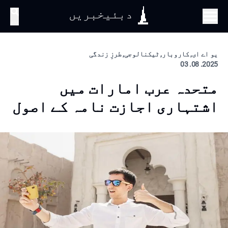
دبئیخبریں
تلاش
یو اے ای, کاروبار, ٹیکنالوجی, طرزِ زندگی
2025. 08. 03
متحدہ عرب امارات میں
اشتہاری اجازت نامہ کے اصول