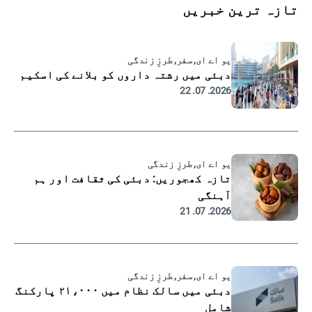
تازہ ترین خبریں
یو اے ای, سفر, طرزِ زندگی
دبئی میں رشتہ داروں کو بلانے کی اسکیم
2026. 07. 22
یو اے ای, طرزِ زندگی
تازہ کھجوریں: دبئی کی ثقافت اور ہم
آہنگی
2026. 07. 21
یو اے ای, سفر, طرزِ زندگی
دبئی میں سالک نظام میں ۲۱،۰۰۰ پارکنگ
شامل