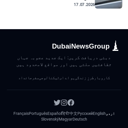
2026. 07. 17
DubaiNewsGroup
دبئی دریافت کریں: ایک جدید عجوبہ جہاں
ثقافتیں ملتی ہیں اور مواقع لامحدود ہیں
کاروبار
طرزِ زندگی
یو اے ای
ٹیکنالوجی
سفر
جائداد
اردو
English
Русский
中文
हिंदी
Español
Português
Français
Slovenský
Magyar
Deutsch