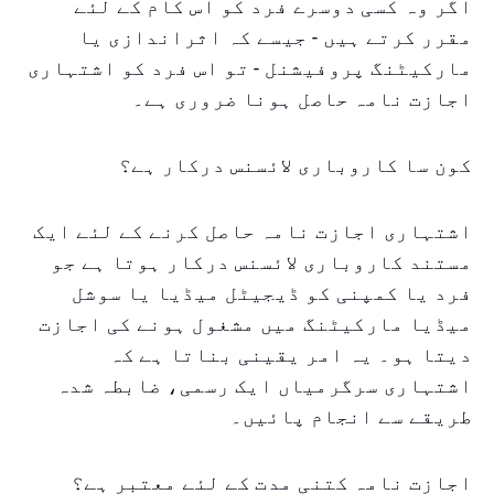
اگر وہ کسی دوسرے فرد کو اس کام کے لئے
مقرر کرتے ہیں - جیسے کہ اثراندازی یا
مارکیٹنگ پروفیشنل - تو اس فرد کو اشتہاری
اجازت نامہ حاصل ہونا ضروری ہے۔
کون سا کاروباری لائسنس درکار ہے؟
اشتہاری اجازت نامہ حاصل کرنے کے لئے ایک
مستند کاروباری لائسنس درکار ہوتا ہے جو
فرد یا کمپنی کو ڈیجیٹل میڈیا یا سوشل
میڈیا مارکیٹنگ میں مشغول ہونے کی اجازت
دیتا ہو۔ یہ امر یقینی بناتا ہے کہ
اشتہاری سرگرمیاں ایک رسمی، ضابطہ شدہ
طریقے سے انجام پائیں۔
اجازت نامہ کتنی مدت کے لئے معتبر ہے؟