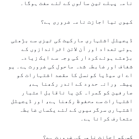
نامہ پہلے تین سالوں کے لئے مفت ہوگا۔
کیوں نیا اجازت نامہ ضروری ہے؟
ڈیجیٹل اشتہاری مارکیٹ کی تیزی سے بڑھتی
ہوئی تعداد اور آن لائن اثراندازوں کے
بڑھتے ہوئے کردار کی وجہ سے ایک زیادہ
شفاف اور ضابطہ شدہ ماحول کی ضرورت ہے۔ یو
اے ای میڈیا کونسل کا مقصد اشتہارات کو
پیشہ ورانہ حدود کے اندر رکھنا ہے،
صارفین کو گمراہ کن یا ناقابل اعتبار
اشتہارات سے محفوظ رکھنا ہے، اور ڈیجیٹل
اشتہاری سرگرمیوں کے لئے یکساں ضابطہ
متعارف کرانا ہے۔
کس کو اجازت نامہ کی ضرورت ہے؟