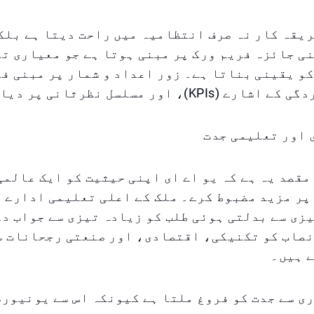
یقہ کار نہ صرف انتظامیہ میں راحت دیتا ہے بلک
ی جائزہ فریم ورک پر مبنی ہوتا ہے جو معیاری ت
و یقینی بناتا ہے۔ زور اعداد و شمار پر مبنی ف
)، اور مسلسل نظرثانی پر دیا جاتا ہے۔
 اور تعلیمی جدت
مقصد یہ ہے کہ یو اے ای اپنی حیثیت کو ایک عالم
پر مزید مضبوط کرے۔ ملک کے اعلی تعلیمی ادارے 
زی سے بدلتی ہوئی طلب کو زیادہ تیزی سے جواب دے
نصاب کو تکنیکی، اقتصادی، اور صنعتی رجحانات س
ے ہیں۔
ی سے جدت کو فروغ ملتا ہے کیونکہ اس سے یونیورس