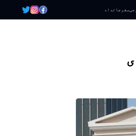
جی
سفر
جائداد
ی