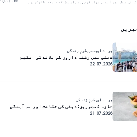
wsgroup.com
 کوئی غلطی نظر آئے تو براہ کرم
ہمیں ای میل کے ذریعے مطلع کریں
۔
بریں
یو اے ای, سفر, طرزِ زندگی
دبئی میں رشتہ داروں کو بلانے کی اسکیم
2026. 07. 22
یو اے ای, طرزِ زندگی
تازہ کھجوریں: دبئی کی ثقافت اور ہم آہنگی
2026. 07. 21