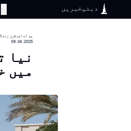
دبئیخبریں
تلاش
یو اے ای, طرزِ زندگ
2025. 04. 08
نیا ت
میں خ