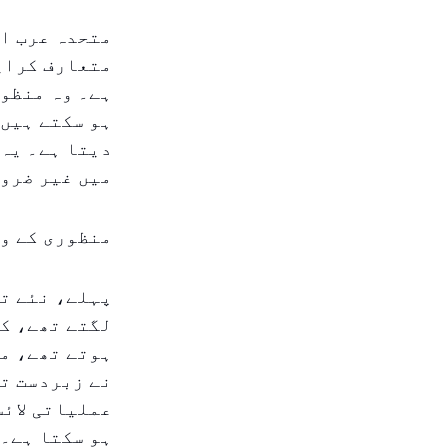
متحدہ عرب ام
متعارف کرایا
ہے۔ وہ منظور
ہو سکتے ہیں،
دیتا ہے۔ یہ 
میں غیر ضرور
منظوری کے وق
پہلے، نئے ت
لگتے تھے، کب
ہوتے تھے، مث
نے زبردست تب
عملیاتی لائس
ہو سکتا ہے۔