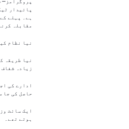
پروگرامز—جی
پائیدار ٹیکن
ہے۔ پہلے کے 
مقابلہ کرنے 
نیا نظام کیس
نیا طریقہ کا
زیادہ شفاف ب
حاصل کی جا س
ایک سائٹ وزٹ
ہوتے تھے۔