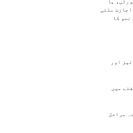
ورٹی، یا
اجازت ملتی
نمو کا
تیز اور
روگرام کی منظوری (IPA) ایک ہفتے میں
دہ مراحل