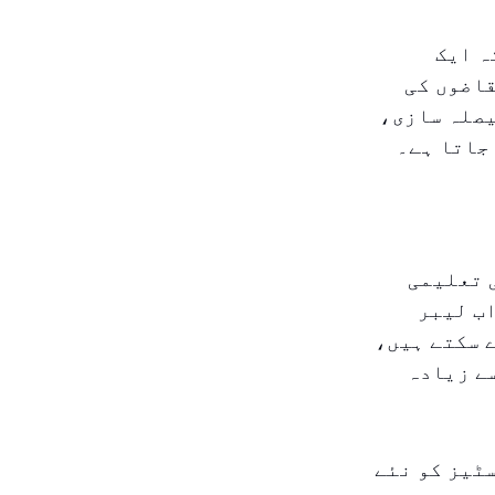
ہ ایک
قاضوں کی
یصلہ سازی،
ی تعلیمی
اب لیبر
 سکتے ہیں،
ے زیادہ
ٹیز کو نئے