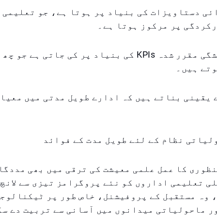
ئی دستاویزات کی بنیاد پر ہوتا ہے، جو تعلیمی 
رکردگی پر مرکوز ہوتا ہے۔
تشخیص ۲۴ پیشگی مقرر شدہ KPIs کی بنیاد پر کی جاتی ہے
وتے ہیں۔
یقینی بناتے ہیں کہ ادارے طویل مدتی میں معیار
لیاتی نظام کے لئے طویل مدت کے فوائد
ظوری کا عمل علمی معیشت کی ترقی میں بھی مددگا
ی تعلیمی اداروں کو نئے پروگرامز تیزی سے لانچ 
، وہ مستقبل کے پروفیشنل، خاص طور پر ٹیکنالوج
ر ماحولیاتی میدانوں میں آسانی سے تربیت دے سک