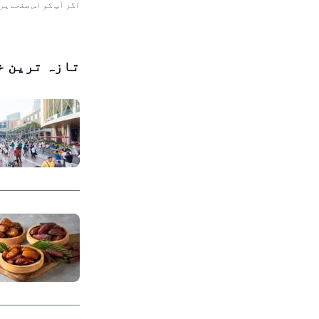
اگر آپ کو اس صفحے پر
تازہ ترین خ