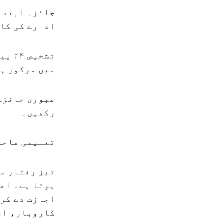
جائزہ ابتدا
ادارے کی کا
میں مرکوز ہ
عبوری جائزے 
رکھیں۔
تعلیمی ماحو
تیز رفتار من
ہوتا ہے۔ اعل
اجازت دے کر
کاروبار، او