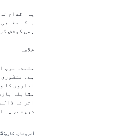
یہ اقدام نہ 
بلکہ مقامی ص
بھی کوشش کر
خلاصہ
متحدہ عرب ام
ہے۔ منظوری ک
اداروں کا و
مقابلہ بازی 
اثر نہ ڈالے،
ذریعے، یہ اع
آخری تازہ کاری:
 22:29