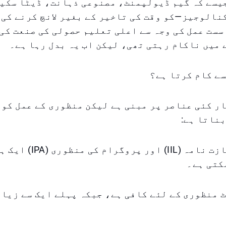
سے کہ گیم ڈیولپمنٹ، مصنوعی ذہانت، ڈیٹا سکی
الوجیز—کو وقت کی تاخیر کے بغیر لانچ کرنے کی 
سست عمل کی وجہ سے اعلی تعلیم حصولی کی صنعت کی 
میں ناکام رہتی تھی، لیکن اب یہ بدل رہا ہے۔
ے کام کرتا ہے؟
ر کئی عناصر پر مبنی ہے لیکن منظوری کے عمل کو 
ناتا ہے:
ادارے کی اجازت نامہ (IIL) اور پ
کتی ہے۔
 منظوری کے لئے کافی ہے، جبکہ پہلے ایک سے زیا