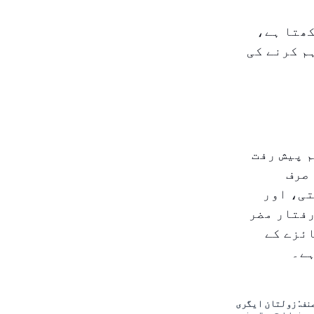
کھتا ہے،
م کرنے کی
 پیش رفت
 صرف
تی، اور
رفتار مضر
ائزے کے
ہے۔
نف: زولتان ایگری