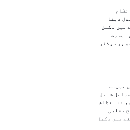
 نظام
دل دیتا
 میں مکمل
 اجازت
و ہر سیکٹر
ی مہینے
مراحل شامل
، نئے نظام
ح مقامی
تے میں مکمل