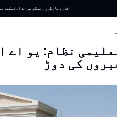
کاروبار
طرزِ زندگی
یو اے ای
ٹیکنالو
ی
علیمی نظام: یو اے ا
بروں کی دوڑ