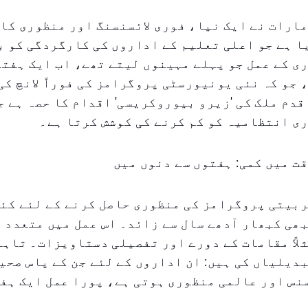
ارات نے ایک نیا، فوری لائسنسنگ اور منظوری کا
 ہے جو اعلی تعلیم کے اداروں کی کارگردگی کو ب
ی کے عمل جو پہلے مہینوں لیتے تھے، اب ایک ہفتے
 جو کہ نئی یونیورسٹی پروگرامز کی فوراً لانچ کی
قدم ملک کی 'زیرو بیوروکریسی' اقدام کا حصہ ہے ج
ی انتظامیہ کو کم کرنے کی کوشش کرتا ہے۔
ت میں کمی: ہفتوں سے دنوں میں
ربیتی پروگرامز کی منظوری حاصل کرنے کے لئے کئ
ھی کبھار آدھے سال سے زائد۔ اس عمل میں متعدد 
لاً مقامات کے دورے اور تفصیلی دستاویزات۔ تاہم
دیلیاں کی ہیں: ان اداروں کے لئے جن کے پاس صحی
نس اور عالمی منظوری ہوتی ہے، پورا عمل ایک ہف