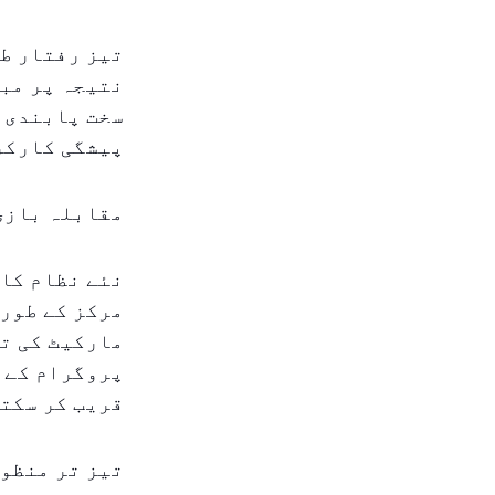
تیز رفتار طر
نتیجہ پر مبن
سخت پابندی ک
پیشگی کارکردگی کے اشارے (KPIs
مقابلہ بازی
نئے نظام کا 
مرکز کے طور 
مارکیٹ کی تی
پروگرام کے 
قریب کر سکت
تیز تر منظور