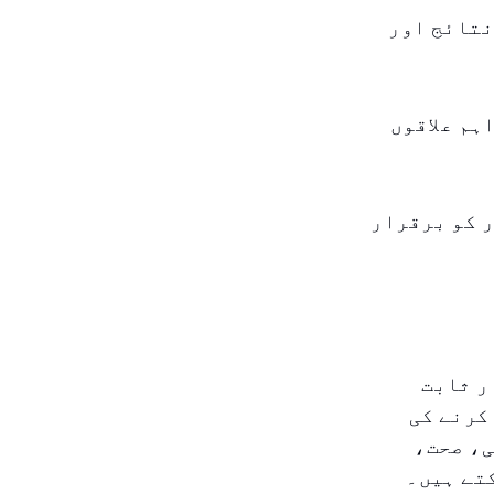
نتائج اور
 جو چھ اہم علاقوں
 کو برقرار
ر ثابت
کرنے کی
ی، صحت،
تے ہیں۔