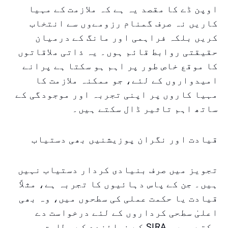
اوپن ڈے کا مقصد یہ ہے کہ ملازمت کے مہیا
کاریں نہ صرف گمنام رزومےوں سے انتخاب
کریں بلکہ فراہمی اور مانگ کے درمیان
حقیقتی روابط قائم ہوں۔ یہ ذاتی ملاقاتوں
کا موقع خاص طور پر اہم ہو سکتا ہے پرانے
امیدواروں کے لئے، جو ممکنہ ملازمت کا
مہیا کاروں پر اپنی تجربہ اور موجودگی کے
ساتھ اہم تاثیر ڈال سکتے ہیں۔
قیادت اور نگران پوزیشنیں بھی دستیاب
تجویز میں صرف بنیادی کردار دستیاب نہیں
ہیں۔ جن کے پاس دہائیوں کا تجربہ ہے، مثلاً
قیادت یا حکمت عملی کی سطحوں میں، وہ بھی
اعلیٰ سطحی کرداروں کے لئے درخواست دے
سکتے ہیں۔ SIRA کے نمائندے کے مطابق،