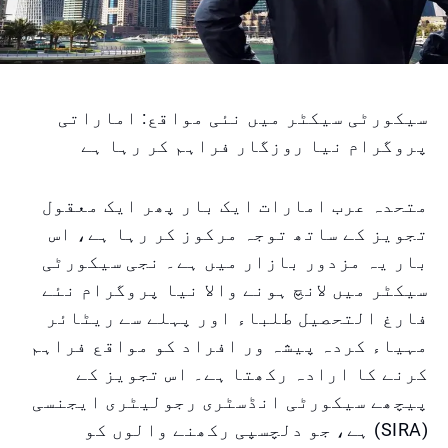
سیکورٹی سیکٹر میں نئی مواقع: اماراتی
پروگرام نیا روزگار فراہم کر رہا ہے
متحدہ عرب امارات ایک بار پھر ایک معقول
تجویز کے ساتھ توجہ مرکوز کر رہا ہے، اس
بار یہ مزدور بازار میں ہے۔ نجی سیکورٹی
سیکٹر میں لانچ ہونے والا نیا پروگرام نئے
فارغ التحصیل طلباء اور پہلے سے ریٹائر
مہیاء کردہ پیشہ ور افراد کو مواقع فراہم
کرنے کا ارادہ رکھتا ہے۔ اس تجویز کے
پیچھے سیکورٹی انڈسٹری رجولیٹری ایجنسی
(SIRA) ہے، جو دلچسپی رکھنے والوں کو