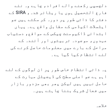
دلچسپی رکھنے والے افراد، چاہے وہ نئے
فارغ التحصیل ہوں یا ریٹائر شدہ، SIRA کے
دفتر کا ذاتی طور پر دورہ کر سکتے ہیں جو
ایٹسلاٹ اکیڈمی کے مقابل واقع ہے۔ یہاں
ابتدائی ڈاکیومنٹ چیکس کے مواقع، دستیاب
عہدوں، موجودہ تربیتوں اور آئندہ کے
مراحل کے بارے میں معلومات حاصل کرنے کی
لئے انتظام کیا گیا ہے۔
یہ ذاتی انتظام خاص طور پر ان لوگوں کے لئے
اہم ہے جو اعلی سطح کی ڈیجیٹل مہارت کے
حامل نہیں ہیں لیکن پھر بھی مزدور بازار
میں فعال شریک بننا چاہتے ہیں۔
خلاصہ