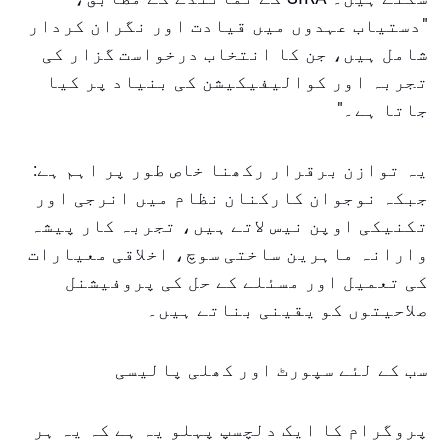
"دستیاب عہدوں میں قیادت اور نگران کردار
شامل ہیں، جن کا انتخاب درخواست گزار کی
تجربہ اور کوالیفیکیشن کی بنیاد پر کیا
جاتا ہے۔"
یہ توازن برقرار رکھنا خاص طور پر اہم ہے:
جبکہ نوجوان کارکنان نظام میں انرجی اور
تکنیکی اوپن نیس لاتے ہیں، تجربہ کار پیشہ
وارانہ ماہرین ساختی سوچ، اخلاقی معیارات
کی تعمیل اور مسئلے کے حل کی پروفیشنل
صلاحیتوں کو یقینی بناتے ہیں۔
سب کے لئے سپورٹ اور کھلی پالیسی
پروگرام کا ایک دلچسپ پہلو یہ ہے کہ یہ ہر