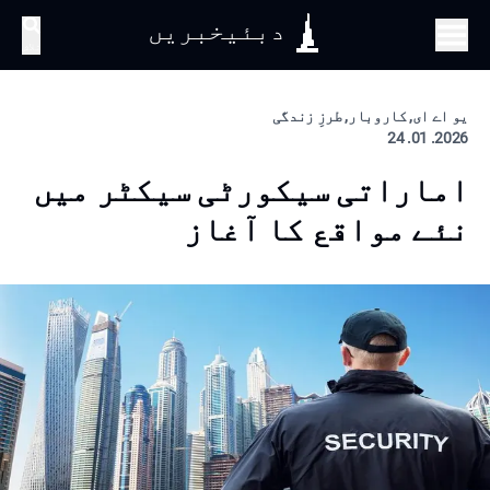
دبئیخبریں
تلاش
یو اے ای, کاروبار, طرزِ زندگی
2026. 01. 24
اماراتی سیکورٹی سیکٹر میں
نئے مواقع کا آغاز