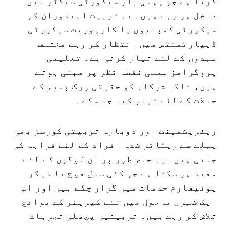
کرتا ہے جو پہلی بار سیکورٹی سیکٹر میں
داخل ہو رہے ہیں۔ یہ تربیت امیدوران کو
سیکورٹی کمپنیوں یا کارپوریٹ سیکورٹی
ڈیپارٹمنٹس میں انتظار کر رہے مختلف
عہدوں کے لئے تیار کرتی ہے۔ تعلیمی
پروگرامز عملی نقطہ نظر پر مبنی ہوتے
ہیں، تاکہ شرکاء کو حقیقی ورک پلیس کے
حالات کے لئے تیار کیا جا سکے۔
ریفریشمینٹ اور دوبارہ تربیتی کورسز بھی
پہلے سے ریٹائر شدہ افراد کے لئے فراہم کی
جاتی ہیں۔ یہ خاص طور پر ان لوگوں کے لئے
مفید ہو سکتا ہے جو کئی سال فوج یا دیگر
یونیفارم خدمات میں گزار چکے ہیں اور اب
ایک شہری ماحول میں نئے کیریئر کے مواقع
تلاش کر رہے ہیں۔ تربیتیں پچھلی تجربات