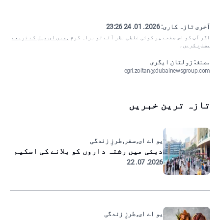
آخری تازہ کاری:
2026. 01. 24 23:26
اگر آپ کو اس صفحے پر کوئی غلطی نظر آئے تو براہ کرم
ہمیں ای میل کے ذریعے
مطلع کریں
۔
مصنف: زولتان ایگری
egri.zoltan@dubainewsgroup.com
تازہ ترین خبریں
یو اے ای, سفر, طرزِ زندگی
دبئی میں رشتہ داروں کو بلانے کی اسکیم
2026. 07. 22
یو اے ای, طرزِ زندگی