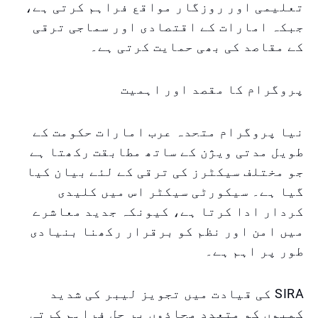
تعلیمی اور روزگار مواقع فراہم کرتی ہے،
جبکہ امارات کے اقتصادی اور سماجی ترقی
کے مقاصد کی بھی حمایت کرتی ہے۔
پروگرام کا مقصد اور اہمیت
نیا پروگرام متحدہ عرب امارات حکومت کے
طویل مدتی ویژن کے ساتھ مطابقت رکھتا ہے
جو مختلف سیکٹرز کی ترقی کے لئے بیان کیا
گیا ہے۔ سیکورٹی سیکٹر اس میں کلیدی
کردار ادا کرتا ہے، کیونکہ جدید معاشرے
میں امن اور نظم کو برقرار رکھنا بنیادی
طور پر اہم ہے۔
SIRA کی قیادت میں تجویز لیبر کی شدید
کمیوں کو متعدد محاذوں پر حل فراہم کرتی