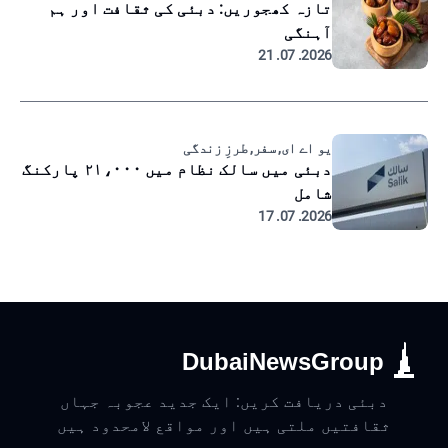
تازہ کھجوریں: دبئی کی ثقافت اور ہم
آہنگی
2026. 07. 21
یو اے ای, سفر, طرزِ زندگی
دبئی میں سالک نظام میں ۲۱،۰۰۰ پارکنگ
شامل
2026. 07. 17
DubaiNewsGroup
دبئی دریافت کریں: ایک جدید عجوبہ جہاں
ثقافتیں ملتی ہیں اور مواقع لامحدود ہیں