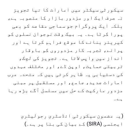
سیکورٹی سیکٹر میں امارات کا نیا تجویز
نہ صرف ایک اور مزدور بازار کا منصوبہ ہے،
بلکہ ایک پروگرام جو سماجی مقاصد کو بھی
پورا کرتا ہے۔ یہ بیک وقت نوجوان نسلوں کو
کیریئر بنانے کا موقع فراہم کرتا ہے اور
پرانے، تجربہ کار مزدوروں کو باوقار
انداز میں واپس لاتا ہے۔ تجویز کی لچک،
تربیتی حمایت، اوپن ڈے، اور مختلف عہدوں
کی دستیابی یہ ظاہر کرتی ہیں کہ متحدہ عرب
امارات جدید، جامع، اور مستقبل پر مبنی
مزدور مارکیٹ کے حل میں مسلسل آگے بڑھ رہا
ہے۔
(یہ مضمون سیکورٹی انڈسٹری رجولیٹری
ایجنسی (SIRA) کے بیان کی بنا پر ہے۔)