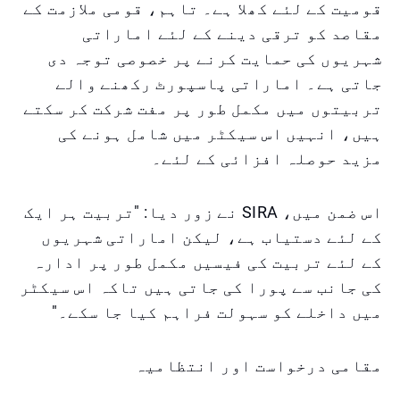
قومیت کے لئے کھلا ہے۔ تاہم، قومی ملازمت کے
مقاصد کو ترقی دینے کے لئے اماراتی
شہریوں کی حمایت کرنے پر خصوصی توجہ دی
جاتی ہے۔ اماراتی پاسپورٹ رکھنے والے
تربیتوں میں مکمل طور پر مفت شرکت کر سکتے
ہیں، انہیں اس سیکٹر میں شامل ہونے کی
مزید حوصلہ افزائی کے لئے۔
اس ضمن میں، SIRA نے زور دیا: "تربیت ہر ایک
کے لئے دستیاب ہے، لیکن اماراتی شہریوں
کے لئے تربیت کی فیسیں مکمل طور پر ادارہ
کی جانب سے پورا کی جاتی ہیں تاکہ اس سیکٹر
میں داخلے کو سہولت فراہم کیا جا سکے۔"
مقامی درخواست اور انتظامیہ