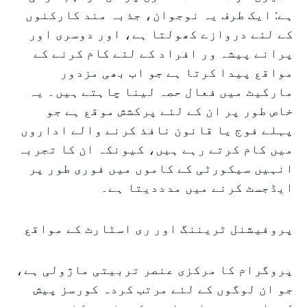
ہے: ایک طرف یہ نوجوان، جذبہ مند کارکنوں
کے لئے دروازے کھولتا ہے، اور دوسری اور
پرانے پیشہ ور افراد کے لئے کام کرنے کے
مواقع پیدا کرتا ہے جو اب بھی مزدور
مارکیٹ میں فعال حصہ لینا چاہتے ہیں۔ یہ
خاص طور پر ان کے لئے پرکشش موقع ہے جو
پہلے فوج یا قانون نافذ کرنے والے اداروں
میں کام کرتے رہے ہیں، کیونکہ ان کا تجربہ
انہیں سیکورٹی کے کاموں میں فوری طور پر
ایڈجسٹ کرنے میں مدددیتا ہے۔
پروفیشنل ٹریننگ اور ری اسٹارٹ کے مواقع
پروگرام کا مرکزی عنصر تربیتی ماژولی ہے،
جو ان لوگوں کے لئے مرتب کردہ کورسز پیش