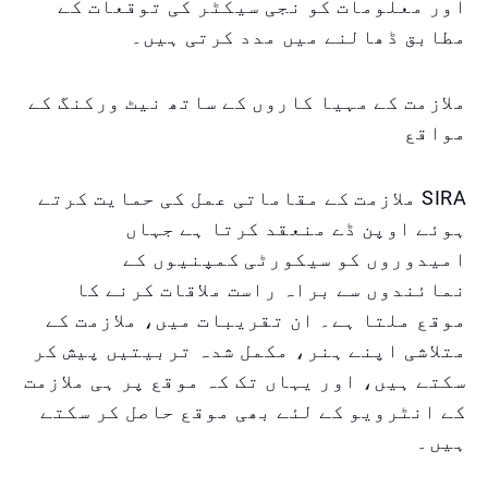
اور معلومات کو نجی سیکٹر کی توقعات کے
مطابق ڈھالنے میں مدد کرتی ہیں۔
ملازمت کے مہیا کاروں کے ساتھ نیٹ ورکنگ کے
مواقع
SIRA ملازمت کے مقاماتی عمل کی حمایت کرتے
ہوئے اوپن ڈے منعقد کرتا ہے جہاں
امیدوروں کو سیکورٹی کمپنیوں کے
نمائندوں سے براہ راست ملاقات کرنے کا
موقع ملتا ہے۔ ان تقریبات میں، ملازمت کے
متلاشی اپنے ہنر، مکمل شدہ تربیتیں پیش کر
سکتے ہیں، اور یہاں تک کہ موقع پر ہی ملازمت
کے انٹرویو کے لئے بھی موقع حاصل کر سکتے
ہیں۔