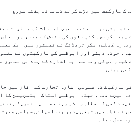
اک مارکیٹ میں بڑے گرنے کے ساتھ ہفتہ شروع
 تجارتی دن نے متحدہ عرب امارات کی مالیاتی من
پیدا کردی۔ کئی دنوں کی بندش کے بعد، یو اے ای 
بارہ کھلے، مگر ٹریڈنگ نے قیمتوں میں ایک معمو
ا۔ جوکہ دبئی اور ابوظبی کی مارکیٹوں نے مضبوط
 کیا، جس کی وجہ سے اہم اشارے کے چند ہی لمحوں م
کمی ہوئی۔
 مارکیٹ کا عمومی اشارہ تجارت کے آغاز میں چار
دہ نیچے تھا، جبکہ ابوظبی اسٹاک ایکسچینج کا ا
یصد کمی کا مظاہرہ کر رہا تھا۔ یہ تحریک بتاتی 
ں نے خطہ میں ترقی پذیر جغرافیائی سیاسی صورتح
د عمل دیا۔