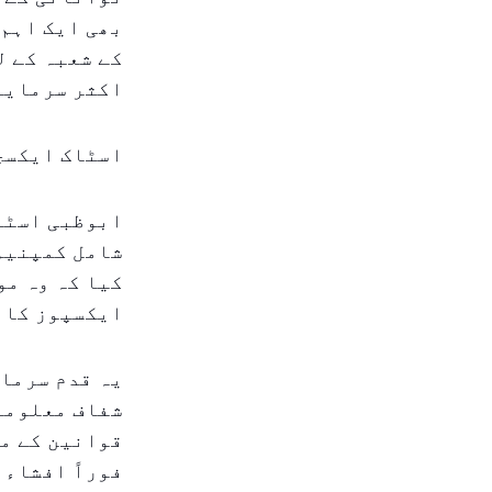
بھی ایک اہم 
کے شعبہ کے ل
اکثر سرمایہ
اسٹاک ایکسچ
ابوظبی اسٹا
شامل کمپنیوں
کیا کہ وہ م
ایکسپوز کا 
یہ قدم سرمای
شفاف معلومات
قوانین کے م
فوراً افشاء 