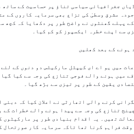
اں جغرافیائی سیاسی تناؤ پر حساسیت کے ساتھ ر
ودہ مشرق وسطیٰ کی نزاع بھی سرمایہ کاروں کے مت
ے پہلے گھنٹوں نے واضح طور پر دکھایا کہ کچھ س
ی سے اپنے خطرہ ایکسپوز کو کم کیا۔
 ہونے کے بعد کھلیں
ات میں یو اے ای کیپٹل مارکیٹس دو دنوں کے لئے 
قے میں ہونے والے فوجی تنازع کی وجہ سے کیا گیا،
تصادی یقین کے طور پر تیزی سے بڑھ گیا۔
رانی کرنے والی اتھارٹی نے اعلان کیا کہ دبئی 
نج تنازع کی وجہ سے پیدا ہونے والے خطرات کے ب
عالت تھیں۔ یہ اقدام بنیادی طور پر مارکیٹوں ک
وقت فراہم کرنا تھا تاکہ سرمایہ کار صورتحال ک