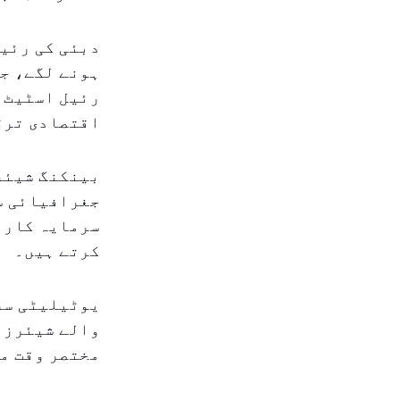
دبئی کی رئیل
ہونے لگے، جو
رئیل اسٹیٹ 
اقتصادی ترق
بینکنگ شیئرز
جغرافیائی سی
سرمایہ کار 
کرتے ہیں۔
یوٹیلیٹی سر
والے شیئرز ب
مختصر وقت م