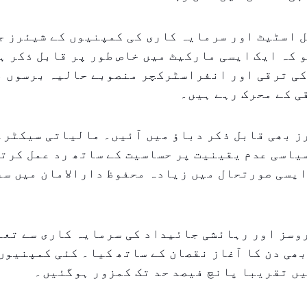
 اسٹیٹ اور سرمایہ کاری کی کمپنیوں کے شیئرز ج
 کہ ایک ایسی مارکیٹ میں خاص طور پر قابل ذکر ہ
کی ترقی اور انفراسٹرکچر منصوبے حالیہ برسوں م
ی کے محرک رہے ہیں۔
 بھی قابل ذکر دباؤ میں آئیں۔ مالیاتی سیکٹرع
اسی عدم یقینیت پر حساسیت کے ساتھ رد عمل کرتا
ایسی صورتحال میں زیادہ محفوظ دارالامان میں س
وسز اور رہائشی جائیداد کی سرمایہ کاری سے تعل
ھی دن کا آغاز نقصان کے ساتھ کیا۔ کئی کمپنیوں
یں تقریبا پانچ فیصد حد تک کمزور ہوگئیں۔