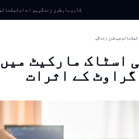
کاروبار
طرزِ زندگی
یو اے ای
ٹیکنالو
 ٹیکنالوجی, طرزِ زندگی
 اسٹاک مارکیٹ میں
گراوٹ کے اثرات