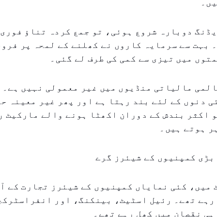
یں۔
ڈنگ دوبارہ شروع ہوئی، تو جمع کردہ تناؤ فوری 
 بہت سے سرمایہ کاروں نے کھلنے کے لمحہ پر فرو
توں میں تیزی سے کمی کی طرف لے گئی۔
المی مالیاتی منڈیوں میں غیر معمولی نہیں ہے۔ 
 دنوں کے لئے بند رہتا ہے اور پھر غیر معینہ ح
 اکثر بندش کے دوران اکھٹا ہونے والے مارکیٹ ر
ر ہوتے ہیں۔
بڑی کمپنیوں کے شیئرز گرے
میں، کئی نمایاں کمپنیوں کے شیئرز تجارت کے آغ
 رہے تھے۔ رئیل اسٹیٹ، بینکنگ، اور انفراسٹرکچ
ہی نقصان میں کھل رہے تھے۔