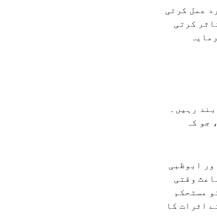
د عمل کرتی
اثر کرتی
رمایہ
بند رہیں۔
 جو کہ
اور ابوظبی
اعث وقتی
و مستحکم
ے اثرات کا