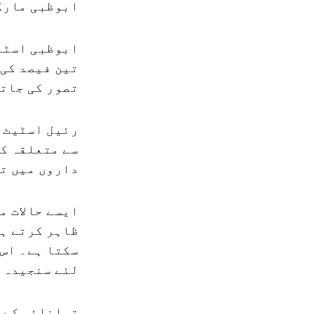
ابوظبی مارک
ابوظبی اسٹا
تین فیصد کی 
تصور کی جاتی
رئیل اسٹیٹ 
سے متعلقہ ک
داروں میں تج
ایسے حالات م
ظاہر کرتے ہی
سکتا ہے۔ اس 
لئے سنجیدہ 
توانائی کے ش