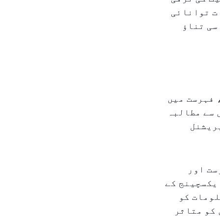
ات توانائی
ی تناؤ
 فہرست میں
 سے مطالبہ
پریشنل
ست اور
یکسچینج کے
لومات کو
 کو متاثر