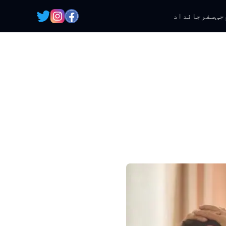
جی
سفر
جائداد