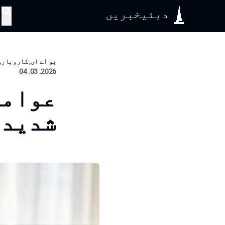
دبئیخبریں
تلاش
یو اے ای, کاروبار,
2026. 03. 04
عوامی
شدید 