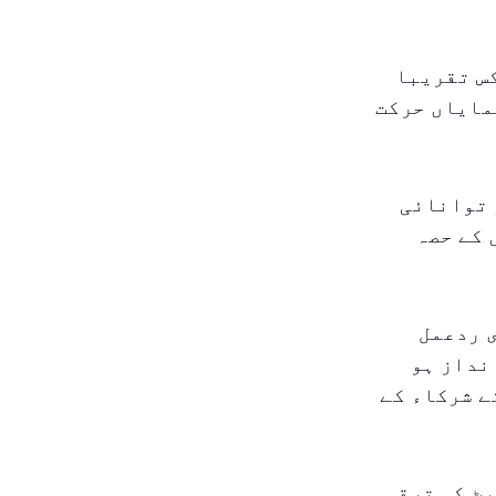
س تقریبا
نمایاں حرکت
 توانائی
 کے حصہ
ی ردعمل
نداز ہو
ے شرکاء کے
ٹ کی ترقی