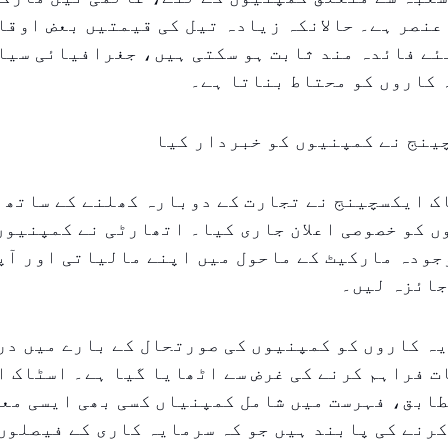
عنصر ہے۔ حالانکہ زیادہ تیل کی قیمتیں بعض اوق
ئے فائدہ مند ثابت ہو سکتی ہیں، جغرافیائی سیاس
 کاروں کو محتاط بناتا ہے۔
ینج نے کمپنیوں کو خبردار کیا
ک ایکسچینج نے تجارت کے دوبارہ کھلنے کے ساتھ،
 کو خصوصی اعلان جاری کیا۔ اتھارٹی نے کمپنیوں
وجودہ مارکیٹ کے ماحول میں اپنے مالیاتی اور آ
جائزہ لیں۔
ہ کاروں کو کمپنیوں کی صورتحال کے بارے میں در
 فراہم کرنے کی غرض سے اٹھایا گیا ہے۔ اسٹاک ا
طابق، فہرست میں شامل کمپنیاں کسی بھی ایسی مع
کرنے کی پابند ہیں جو کہ سرمایہ کاری کے فیصلوں