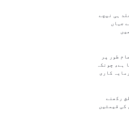
لد ہی نیچے
ے جہاں
یں
ام طور پر
 ہے، چونکہ
رمایہ کاری
ق رکھنے
 کی قیمتیں