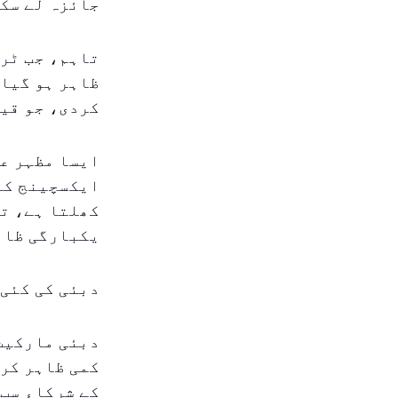
جائزہ لے سک
تاہم، جب ٹری
ظاہر ہو گیا۔
کردی، جو قیم
ایسا مظہر ع
ایکسچینج کئی
کھلتا ہے، تو
یکبارگی ظاہ
دبئی کی کئی 
دبئی مارکیٹ 
کمی ظاہر کر
کے شرکاء سب 