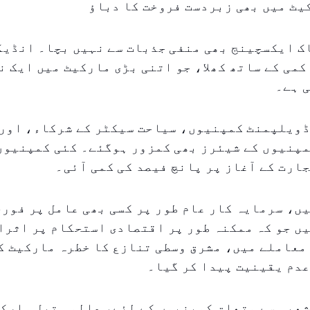
یٹ میں بھی زبردست فروخت کا دباؤ
ک ایکسچینج بھی منفی جذبات سے نہیں بچا۔ انڈیک
کمی کے ساتھ کھلا، جو اتنی بڑی مارکیٹ میں ایک 
 ہے۔
ڈویلپمنٹ کمپنیوں، سیاحت سیکٹر کے شرکاء، اور
مپنیوں کے شیئرز بھی کمزور ہوگئے۔ کئی کمپنیوں
ارت کے آغاز پر پانچ فیصد کی کمی آئی۔
یں، سرمایہ کار عام طور پر کسی بھی عامل پر فور
ں جو کہ ممکنہ طور پر اقتصادی استحکام پر اثرا
معاملے میں، مشرق وسطی تنازع کا خطرہ مارکیٹ ک
عدم یقینیت پیدا کر گیا۔
عبہ سے متعلق کمپنیوں کے لئے، عالمی تیل مارکی