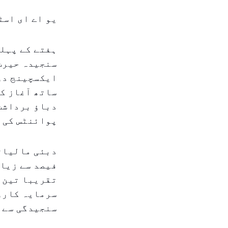
یو اے ای اسٹ
ہفتے کے پہلے
سنجیدہ حیرت 
ایکسچینج دو
ساتھ آغاز کی
دباؤ برداشت
پوائنٹس کی 
دبئی مالیاتی
فیصد سے زیا
تقریبا تین ف
سرمایہ کارو
سنجیدگی سے ر