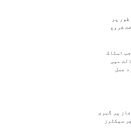
طور پر
خت شروع
جب اسٹاک
الت میں
د عمل
از پر گہری
ر سیکٹرز