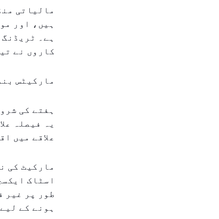
مالیاتی منڈی
ہیں، اور موج
ہے۔ ٹریڈنگ ک
کاروں نے تیز
مارکیٹس بند
ہفتے کی شروع
یہ فیصلہ علا
علاقے میں اق
مارکیٹ کی نگ
اسٹاک ایکسچی
طور پر غیر ف
ہونے کے لیے 