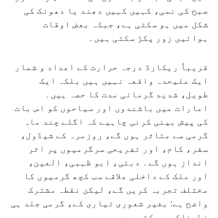
صبح کی نمی، کہیں کہیں دھند یا دھونک کی
شکل میں ہو سکتی ہے، جبکہ بعض اوقات
ہوائیں زور پکڑ سکتی ہیں۔
قریباً ریکارڈ درجہ حرارت کے اعداد و شمار
ایک علیحدہ واقعہ نہیں ہیں بلکہ ایک
طویل، شدید گرمائی مدت کا حصہ ہیں۔
امارات میں باشندوں اور سیاحوں کو اس بات
کی پیش بینی کرنی چاہیے کہ اگلے چند ماہ
گرمی سے متاثر ہوں گے، روزمرہ کے شیڈول،
سفر، کام، اور تفریحی سرگرمیوں پر اثر
انداز ہوں گے۔ دبئی، ابو ظہبی، العین،
اور ملک کے داخلی علاقے سب کچھ گرمیوں کا
مختلف تجربہ کریں گے، لیکن نقطہ مشترک
واضح ہے: بغیر شعوری تیاری کے، گرمی جلد ہی
خطرناک ہو سکتی ہے۔