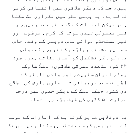
ہیں، جب کہ دیگر علاقوں میں انتہائی گرمی
غالب ہے۔ یہ پہلی نظر میں تکراری لگ سکتا
ہے، لیکن امارات کے گرمائی موسم میں، یہ
غیر معمولی نہیں ہوتا کہ گرم، مرطوب اور
غیر مستحکم ہوائی ماس دوپہر کے وقت، خاص
طور پر مشرقی پہاڑوں کے قریب، کومولس
بادلوں کی تشکیل کو آسان بناتے ہیں۔ جون
۲۴ کو، متعدد مشرقی علاقوں، مثلاً شاوکا
روڈ، الوطن سٹریٹ، اور وادی الہلو کے
اطراف سے، درمیانی تا بھاری بارش کی اطلاع
دی گئی، جبکہ ملک کے دیگر حصوں میں درجہ
حرارت ۵۰ ڈگری کی طرف بڑھ رہا تھا۔
یہ دوغلاپن ظاہر کرتا ہے کہ امارات کے موسم
کے اندر بھی کیسے مختلف ہوسکتا ہے یہاں تک