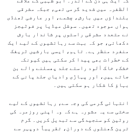
کہ ایک ہی دن کے اندر۔ ابو ظہبی کے علاقے
الظفرہ میں شدید گرمی تھی، جبکہ مشرقی
بلنداؤں میں بارش، چشمے، اور عارضی ٹھنڈی
ہواں موجود تھیں۔ سوشل میڈیا پر فوٹیجز
نے متعدد مشرقی راستوں پر شاندار بارش
دکھائی، جو کہ بہت سے رہائشیوں کے لیے ایک
منفرد منظر ہے۔ تاہم، ایسی بارشیں ٹریفک
کے خطرات بھی پیدا کر سکتی ہیں کیونکہ
خشک، خاک آلود راستے جلد پھسلنے والے بن
جاتے ہیں، اور پہاڑی وادیاں جلد پانی کے
بہاؤ کا شکار ہو سکتی ہیں۔
انتہائی گرمی کی وجہ سے، رہائشیوں کے لیے
سختی سے یہ مشورہ ہے کہ وہ اپنی روزمرہ کی
روٹین کو سنجیدگی سے تبدیل کریں۔ گرم
ترین گھنٹوں کے دوران، تقریباً دوپہر سے