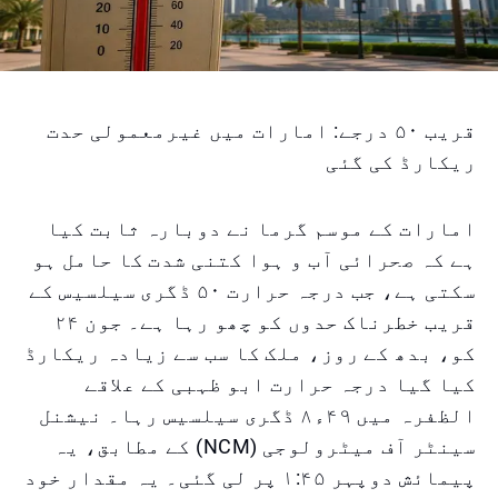
قریب ۵۰ درجے: امارات میں غیرمعمولی حدت
ریکارڈ کی گئی
امارات کے موسم گرما نے دوبارہ ثابت کیا
ہے کہ صحرائی آب و ہوا کتنی شدت کا حامل ہو
سکتی ہے، جب درجہ حرارت ۵۰ ڈگری سیلسیس کے
قریب خطرناک حدوں کو چھو رہا ہے۔ جون ۲۴
کو، بدھ کے روز، ملک کا سب سے زیادہ ریکارڈ
کیا گیا درجہ حرارت ابو ظہبی کے علاقے
الظفرہ میں ۴۹ء۸ ڈگری سیلسیس رہا۔ نیشنل
سینٹر آف میٹرولوجی (NCM) کے مطابق، یہ
پیمائش دوپہر ۱:۴۵ پر لی گئی۔ یہ مقدار خود