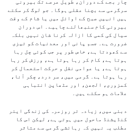
چار بجے کے دوران، طویل عرصے تک بیرونی
سرگرمی سے بچنا عقلی ہوگا۔ جو لوگ کر سکتے
ہیں انہیں صبح کے اوائل میں یا شام کے وقت
بیرونی کام سنبھالنے چاہیے۔ اس دوران
سیال کی کمی کا ازالہ کرنا شان نہیں بلکہ
ضرورت ہے۔ جسم پانی اور معدنیات کو تیزی
سے کھودتا ہے، خاص طور پر جب کوئی چل رہا
ہوتا ہے، کام کر رہا ہوتا ہے، ورزش کر رہا
ہوتا ہے، یا عوامی نقل و حرکت استعمال کر
رہا ہوتا ہے۔ گرمی میں، سر درد، چکر آنا،
کمزوری، الجھن، اور مٹھاپن انتباہی
علامات ہو سکتے ہیں۔
دبئی میں، زیادہ تر روزمرہ کی زندگی ایئر
کنڈیشنڈ ماحول میں ہوتی ہے، لیکن اس کا
مطلب یہ نہیں کہ رہائشی گرمی سے متاثر