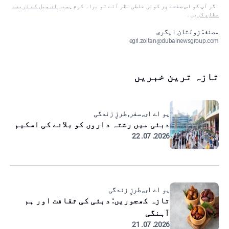
اگر آپ کو اس صفحے پر کوئی غلطی نظر آئے تو براہ کرم
ہمیں ای میل کے ذریعے
مطلع کریں
۔
مصنف: زولتان ایگری
egri.zoltan@dubainewsgroup.com
تازہ ترین خبریں
یو اے ای, سفر, طرزِ زندگی
دبئی میں رشتہ داروں کو بلانے کی اسکیم
2026. 07. 22
یو اے ای, طرزِ زندگی
تازہ کھجوریں: دبئی کی ثقافت اور ہم
آہنگی
2026. 07. 21