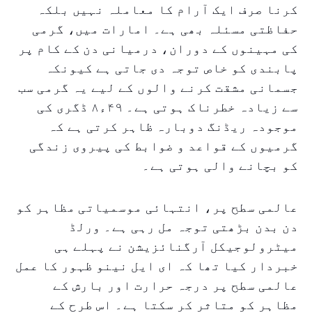
کرنا صرف ایک آرام کا معاملہ نہیں بلکہ
حفاظتی مسئلہ بھی ہے۔ امارات میں، گرمی
کی مہینوں کے دوران، درمیانی دن کے کام پر
پابندی کو خاص توجہ دی جاتی ہے کیونکہ
جسمانی مشقت کرنے والوں کے لیے یہ گرمی سب
سے زیادہ خطرناک ہوتی ہے۔ ۴۹ء۸ ڈگری کی
موجودہ ریڈنگ دوبارہ ظاہر کرتی ہے کہ
گرمیوں کے قواعد و ضوابط کی پیروی زندگی
کو بچانے والی ہوتی ہے۔
عالمی سطح پر، انتہائی موسمیاتی مظاہر کو
دن بدن بڑھتی توجہ مل رہی ہے۔ ورلڈ
میٹرولوجیکل آرگنائزیشن نے پہلے ہی
خبردار کیا تھا کہ ای ایل نینو ظہور کا عمل
عالمی سطح پر درجہ حرارت اور بارش کے
مظاہر کو متاثر کر سکتا ہے۔ اس طرح کے