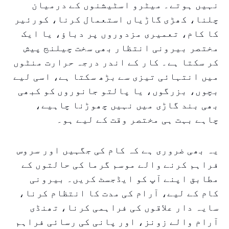
نہیں ہوتے۔ میٹرو اسٹیشنوں کے درمیان
چلنا، کھڑی گاڑیاں استعمال کرنا، کورئیر
کا کام، تعمیری مزدوروں پر دباؤ، یا ایک
مختصر بیرونی انتظار بھی سخت چیلنج پیش
کر سکتا ہے۔ کار کے اندر درجہ حرارت منٹوں
میں انتہائی تیزی سے بڑھ سکتا ہے، اسی لیے
بچوں، بزرگوں، یا پالتو جانوروں کو کبھی
بھی بند گاڑی میں نہیں چھوڑنا چاہیے،
چاہے بہت ہی مختصر وقت کے لیے ہو۔
یہ بھی ضروری ہے کہ کام کی جگہیں اور سروس
فراہم کرنے والے موسم گرما کی حالتوں کے
مطابق اپنے آپ کو ایڈجسٹ کریں۔ بیرونی
کام کے لیے، آرام کی مدت کا انتظام کرنا،
سایہ دار علاقوں کی فراہمی کرنا، تھنڈی
آرام والے زونز، اور پانی کی رسائی فراہم