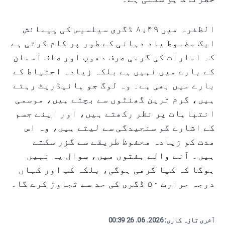
الظفرہ میں ۴۹ء۸ ڈگری سیلسیس کی پیمائش
ایک مضبوط یاد دہانی کے طور پر کام کرتی ہے
کہ امارات کی گرمی صرف دھوپ اور صاف آسمان
کے بارے میں نہیں ہے بلکہ زیادہ احتیاط کے
بارے میں بھی ہے۔ وہ لوگ جو ہائیڈریٹ رہتے
ہیں، گرم ترین گھنٹوں سے بچتے ہیں، موسمی
انتباہات پر نظر رکھتے ہیں، اور اپنے جسم
کے اشارے کو سنجیدگی سے لیتے ہیں، وہ اس
مدت کو زیادہ محفوظ طریقے سے گزر سکتے
ہیں۔ آنے والے ہفتوں میں، سوال یہ نہیں
ہوگا کہ کیا گرمی ہوگی، بلکہ کب اور کہاں
درجہ حرارت ۵۰ ڈگری کی حد سے تجاوز کرے گا۔
آخری تازہ کاری:
2026. 06. 26 00:39