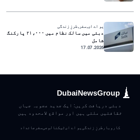
یو اے ای, سفر, طرزِ زندگی
دبئی میں سالک نظام میں ۲۱،۰۰۰ پارکنگ
شامل
2026. 07. 17
DubaiNewsGroup
دبئی دریافت کریں: ایک جدید عجوبہ جہاں
ثقافتیں ملتی ہیں اور مواقع لامحدود ہیں
کاروبار
طرزِ زندگی
یو اے ای
ٹیکنالوجی
سفر
جائداد