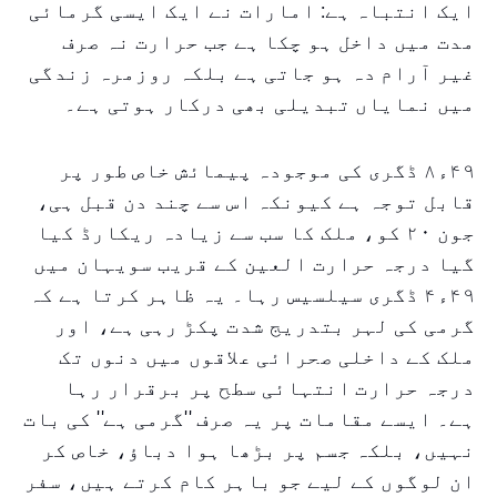
ایک انتباہ ہے: امارات نے ایک ایسی گرمائی
مدت میں داخل ہو چکا ہے جب حرارت نہ صرف
غیر آرام دہ ہو جاتی ہے بلکہ روزمرہ زندگی
میں نمایاں تبدیلی بھی درکار ہوتی ہے۔
۴۹ء۸ ڈگری کی موجودہ پیمائش خاص طور پر
قابل توجہ ہے کیونکہ اس سے چند دن قبل ہی،
جون ۲۰ کو، ملک کا سب سے زیادہ ریکارڈ کیا
گیا درجہ حرارت العين کے قریب سویہان میں
۴۹ء۴ ڈگری سیلسیس رہا۔ یہ ظاہر کرتا ہے کہ
گرمی کی لہر بتدریج شدت پکڑ رہی ہے، اور
ملک کے داخلی صحرائی علاقوں میں دنوں تک
درجہ حرارت انتہائی سطح پر برقرار رہا
ہے۔ ایسے مقامات پر یہ صرف ''گرمی ہے'' کی بات
نہیں، بلکہ جسم پر بڑھا ہوا دباؤ، خاص کر
ان لوگوں کے لیے جو باہر کام کرتے ہیں، سفر