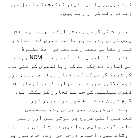
کرتے ہیں، یا غیر ایئر کنڈیشنڈ ماحول میں
زیادہ وقت گزار رہے ہیں۔
امارات کی گرمی ہمیشہ ایک سنجیدہ چیلنج
پیش کرتی ہے، تاہم حالیہ دنوں کے اعداد و
شمار مقامی معیار کے مطابق ایک مضبوط
انتباہ کے طور پر کارآمد ہیں۔ NCM پہلے
ہی اشارہ دے چکا ہے کہ رہائشیوں کو کئی ماہ
کی شدید گرمی کے لیے تیار رہنا چاہیے، اور
کچھ علاقوں میں درجہ حرارت کبھی کبھار ۵۰
ڈگری سیلسیس کی حد سے تجاوز کر سکتا ہے۔
گرم ترین مدت عام طور پر دوپہر اور
ابتدائی دوپہر میں ہوتی ہے، جب شمسی
شعاعیں اپنی عروج پر ہوتی ہیں اور زمین
خاصی گرمی واپس ہوا میں خارج کرتی ہے۔ ان
اوقات میں، احساس درجہ حرارت، خاص طور پر