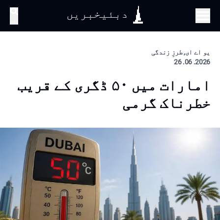
دبئیخبریں
تلاش
یو اے ای, طرزِ زندگی
2026. 06. 26
امارات میں ۵۰ ڈگری کے قریب
خطرناک گرمی