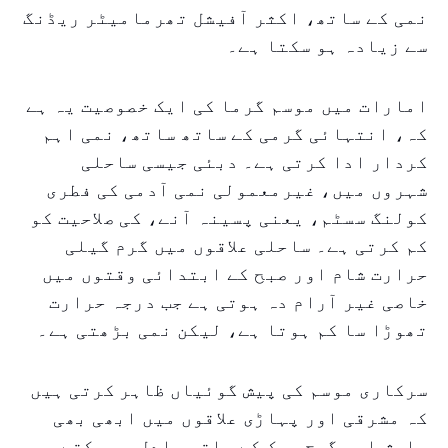
نمی کے ساتھ، اکثر آفیشل تھرمامیٹر ریڈنگ
سے زیادہ ہو سکتا ہے۔
امارات میں موسم گرما کی ایک خصوصیت یہ ہے
کہ، انتہائی گرمی کے ساتھ ساتھ، نمی اہم
کردار ادا کرتی ہے۔ دبئی جیسی ساحلی
شہروں میں، غیرمعمولی نمی آدمی کی فطری
کولنگ سسٹم، یعنی پسینہ آنے، کی صلاحیت کو
کم کرتی ہے۔ ساحلی علاقوں میں گرم گیلی
حرارت شام اور صبح کے ابتدائی وقتوں میں
خاصی غیر آرام دہ ہوتی ہے جب درجہ حرارت
تھوڑا سا کم ہوتا ہے، لیکن نمی بڑھتی ہے۔
سرکاری موسم کی پیش گوئیاں ظاہر کرتی ہیں
کہ مشرقی اور پہاڑی علاقوں میں ابھی بھی
بارش اور گرج چمک کے ساتھ بادل ہو سکتے