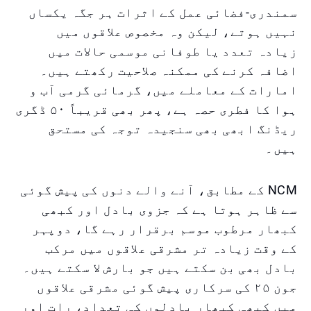
سمندری-فضائی عمل کے اثرات ہر جگہ یکساں
نہیں ہوتے، لیکن وہ مخصوص علاقوں میں
زیادہ تعدد یا طوفانی موسمی حالات میں
اضافہ کرنے کی ممکنہ صلاحیت رکھتے ہیں۔
امارات کے معاملے میں، گرمائی گرمی آب و
ہوا کا فطری حصہ ہے، پھر بھی قریباً ۵۰ ڈگری
ریڈنگ ابھی بھی سنجیدہ توجہ کی مستحق
ہیں۔
NCM کے مطابق، آنے والے دنوں کی پیش گوئی
سے ظاہر ہوتا ہے کہ جزوی بادل اور کبھی
کبھار مرطوب موسم برقرار رہے گا، دوپہر
کے وقت زیادہ تر مشرقی علاقوں میں مرکب
بادل بھی بن سکتے ہیں جو بارش لا سکتے ہیں۔
جون ۲۵ کی سرکاری پیش گوئی مشرقی علاقوں
میں کبھی کبھار بادلوں کی تعداد، رات اور