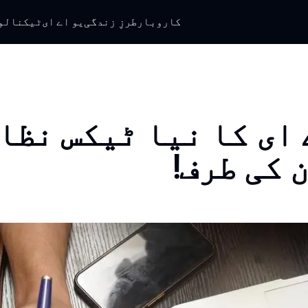
کاروبار
طرزِ زندگی
یو اے ای
ٹیکنالو
 ای کا نیا ٹیکس نظام
 کی طرف!