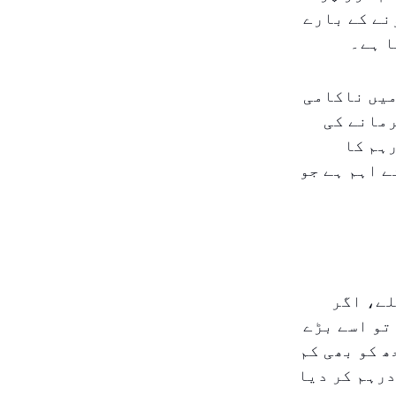
نے کے بارے
میں ناکامی
رمانے کی
۱ درہم ہے، جبکہ بار بار کی غلطیاں ۵،۰۰۰ درہم کا
 اہم ہے جو
لے، اگر
تو اسے بڑے
 کو بھی کم
یا ہے: جرمانہ کی رقم کو ۱۰،۰۰۰ درہم سے کم کر کے ۱،۰۰۰ درہم کر دیا