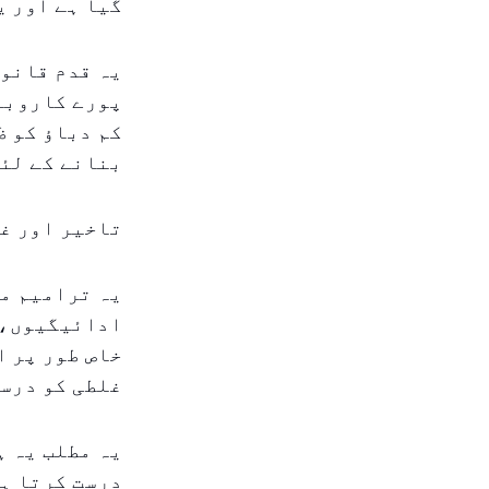
گیا ہے اور ی
یہ قدم قانون
پورے کاروبا
کم دباؤ کو ظ
بنانے کے لئے
تاخیر اور غل
یہ ترامیم مح
ادائیگیوں، غ
خاص طور پر ا
غلطی کو درست
یہ مطلب یہ ہ
درست کرتا ہے