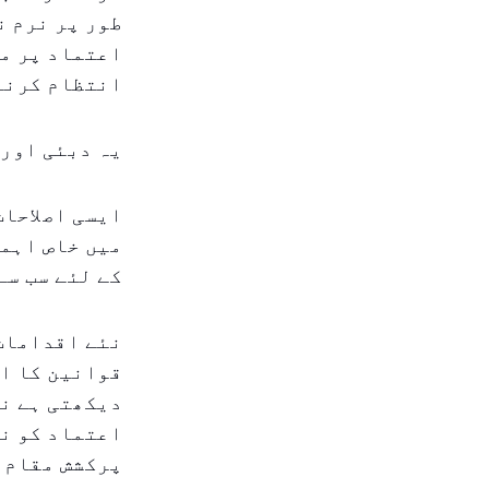
طور پر نرم ن
اعتماد پر مب
انتظام کرنے
یہ دبئی اور 
ایسی اصلاحات
میں خاص اہمی
کے لئے سب سے
نئے اقدامات
قوانین کا اش
دیکھتی ہے نہ
اعتماد کو نم
پرکشش مقام ک