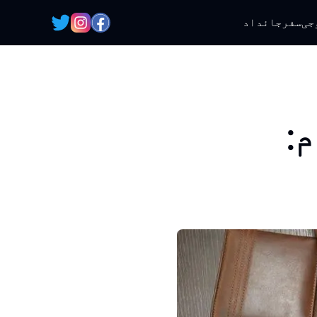
جی
سفر
جائداد
: