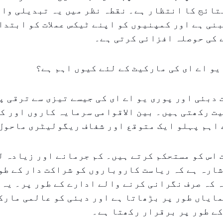
تائج کا انتظار ہے۔ نقطہ نظر میں یہ تبدیلی واض
نی ہے اور کمپنیوں کو اپنے ٹیکس عملات کو ابتدا
 کی حوصلہ افزائی کرتی ہے۔
یو اے ای کی مارکیٹ کے لئے کیوں اہم ہے؟
 دبئی اور پوری یو اے ای کی جیسے تیزی سے ترقی پ
ت رکھتی ہیں۔ بین الاقوامی سرمایہ کاروں اور ک
 اہم پہلو ایک متوقع اور شفاف ریگولیٹری ماحول
 اس کو مستحکم کرتے ہیں۔ کم جرمانے اور زیادہ 
ارہ ہے کہ ریاست کاروباروں کو شراکت دار کے طو
 کہ صرف نگرانی کرنے والے ادارے کے طور پر۔ یہ
ایاں طور پر بڑھاتا ہے اور دبئی کو عالمی مارک
ے طور پر برقرار رکھتا ہے۔