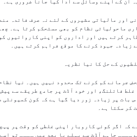
ہ ان کے اپنے وسائل سے ادا کیا جانا ضروری ہے۔
ی اور مالیاتی مشیروں کے لئے نہ صرف فائدہ مند
ری ماحولیاتی نظام کو بھی مستحکم کرتا ہے۔ چھو
اہر کرتے ہیں اور اداروں کو اپنی کاروائیوں کو
 زیادہ جہود کرنے کا موقع فراہم کرتے ہیں۔
طیوں کے حل کا نیا نظریہ
ض جرمانے کم کرنے تک محدود نہیں ہیں۔ نیا نظام
لط فائلنگ، اور خود آڈٹ پر جامع طریقے سے پیش ا
س بات پر زیادہ زور دیا گیا ہے کہ کون کمیونٹی ط
 کر سکتا ہے۔
ے کہ اگر کوئی کاروبار اپنی غلطی کو وقت پر پہچ
 ــــ چاہے آڈٹ سے پہلے یا بعد میں ــــ تو اسے