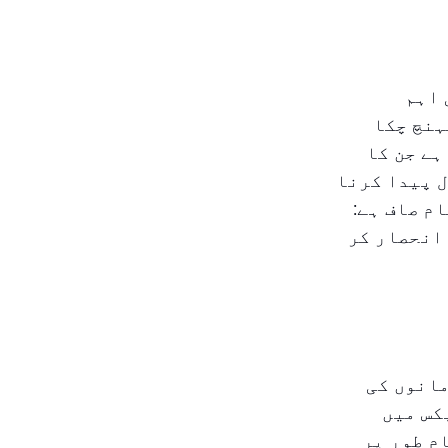
 اہم
ہنچ چکا
ہے جن کا
 پیدا کرنا
م صاف ہے:
انحصار کر
مانوں کی
کس میں
م طور پر