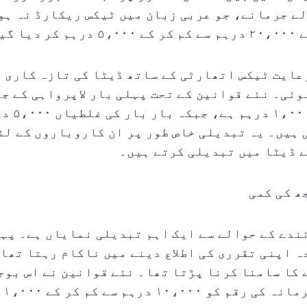
لے جرمانے، جو عربی زبان میں ٹیکس ریکارڈ نہ ہو
گیا ہے۔
عایت ٹیکس اتھارٹی کے ساتھ ڈیٹا کی تازہ کاری 
وئی۔ نئے قوانین کے تحت پہلی بار لاپرواہی کے ج
رقم اب صرف ،۰۰۰
ہیں۔ یہ تبدیلی خاص طور پر ان کاروباروں کے لئے
 ڈیٹا میں تبدیلی کرتے ہیں۔
ھ کی کمی
ندے کے حوالے سے ایک اہم تبدیلی نمایاں ہے۔ پہ
 اپنی تقرری کی اطلاع دینے میں ناکام رہتا تھا 
کا سامنا کرنا پڑتا تھا۔ نئے قوانین نے اس بوجھ
کر د