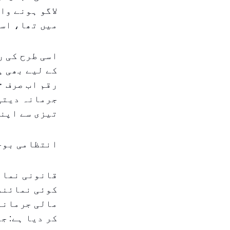
لاگو ہونے وا
میں تھا، اسے ۲۰،۰۰۰ درہم سے کم کر کے ۵،۰۰۰ درہم کر دیا 
اسی طرح کی ر
کے لیے بھی ہ
جرمانہ دیتی 
تیزی سے اپنے
انتظامی بوج
قانونی نمائ
کوئی نمائندہ
مالی جرمانے 