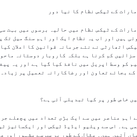
ارات کے ٹیکس نظام کا نیا دور
ارات کے ٹیکس نظام میں حالیہ برسوں میں بہت سی
ی ہیں اور اب یہ نظام ایک اور اہم سنگ میل تک پ
کس اتھارٹی نے نئے جرمانہ قوانین کا اعلان کیا 
سزائیں کم کرنا ہے بلکہ کاروبار دوستانہ ماحول
م کو وسط اپریل میں نافذ کیا گیا ہے اور یہ پیغا
کے بجائے تعاون اور رضاکارانہ تعمیل پر زیادہ 
ں خاص طور پر کیا تبدیلی آئی ہے؟
 اہم عناصر میں سے ایک بڑی تعداد میں پچھلے جر
ی ہے۔ اس سے ویلیو ایڈیڈ ٹیکس اور ایکسائیز ٹی
ں آئیں ہیں۔ مثال کے طور پر سب سے مشہور اور عا