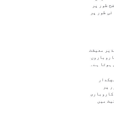
ح طور پر
ئی طور پر
ذیر معیشت
اروباروں
 ہوتا ہے۔
لچکدار
ر پر
 کاروباری
یٹ میں