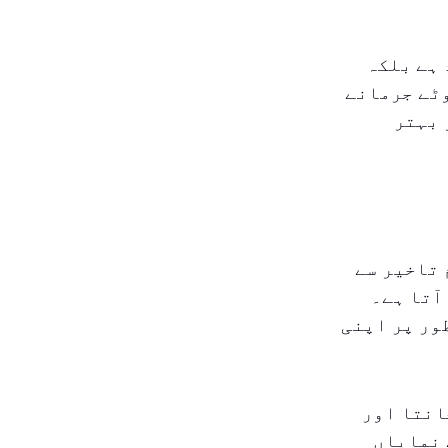
 ہے بلکہ
ٹے جرمانے
 بہتر
 تاخیر سے
ٓتا ہے۔
ور پر اپنی
انتا اور
 نمایاں