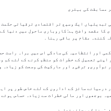
ر مسابقت کی بہتری
 تبدیلیاں ایک وسیع تر اقتصادی ترقیاتی حکمت ع
ی کا مقصد واضح ہے: کاروباری ماحول میں دنیا کے 
ہ کنندہ مقام پر باقی رہنا۔
می اور انتظامیہ کی سادگی اس میں براہ راست حص
اپنی تعمیل کے خطرات کو منظم کرنے کے لئے کم و
 نوآوری، ترقی، اور مارکیٹ کی وسعت کو زیادہ و
 درمیانے سائز کے اداروں کے لئے خاص طور پر اہم
یہ بوجھوں اور مالی خطرات سے زیادہ حساس ہوتے 
ہ: سزا کے بجائے تعاون