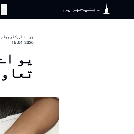
دبئیخبریں
تلاش
یو اے ای, کاروبار
2026. 04. 16
یو اے
تعاون