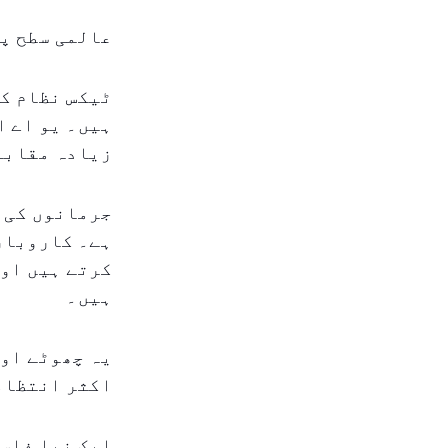
عالمی سطح پ
ٹیکس نظام کی
ہیں۔ یو اے ا
زیادہ مقابل
جرمانوں کی ک
ہے۔ کاروبار 
کرتے ہیں اور
ہیں۔
یہ چھوٹے اور
اکثر انتظام
ایک نیا فلسف