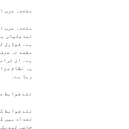
متحدہ عرب ام
متحدہ عرب ام
تبدیلیاں ہوئ
ہے۔ فیڈرل ٹی
مقصد نہ صرف 
ہے۔ ان ترامی
یہ نظام سزا 
رہا ہے۔
نئے ضوابط می
نئے ضوابط کے
تعداد میں کم
خاصی تبدیلیا