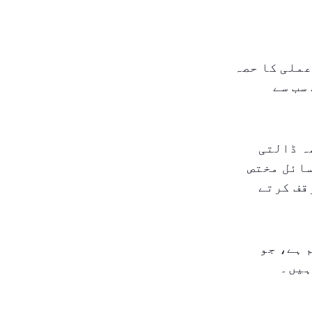
ملی کا حصہ
سب سے
ہ ڈالتی
سائل مختص
قف کرتے
 ہے، جو
ہیں۔