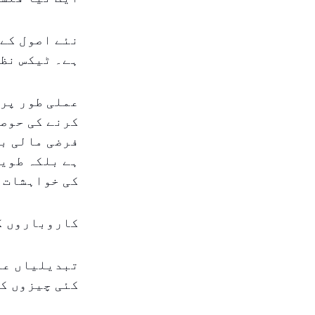
نئے اصول کے 
ہے۔ ٹیکس نظا
عملی طور پر،
کرنے کی حوصل
فرضی مالی بو
ہے بلکہ طویل
کی خواہشات 
کاروباروں کے
تبدیلیاں عمل
کئی چیزوں کا