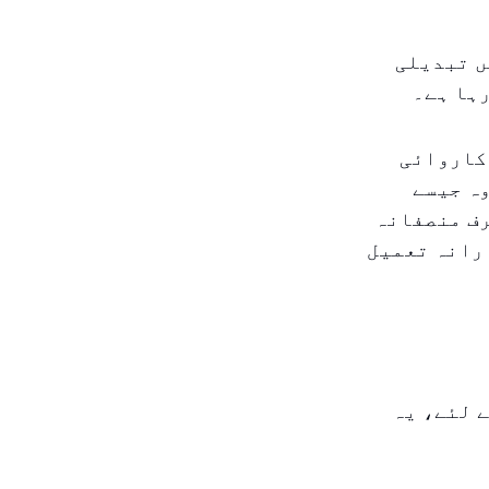
ں تبدیلی
رہا ہے۔
 کاروائی
وہ جیسے
رف منصفانہ
رانہ تعمیل
 لئے، یہ