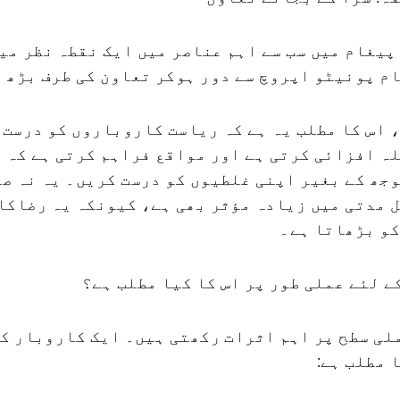
پیغام میں سب سے اہم عناصر میں ایک نقطہ نظر می
م پونیٹو اپروچ سے دور ہوکر تعاون کی طرف بڑھ 
 اس کا مطلب یہ ہے کہ ریاست کاروباروں کو درست
ہ افزائی کرتی ہے اور مواقع فراہم کرتی ہے کہ 
جھ کے بغیر اپنی غلطیوں کو درست کریں۔ یہ نہ ص
 مدتی میں زیادہ مؤثر بھی ہے، کیونکہ یہ رضاکا
کو بڑھاتا ہے۔
 لئے عملی طور پر اس کا کیا مطلب ہے؟
ی سطح پر اہم اثرات رکھتی ہیں۔ ایک کاروبار کے
 مطلب ہے: