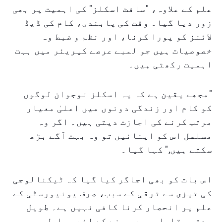
علم کے علاوہ، "سافٹ اسکلز" کی اہمیت پر بھی
زور دیا گیا۔ وقت کی پابندی، کام کی ڈیڈ
لائنز کو پورا کرنا، اور نظم و ضبط وہ
خصوصیات ہیں جو لمبے عرصے کیریئر میں بہت
اہمیت رکھتی ہیں۔
"مجھے یقین ہے کہ یہ اسکلز نوجوان لوگوں
کو کام اور زندگی دونوں میں اعلیٰ معیار
مرتب کرنے کی اجازت دیتی ہیں۔ اگر وہ
مسلسل اس کو اپنائیں تو وہ بہت آگے بڑھ
سکتے ہیں," کہا گیا۔
اس بات کو بھی اجاگر کیا گیا کہ ٹیکنالوجی
کی تیزی سے ترقی کے سبب، صرف یونیورسٹی کے
علم پر انحصار کرنا کافی نہیں ہے۔ طویل
مدتی مقابلہ میں رہنے کے لئے مسلسل