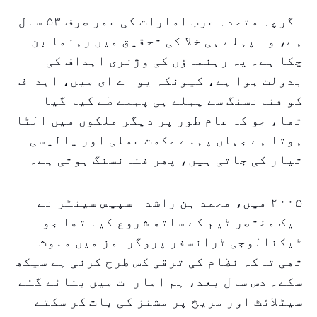
اگرچہ متحدہ عرب امارات کی عمر صرف ۵۳ سال
ہے، وہ پہلے ہی خلا کی تحقیق میں رہنما بن
چکا ہے۔ یہ رہنماؤں کی وژنری اہداف کی
بدولت ہوا ہے، کیونکہ یو اے ای میں، اہداف
کو فنانسنگ سے پہلے ہی پہلے طے کیا گیا
تھا، جو کہ عام طور پر دیگر ملکوں میں الٹا
ہوتا ہے جہاں پہلے حکمت عملی اور پالیسی
تیار کی جاتی ہیں، پھر فنانسنگ ہوتی ہے۔
۲۰۰۵ میں، محمد بن راشد اسپیس سینٹر نے
ایک مختصر ٹیم کے ساتھ شروع کیا تھا جو
ٹیکنالوجی ٹرانسفر پروگرامز میں ملوث
تھی تاکہ نظام کی ترقی کس طرح کرنی ہے سیکھ
سکے۔ دس سال بعد، ہم امارات میں بنائے گئے
سیٹلائٹ اور مریخ پر مشنز کی بات کر سکتے