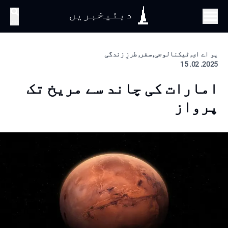
دبئیخبریں
تلاش
یو اے ای, ٹیکنالوجی, سفر, طرزِ زندگی
2025. 02. 15
امارات کی چاند سے مریخ تک
پرواز