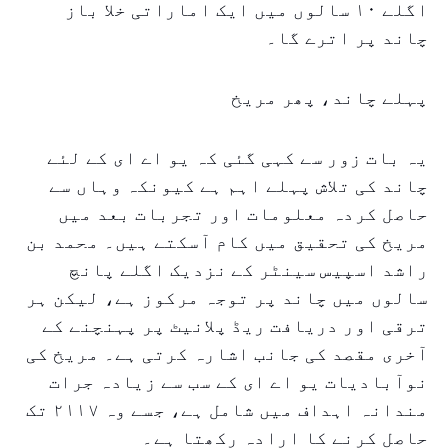
اگلے ۱۰ سالوں میں ایک اماراتی خلا باز
چاند پر اترے گا۔
پہلے چاند، پھر مریخ
یہ بات زور سے کہی گئی کہ یو اے ای کے لئے
چاند کی تلاش پہلے اہم ہے کیونکہ وہاں سے
حاصل کردہ معلومات اور تجربات بعد میں
مریخ کی تحقیق میں کام آسکتے ہیں۔ محمد بن
راشد اسپیس سینٹر کے نزدیک اگلے پانچ
سالوں میں چاند پر توجہ مرکوز ہے، لیکن ہر
ترقی اور دریافت ریڈ پلانیٹ پر پہنچنے کے
آخری مقصد کی جانب اشارہ کرتی ہے۔ مریخ کی
نوآبادیات یو اے ای کے سب سے زیادہ جرات
مندانہ اہداف میں شامل ہے، جسے وہ ۲۱۱۷ تک
حاصل کرنے کا ارادہ رکھتا ہے۔