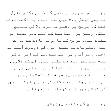
یو اے ای اسپیس ایجنسی کے ڈائریکٹر جنرل
نے بھی پینل بحث میں حصہ لیا، یہ دکھانے کے
لئے کہ مریخ پر مشنز نہ صرف خلا کی تحقیق
بلکہ زمین پر انسانیت کے لئے بھی مفید ہو
سکتے ہیں۔ مریخ کے ماحولی حالات کے بارے
میں معلومات سائنسدانوں کو دوسرے آسمانی
اجسام پر آب و ہوا کی تبدیلی کے اثرات کو
سمجھنے میں مدد دے سکتی ہیں۔ اس کے علاوہ،
یہ بات پر زور دیا گیا کہ یو اے ای، پہلی
عرب ملک کے طور پر جو خلا کی تحقیقی میں
رہنما بن چکا ہے، علاقے کی علم و ٹیکنالوجی
کی ترقی میں اہم کردار ادا کرتا ہے۔
یو اے ای کی منفرد پوزیشن