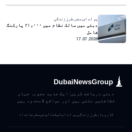
یو اے ای, سفر, طرزِ زندگی
دبئی میں سالک نظام میں ۲۱،۰۰۰ پارکنگ
شامل
2026. 07. 17
DubaiNewsGroup
دبئی دریافت کریں: ایک جدید عجوبہ جہاں
ثقافتیں ملتی ہیں اور مواقع لامحدود ہیں
کاروبار
طرزِ زندگی
یو اے ای
ٹیکنالوجی
سفر
جائداد