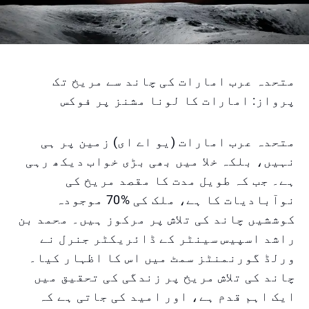
متحدہ عرب امارات کی چاند سے مریخ تک
پرواز: امارات کا لونا مشنز پر فوکس
متحدہ عرب امارات (یو اے ای) زمین پر ہی
نہیں، بلکہ خلا میں بھی بڑی خواب دیکھ رہی
ہے۔ جب کہ طویل مدت کا مقصد مریخ کی
نوآبادیات کا ہے، ملک کی %70 موجودہ
کوششیں چاند کی تلاش پر مرکوز ہیں۔ محمد بن
راشد اسپیس سینٹر کے ڈائریکٹر جنرل نے
ورلڈ گورنمنٹز سمٹ میں اس کا اظہار کیا۔
چاند کی تلاش مریخ پر زندگی کی تحقیق میں
ایک اہم قدم ہے، اور امید کی جاتی ہے کہ