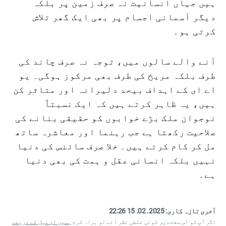
ہیں جہاں انسانیت نہ صرف زمین پر بلکہ
دیگر آسمانی اجسام پر بھی ایک گھر تلاش
کرتی ہو۔
آنے والے سالوں میں، توجہ نہ صرف چاند کی
طرف بلکہ مریخ کی طرف بھی مرکوز ہوگی۔ یو
اے ای کے اہداف بیحد دلیرانہ اور متاثر کن
ہیں، یہ ظاہر کرتے ہیں کہ ایک نسبتاً
نوجوان ملک بڑے خوابوں کو حقیقی بنانے کی
صلاحیت رکھتا ہے جب رہنما اور معاشرہ ساتھ
مل کر کام کرتے ہیں۔ خلا صرف سائنس کی دنیا
نہیں بلکہ انسانی عقل و ہمت کی بھی دنیا
ہے۔
آخری تازہ کاری:
2025. 02. 15 22:26
اگر آپ کو اس صفحے پر کوئی غلطی نظر آئے تو براہ کرم
ہمیں ای میل کے ذریعے