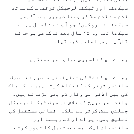
سیکھنا اور ٹیکنالوجیکل ترقیات کے ساتھ
قدم سے قدم ملا کر چلنا ضروری ہے۔ "کبھی
سیکھنا نہ روکیں؛ جو آپ نے ۲۰ سال پہلے
سیکھا تھا وہ ۲۵ سال بعد ناکافی ہو جائے
گا," یہ بھی اضافہ کیا گیا۔
یو اے ای کے اسپیس خواب اور مستقبل
یو اے ای کے خلا کی تحقیقاتی منصوبے نہ صرف
سائنسی ترقی کے لئے کام کرتے ہیں بلکہ ملک
کی بین الاقوامی وقار کو بھی بڑھاتے ہیں۔
چاند اور مریخ کی تلاش نہ صرف ٹیکنالوجیکل
چیلنج پیش کرتی ہے بلکہ انسانی مستقبل کی
تخلیق بھی۔ یو اے ای کے رہنما اور
سائنسدان ایک ایسے مستقبل کا تصور کرتے