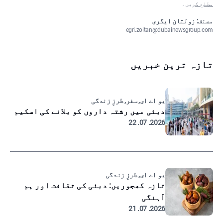
مطلع کریں
۔
مصنف: زولتان ایگری
egri.zoltan@dubainewsgroup.com
تازہ ترین خبریں
یو اے ای, سفر, طرزِ زندگی
دبئی میں رشتہ داروں کو بلانے کی اسکیم
2026. 07. 22
یو اے ای, طرزِ زندگی
تازہ کھجوریں: دبئی کی ثقافت اور ہم
آہنگی
2026. 07. 21