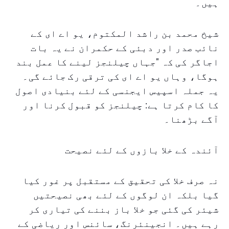
ہیں۔
شیخ محمد بن راشد المکتوم، یو اے ای کے
نائب صدر اور دبئی کے حکمران نے یہ بات
اجاگر کی کہ "جہاں چیلنجز لینے کا عمل بند
ہوگا، وہاں یو اے ای کی ترقی رک جائے گی۔
یہ جملہ اسپیس ایجنسی کے لئے بنیادی اصول
کا کام کرتا ہے: چیلنجز کو قبول کرنا اور
آگے بڑھنا۔
آئندہ کے خلا بازوں کے لئے نصیحت
نہ صرف خلا کی تحقیق کے مستقبل پر غور کیا
گیا بلکہ ان لوگوں کے لئے بھی نصیحتیں
شیئر کی گئی جو خلا باز بننے کی تیاری کر
رہے ہیں۔ انجینئرنگ، سائنس اور ریاضی کے