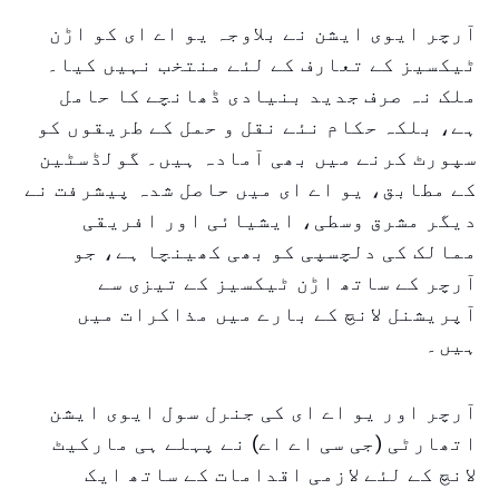
آرچر ایوی ایشن نے بلاوجہ یو اے ای کو اڑن
ٹیکسیز کے تعارف کے لئے منتخب نہیں کیا۔
ملک نہ صرف جدید بنیادی ڈھانچے کا حامل
ہے، بلکہ حکام نئے نقل و حمل کے طریقوں کو
سپورٹ کرنے میں بھی آمادہ ہیں۔ گولڈسٹین
کے مطابق، یو اے ای میں حاصل شدہ پیشرفت نے
دیگر مشرق وسطی، ایشیائی اور افریقی
ممالک کی دلچسپی کو بھی کھینچا ہے، جو
آرچر کے ساتھ اڑن ٹیکسیز کے تیزی سے
آپریشنل لانچ کے بارے میں مذاکرات میں
ہیں۔
آرچر اور یو اے ای کی جنرل سول ایوی ایشن
اتھارٹی (جی سی اے اے) نے پہلے ہی مارکیٹ
لانچ کے لئے لازمی اقدامات کے ساتھ ایک