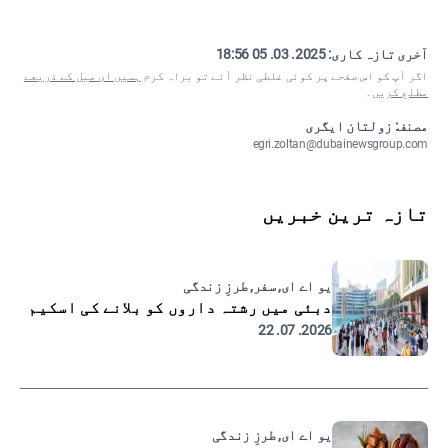
آخری تازہ کاری:
2025. 03. 05 18:56
اگر آپ کو اس صفحے پر کوئی غلطی نظر آئے تو براہ کرم
ہمیں ای میل کے ذریعے
مطلع کریں
۔
مصنف: زولتان ایگری
egri.zoltan@dubainewsgroup.com
تازہ ترین خبریں
یو اے ای, سفر, طرزِ زندگی
دبئی میں رشتہ داروں کو بلانے کی اسکیم
2026. 07. 22
یو اے ای, طرزِ زندگی