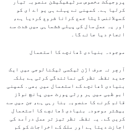
پروجیکٹ مخصوص سرٹیفیکیشن منصوبہ تیار
کرلیا ہے۔ کمپنی نے پہلے ہی یو اے ای کو
کمپلائنس ڈیٹا جمع کرانا شروع کردیا ہے،
اور یہ عمل سال کی پہلی ششماہی میں شدت سے
انجام دیا جائے گا۔
موجودہ بنیادی ڈھانچے کا استعمال
آرچر نہ صرف اڑن ٹیکسی ٹیکنالوجی میں ایک
جدید نقطہ نظر کی نمائندگی کرتی ہے بلکہ
بنیادی ڈھانچے کے استعمال میں بھی۔ کمپنی
ابو ظبی میں ہر ورٹی پورٹ میں پانچ نوڈز
قائم کرنے کا منصوبہ بنا رہی ہے، جن میں سے
بیشتر موجودہ بنیادی ڈھانچے کا استعمال
کریں گے۔ یہ نقطہ نظر تیز تر عمل درآمد کی
اجازت دیتا ہے اور ملک کے اخراجات کو کم