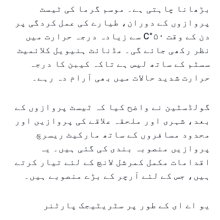
بڑھانا چاہتی ہے۔ موسم گرما کی ٹیسٹ
پروازوں کے دوران، طیارے کی عمل کردگی پر
دن کے وقت ۵۰°C سے زیادہ درجہ حرارت میں
نظر رکھی جائے گی۔ مڈنائٹ ہنیویل کلائمیٹ
سسٹم کے ساتھ لیس ہے تاکہ کیبن کا درجہ
حرارت شدید حالات میں بھی آرام دہ رہے۔
گولڈسٹین نے واضح کیا کہ ٹیسٹ پروازوں کے
بعد، شہری اور ملحقہ علاقے کی پروازیں اور
محدود مسافروں کے ساتھ مارکیٹ ریسرچ
پروازیں منصوبہ بندی کی گئی ہیں۔ یہ
اقدامات مکمل کمرشل لانچ کے لئے تیار کرتے
ہیں، جس کے لئے آرچر کے بڑے منصوبے ہیں۔
یو اے ای کے طور پر سٹریٹیجک پارٹنر