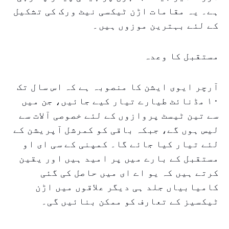
ہے۔ یہ مقامات اڑن ٹیکسی نیٹ ورک کی تشکیل
کے لئے بہترین موزوں ہیں۔
مستقبل کا وعدہ
آرچر ایوی ایشن کا منصوبہ ہے کہ اس سال تک
۱۰ مڈنائٹ طیارے تیار کیے جائیں، جن میں
سے تین ٹیسٹ پروازوں کے لئے خصوصی آلات سے
لیس ہوں گے، جبکہ باقی کو کمرشل آپریشن کے
لئے تیار کیا جائے گا۔ کمپنی کے سی ای او
مستقبل کے بارے میں پر امید ہیں اور یقین
کرتے ہیں کہ یو اے ای میں حاصل کی گئی
کامیابیاں جلد ہی دیگر علاقوں میں اڑن
ٹیکسیز کے تعارف کو ممکن بنائیں گی۔