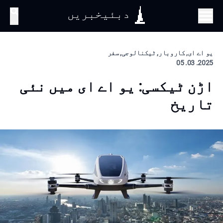
دبئیخبریں
تلاش
یو اے ای, کاروبار, ٹیکنالوجی, سفر
2025. 03. 05
اڑن ٹیکسی: یو اے ای میں نئی
تاریخ