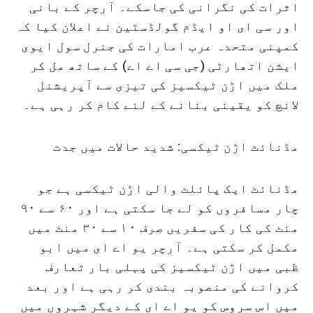
اثرات کی نگرانی کی جاسکے۔ آرچر کے بانی
اور سی ای او ایڈم گولڈسٹین نے اعلان کیا کہ
کمپنی متحدہ عرب امارات کی جنرل سول ایوی
ایشن اتھارٹی (جی سی اے اے) کے ساتھ مل کر
ملک میں اڑن ٹیکسیز کی تیزی سے آپریشنل
لانچ کو یقینی بنانے کے لئے کام کر رہی ہے۔
مڈنائٹ اڑن ٹیکسی: شدید حالات میں جدت
مڈنائٹ ایک پائلٹ والی اڑن ٹیکسی ہے جو
چار مسافروں کو لے جا سکتی ہے اور ۶۰ سے ۹۰
منٹ کی کار کی سفریں صرف ۱۰ سے ۳۰ منٹ میں
مکمل کر سکتی ہے۔ آرچر یو اے ای میں ابو
ظبی میں اڑن ٹیکسیز کی پہلی بار تعارف
کروانے کی منصوبہ بندی کر رہی ہے اور بعد
میں اس سروس کو یو اے ای کے دیگر شہروں میں