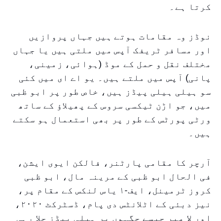
کرتا ہے۔
نوڈز وہ مقامات ہوتے ہیں جہاں پروازیں
اور مسافر ٹریفک آپس میں ملتی ہیں یا جہاں
مختلف نقل و حمل کے موڈ (ہوائی، زمینی،
پانی) آپس میں ملتے ہیں۔ یو اے ای میں کئی
سو ہیلی ہیلی پیڈز ہیں، خاص طور پر ابو ظبی
میں، جو اڑن ٹیکسی سروس کے پھیلاؤ کے ساتھ
ورٹی پورٹس کے طور پر بھی استعمال ہو سکتے
ہیں۔
آرچر کا مقامی پارٹنر، فالکن ایوی ایشن،
فی الحال ابو ظبی کے مرینہ مال، ابو ظبی
کروز ٹرمینل، ایف-۱ یاس لنکس کے مقام پر،
نیز دبئی کے اٹلانٹس دی پام، ڈسٹرکٹ ۲۰۲۰،
اور لا میر جیسے جگہوں پر ہیلی پیڈز چلا رہی