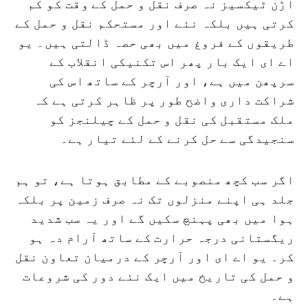
اڑن ٹیکسیز نہ صرف نقل و حمل کے وقت کو کم
کرتی ہیں بلکہ نئے اور مستحکم نقل و حمل کے
طریقوں کے فروغ میں بھی حصہ ڈالتی ہیں۔ یو
اے ای ایک بار پھر اس تکنیکی انقلاب کے
سرپھن میں ہے، اور آرچر کے ساتھ اس کی
شراکت داری واضح طور پر ظاہر کرتی ہے کہ
ملک مستقبل کی نقل و حمل کے چیلنجز کو
سنجیدگی سے حل کرنے کے لئے تیار ہے۔
اگر سب کچھ منصوبے کے مطابق ہوتا ہے، تو ہم
جلد ہی اپنے منزلوں تک نہ صرف زمین پر بلکہ
ہوا میں بھی پہنچ سکیں گے اور یہ سب شدید
ریگستانی درجہ حرارت کے ساتھ آرام دہ ہو
کر۔ یو اے ای اور آرچر کے درمیان تعاون نقل
و حمل کی تاریخ میں ایک نئے دور کی شروعات
ہے۔