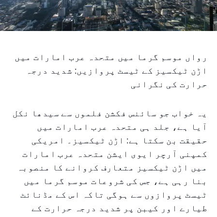
رواں موسم گرما میں متحدہ عرب امارات میں
اڑن ٹیکسیز کے ٹیسٹ پروازیں: شدید درجہ
حرارت کی نگرانی
یہ خواب جو سائنس فکشن فلموں سے سیدھا نکل
آیا ہے، جلد ہی متحدہ عرب امارات میں
حقیقت بن سکتا ہے: اڑن ٹیکسیز۔ امریکی
کمپنی آرچر ایوی ایشن متحدہ عرب امارات
میں اڑن ٹیکسیز متعارف کروانے کا منصوبہ
بنا رہی ہے، جس کی شروعات موسم گرما میں
ٹیسٹ پروازوں سے ہوگی تاکہ اس کے مڈنائٹ
طیارے اور کیبن پر شدید درجہ حرارت کے