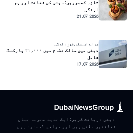
تازہ کھجوریں: دبئی کی ثقافت اور ہم
آہنگی
2026. 07. 21
یو اے ای, سفر, طرزِ زندگی
دبئی میں سالک نظام میں ۲۱،۰۰۰ پارکنگ
شامل
2026. 07. 17
DubaiNewsGroup
دبئی دریافت کریں: ایک جدید عجوبہ جہاں
ثقافتیں ملتی ہیں اور مواقع لامحدود ہیں