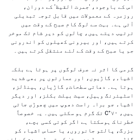
اس کے باوجود، 'جمرت القیظ' کے دوران،
روزمرہ کے معمولات میں قابل توجہ تبدیلی
آتی ہے۔ بہت سے لوگ کام صبح کے وقت میں
ترتیب دیتے ہیں، چالوں کو دیر شام تک موخر
کرتے ہیں، اور بیرونی کھیلوں کو اندرونی
جم یا صبح کے وقت کے لئے منتقل کرتے ہیں۔
گرمی کا اثر نہ صرف لوگوں پر ہوتا ہے بلکہ
اشیاء، گاڑیوں، اور عمارتوں پر بھی شدید
ہوتا ہے۔ دھاتی سطحات، گاڑیاں، ہینڈلز،
اسٹیئرنگ وہیل، سیٹ بیلٹ بکلز، اور دیگر
اشیاء جو براہ راست دھوپ میں چھوڑی جاتی
ہیں، ۷۰°C تک گرم ہو سکتی ہیں۔ یہ خصوصاً
خطرناک ہوسکتا ہے اگر کوئی کسی بچے،
بزرگ، پالتو جانوروں، یا حساس اشیاء کو
گاڑی میں چھوڑ دے۔ حتیٰ کہ تھوڑی مدت کے لئے