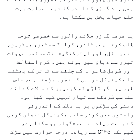
بھی بند گاڑی کے اندر کا درجہ حرارت بہت
جلد حیات بخش بن سکتا ہے۔
یہ عرصہ گاڑی چلانے والوں سے خصوصی توجہ
طلب کرتا ہے۔ ٹائر، کولنگ سسٹمز، بیٹریز،
انجن آئل، اور ایئرکنڈیشننگ سسٹمز اس وقت
تیزی سے دباؤ میں ہوتے ہیں۔ گرم اسفالٹ
اور طویل شاہراہ کے چلنے سے ٹائر کے پھٹنے
یا مکینیکل خرابی کا خطرہ بڑھتا ہے، خاص
طور پر اگر گاڑی کو گرمیوں کے حالات کے لئے
مناسب طریقے سے تیار نہیں کیا گیا ہو۔
دبئی کی سڑکوں پر یا ملک کے اندرونی
راستوں میں کوئی سادہ مکینیکل نقصان گرمی
کے باعث زیادہ ناخوشگوار ہو سکتا ہے،
کیونکہ ۴۵°C سے زیادہ درجہ حرارت میں سڑک