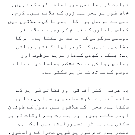
تجارت کی ہوا نمی میں اضافہ کر سکتے ہیں،
خاص طور پر ہجر پہاڑوں کے علاقے میں۔ گرم،
نمی سے بوجھل ہوا کا ابھرنا کچھ علاقوں میں
کملس بادلوں کے قیام کی وجہ سے علاقائی
موسمی سرگرمی کا باعث بن سکتا ہے۔ اس کا
مطلب یہ نہیں کہ گرمی اچانک ختم ہوجاتی
ہے؛ بلکہ، کبھی کبھار مزید مرطوب اور
بھاری ہوا کی حالت خشک، جھلسا دینے والے
موسم کے ساتھ شامل ہو سکتی ہے۔
یہ عرصہ اکثر آفاقی اور فضائی ظواہر کے
ساتھ آتا ہے۔ گرم سطحوں پر سراب پیدا ہو
سکتا ہے، صحرا کے علاقوں میں دھول کے طوفان
ابھر سکتے ہیں، اور بصارت بعض اوقات کم ہو
سکتی ہے۔ یہ ٹرانسپورٹیشن میں ایک اہم
عنصر ہے، خاص طور پر طویل صحرا کے راستوں،