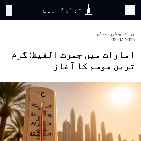
دبئیخبریں
تلاش
یو اے ای, طرزِ زندگی
2026. 07. 02
امارات میں جمرت القیظ: گرم
ترین موسم کا آغاز