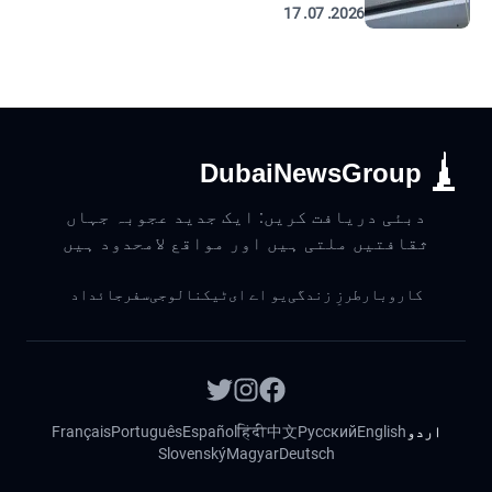
2026. 07. 17
DubaiNewsGroup
دبئی دریافت کریں: ایک جدید عجوبہ جہاں
ثقافتیں ملتی ہیں اور مواقع لامحدود ہیں
کاروبار
طرزِ زندگی
یو اے ای
ٹیکنالوجی
سفر
جائداد
اردو
English
Русский
中文
हिंदी
Español
Português
Français
Slovenský
Magyar
Deutsch