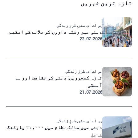
تازہ ترین خبریں
یو اے ای, سفر, طرزِ زندگی
دبئی میں رشتہ داروں کو بلانے کی اسکیم
2026. 07. 22
یو اے ای, طرزِ زندگی
تازہ کھجوریں: دبئی کی ثقافت اور ہم
آہنگی
2026. 07. 21
یو اے ای, سفر, طرزِ زندگی
دبئی میں سالک نظام میں ۲۱،۰۰۰ پارکنگ
شامل