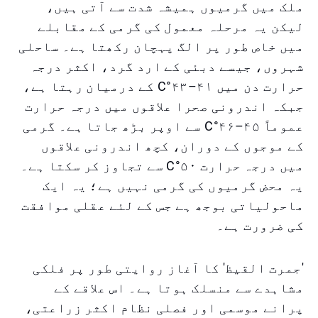
ملک میں گرمیوں ہمیشہ شدت سے آتی ہیں،
لیکن یہ مرحلہ معمول کی گرمی کے مقابلے
میں خاص طور پر الگ پہچان رکھتا ہے۔ ساحلی
شہروں، جیسے دبئی کے ارد گرد، اکثر درجہ
حرارت دن میں ۴۱–۴۳°C کے درمیان رہتا ہے،
جبکہ اندرونی صحرا علاقوں میں درجہ حرارت
عموماً ۴۵–۴۶°C سے اوپر بڑھ جاتا ہے۔ گرمی
کے موجوں کے دوران، کچھ اندرونی علاقوں
میں درجہ حرارت ۵۰°C سے تجاوز کر سکتا ہے۔
یہ محض گرمیوں کی گرمی نہیں ہے؛ یہ ایک
ماحولیاتی بوجھ ہے جس کے لئے عقلی موافقت
کی ضرورت ہے۔
'جمرت القیظ' کا آغاز روایتی طور پر فلکی
مشاہدے سے منسلک ہوتا ہے۔ اس علاقے کے
پرانے موسمی اور فصلی نظام اکثر زراعتی،