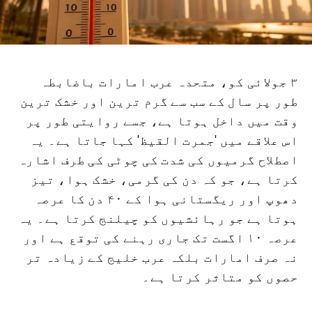
۳ جولائی کو، متحدہ عرب امارات باضابطہ
طور پر سال کے سب سے گرم ترین اور خشک ترین
وقت میں داخل ہوتا ہے، جسے روایتی طور پر
اس علاقے میں 'جمرت القیظ' کہا جاتا ہے۔ یہ
اصطلاح گرمیوں کی شدت کی چوٹی کی طرف اشارہ
کرتا ہے، جو کہ دن کی گرمی، خشک ہوا، تیز
دھوپ اور ریگستانی ہوا کے ۴۰ دن کا عرصہ
ہوتا ہے جو رہائشیوں کو چیلنج کرتا ہے۔ یہ
عرصہ ۱۰ اگست تک جاری رہنے کی توقع ہے اور
نہ صرف امارات بلکہ عرب خلیج کے زیادہ تر
حصوں کو متاثر کرتا ہے۔