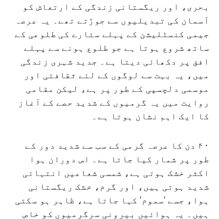
بحری، اور ریگستانی زندگی کے ارتعاش کو
آسمان کی تبدیلیوں سے جوڑتے تھے۔ یہ عرصہ
جیمی کنسٹلیشن کے پہلے ستارے کی طلوعی کے
ساتھ شروع ہوتا ہے جو طلوع ہونے سے پہلے
افق پر دکھائی دیتا ہے۔ جدید شہری زندگی
میں، یہ بہت سے لوگوں کے لئے ثقافتی اور
موسمی دلچسپی کے طور پر ہے، لیکن مقامی
روایت میں یہ گرمیوں کے شدید حصے کے آغاز
کا ایک اہم نشان ہوتا ہے۔
۴۰ دن کا عرصہ گرمی کے سب سے شدید دور کے
طور پر شمار کیا جاتا ہے۔ اس دوران ہوا
اکثر خشک ہوتی ہے، شمسی شعاعیں انتہائی
شدید ہوتی ہیں، اور گرم، خشک ریگستانی
ہوا، جسے 'سموم' کہا جاتا ہے، ظاہر ہو سکتی
ہیں۔ یہ ہوائیں بیرونی سرگرمیوں کو خاص