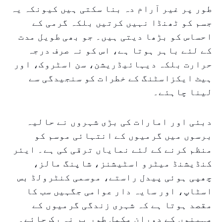
طور پر غیر آرام دہ بنا سکتی ہیں کیونکہ یہ
جسم کو ٹھنڈا نہیں کرتیں بلکہ گرمی کے
احساس کو بڑھا دیتی ہیں۔ جو بھی طویل مدت
کے لئے باہر ہوتا ہے، اس کو نہ صرف درجہ
حرارت بلکہ دیہائیڈریشن، سن اسٹروک، اور
ہیٹ ایکزاسٹنگ کے خطرات کو سنجیدگی سے
لینا چاہئے۔
دبئی اور امارات کی بڑی شہروں نے حالیہ
برسوں میں گرمیوں کے انتہائی موسم کو
منظم کرنے کے لئے نمایاں ترقی کی ہے۔ ایئر
کنڈیشنڈ میٹرو اسٹیشنز، شاپنگ مالز،
چھپی ہوئی پیدل راستے، موسمی کنٹرولڈ بس
اسٹاپ، اور سایہ دار عوامی جگہیں سب کا
مقصد ہوتا ہے کہ شہری زندگی گرمیوں کے
مہینوں کے دوران مکمل طور پر نہ رک جائے۔