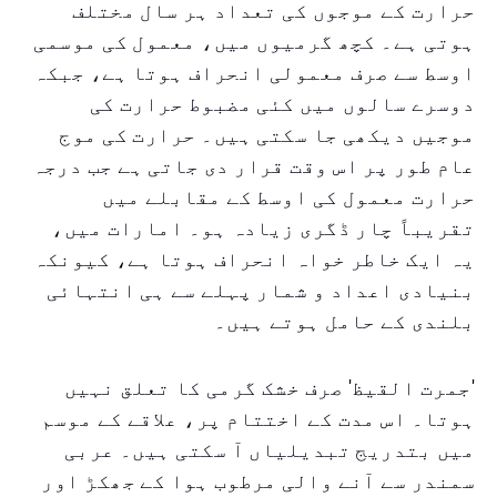
حرارت کے موجوں کی تعداد ہر سال مختلف
ہوتی ہے۔ کچھ گرمیوں میں، معمول کی موسمی
اوسط سے صرف معمولی انحراف ہوتا ہے، جبکہ
دوسرے سالوں میں کئی مضبوط حرارت کی
موجیں دیکھی جا سکتی ہیں۔ حرارت کی موج
عام طور پر اس وقت قرار دی جاتی ہے جب درجہ
حرارت معمول کی اوسط کے مقابلے میں
تقریباً چار ڈگری زیادہ ہو۔ امارات میں،
یہ ایک خاطر خواہ انحراف ہوتا ہے، کیونکہ
بنیادی اعداد و شمار پہلے سے ہی انتہائی
بلندی کے حامل ہوتے ہیں۔
'جمرت القیظ' صرف خشک گرمی کا تعلق نہیں
ہوتا۔ اس مدت کے اختتام پر، علاقے کے موسم
میں بتدریج تبدیلیاں آ سکتی ہیں۔ عربی
سمندر سے آنے والی مرطوب ہوا کے جھکڑ اور