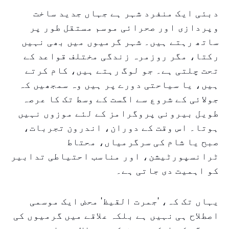
دبئی ایک منفرد شہر ہے جہاں جدید ساخت
وپردازی اور صحرائی موسم مستقل طور پر
ساتھ رہتے ہیں۔ شہر گرمیوں میں بھی نہیں
رکتا، مگر روزمرہ زندگی مختلف قواعد کے
تحت چلتی ہے۔ جو لوگ رہتے ہیں، کام کرتے
ہیں، یا سیاحتی دورے پر ہیں وہ سمجھیں کہ
جولائی کے شروع سے اگست کے وسط تک کا عرصہ
طویل بیرونی پروگرامز کے لئے موزوں نہیں
ہوتا۔ اس وقت کے دوران، اندرون تجربات،
صبح یا شام کی سرگرمیاں، محتاط
ٹرانسپورٹیشن، اور مناسب احتیاطی تدابیر
کو اہمیت دی جاتی ہے۔
یہاں تک کہ، 'جمرت القیظ' محض ایک موسمی
اصطلاح ہی نہیں ہے بلکہ علاقے میں گرمیوں کی