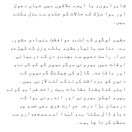
شاہراہوں، یا ایسے علاقوں میں جہاں دھول
اور ہوا سڑک کے حالات کو جلدی سے بدل سکتے
ہیں۔
مقیم لوگوں کے لئے، موافقت بنیادی مشورہ
ہے۔ مناسب ہائیڈریشن، ہلکے وزن کے کپڑے،
براہ راست دھوپ سے بچنے، دن کے درمیانی
اوقات میں بیرونی سرگرمیوں کو کم کرنے،
اور باقاعدہ گاڑی کی چیکنگ گرمیوں کے
دنوں کو برداشت کرنے کے لئے لازمی ہیں۔
ایئر کنڈیشنڈ مقامات بہت راحت فراہم کرتے
ہیں، لیکن بیرونی اور اندرونی ہوا کے
درمیان بڑا درجہ حرارت فرق بھی جسم پر
دباؤ ڈال سکتا ہے، لہٰذا اسے سمجھداری سے
منظم کرنا چاہیے۔