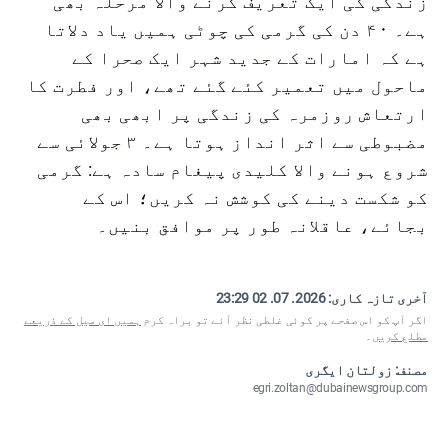
زندگی کی ایک تعریف کرنے والا مرحلہ بھی
ہے۔ ۴۰ دن کی گرمی کی چوٹی ہمیں یاد دلاتا
ہے کہ امارات کے جدید شہر ایک صحرا کے
ماحول میں تعمیر کئے گئے تھے، اور فطرت کا
ارتعاش روزمرہ کی زندگی پر ابھی بھی
مضبوطی سے اثر انداز ہوتا ہے۔ ۳ جولائی سے
شروع ہونے والا کلیدی پیغام سادہ ہے: گرمی
کو شکست دینے کی کوشش نہ کریں؛ اس کے
بجائے، عاقلانہ طور پر موافق بنیں۔
آخری تازہ کاری:
2026. 07. 02 23:29
اگر آپ کو اس صفحے پر کوئی غلطی نظر آئے تو براہ کرم
ہمیں ای میل کے ذریعے
مطلع کریں
۔
مصنف: زولتان ایگری
egri.zoltan@dubainewsgroup.com