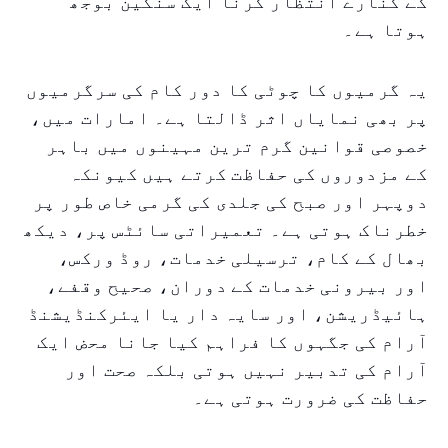
کے کنارے انتظار کرنا ایک سنگین بوجھ
ہوتا ہے۔
یہ گرمیوں کا چوٹی کا دور کام کی سرگرمیوں
پر بھی نمایاں اثر ڈالتا ہے۔ امارات میں،
خصوصی قوانین گرم ترین مہینوں میں باہر
کے مزدوروں کی حفاظت کرتے ہیں کیونکہ
دوپہر اور صبح کی جلدی کی گرمی خاص طور پر
خطرناک ہوتی ہے۔ تعمیراتی سائٹس پر، دیکھ
بھال کے کام، ترسیلی خدمات، روڈ ورکس،
اور بیرونی خدمات کے دوران، صحیح وقفے،
ہائیڈریشن، اور سایہ دار یا ایئرکنڈیشنڈ
آرام کی جگہوں کا فراہم کیا جانا محض ایک
آرام کی تدبیر نہیں ہوتی بلکہ صحت اور
حفاظت کی ضرورت ہوتی ہے۔