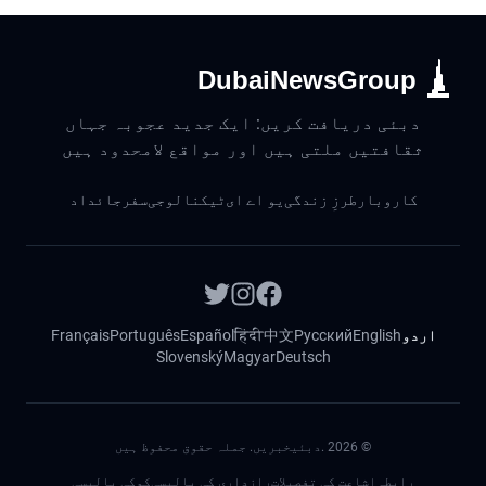
DubaiNewsGroup
دبئی دریافت کریں: ایک جدید عجوبہ جہاں
ثقافتیں ملتی ہیں اور مواقع لامحدود ہیں
کاروبار
طرزِ زندگی
یو اے ای
ٹیکنالوجی
سفر
جائداد
اردو
English
Русский
中文
हिंदी
Español
Português
Français
Slovenský
Magyar
Deutsch
©
2026
.دبئیخبریں. جملہ حقوق محفوظ ہیں
رابطہ
اشاعت کی تفصیلات
رازداری کی پالیسی
کوکی پالیسی