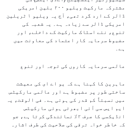
مشترکہ مارکیٹ ویلیو ۲۰۰ بلین امریکی
ڈالر کے ارد گرد تھی، آج یہ ویلیو ۱ ٹریلین
امریکی ڈالر سے زیادہ ہے۔ یہ شعبہ کی
تنوع، نئے اسٹاک مارکیٹ کے داخلے، اور
مضبوط سرمایہ کار اعتماد کی معاونت میں
ہے۔
عالمی سرمایہ کاروں کی توجہ اور تنوع
ماہرین کا کہنا ہے کہ یو اے ای کی معیشت
ساختی طور پر مضبوط ہے اور عالمی مارکیٹس
میں نسبتاً کم قدر کی ہوئی ہے۔ فی الوقت، یہ
ایم ایس سی آئی ابھرتی ہوئی مارکیٹس
انڈیکسی کا صرف ۲٪ نمائندگی کرتا ہے، جو
کہ خاطر خواہ ترقی کی صلاحیت کی طرف اشارہ