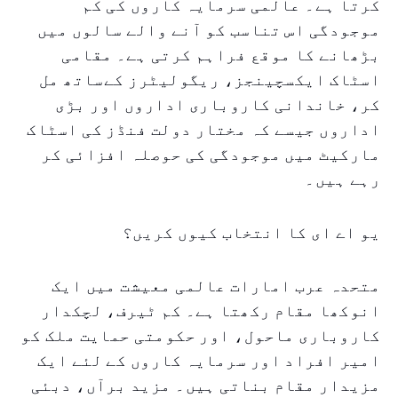
کرتا ہے۔ عالمی سرمایہ کاروں کی کم
موجودگی اس تناسب کو آنے والے سالوں میں
بڑھانے کا موقع فراہم کرتی ہے۔ مقامی
اسٹاک ایکسچینجز، ریگولیٹرز کےساتھ مل
کر، خاندانی کاروباری اداروں اور بڑی
اداروں جیسے کہ مختار دولت فنڈز کی اسٹاک
مارکیٹ میں موجودگی کی حوصلہ افزائی کر
رہے ہیں۔
یو اے ای کا انتخاب کیوں کریں؟
متحدہ عرب امارات عالمی معیشت میں ایک
انوکھا مقام رکھتا ہے۔ کم ٹیرف، لچکدار
کاروباری ماحول، اور حکومتی حمایت ملک کو
امیر افراد اور سرمایہ کاروں کے لئے ایک
مزیدار مقام بناتی ہیں۔ مزید برآں، دبئی