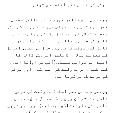
دبئی کی قابل ذکر اقتصادی ترقی
پچھلے پانچ سالوں میں، دبئی عالمی سطح پر
تین اہم ترین مارکیٹس میں شامل ہے۔ شہر کی
متحرک ترقی اور مسلسل بڑھتی ہوئی سرمایہ
کاری کی خواہش عالمی دولت کے بہاؤ میں
قابل قدر شرکت کرتی ہے۔ حال ہی میں، اپریل
کے بعد سے پہلا ۵۰۰ ملین امریکی ڈالر کا
ابتدائی عوامی پیشکش (آئی پی او) کا اعلان
کیا گیا، جو مارکیٹ کی استحکام اور ترقی
کو مزید ظاہر کرتا ہے۔
پچھلی دہائی میں اسٹاک مارکیٹ کی ترقی
خاصی متاثر کن رہی ہے: دس سال قبل، دبئی
مالیاتی مارکیٹ (ڈی ایف ایم) اور ابو ظہبی
سیکیورٹیز ایکسچینج (اےڈی ایکس) کی