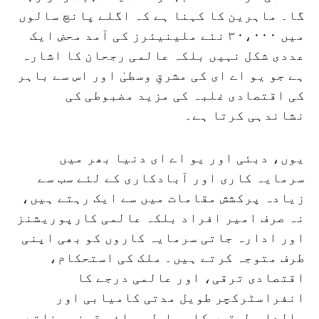
گا۔ ماہرین کا کہنا ہے کہ اگلے پانچ سالوں
میں ۳۰،۰۰۰ نئے ملینیئرز کی آمد محض ایک
عددی شکل نہیں بلکہ عالمی رجحان کا اشارہ
ہے جو یو اے ای کی مشرقِ وسطیٰ اور اس سے باہر
کی اقتصادی غلبہ کی مزید مضبوطی کی
نشاندہی کرتا ہے۔
یوں، دبئی اور یو اے ای دنیا بھر میں
سرمایہ کاری اور آبادکاری کے لئے سب سے
زیادہ پرکشش مقامات میں سے ایک رہتے ہیں،
نہ صرف امیر افراد بلکہ عالمی کارپوریشنز
اور ادارہ جاتی سرمایہ کاروں کو بھی اپنی
طرف متوجہ کرتے ہیں۔ ملک کی استحکام،
اقتصادی ترقی، اور عالمی درجے کا
انفراسٹرکچر طویل مدتی کامیابی اور
مالدار طبقوں کا مسلسل بہاؤ یقینی بناتے