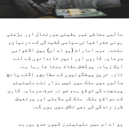
عالمی معاشی غیر یقینی صورتحال اور بڑھتی
ہوئی جغرافیائی سیاسی کشیدگی کے درمیان،
متحدہ عرب امارات (یو اے ای) بین الاقوامی
سرمایہ کاروں اور امیر خاندانوں کے لئے
ایک زیادہ پرکشش مقام بنتا جا رہا ہے۔
تازہ ترین پیشگوئیوں کے مطابق، اگلے پانچ
سالوں میں ملک میں تیس ہزار نئے ملینیئر
پہنچنے کی توقع ہے، جو نہ صرف سرمایہ کاری
کے مواقع بلکہ ملک کی سلامتی اور پرتعیش
طرز زندگی کی بھی تلاش میں ہوں گے۔
یو اے ای میں ملینیئرز کیوں جمع ہورہے