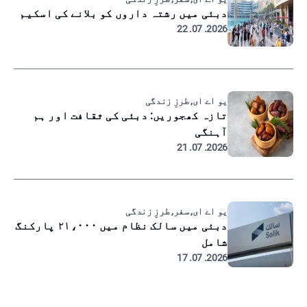
دبئی میں رشتہ داروں کو بلانے کی اسکیم
2026. 07. 22
یو اے ای, طرزِ زندگی
تازہ کھجوریں: دبئی کی ثقافت اور ہم
آہنگی
2026. 07. 21
یو اے ای, سفر, طرزِ زندگی
دبئی میں سالک نظام میں ۲۱،۰۰۰ پارکنگ
شامل
2026. 07. 17