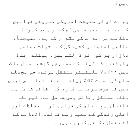
ہیں؟
یو اے ای کی معیشت امریکی تعریفی قوانین
کے مقابلے میں خاصی لچکدار ہے، کیونکہ
ملک سے برآمدات کی مقدار کم ہے۔ نتیجتاً،
عالمی اقتصادی کشیدگی کے اثرات مقامی
بازار پر کم اثر ڈالتے ہیں۔ ہینلے اینڈ
پارٹنرز کے ڈیٹا کے مطابق، گزشتہ سال ملک
میں ۷،۲۰۰ ملینیئر منتقل ہوئے، جو پچھلے
سال کی نسبت ۵۳٪ زیادہ اضافہ تھا۔ اس تیزی
میں نہ صرف سرمایہ کاری کا اضافہ شامل ہے
بلکہ مستقل رہائش بھی شامل ہے، کیونکہ
خاندان یو اے ای کی فراہم کردہ حفاظت اور
اعلی زندگی کے معیار سے فائدہ اٹھانے کے
لئے نقل مکانی کررہے ہیں۔