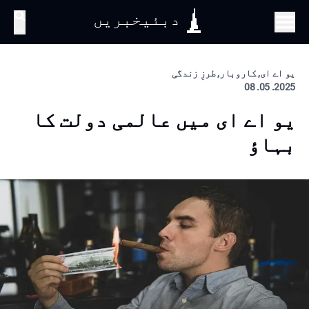
دبئیخبریں
تلاش
یو اے ای, کاروبار, طرزِ زندگی
2025. 05. 08
یو اے ای میں عالمی دولت کا
بہاؤ