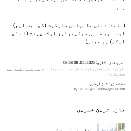
ہیں۔
(ماخذ: دبئی مالیاتی مارکیٹ (ڈی ایف ایم)
اور ابو ظہبی سیکیورٹیز ایکسچینج (اے ڈی
ایکس) پر مبنی)
آخری تازہ کاری:
2025. 05. 08 08:48
اگر آپ کو اس صفحے پر کوئی غلطی نظر آئے تو براہ کرم
ہمیں ای میل کے ذریعے
مطلع کریں
۔
مصنف: زولتان ایگری
egri.zoltan@dubainewsgroup.com
تازہ ترین خبریں
یو اے ای, سفر, طرزِ زندگی