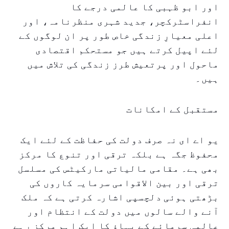
اور ابو ظہبی کا عالمی درجے کا
انفراسٹرکچر، جدید شہری منظرنامہ، اور
اعلی معیارِ زندگی خاص طور پر ان لوگوں کے
لئے اپیل کرتے ہیں جو مستحکم اقتصادی
ماحول اور پرتعیش طرز زندگی کی تلاش میں
ہیں۔
مستقبل کے امکانات
یو اے ای نہ صرف دولت کی حفاظت کے لئے ایک
محفوظ جگہ ہے بلکہ ترقی اور تنوع کا مرکز
بھی ہے۔ مقامی مالیاتی مارکیٹس کی مسلسل
ترقی اور بین الاقوامی سرمایہ کاروں کی
بڑھتی ہوئی دلچسپی اشارہ کرتی ہے کہ ملک
آنے والے سالوں میں دولت کے انتظام اور
عالمی سرمائے کے بہاؤ کا ایک اہم مرکز رہے