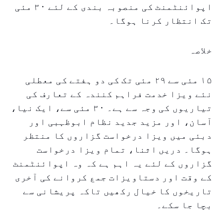
اپوائنٹمنٹ کی منصوبہ بندی کے لئے ۳۰ مئی
تک انتظار کرنا ہوگا۔
خلاصہ
۱۵ مئی سے ۲۹ مئی تک کی دو ہفتے کی معطلی
نئے ویزا خدمت فراہم کنندہ کے تعارف کی
تیاریوں کی وجہ سے ہے۔ ۳۰ مئی سے، ایک نیا،
آسان، اور مزید جدید نظام ابوظہبی اور
دبئی میں ویزا درخواست گزاروں کا منتظر
ہوگا۔ دریں اثنا، تمام ویزا درخواست
گزاروں کے لئے یہ اہم ہے کہ وہ اپوائنٹمنٹ
کے وقت اور دستاویزات جمع کروانے کی آخری
تاریخوں کا خیال رکھیں تاکہ پریشانی سے
بچا جا سکے۔