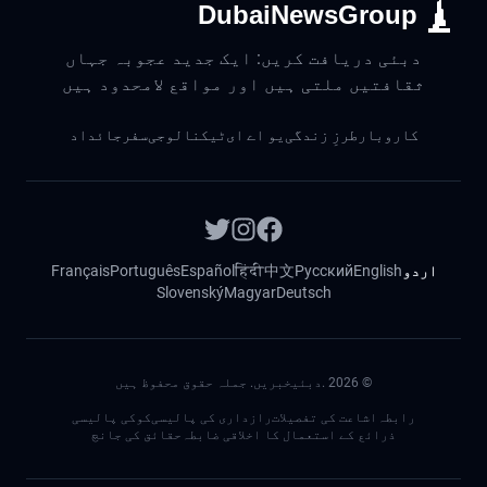
DubaiNewsGroup
دبئی دریافت کریں: ایک جدید عجوبہ جہاں
ثقافتیں ملتی ہیں اور مواقع لامحدود ہیں
کاروبار
طرزِ زندگی
یو اے ای
ٹیکنالوجی
سفر
جائداد
اردو
English
Русский
中文
हिंदी
Español
Português
Français
Slovenský
Magyar
Deutsch
©
2026
.دبئیخبریں. جملہ حقوق محفوظ ہیں
رابطہ
اشاعت کی تفصیلات
رازداری کی پالیسی
کوکی پالیسی
ذرائع کے استعمال کا اخلاقی ضابطہ
حقائق کی جانچ