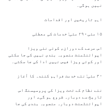
نہیں ہوگی۔
اہم تاریخیں اور اقدامات
۱۵ مئی - ۲۹ مئی: خدمات کی معطلی
اس عرصے کے دوران، کوئی نئی ویزا
اپوائنٹمنٹ منصوبہ بندی نہیں کی جا سکتی
اور کوئی ویزا فیس نہیں ادا کی جا سکتی۔
۳۰ مئی: نئے خدمت فراہم کنندہ کا آغاز
نئے نظام کے تحت ویزا کی پروسیسنگ اس
تاریخ سے دوبارہ شروع ہو گی، اور
اپوائنٹمنٹ دوبارہ منصوبہ بندی کی جا