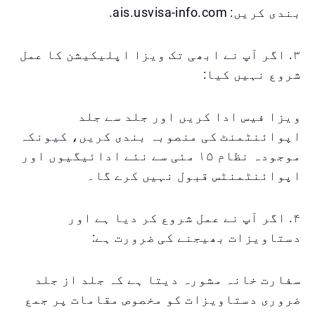
بندی کریں: ais.usvisa-info.com.
۳. اگر آپ نے ابھی تک ویزا اپلیکیشن کا عمل
شروع نہیں کیا:
ویزا فیس ادا کریں اور جلد سے جلد
اپوائنٹمنٹ کی منصوبہ بندی کریں، کیونکہ
موجودہ نظام ۱۵ مئی سے نئے ادائیگیوں اور
اپوائنٹمنٹس قبول نہیں کرے گا۔
۴. اگر آپ نے عمل شروع کر دیا ہے اور
دستاویزات بھیجنے کی ضرورت ہے:
سفارت خانہ مشورہ دیتا ہے کہ جلد از جلد
ضروری دستاویزات کو مخصوص مقامات پر جمع