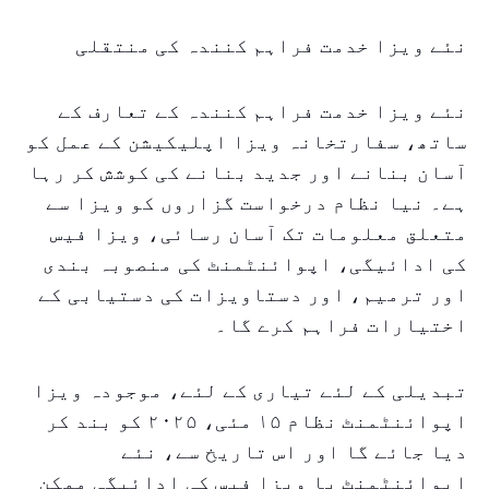
نئے ویزا خدمت فراہم کنندہ کی منتقلی
نئے ویزا خدمت فراہم کنندہ کے تعارف کے
ساتھ، سفارتخانہ ویزا اپلیکیشن کے عمل کو
آسان بنانے اور جدید بنانے کی کوشش کر رہا
ہے۔ نیا نظام درخواست گزاروں کو ویزا سے
متعلق معلومات تک آسان رسائی، ویزا فیس
کی ادائیگی، اپوائنٹمنٹ کی منصوبہ بندی
اور ترمیم، اور دستاویزات کی دستیابی کے
اختیارات فراہم کرے گا۔
تبدیلی کے لئے تیاری کے لئے، موجودہ ویزا
اپوائنٹمنٹ نظام ۱۵ مئی، ۲۰۲۵ کو بند کر
دیا جائے گا اور اس تاریخ سے، نئے
اپوائنٹمنٹ یا ویزا فیس کی ادائیگی ممکن