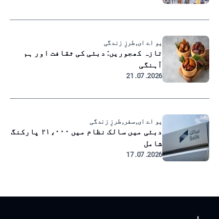
یو اے ای, طرزِ زندگی
تازہ کھجوریں: دبئی کی ثقافت اور ہم
آہنگی
2026. 07. 21
یو اے ای, سفر, طرزِ زندگی
دبئی میں سالک نظام میں ۲۱،۰۰۰ پارکنگ
شامل
2026. 07. 17