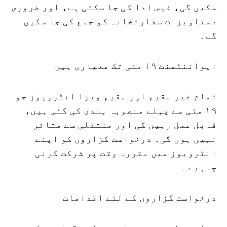
سکیں گی، فیس ادا کی جا سکتی ہے، اور ضروری
دستاویزات سفارتخانہ کو جمع کی جا سکیں
گے۔
اپوائنٹمنٹ ۱۹ مئی تک معیاری ہیں
تمام غیر مقیم اور مقیم ویزا انٹرویوز جو
۱۹ مئی سے پہلے منصوبہ بندی کی گئی ہیں،
قابل عمل رہیں گی اور منتقلی سے متاثر
نہیں ہوں گی۔ درخواست گزاروں کو اپنے
انٹرویوز میں مقررہ وقت پر شرکت کرنی
چاہیے۔
درخواست گزاروں کے لئے اقدامات