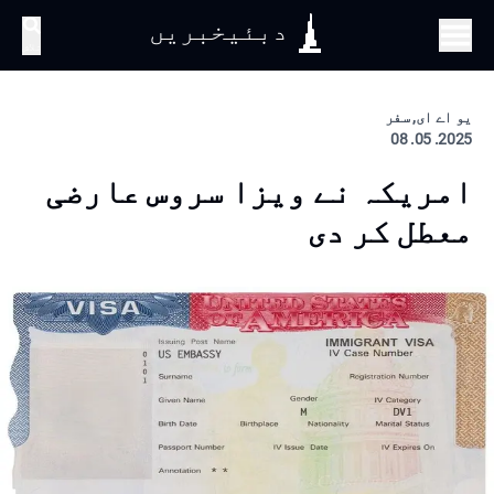
دبئیخبریں
تلاش
یو اے ای, سفر
2025. 05. 08
امریکہ نے ویزا سروس عارضی
معطل کر دی