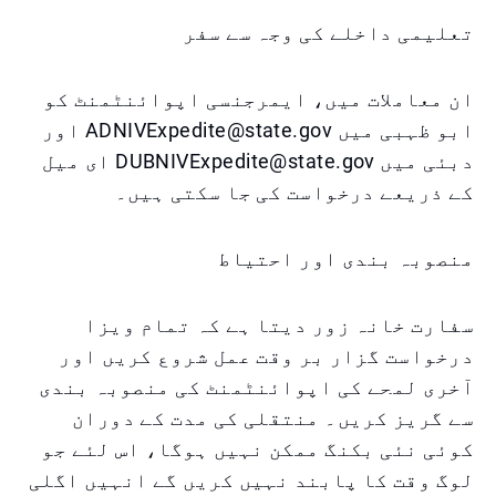
تعلیمی داخلے کی وجہ سے سفر
ان معاملات میں، ایمرجنسی اپوائنٹمنٹ کو
ابو ظہبی میں ADNIVExpedite@state.gov اور
دبئی میں DUBNIVExpedite@state.gov ای میل
کے ذریعے درخواست کی جا سکتی ہیں۔
منصوبہ بندی اور احتیاط
سفارت خانہ زور دیتا ہے کہ تمام ویزا
درخواست گزار بر وقت عمل شروع کریں اور
آخری لمحے کی اپوائنٹمنٹ کی منصوبہ بندی
سے گریز کریں۔ منتقلی کی مدت کے دوران
کوئی نئی بکنگ ممکن نہیں ہوگا، اس لئے جو
لوگ وقت کا پابند نہیں کریں گے انہیں اگلی