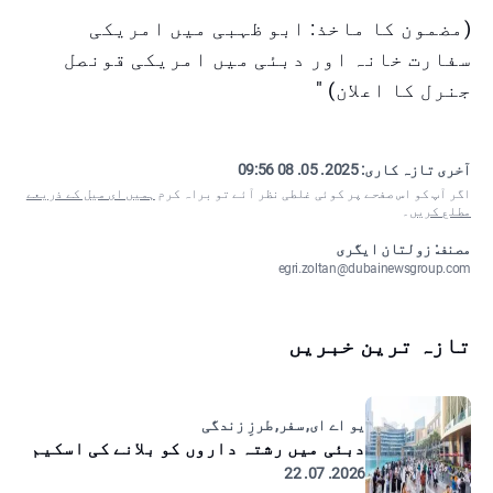
(مضمون کا ماخذ: ابو ظہبی میں امریکی
سفارت خانہ اور دبئی میں امریکی قونصل
جنرل کا اعلان) "
آخری تازہ کاری:
2025. 05. 08 09:56
اگر آپ کو اس صفحے پر کوئی غلطی نظر آئے تو براہ کرم
ہمیں ای میل کے ذریعے
مطلع کریں
۔
مصنف: زولتان ایگری
egri.zoltan@dubainewsgroup.com
تازہ ترین خبریں
یو اے ای, سفر, طرزِ زندگی
دبئی میں رشتہ داروں کو بلانے کی اسکیم
2026. 07. 22