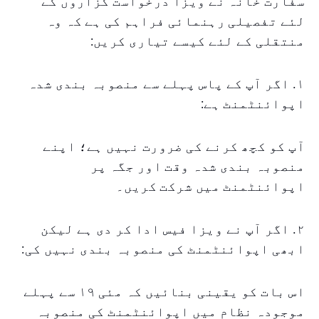
سفارت خانہ نے ویزا درخواست گزاروں کے
لئے تفصیلی رہنمائی فراہم کی ہے کہ وہ
منتقلی کے لئے کیسے تیاری کریں:
۱. اگر آپ کے پاس پہلے سے منصوبہ بندی شدہ
اپوائنٹمنٹ ہے:
آپ کو کچھ کرنے کی ضرورت نہیں ہے؛ اپنے
منصوبہ بندی شدہ وقت اور جگہ پر
اپوائنٹمنٹ میں شرکت کریں۔
۲. اگر آپ نے ویزا فیس ادا کر دی ہے لیکن
ابھی اپوائنٹمنٹ کی منصوبہ بندی نہیں کی:
اس بات کو یقینی بنائیں کہ مئی ۱۹ سے پہلے
موجودہ نظام میں اپوائنٹمنٹ کی منصوبہ