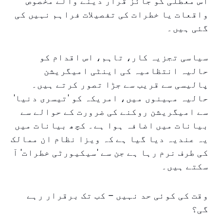
اس معطلی کو جائز قرار دینے والے مخصوص
واقعات یا خطرات کی تفصیلات فراہم نہیں کی
گئی ہیں۔
سیاسی تجزیہ کار، تاہم، اس اقدام کو
حالیہ انتظامیہ کی اینٹی امیگریشن
پالیسی سے قریب سے جڑا تصور کرتے ہیں۔
حالیہ مہینوں میں، امریکہ کو 'تیسری دنیا'
سے امیگریشن روکنے کی ضرورت کے حوالے سے
بیانات میں اضافہ ہوا ہے۔ کچھ بیانات میں
یہ عندیہ دیا گیا ہے کہ ویزا نظام ان ممالک
کی طرف نرم رہا ہے جن سے 'سیکیورٹی خطرات' آ
سکتے ہیں۔
وقت کی کوئی حد نہیں – کب تک برقرار رہے
گی؟