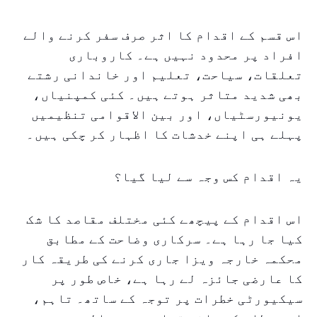
اس قسم کے اقدام کا اثر صرف سفر کرنے والے
افراد پر محدود نہیں ہے۔ کاروباری
تعلقات، سیاحت، تعلیم اور خاندانی رشتے
بھی شدید متاثر ہوتے ہیں۔ کئی کمپنیاں،
یونیورسٹیاں، اور بین الاقوامی تنظیمیں
پہلے ہی اپنے خدشات کا اظہار کر چکی ہیں۔
یہ اقدام کس وجہ سے لیا گیا؟
اس اقدام کے پیچھے کئی مختلف مقاصد کا شک
کیا جا رہا ہے۔ سرکاری وضاحت کے مطابق
محکمہ خارجہ ویزا جاری کرنے کی طریقہ کار
کا عارضی جائزہ لے رہا ہے، خاص طور پر
سیکیورٹی خطرات پر توجہ کے ساتھ۔ تاہم،