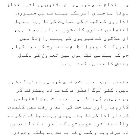
یہ اقدام خاص طور پر ان علاقوں پر اثر انداز
ہوتا ہے جہاں امریکہ پہلے سے ہی جمہوری
اداروں کے قیام کی حمایت کرتا رہا ہے یا
اقتصادی تعاون کا مشورہ دیا۔ اب، تاہم،
ان علاقوں کے شہریوں کو پہلے راؤنڈ میں
امریکہ کے ویزا نظام سے خارج کر دیا گیا،
جو کہ بہت سی نگاہوں میں تعاون کی مکمل
بندش کا معنی رکھتا ہے۔
متحدہ عرب امارات، خاص طور پر دبئی کے شہر
میں، کئی لوگ اضطراب کے ساتھ پیشرفت کر
رہے ہیں، کیونکہ یہ امارات بین الاقوامی
کاروبار اور سیاحت کی آمد و رفت میں کلیدی
کردار ادا کرتا ہے۔ یہاں رہنے یا کام کرنے
والے متاثرہ قومیتوں کے افراد کے لئے، یہ
نہ صرف وہم و گمان کا باعث ہے بلکہ وجودی