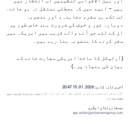
اور بین الاقوامی تنظیمیں اب انتظار میں
ہیں – امید میں کہ معطلی مستقل نہ ہو جائے۔
تب تک، ہر سفر، معاہدہ، اور منصوبہ
دوبارہ غور و خوض کی ضرورت ہے، خاص طور پر
ان کے لئے جو آنے والے قریب میں امریکہ میں
سفر کرنے کا منصوبہ بنا رہے ہیں۔
(آرٹیکل کا ماخذ: امریکی سفارت خانے کے
بیان کی بنیاد پر۔)
آخری تازہ کاری:
2026. 01. 15 20:47
اگر آپ کو اس صفحے پر کوئی غلطی نظر آئے تو براہ کرم
ہمیں ای میل کے ذریعے
مطلع کریں
۔
مصنف: زولتان ایگری
egri.zoltan@dubainewsgroup.com