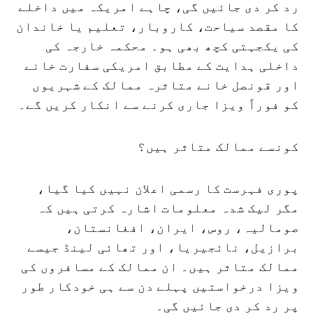
رد کر دی جائیں گی، چاہے امریکہ میں داخلے
کا مقصد سیاحت، کاروبار، تعلیم یا خاندان
کی یکجہتی کچھ بھی ہو۔ محکمہ خارجہ کی
داخلی ہدایت کے مطابق امریکی سفارت خانے
اور قونصل خانے متاثرہ ممالک کے شہریوں
کو فوراً ویزا جاری کرنے سے انکار کریں گے۔
کونسے ممالک متاثر ہیں؟
پوری فہرست کا رسمی اعلان نہیں کیا گیا،
مگر لیک شدہ معلومات اشارہ کرتی ہیں کہ
صومالیہ، روس، ایران، افغانستان،
برازیل، نائجیریا، اور تھائی لینڈ جیسے
ممالک متاثر ہیں۔ ان ممالک کے مسافروں کی
ویزا درخواستیں پہلے دن سے ہی خودکار طور
پر رد کر دی جائیں گی۔