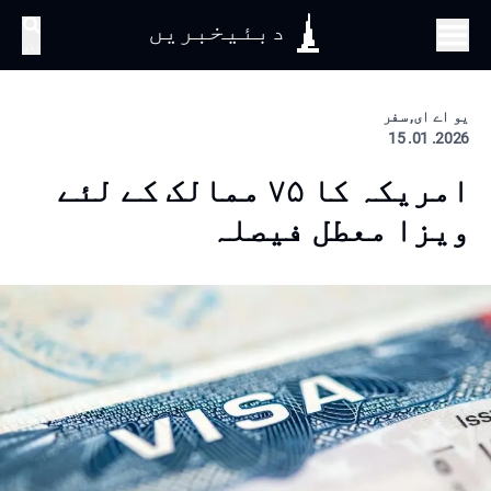
دبئیخبریں
تلاش
یو اے ای, سفر
2026. 01. 15
امریکہ کا ۷۵ ممالک کے لئے
ویزا معطل فیصلہ