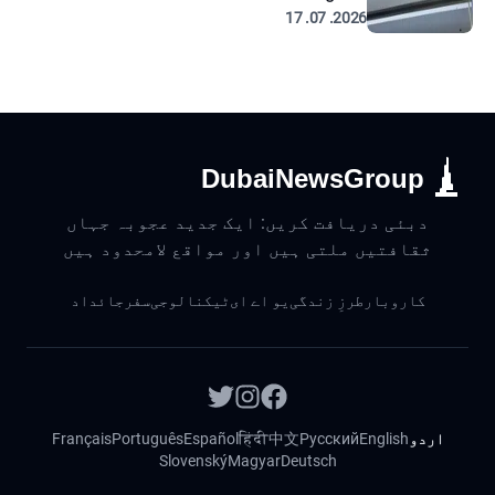
2026. 07. 17
DubaiNewsGroup
دبئی دریافت کریں: ایک جدید عجوبہ جہاں
ثقافتیں ملتی ہیں اور مواقع لامحدود ہیں
کاروبار
طرزِ زندگی
یو اے ای
ٹیکنالوجی
سفر
جائداد
اردو
English
Русский
中文
हिंदी
Español
Português
Français
Slovenský
Magyar
Deutsch