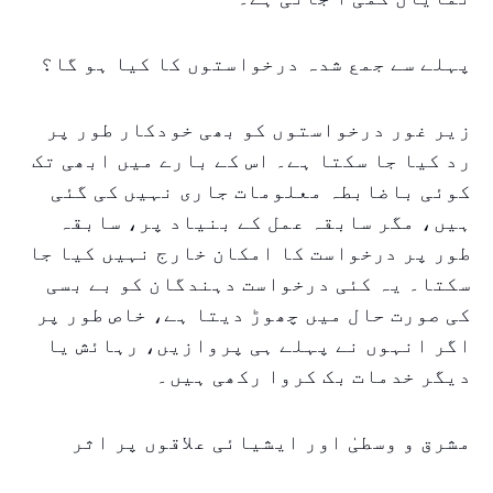
پہلے سے جمع شدہ درخواستوں کا کیا ہو گا؟
زیر غور درخواستوں کو بھی خودکار طور پر
رد کیا جا سکتا ہے۔ اس کے بارے میں ابھی تک
کوئی باضابطہ معلومات جاری نہیں کی گئی
ہیں، مگر سابقہ عمل کے بنیاد پر، سابقہ
طور پر درخواست کا امکان خارج نہیں کیا جا
سکتا۔ یہ کئی درخواست دہندگان کو بے بسی
کی صورت حال میں چھوڑ دیتا ہے، خاص طور پر
اگر انہوں نے پہلے ہی پروازیں، رہائش یا
دیگر خدمات بک کروا رکھی ہیں۔
مشرق و وسطیٰ اور ایشیائی علاقوں پر اثر