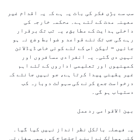
سب سے بڑی فکر کی بات یہ ہے کہ یہ اقدام غیر
معینہ مدت کے لئے ہے۔ محکمہ خارجہ کی
داخلی ہدایت کے مطابق، یہ تب تک برقرار
رہے گی جب تک نئے قواعد و ضوابط وضع نہ ہو
جائیں – لیکن اس کے لئے کوئی خاص ڈیڈلائن
نہیں دی گئی۔ یہ انفرادی مسافروں اور
کمپنیوں اور تعلیمی اداروں کے لئے اہم
غیر یقینی پیدا کرتا ہے، جو نہیں جانتے کہ
درخواست جمع کرنے کی سہولت دوبارہ کب
دستیاب ہو گی۔
بین الاقوامی ردعمل
یہ فیصلہ بالکل نظر انداز نہیں کیا گیا۔
کئی ممالک نے اپنے احتجاج کو رسمی سفارتی