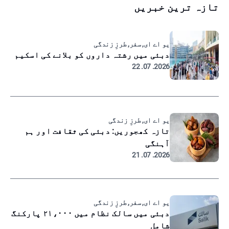
تازہ ترین خبریں
یو اے ای, سفر, طرزِ زندگی
دبئی میں رشتہ داروں کو بلانے کی اسکیم
2026. 07. 22
یو اے ای, طرزِ زندگی
تازہ کھجوریں: دبئی کی ثقافت اور ہم
آہنگی
2026. 07. 21
یو اے ای, سفر, طرزِ زندگی
دبئی میں سالک نظام میں ۲۱،۰۰۰ پارکنگ
شامل