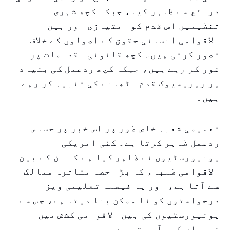
ذرائع سے ظاہر کیا، جبکہ کچھ شہری
تنظیمیں اس قدم کو امتیازی اور بین
الاقوامی انسانی حقوق کے اصولوں کے خلاف
تصور کرتی ہیں۔ کچھ قانونی اقدامات پر
غور کر رہے ہیں، جبکہ کچھ ردعمل کی بنیاد
پر رپریسیوک قدم اٹھانے کی تنبیہ کر رہے
ہیں۔
تعلیمی شعبہ خاص طور پر اس خبر پر حساس
ردعمل ظاہر کرتا ہے۔ کئی امریکی
یونیورسٹیوں نے ظاہر کیا ہے کہ ان کے بین
الاقوامی طلباء کا بڑا حصہ متاثرہ ممالک
سے آتا ہے، اور یہ فیصلہ تعلیمی ویزا
درخواستوں کو نا ممکن بنا دیتا ہے، جس سے
یونیورسٹیوں کی بین الاقوامی کشش میں
نمایاں کمی آ جاتی ہے۔