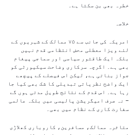
خطرہ بھی بن سکتا ہے۔
خلاصہ
امریکہ کی جانب سے ۷۵ ممالک کے شہریوں کے
لئے ویزا معطلی محض انتظامی قدم نہیں
بلکہ ایک طاقتور سیاسی اور سماجی پیغام
بھی ہے۔ اگرچہ سرکاری وضاحت سیکیورٹی کو
جواز بناتی ہے، لیکن اس فیصلے کے پیچھے
ایک واضح نظریاتی تبدیلی کا شک بھی کیا جا
رہا ہے۔ اس قدم کے نتائج طویل مدتی ہوں گے
– نہ صرف امیگریشن پالیسی میں بلکہ عالمی
سفارت کاری کے نظام میں بھی۔
متاثرہ ممالک، مسافرین، کاروباری کھلاڑی