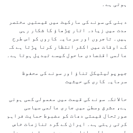
ہوتی ہے۔
دبئی کی سونے کی مارکیٹ میں قیمتیں مختصر
مدت میں زیادہ اتار چڑھاؤ کا شکار رہی
ہیں۔ تاجروں اور سرمایہ کاروں کو اس طرح
کے اوقات میں اکثر انتظار کرنا پڑتا ہے کہ
عالمی اقتصادی ماحول کیسے تبدیل ہوتا ہے۔
جیوپولیٹیکل تناؤ اور سونے کی محفوظ
سرمایہ کاری کی حیثیت
حالانکہ سونے کی قیمت میں معمولی کمی ہوئی
ہے، مشرق وسطیٰ میں جاری عالمی سیاسی
صورتحال قیمتی دھات کو مضبوط حمایت فراہم
کرتی رہتی ہے۔ ایران کے گرد تنازعات خاص
طور پر مالی بازاروں میں غیر یقینی پیدا