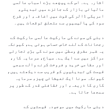
اشارہ ہے۔ اس کے پیچھے بڑے اسباب عالمی
مالیاتی بازار کے جائزے میں تبدیلی،
امریکی ڈالر کی قوت میں اضافہ، اور شرح
سود کی پالیسیوں سے متعلق توقعات ہیں۔
دبئی کی سونے کی مارکیٹ عالمی مارکیٹ کے
رجحانات کے لئے خاص حساس ہوتی ہے، کیونکہ
یہ شہر مشرق وسطیٰ میں سونے کی بڑی تجارتی
مراکز میں سے ایک ہے۔ سیاح، سرمایہ کار،
اور مقامی خرید و فروخت کرنے والے سبھی
قیمت کی تبدیلیوں کو قریب سے دیکھتے ہیں،
کیونکہ سونا ایک تعیشاتی چیز، سرمایہ
کاری کا ذریعہ، اور ثقافتی قدر کے طور پر
سمجھا جاتا ہے۔
دبئی مارکیٹ میں موجودہ قیمتوں کے