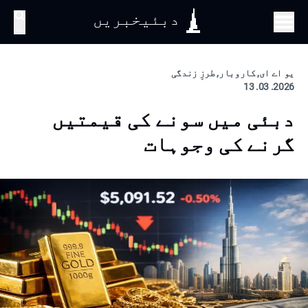
دبئیخبریں
تلاش
یو اے ای, کاروبار, طرزِ زندگی
2026. 03. 13
دبئی میں سونے کی قیمتیں
گرنے کی وجوہات