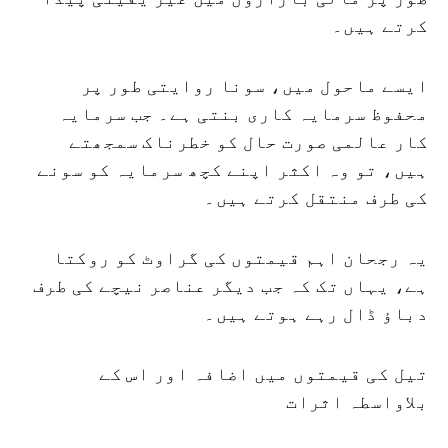
کرتے ہیں۔
ایسے ماحول میں، سونا روایتی طور پر
محفوظ سرمایہ کاری بنتی ہے۔ جب سرمایہ
کار عالمی صورت حال کو خطرناک سمجھتے
ہیں، تو وہ اکثر اپنے کچھ سرمایہ کو سونے
کی طرف منتقل کرتے ہیں۔
یہ رجحان اہم قیمتوں کی گراوٹ کو روکتا
ہے، یہاں تک کہ جب دیگر عناصر نیچے کی طرف
دباؤ ڈال رہے ہوتے ہیں۔
تیل کی قیمتوں میں اضافہ اور اس کے
بلاواسطہ اثرات