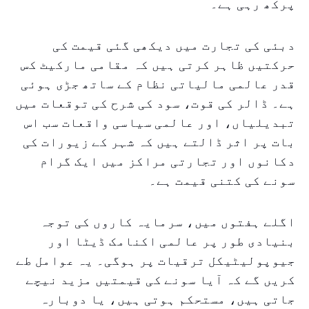
پرکھ رہی ہے۔
دبئی کی تجارت میں دیکھی گئی قیمت کی
حرکتیں ظاہر کرتی ہیں کہ مقامی مارکیٹ کس
قدر عالمی مالیاتی نظام کے ساتھ جڑی ہوئی
ہے۔ ڈالر کی قوت، سود کی شرح کی توقعات میں
تبدیلیاں، اور عالمی سیاسی واقعات سب اس
بات پر اثر ڈالتے ہیں کہ شہر کے زیورات کی
دکانوں اور تجارتی مراکز میں ایک گرام
سونے کی کتنی قیمت ہے۔
اگلے ہفتوں میں، سرمایہ کاروں کی توجہ
بنیادی طور پر عالمی اکنامک ڈیٹا اور
جیوپولیٹیکل ترقیات پر ہوگی۔ یہ عوامل طے
کریں گے کہ آیا سونے کی قیمتیں مزید نیچے
جاتی ہیں، مستحکم ہوتی ہیں، یا دوبارہ