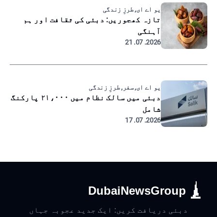
یو اے ای, طرزِ زندگی
تازہ کھجوریں: دبئی کی ثقافت اور ہم
آہنگی
2026. 07. 21
یو اے ای, سفر, طرزِ زندگی
دبئی میں سالک نظام میں ۲۱،۰۰۰ پارکنگ
شامل
2026. 07. 17
DubaiNewsGroup
دبئی دریافت کریں: ایک جدید عجوبہ جہاں