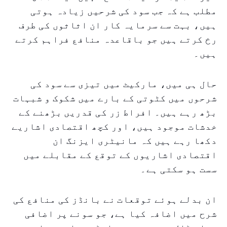
مطلب ہے کہ جب سود کی شرحیں زیادہ ہوتی
ہیں، بہت سے سرمایہ کار ان اثاثوں کی طرف
رخ کرتے ہیں جو باقاعدہ منافع فراہم کرتے
ہیں۔
حال ہی میں، مارکیٹ میں تیزی سے سود کی
شرحوں میں کٹوتی کے بارے میں شکوک و شبہات
بڑھ رہے ہیں۔ افراط زر کی قدریں بڑھنے کے
خدشات موجود ہیں، اور کچھ اقتصادی اشاریے
دکھا رہے ہیں کہ مانیٹری ایزنگ ان
اقتصادی اشاریوں کے توقع کے مقابلے میں
سست ہو سکتی ہے۔
ان بدلے ہوئے توقعات نے بانڈز کی منافع کی
شرح میں اضافہ کیا ہے، جو سونے پر اضافی