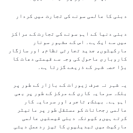
دبئی کا عالمی سونے کی تجارت میں کردار
دبئی دنیا کے اہم سونے کی تجارت کے مراکز
میں سے ایک ہے۔ اس کے مشہور سونار
مارکیٹوں، جدید تجارتی نظام، اور سازگار
کاروباری ماحول کی وجہ سے قیمتی دھات کا
بڑا حصہ شہر کے ذریعے گزرتا ہے۔
یہ شہر نہ صرف زیورات کے بازار کے طور پر
بلکہ سرمایہ کاری کے مرکز کے طور پر بھی
اہم ہے۔ بینک، تاجر، اور سرمایہ کار
عالمی رجحانات کو مستقل طور پر مانیٹر
کرتے ہیں، کیونکہ دبئی قیمتیں عالمی
مارکیٹ میں تبدیلیوں کا تیز ردعمل دیتی