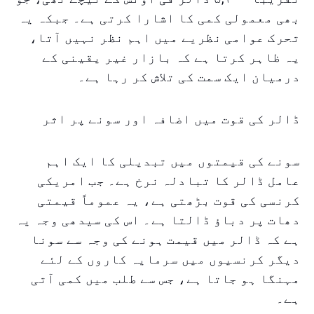
بھی معمولی کمی کا اشارا کرتی ہے۔ جبکہ یہ
تحرک عوامی نظریے میں اہم نظر نہیں آتا،
یہ ظاہر کرتا ہے کہ بازار غیر یقینی کے
درمیان ایک سمت کی تلاش کر رہا ہے۔
ڈالر کی قوت میں اضافہ اور سونے پر اثر
سونے کی قیمتوں میں تبدیلی کا ایک اہم
عامل ڈالر کا تبادلہ نرخ ہے۔ جب امریکی
کرنسی کی قوت بڑھتی ہے، یہ عموماً قیمتی
دھات پر دباؤ ڈالتا ہے۔ اس کی سیدھی وجہ یہ
ہے کہ ڈالر میں قیمت ہونے کی وجہ سے سونا
دیگر کرنسیوں میں سرمایہ کاروں کے لئے
مہنگا ہو جاتا ہے، جس سے طلب میں کمی آتی
ہے۔