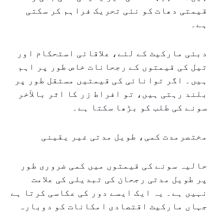
قیمتی دھات کو نئی تحریک فراہم کر سکتی
ہے۔
دبئی مارکیٹ کے لئے، علاقائی استحکام اور
تیل کی قیمتوں کے رجحانات خاص طور پر اہم
ہیں۔ اگر توانائی کی قیمتیں مستقل طور پر
بلند رہتی ہیں، تو افراط زر کا اثر بالآخر
سونے کی طلب کو بڑھا سکتا ہے۔
مختصرمدت کمی، طویل مدتی غیر یقینی
حالیہ سونے کی قیمتوں میں کمی ضروری طور
پر طویل مدتی رجحان کی تبدیلی کی علامت
نہیں ہے۔ یہ ایک ایسے دور کی عکاسی کرتا ہے
جہاں مارکیٹ اقتصادی امکانات کو دوبارہ