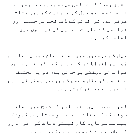
مشرق وسطیٰ کی عالمی سیاسی صورتحال سونے
کے ساتھ ساتھ تیل کی مارکیٹ کو بھی متاثر
کرتی ہے۔ توانائی کے ڈھانچے پر حملے اور
فراہمی کے خطرات نے تیل کی قیمتوں میں
اضافہ کیا ہے۔
تیل کی قیمتوں میں اضافہ عام طور پر عالمی
طور پر افراط زر کے دباؤ کو بڑھاتا ہے۔ جب
توانائی مہنگی ہو جاتی ہے، تو یہ مختلف
صنعتوں کو نقل و حمل کی بڑھتی ہوئی قیمتوں
کے ذریعے متاثر کرتی ہے۔
لمبے عرصے میں افراط زر کی شرح میں اضافہ
سونے کے لئے فائدہ مند ہو سکتا ہے، کیونکہ
بہت سے سرمایہ کار قیمتی دھات کو افراط زر
کے خلاف بچاؤ کے طور پر دیکھتے ہیں۔