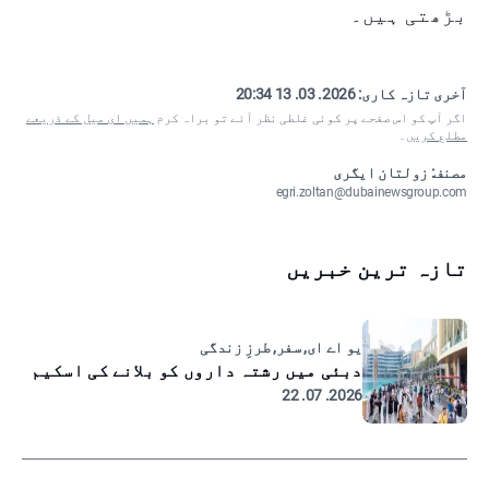
بڑھتی ہیں۔
آخری تازہ کاری:
2026. 03. 13 20:34
اگر آپ کو اس صفحے پر کوئی غلطی نظر آئے تو براہ کرم
ہمیں ای میل کے ذریعے
مطلع کریں
۔
مصنف: زولتان ایگری
egri.zoltan@dubainewsgroup.com
تازہ ترین خبریں
یو اے ای, سفر, طرزِ زندگی
دبئی میں رشتہ داروں کو بلانے کی اسکیم
2026. 07. 22