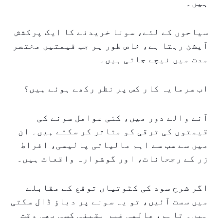
ہیں۔
سیاحوں کے لئے، سونا خریدنے کا ایک پرکشش
آپشن رہتا ہے، خاص طور پر جب قیمتیں مختصر
مدت میں نیچے جاتی ہیں۔
اب سرمایہ کار کس پر نظر رکھے ہوئے ہیں؟
آنے والے دور میں، کئی عوامل سونے کی
قیمتوں کی ترقی کو متاثر کر سکتے ہیں۔ ان
میں سے سب سے اہم مالیاتی پالیسی، افراط
زر کے رجحانات، اور گوشوارہ واقعات ہیں۔
اگر شرح سود کی کٹوتیاں توقع کے مقابلے
میں سست آئیں، تو یہ سونے پر دباؤ ڈال سکتی
ہیں۔ تاہم، عالمی غیر یقینی کسی بھی وقت