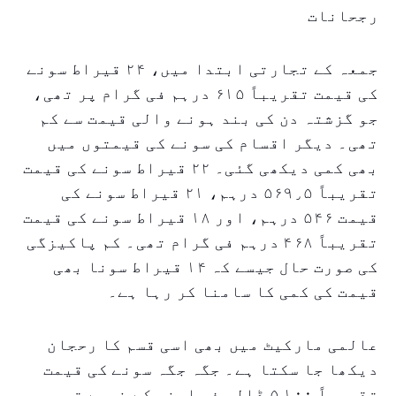
رجحانات
جمعہ کے تجارتی ابتدا میں، ۲۴ قیراط سونے
کی قیمت تقریباً ۶۱۵ درہم فی گرام پر تھی،
جو گزشتہ دن کی بند ہونے والی قیمت سے کم
تھی۔ دیگر اقسام کی سونے کی قیمتوں میں
بھی کمی دیکھی گئی۔ ۲۲ قیراط سونے کی قیمت
تقریباً ۵۶۹٫۵ درہم، ۲۱ قیراط سونے کی
قیمت ۵۴۶ درہم، اور ۱۸ قیراط سونے کی قیمت
تقریباً ۴۶۸ درہم فی گرام تھی۔ کم پاکیزگی
کی صورت حال جیسے کہ ۱۴ قیراط سونا بھی
قیمت کی کمی کا سامنا کر رہا ہے۔
عالمی مارکیٹ میں بھی اسی قسم کا رحجان
دیکھا جا سکتا ہے۔ جگہ جگہ سونے کی قیمت
تقریباً ۵,۱۰۰ ڈالر فی اونس کے نیچے تھی، جو