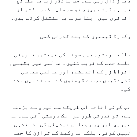
دباؤ ڈال رہی ہے۔ جب بانڈز زیادہ منافع
فراہم کرتے ہیں، تو سرمایہ کار اکثر ان
اثاثوں میں اپنا سرمایہ منتقل کرتے ہیں۔
رکارڈ قیمتوں کے بعد قدرتی کمی
حالیہ وقتوں میں سونے کی قیمتیں تاریخی
بلند حصے کے قریب گئیں۔ عالمی غیر یقینی،
افراط زر کے اندیشے، اور عالمی سیاسی
کشیدگیاں سب نے قیمتوں کے اضافے میں مدد
کی۔
جب کوئی اثاثہ اس طریقے سے تیزی سے بڑھتا
ہے، تو قدرتی طور پر ایک درستی آتی ہے۔ یہ
ضروری طور پر رجحانی تبدیلی کی نشاندہی
نہیں کرتی، بلکہ مارکیٹ کے توازن کا حصہ