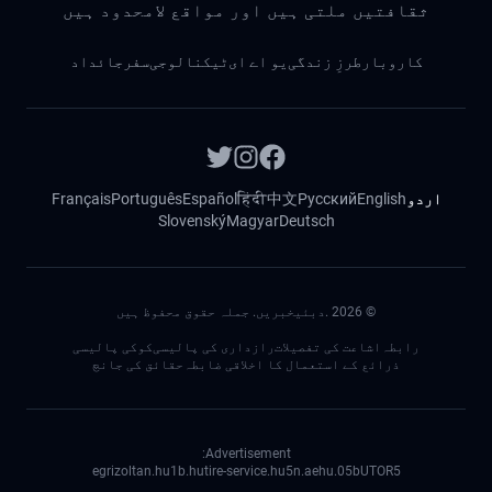
ثقافتیں ملتی ہیں اور مواقع لامحدود ہیں
کاروبار
طرزِ زندگی
یو اے ای
ٹیکنالوجی
سفر
جائداد
اردو
English
Русский
中文
हिंदी
Español
Português
Français
Slovenský
Magyar
Deutsch
©
2026
.دبئیخبریں. جملہ حقوق محفوظ ہیں
رابطہ
اشاعت کی تفصیلات
رازداری کی پالیسی
کوکی پالیسی
ذرائع کے استعمال کا اخلاقی ضابطہ
حقائق کی جانچ
Advertisement:
egrizoltan.hu
1b.hu
tire-service.hu
5n.ae
05.hu
bUTOR5