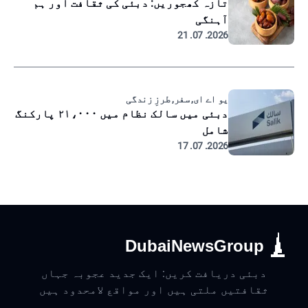
تازہ کھجوریں: دبئی کی ثقافت اور ہم
آہنگی
2026. 07. 21
یو اے ای, سفر, طرزِ زندگی
دبئی میں سالک نظام میں ۲۱،۰۰۰ پارکنگ
شامل
2026. 07. 17
DubaiNewsGroup
دبئی دریافت کریں: ایک جدید عجوبہ جہاں
ثقافتیں ملتی ہیں اور مواقع لامحدود ہیں