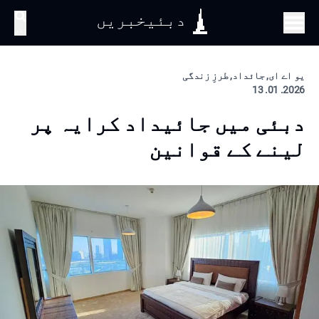
دبئیخبریں
تلاش
یو اے ای, جائداد, طرزِ زندگی
2026. 01. 13
دبئی میں جائیداد کرایہ پر
لینے کے قوانین