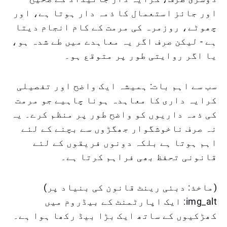
اور جائز استعمال کا ذمہ دار ہوتا ہے، اور
چھوٹے، روزمرہ کی مرمت کے کام انجام دیتا
ہے - لیکن صرف اگر یہ معاہدے میں طے شدہ ہو،
یا اگر روایتی طور پر متوقع ہو۔
سب سے اہم بات: ہمیشہ ایک واضح اور تفصیلی
کرایہ داری کا معاہدہ ہونا چاہیے جو مرمت
کی ذمہ داریوں کو واضح طور پر منظم کرے۔ یہ
نہ صرف ناخوشگوار جھگڑوں سے بچنے کے لئے
اہم ہوتا ہے بلکہ دونوں فریقوں کے لئے
قانونی تحفظ بھی فراہم کرتا ہے۔
(ماخذ: دبئی رینٹ قانون کی بنیاد پر)
img_alt: ایک اپارٹمنٹ کے بیڈروم میں
کھڑکیوں کے ساتھ ایک بڑا بیڈ رکھا ہوا ہے۔