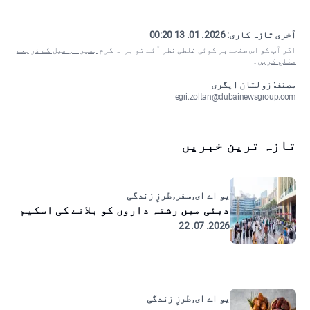
آخری تازہ کاری:
2026. 01. 13 00:20
اگر آپ کو اس صفحے پر کوئی غلطی نظر آئے تو براہ کرم
ہمیں ای میل کے ذریعے
مطلع کریں
۔
مصنف: زولتان ایگری
egri.zoltan@dubainewsgroup.com
تازہ ترین خبریں
یو اے ای, سفر, طرزِ زندگی
دبئی میں رشتہ داروں کو بلانے کی اسکیم
2026. 07. 22
یو اے ای, طرزِ زندگی