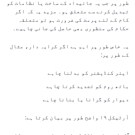
طور پر جب یہ جائیداد کے ساخت یا نظامات کو
تبدیل کرنے سے متعلق ہو۔ مزید یہ کہ اگر
کام کے لئے پرمٹ کی ضرورت ہو تو متعلقہ
حکام کی منظوری بھی حاصل کی جانی چاہیے۔
یہ خاص طور پر اہم ہے اگر کرایہ دار، مثال
کے طور پر:
ایئر کنڈیشنر کو بدلنا چاہے
باتھ روم کو تجدید کرنا چاہے
دیوار کو گرانا یا بنانا چاہے
آرٹیکل ١٩ واضح طور پر بیان کرتا ہے: