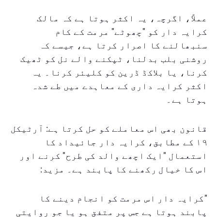
عملاً، اگرچہ، یہ اکثر ہوتا ہے کہ مالک
کرایہ دار کو "چھوٹے" مرمت کے کام
سنبھالنے کا اصرار کرتا ہے، جیسے کہ
روشنی بلب بدلنا، ٹپکنے والے نل کو ٹھیک
کرنا، یا بلاکڈ ڈرین کو کلیئر کرنا۔ یہ
اکثر کرایہ داری کے معاہدے میں طے شدہ
ہوتا ہے۔
قانون بھی اس معاملے کو حل کرتا ہے: آرٹیکل
١٩ کے مطابق، کرایہ دار جائیداد کا
استعمال "ایک اچھے والد کی طرح" کرنے اور
اس کا خیال رکھنے کا پابند ہے۔ مزید:
"کرایہ دار اس مرمت کو انجام دینے کا
پابند ہوتا ہے جس پر متفق ہو یا جو روایتی