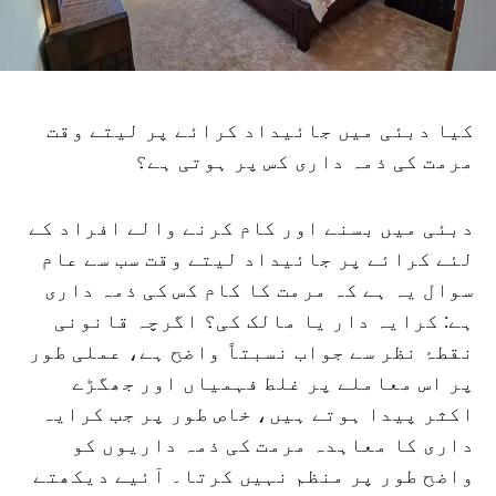
کیا دبئی میں جائیداد کرائے پر لیتے وقت
مرمت کی ذمہ داری کس پر ہوتی ہے؟
دبئی میں بسنے اور کام کرنے والے افراد کے
لئے کرائے پر جائیداد لیتے وقت سب سے عام
سوال یہ ہے کہ مرمت کا کام کس کی ذمہ داری
ہے: کرایہ دار یا مالک کی؟ اگرچہ قانونی
نقطۂ نظر سے جواب نسبتاً واضح ہے، عملی طور
پر اس معاملے پر غلط فہمیاں اور جھگڑے
اکثر پیدا ہوتے ہیں، خاص طور پر جب کرایہ
داری کا معاہدہ مرمت کی ذمہ داریوں کو
واضح طور پر منظم نہیں کرتا۔ آئیے دیکھتے