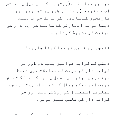
طور پر مطلع کرے (بہتر ہے کہ ای میل یا واٹس
اپ کے ذریعے)، مثالی طور پر تصاویر اور
تاریخوں کے ساتھ۔ اگر مالک جواب نہیں
دیتا تو یہ اتھارٹی کے سامنے کرایہ دار کی
حیثیت کو مضبوط کرتا ہے۔
نتیجہ: ہر فریق کو کیا کرنا چاہیے؟
دبئی کے کرایہ قوانین بنیادی طور پر
کرایہ دار کو مرمت کے معاملات میں تحفظ
دیتے ہیں۔ بنیادی اصول یہ ہے کہ مالک تمام
مرمت اور دیکھ بھال کا ذمہ دار ہوتا ہے جو
مطلوبہ استعمال کو روکتی ہیں اور جو
کرایہ دار کی غلطی نہیں ہوتی۔
دوسری طرف، کرایہ دار جائیداد کے صحیح