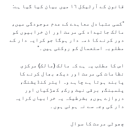
قانون کے آرٹیکل ١٦ میں بیان کیا گیا ہے:
"کسی متبادل معاہدے کے عدم موجودگی میں،
مالک جائیداد کی مرمت اور ان خرابیوں کو
دور کرنے کا ذمہ دار ہوگا جو کرایہ دار کے
مطلوبہ استعمال کو روکتی ہیں۔"
اس کا مطلب یہ ہے کہ مالک (مالک) مرکزی
نظامات کی مرمت اور دیکھ بھال کرنے کا
پابند ہوتا ہے چاہے وہ ایئر کنڈیشنگ،
پلمبنگ، برقی نیٹ ورک، کھڑکیاں اور
دروازے ہوں، بشرطیکہ یہ خرابیاں کرایہ
دار کی وجہ سے نہ ہوئی ہوں۔
چھوٹی مرمت کا سوال