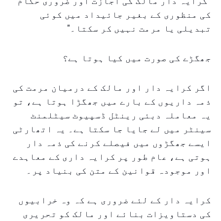
"کرایہ دار مالک کی اجازت اور ضروری حکام
کی منظوری کے بغیر جائیداد میں کوئی
تبدیلی یا مرمت نہیں کر سکتا۔"
جھگڑے کی صورت میں کیا ہوتا ہے؟
اگر کرایہ دار اور مالک کے درمیان مرمت کی
ذمہ داریوں کے بارے میں جھگڑا ہوتا ہے، تو
یہ معاملہ دبئی رینٹل ڈسپیوٹ سیٹلمنٹ
سینٹر میں لے جایا جا سکتا ہے۔ یہ اتھارٹی
ایسے جھگڑوں میں فیصلے کرنے کی ذمہ دار
ہوتی ہے، عام طور پر کرایہ داری کے معاہدے
اور موجودہ قوانین کے متن کی بنیاد پر۔
کرایہ دار کے لئے ضروری ہے کہ وہ خرابیوں
کی دستاویزات بنائے اور مالک کو تحریری