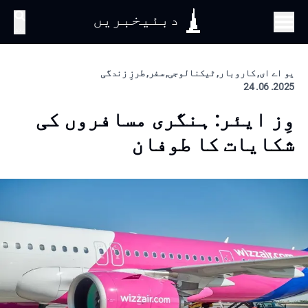
دبئیخبریں
تلاش
یو اے ای, کاروبار, ٹیکنالوجی, سفر, طرزِ زندگی
2025. 06. 24
وِز ایئر: ہنگری مسافروں کی
شکایات کا طوفان