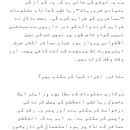
سے یہ توقع کی جاتی ہے کہ وہ کم از کم
بنیادی ضروریات—رہائش، کھانا، معلومات
—مسافروں کو فراہم کرے گی۔ بجٹ ماڈل نے
فراہم کرنے والے کو ذمہ داریوں سے مستثنیٰ
نہیں کیا، خاص طور پر نہیں جب کی بین
الاقوامی پرواز ہو، جہاں مسافر اکثر صرف
ایئرپورٹ تک پہنچنے کے لئے کافی پیسہ اور
وقت وقف کرتے ہیں۔
متاثرہ افراد کیا کر سکتے ہیں؟
سرکاری معلومات کے مطابق، وِز ایئر ایک
مخصول رہائشی انجکشن کی پیش کرنے کی
درخواست کر سکتی ہے، اور پھر وہ رقم کی
واپسی کر سکتی ہے۔ یہ اہم ہے کہ انجکشن
مسافر کے نام پر ہو، استعمال کی تاریخوں