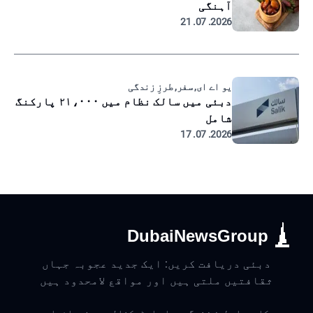
آہنگی
2026. 07. 21
یو اے ای, سفر, طرزِ زندگی
دبئی میں سالک نظام میں ۲۱،۰۰۰ پارکنگ
شامل
2026. 07. 17
DubaiNewsGroup
دبئی دریافت کریں: ایک جدید عجوبہ جہاں
ثقافتیں ملتی ہیں اور مواقع لامحدود ہیں