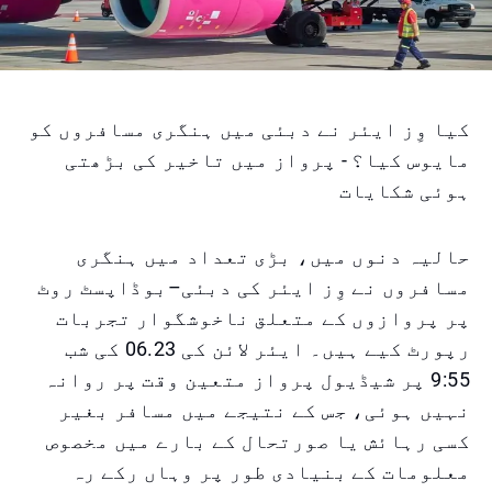
کیا وِز ایئر نے دبئی میں ہنگری مسافروں کو
مایوس کیا؟ - پرواز میں تاخیر کی بڑھتی
ہوئی شکایات
حالیہ دنوں میں، بڑی تعداد میں ہنگری
مسافروں نے وِز ایئر کی دبئی–بوڈاپسٹ روٹ
پر پروازوں کے متعلق ناخوشگوار تجربات
رپورٹ کیے ہیں۔ ایئر لائن کی 06.23 کی شب
9:55 پر شیڈیول پرواز متعین وقت پر روانہ
نہیں ہوئی، جس کے نتیجے میں مسافر بغیر
کسی رہائش یا صورتحال کے بارے میں مخصوص
معلومات کے بنیادی طور پر وہاں رکے رہ