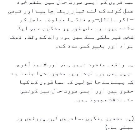
مسافروں کو ایسی صورت حال میں بنفس خود
عمل کرنے کے لئے تیار رہنا چاہیے اور تبھی
—اگر بالکل—ری فنڈ یا معاوضہ حاصل کر
سکتے ہیں۔ یہ خاص طور پر مشکل ہے جب ایک
شخص غیرملکی ملک میں ہو، رات کے وقت، تھکا
ہوا، اور بغیر کسی مدد کے۔
یہ واقعہ منفرد نہیں ہے، اور شاید آخری
نہیں بھی ہو۔ لہذا، یہ مشورہ دیا جاتا ہے
کہ پہلے سے جانچ لیں کہ مسافروں کے کیا
حقوق ہیں اور ایسی صورت حال میں کونسی
متبادلات موجود ہیں۔
(یہ مضمون ہنگری مسافروں کی رپورٹوں پر
مبنی ہے۔)