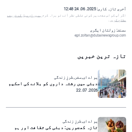
آخری تازہ کاری:
2025. 06. 24 12:48
اگر آپ کو اس صفحے پر کوئی غلطی نظر آئے تو براہ کرم
ہمیں ای میل کے ذریعے
مطلع کریں
۔
مصنف: زولتان ایگری
egri.zoltan@dubainewsgroup.com
تازہ ترین خبریں
یو اے ای, سفر, طرزِ زندگی
دبئی میں رشتہ داروں کو بلانے کی اسکیم
2026. 07. 22
یو اے ای, طرزِ زندگی
تازہ کھجوریں: دبئی کی ثقافت اور ہم