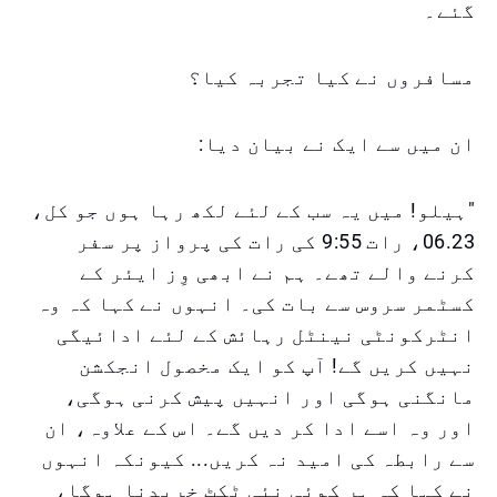
گئے۔
مسافروں نے کیا تجربہ کیا؟
ان میں سے ایک نے بیان دیا:
"ہیلو! میں یہ سب کے لئے لکھ رہا ہوں جو کل،
06.23، رات 9:55 کی رات کی پرواز پر سفر
کرنے والے تھے۔ ہم نے ابھی وِز ایئر کے
کسٹمر سروس سے بات کی۔ انہوں نے کہا کہ وہ
انٹرکونٹی نینٹل رہائش کے لئے ادائیگی
نہیں کریں گے! آپ کو ایک مخصول انجکشن
مانگنی ہوگی اور انہیں پیش کرنی ہوگی،
اور وہ اسے ادا کر دیں گے۔ اس کے علاوہ، ان
سے رابطہ کی امید نہ کریں... کیونکہ انہوں
نے کہا کہ ہر کوئی نئی ٹکٹ خریدنا ہوگا،