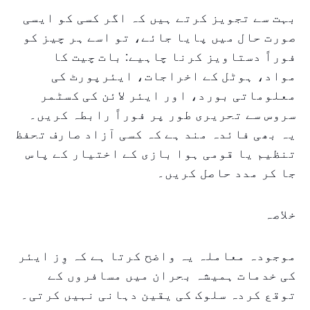
بہت سے تجویز کرتے ہیں کہ اگر کسی کو ایسی
صورت حال میں پایا جائے، تو اسے ہر چیز کو
فوراً دستاویز کرنا چاہیے: بات چیت کا
مواد، ہوٹل کے اخراجات، ایئرپورٹ کی
معلوماتی بورد، اور ایئر لائن کی کسٹمر
سروس سے تحریری طور پر فوراً رابطہ کریں۔
یہ بھی فائدہ مند ہے کہ کسی آزاد صارف تحفظ
تنظیم یا قومی ہوا بازی کے اختیار کے پاس
جا کر مدد حاصل کریں۔
خلاصہ
موجودہ معاملہ یہ واضح کرتا ہے کہ وِز ایئر
کی خدمات ہمیشہ بحران میں مسافروں کے
توقع کردہ سلوک کی یقین دہانی نہیں کرتی۔