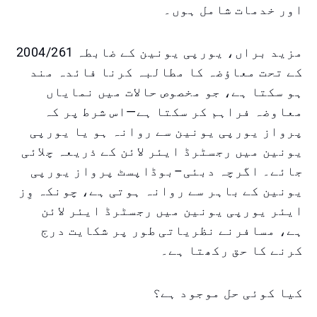
اور خدمات شامل ہوں۔
مزید براں، یورپی یونین کے ضابطہ 2004/261
کے تحت معاؤضہ کا مطالبہ کرنا فائدہ مند
ہو سکتا ہے، جو مخصوص حالات میں نمایاں
معاوضہ فراہم کر سکتا ہے—اس شرط پر کہ
پرواز یورپی یونین سے روانہ ہو یا یورپی
یونین میں رجسٹرڈ ایئر لائن کے ذریعہ چلائی
جائے۔ اگرچہ دبئی–بوڈاپسٹ پرواز یورپی
یونین کے باہر سے روانہ ہوتی ہے، چونکہ وِز
ایئر یورپی یونین میں رجسٹرڈ ایئر لائن
ہے، مسافرنے نظریاتی طور پر شکایت درج
کرنے کا حق رکھتا ہے۔
کیا کوئی حل موجود ہے؟