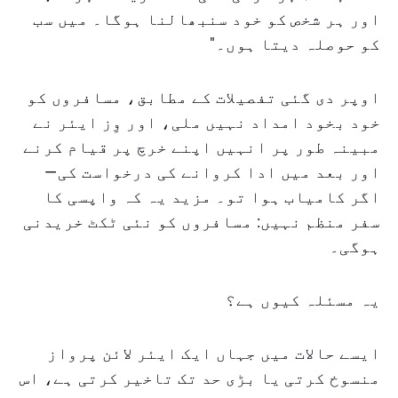
اور ہر شخص کو خود سنبھالنا ہوگا۔ میں سب
کو حوصلہ دیتا ہوں۔"
اوپر دی گئی تفصیلات کے مطابق، مسافروں کو
خود بخود امداد نہیں ملی، اور وِز ایئر نے
مبینہ طور پر انہیں اپنے خرچ پر قیام کرنے
اور بعد میں ادا کروانے کی درخواست کی—
اگر کامیاب ہوا تو۔ مزید یہ کہ واپسی کا
سفر منظم نہیں: مسافروں کو نئی ٹکٹ خریدنی
ہوگی۔
یہ مسئلہ کیوں ہے؟
ایسے حالات میں جہاں ایک ایئر لائن پرواز
منسوخ کرتی یا بڑی حد تک تاخیر کرتی ہے، اس